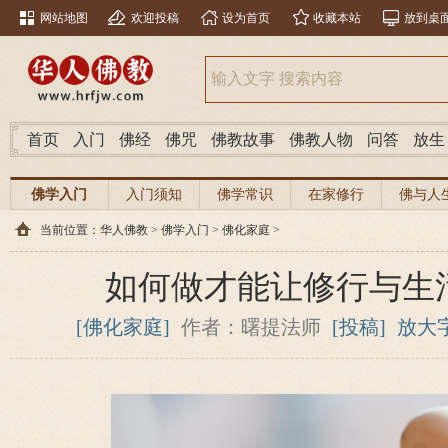
网站地图
欢迎投稿
设为首页
收藏本站
放到桌
首页
入门
佛经
佛咒
佛教故事
佛教人物
问答
放生
佛学入门
入门须知
佛学常识
在家修行
佛与人
当前位置：
华人佛教
>
佛学入门
>
佛化家庭
>
如何做才能让修行与生
[佛化家庭]
作者：曙提法师
[投稿]
放大