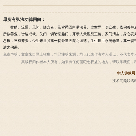
愿所有弘法功德回向：
赞助、流通、见闻、随喜者，及皆悉回向尽法界、虚空界一切众生，依佛菩萨
所修善业，皆速成就。关闭一切诸恶趣门，开示人天涅槃正路。家门清吉，身心安
总报，三有齐资，今生来世脱离一切外道天魔之缠缚，生生世世永离恶道，离一切
满之佛果。
免责声明：
文章来自网上收集，均已注明来源，均仅代表作者本人观点，不代表华
其版权归作者本人所有，如果有任何侵犯您权益的地方，请联系我们，
华人佛教网
技术问题联络