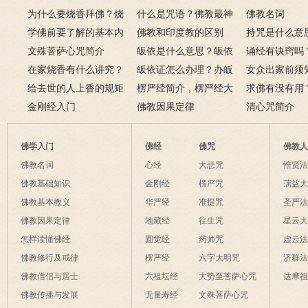
为什么要烧香拜佛？烧
什么是咒语？佛教最神
佛教名词
香的含义是什么？
学佛前要了解的基本内
奇的九个咒语
佛教和印度教的区别
持咒是什么意
容
文殊菩萨心咒简介
皈依是什么意思？皈依
持咒？
诵经有诀窍吗
在家烧香有什么讲究？
三宝又是什么意思？
皈依证怎么办理？办皈
十二条诀窍
女众出家前须
一些禁忌千万不要触
给去世的人上香的规矩
依证后的忌讳是什么？
楞严经简介，楞严经大
只有一次出家
求佛有没有用
碰！
金刚经入门
致在讲什么？
佛教因果定律
说佛菩萨可以
清心咒简介
佛学入门
佛经
佛咒
佛教
佛教名词
心经
大悲咒
惟贤
佛教基础知识
金刚经
楞严咒
蕅益
佛教基本教义
华严经
准提咒
圣严
佛教因果定律
地藏经
往生咒
星云
怎样读懂佛经
圆觉经
药师咒
虚云
佛教修行及戒律
楞严经
六字大明咒
济群
佛教僧侣与居士
六祖坛经
大势至菩萨心咒
达摩
佛教传播与发展
无量寿经
文殊菩萨心咒