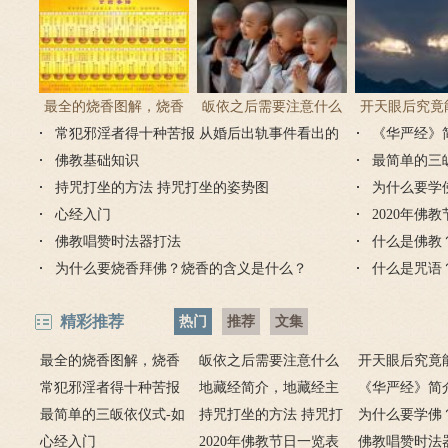
最全的烧香图解，烧香
皈依之后需要注意什么
开天眼后究竟
常犯邪淫者得十种苦报 从婚后出轨事件看出的
有何含义与讲究？
吗 皈依佛门后的注意事
《华严经》
么？
因果报应
佛教基础知识
项
最简单的三
持咒打坐的方法 持咒打坐的姿势图
为什么要学
心经入门
2020年佛
佛教唱赞时法器打法
什么是佛教
为什么要烧香拜佛？烧香的含义是什么？
什么是咒语
精彩推荐
热门
推荐
文集
最全的烧香图解，烧香
皈依之后需要注意什么
开天眼后究竟
有何含义与讲究？
常犯邪淫者得十种苦报
吗 皈依佛门后的注意事
地藏经简介，地藏经主
么？
《华严经》简
从婚后出轨事件看出的因
最简单的三皈依仪式-如
项
要讲什么？
持咒打坐的方法 持咒打
广佛华严经讲
为什么要学佛
果报应
何授三皈五戒居士仪轨
心经入门
坐的姿势图
2020年佛教节日一览表
用呢？
佛教唱赞时法