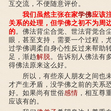
互交流，不便随意评价。
我们虽然主张在家
学佛
应该
关系的处理，但学佛之初不为周
的
。佛法背尘合觉、世法背觉合
眼，甚至支持，需要一个过程，
过学佛调柔自身心性反过来帮助
足，渐趋
解脱
。告诉别人佛法有
得佛法原来这么好。
所以，有些亲人朋友之间也未
才产生矛盾，没学佛之前的关系
好。如果尚有世俗
感情
，相互尊
应该有的。