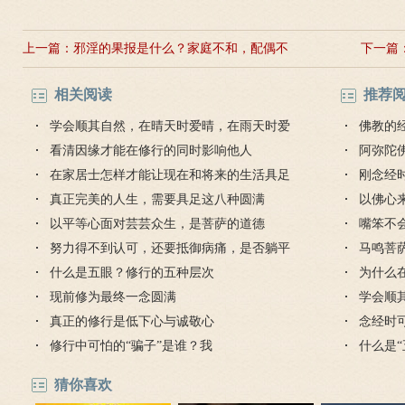
上一篇：
邪淫的果报是什么？家庭不和，配偶不
下一篇
贞
相关阅读
推荐
学会顺其自然，在晴天时爱晴，在雨天时爱
佛教的
雨
看清因缘才能在修行的同时影响他人
阿弥陀
在家居士怎样才能让现在和将来的生活具足
迎弥陀
刚念经
幸福安乐？
真正完美的人生，需要具足这八种圆满
什么？
以佛心
以平等心面对芸芸众生，是菩萨的道德
嘴笨不
努力得不到认可，还要抵御病痛，是否躺平
马鸣菩
比较好？
什么是五眼？修行的五种层次
为什么
现前修为最终一念圆满
学会顺
真正的修行是低下心与诚敬心
雨
念经时
修行中可怕的“骗子”是谁？我
什么是
猜你喜欢