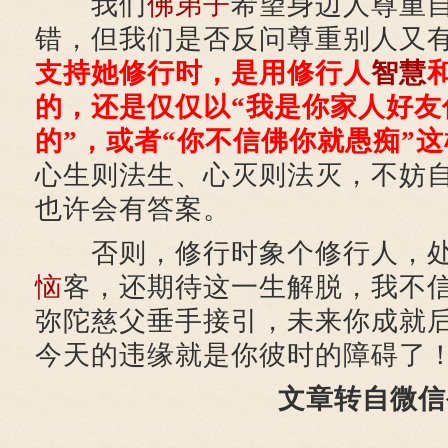
我们
佛弟子
希望身边人尊重
错，但我们是否反问尊重别人又
支持她修行时，是用修行人
智慧
的，还是仅仅以“我是你家人好友
的”，或者“你不信佛你就愚痴”
心生则法生、心灭则法灭，不妨
也许会有答案。
否则，修行时象个修行人，处
恼
客，还期待这一生解脱，我不
弥陀慈父垂手接引，未来你成就
今天的违缘就是你彼时的障碍了
文章转自微信