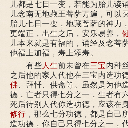
儿都是七日一变，若能为胎儿读
儿念南无地藏王菩萨万遍，可以
胎儿七日一变，地藏菩萨的神力
更端正，出生之后，安乐易养，
儿本来就是有福的，诵经及念菩
他福上加福，寿上添寿。
有些
人生
前未曾在
三宝
内种
之后他的家人代他在三宝内造功
佛
、拜忏、供斋等。虽然是为他
德，亡者只得七分之一，生者有
死后待别人代你造功德，应该在
修行
，那么七分功德，都是自己
造功德，你自己只得七分之一，