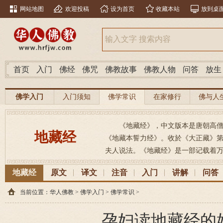
网站地图
欢迎投稿
设为首页
收藏本站
放到桌
首页
入门
佛经
佛咒
佛教故事
佛教人物
问答
放生
佛学入门
入门须知
佛学常识
在家修行
佛与人
《地藏经》，中文版本是唐朝高
地藏经
《地藏本誓力经》。收於《大正藏》第
夫人说法。《地藏经》是一部记载着万
地藏经
原文
译文
注音
入门
讲解
问答
当前位置：
华人佛教
>
佛学入门
>
佛学常识
>
孕妇读地藏经的