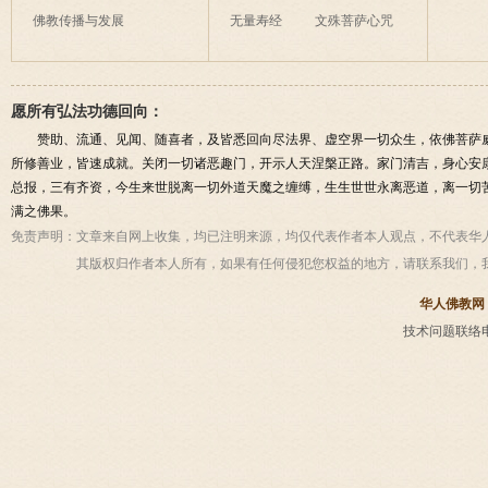
佛教传播与发展
无量寿经
文殊菩萨心咒
愿所有弘法功德回向：
赞助、流通、见闻、随喜者，及皆悉回向尽法界、虚空界一切众生，依佛菩萨
所修善业，皆速成就。关闭一切诸恶趣门，开示人天涅槃正路。家门清吉，身心安
总报，三有齐资，今生来世脱离一切外道天魔之缠缚，生生世世永离恶道，离一切
满之佛果。
免责声明：
文章来自网上收集，均已注明来源，均仅代表作者本人观点，不代表华
其版权归作者本人所有，如果有任何侵犯您权益的地方，请联系我们，
华人佛教网
技术问题联络