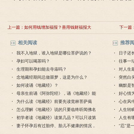
上一篇：
如何用钱增加福报？善用钱财福报大
下一篇
相关阅读
推荐
我不入地狱，谁入地狱是哪位菩萨说的？
日子还
孕妇可以喝茶吗？
往事一
生理期和孕妇能去寺庙吗？
对人生
念地藏经期间总做噩梦，这是为什么？
突然白
如何读诵《地藏经》？
幽默是
母亲生前诵《阿弥陀经》，诵《地藏经》能
好心情
利益她吗？
为什么读《地藏经》前要先读觉林菩萨偈
心在风
颂？
怎么理解《地藏经》说的只要临终听闻佛名
人生转
就能解脱？
初学者读《地藏经》读第几品？可以只读第
人生有
九品吗？
妻子怀孕后有过胎停、胎儿不健康的情况，
“忍”
该怎么办？