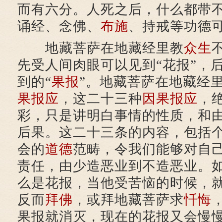
而有六分。人死之后，什么都带
诵经、念佛、
布施
、持戒等功德
地藏菩萨在地藏经里教
众生
先受人间肉眼可以见到“花报”，
到的“
果报
”。地藏菩萨在地藏经
果报应
，这二十三种
因果
报应
，
彩，只是讲明白事情的性质，和
后果。这二十三条的内容，包括
会的
道德
范畴，令我们能够对自
责任，由少造恶业到不造恶业。
么是花报，当他受苦恼的时候，
反而
拜佛
，或拜地藏菩萨求
忏悔
果报就消灭，现在的花报又会慢