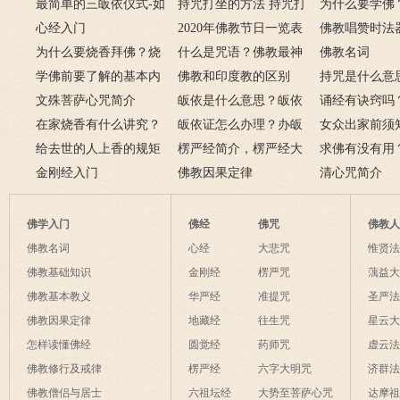
从婚后出轨事件看出的因
最简单的三皈依仪式-如
项
要讲什么？
持咒打坐的方法 持咒打
广佛华严经讲
为什么要学佛
果报应
何授三皈五戒居士仪轨
心经入门
坐的姿势图
2020年佛教节日一览表
用呢？
佛教唱赞时法
为什么要烧香拜佛？烧
什么是咒语？佛教最神
佛教名词
香的含义是什么？
学佛前要了解的基本内
奇的九个咒语
佛教和印度教的区别
持咒是什么意
容
文殊菩萨心咒简介
皈依是什么意思？皈依
持咒？
诵经有诀窍吗
在家烧香有什么讲究？
三宝又是什么意思？
皈依证怎么办理？办皈
十二条诀窍
女众出家前须
一些禁忌千万不要触
给去世的人上香的规矩
依证后的忌讳是什么？
楞严经简介，楞严经大
只有一次出家
求佛有没有用
碰！
金刚经入门
致在讲什么？
佛教因果定律
说佛菩萨可以
清心咒简介
佛学入门
佛经
佛咒
佛教
佛教名词
心经
大悲咒
惟贤
佛教基础知识
金刚经
楞严咒
蕅益
佛教基本教义
华严经
准提咒
圣严
佛教因果定律
地藏经
往生咒
星云
怎样读懂佛经
圆觉经
药师咒
虚云
佛教修行及戒律
楞严经
六字大明咒
济群
佛教僧侣与居士
六祖坛经
大势至菩萨心咒
达摩