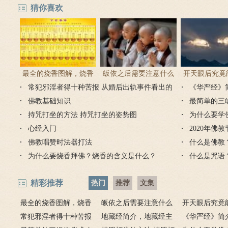
猜你喜欢
最全的烧香图解，烧香
皈依之后需要注意什么
开天眼后究竟
常犯邪淫者得十种苦报 从婚后出轨事件看出的
有何含义与讲究？
吗 皈依佛门后的注意事
《华严经》
么？
因果报应
佛教基础知识
项
最简单的三
持咒打坐的方法 持咒打坐的姿势图
为什么要学
心经入门
2020年佛
佛教唱赞时法器打法
什么是佛教
为什么要烧香拜佛？烧香的含义是什么？
什么是咒语
精彩推荐
热门
推荐
文集
最全的烧香图解，烧香
皈依之后需要注意什么
开天眼后究竟
有何含义与讲究？
常犯邪淫者得十种苦报
吗 皈依佛门后的注意事
地藏经简介，地藏经主
么？
《华严经》简