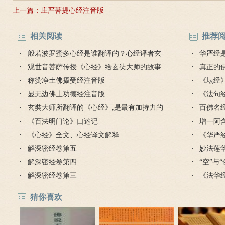
上一篇：
庄严菩提心经注音版
相关阅读
推荐
般若波罗蜜多心经是谁翻译的？心经译者玄
华严经
奘大师
观世音菩萨传授《心经》给玄奘大师的故事
真正的
称赞净土佛摄受经注音版
毒是魔
《坛经
显无边佛土功德经注音版
思
《法句
玄奘大师所翻译的《心经》,是最有加持力的
的讲解
百佛名
《百法明门论》口述记
增一阿
《心经》全文、心经译文解释
《华严
解深密经卷第五
么意思
妙法莲
解深密经卷第四
“空”与
解深密经卷第三
《法华
猜你喜欢