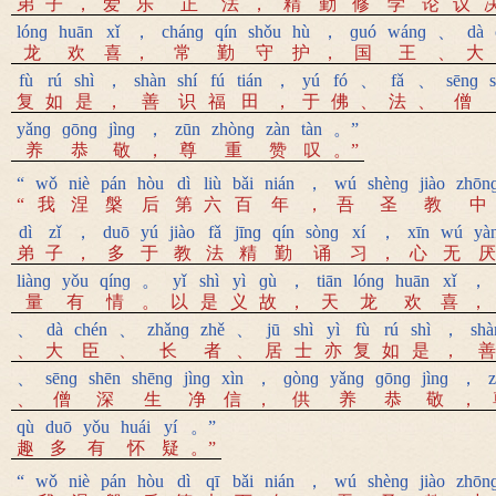
弟
子
，
爱
乐
正
法
，
精
勤
修
学
论
议
lónɡ
huān
xǐ
，
chánɡ
qín
shǒu
hù
，
ɡuó
wánɡ
、
dà
龙
欢
喜
，
常
勤
守
护
，
国
王
、
大
fù
rú
shì
，
shàn
shí
fú
tián
，
yú
fó
、
fǎ
、
sēnɡ
复
如
是
，
善
识
福
田
，
于
佛
、
法
、
僧
yǎnɡ
ɡōnɡ
jìnɡ
，
zūn
zhònɡ
zàn
tàn
。”
养
恭
敬
，
尊
重
赞
叹
。”
“
wǒ
niè
pán
hòu
dì
liù
bǎi
nián
，
wú
shènɡ
jiào
zhōn
“
我
涅
槃
后
第
六
百
年
，
吾
圣
教
中
dì
zǐ
，
duō
yú
jiào
fǎ
jīnɡ
qín
sònɡ
xí
，
xīn
wú
yà
弟
子
，
多
于
教
法
精
勤
诵
习
，
心
无
厌
liànɡ
yǒu
qínɡ
。
yǐ
shì
yì
ɡù
，
tiān
lónɡ
huān
xǐ
，
量
有
情
。
以
是
义
故
，
天
龙
欢
喜
，
、
dà
chén
、
zhǎnɡ
zhě
、
jū
shì
yì
fù
rú
shì
，
shà
、
大
臣
、
长
者
、
居
士
亦
复
如
是
，
善
、
sēnɡ
shēn
shēnɡ
jìnɡ
xìn
，
ɡònɡ
yǎnɡ
ɡōnɡ
jìnɡ
，
、
僧
深
生
净
信
，
供
养
恭
敬
，
qù
duō
yǒu
huái
yí
。”
趣
多
有
怀
疑
。”
“
wǒ
niè
pán
hòu
dì
qī
bǎi
nián
，
wú
shènɡ
jiào
zhōn