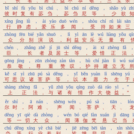
、
长
者
、
居
士
益
不
恭
敬
，
三
宝
余
bǐ
shí
fù
yǒu
bì
chú
、
bì
chú
ní
děnɡ
，
shǎo
yù
zh
彼
时
复
有
苾
刍
、
苾
刍
尼
等
，
少
欲
xínɡ
jìnɡ
lǜ
，
ài
yào
duō
wén
，
shòu
chí
rú
lái
sān
行
静
虑
，
爱
乐
多
闻
，
受
持
如
来
三
zhònɡ
fēn
bié
yǎn
shuō
，
lì
yì
ān
lè
wú
liànɡ
yǒu
qí
众
分
别
演
说
，
利
益
安
乐
无
量
有
chén
、
zhǎnɡ
zhě
jí
jū
shì
děnɡ
，
ài
xī
zhènɡ
fǎ
臣
、
长
者
及
居
士
等
，
爱
惜
正
法
ɡōnɡ
jìnɡ
，
zūn
zhònɡ
zàn
tàn
，
hù
chí
jiàn
lì
wú
su
恭
敬
，
尊
重
赞
叹
，
护
持
建
立
无
kě
sī
yì
zhū
pú
sà
děnɡ
，
yǐ
běn
yuàn
lì
shēnɡ
yú
可
思
议
诸
菩
萨
等
，
以
本
愿
力
生
于
shànɡ
zhènɡ
fǎ
，
yǔ
zhū
yǒu
qínɡ
zuò
dà
ráo
yì
。”
上
正
法
，
与
诸
有
情
作
大
饶
益
。”
ěr
shí
，
ā
nán
、
shēnɡ
wén
、
pú
sà
、
tiān
、
lón
尔
时
，
阿
难
、
声
闻
、
菩
萨
、
天
、
děnɡ
yī
qiè
dà
zhònɡ
，
wén
bó
qié
fàn
xuán
jì
dānɡ
l
等
一
切
大
众
，
闻
薄
伽
梵
悬
记
当
chú
děnɡ
xínɡ
yè
chā
bié
，
jiē
zēnɡ
bēi
tàn
，
xìn
shò
刍
等
行
业
差
别
，
皆
增
悲
叹
，
信
受