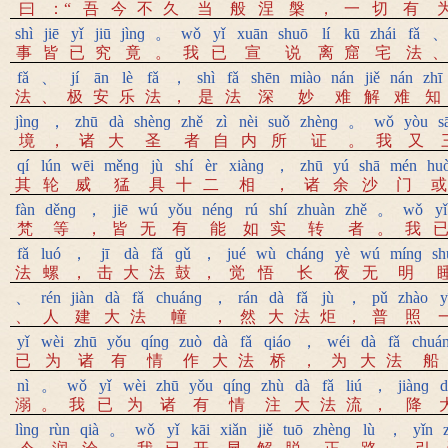
曰
：“
吾
今
不
久
当
般
涅
槃
，
一
切
有
shì
jiē
yǐ
jiū
jìnɡ
。
wǒ
yǐ
xuān
shuō
lí
kū
zhái
fǎ
、
事
皆
已
究
竟
。
我
已
宣
说
离
窟
宅
法
、
fǎ
、
jí
ān
lè
fǎ
，
shì
fǎ
shēn
miào
nán
jiě
nán
zhī
法
、
极
安
乐
法
，
是
法
深
妙
难
解
难
知
jìnɡ
，
zhū
dà
shènɡ
zhě
zì
nèi
suǒ
zhènɡ
。
wǒ
yòu
s
境
，
诸
大
圣
者
自
内
所
证
。
我
又
qí
lún
wēi
měnɡ
jù
shí
èr
xiànɡ
，
zhū
yú
shā
mén
hu
其
轮
威
猛
具
十
二
相
，
诸
余
沙
门
或
fàn
děnɡ
，
jiē
wú
yǒu
nénɡ
rú
shí
zhuàn
zhě
。
wǒ
yǐ
梵
等
，
皆
无
有
能
如
实
转
者
。
我
fǎ
luó
，
jī
dà
fǎ
ɡǔ
，
jué
wù
chánɡ
yè
wú
mínɡ
sh
法
螺
，
击
大
法
鼓
，
觉
悟
长
夜
无
明
、
rén
jiàn
dà
fǎ
chuánɡ
，
rán
dà
fǎ
jù
，
pǔ
zhào
y
、
人
建
大
法
幢
，
然
大
法
炬
，
普
照
yǐ
wèi
zhū
yǒu
qínɡ
zuò
dà
fǎ
qiáo
，
wéi
dà
fǎ
chuá
已
为
诸
有
情
作
大
法
桥
，
为
大
法
船
nì
。
wǒ
yǐ
wèi
zhū
yǒu
qínɡ
zhù
dà
fǎ
liú
，
jiànɡ
d
溺
。
我
已
为
诸
有
情
注
大
法
流
，
降
lìnɡ
rùn
qià
。
wǒ
yǐ
kāi
xiǎn
jiě
tuō
zhènɡ
lù
，
yǐn