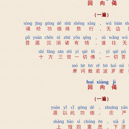
回
向
偈
（一遍）
sònɡ
jīnɡ
ɡōnɡ
dé
shū
shènɡ
xínɡ
，
wú
biān
s
诵
经
功
德
殊
胜
行
，
无
边
pǔ
yuàn
chén
nì
zhū
yǒu
qínɡ
，
sù
wǎnɡ
wú
普
愿
沉
溺
诸
有
情
，
速
往
无
shí
fānɡ
sān
shì
yí
qiè
fó
，
yí
qiè
pú
十
方
三
世
一
切
佛
，
一
切
菩
mó
hē
bō
rě
bō
luó
mì
摩
诃
般
若
波
罗
蜜
huí
xiàng
jì
回
向
偈
（一遍）
yuàn
yǐ
cǐ
ɡōnɡ
dé
，
zhuānɡ
yán
愿
以
此
功
德
，
庄
严
shànɡ
bào
sì
chónɡ
ēn
，
xià
jì
上
报
四
重
恩
，
下
济