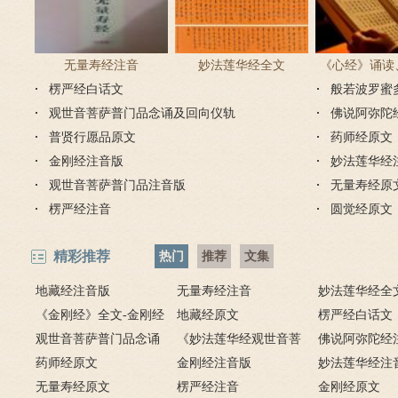
无量寿经注音
妙法莲华经全文
《心经》诵读
楞严经白话文
般若波罗蜜
步骤
观世音菩萨普门品念诵及回向仪轨
佛说阿弥陀
普贤行愿品原文
药师经原文
金刚经注音版
妙法莲华经
观世音菩萨普门品注音版
无量寿经原
楞严经注音
圆觉经原文
精彩推荐
热门
推荐
文集
地藏经注音版
无量寿经注音
妙法莲华经全
《金刚经》全文-金刚经
地藏经原文
楞严经白话文
原文、译文及释意
观世音菩萨普门品念诵
《妙法莲华经观世音菩
佛说阿弥陀经
及回向仪轨
药师经原文
萨普门品》全文
金刚经注音版
妙法莲华经注
无量寿经原文
楞严经注音
金刚经原文