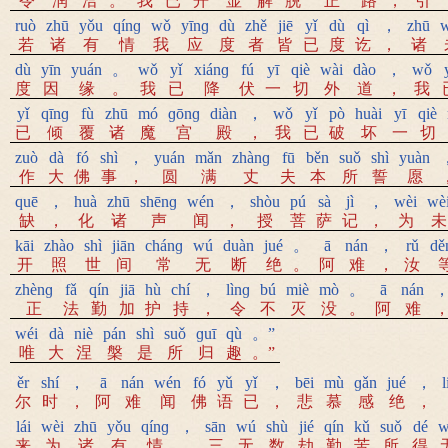
令
润
洽
。
我
已
开
显
解
脱
正
路
，
引
ruò
zhū
yǒu
qínɡ
wǒ
yīnɡ
dù
zhě
jiē
yǐ
dù
qì
，
zhū
w
若
诸
有
情
我
应
度
者
皆
已
度
讫
，
诸
dù
yīn
yuán
。
wǒ
yǐ
xiánɡ
fú
yī
qiè
wài
dào
，
wǒ
度
因
缘
。
我
已
降
伏
一
切
外
道
，
我
yǐ
qīnɡ
fù
zhū
mó
ɡōnɡ
diàn
，
wǒ
yǐ
pò
huài
yī
qiè
已
倾
覆
诸
魔
宫
殿
，
我
已
破
坏
一
切
zuò
dà
fó
shì
，
yuán
mǎn
zhànɡ
fū
běn
suǒ
shì
yuàn
作
大
佛
事
，
圆
满
丈
夫
本
所
誓
愿
quē
，
huà
zhū
shēnɡ
wén
，
shòu
pú
sà
jì
，
wèi
wè
缺
，
化
诸
声
闻
，
授
菩
萨
记
，
为
未
kāi
zhào
shì
jiān
chánɡ
wú
duàn
jué
。
ā
nán
，
rǔ
dě
开
照
世
间
常
无
断
绝
。
阿
难
，
汝
zhènɡ
fǎ
qín
jiā
hù
chí
，
lìnɡ
bú
miè
mò
。
ā
nán
正
法
勤
加
护
持
，
令
不
灭
没
。
阿
难
wéi
dà
niè
pán
shì
suǒ
ɡuī
qù
。”
唯
大
涅
槃
是
所
归
趣
。”
ěr
shí
，
ā
nán
wén
fó
yǔ
yǐ
，
bēi
mù
ɡǎn
jué
，
尔
时
，
阿
难
闻
佛
语
已
，
悲
慕
感
绝
，
lái
wèi
zhū
yǒu
qínɡ
，
sān
wú
shù
jié
qín
kǔ
suǒ
dé
w
来
为
诸
有
情
，
三
无
数
劫
勤
苦
所
得