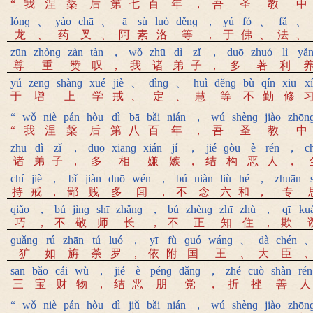
“
我
涅
槃
后
第
七
百
年
，
吾
圣
教
中
lónɡ
、
yào
chā
、
ā
sù
luò
děnɡ
，
yú
fó
、
fǎ
、
龙
、
药
叉
、
阿
素
洛
等
，
于
佛
、
法
、
zūn
zhònɡ
zàn
tàn
，
wǒ
zhū
dì
zǐ
，
duō
zhuó
lì
yǎ
尊
重
赞
叹
，
我
诸
弟
子
，
多
著
利
yú
zēnɡ
shànɡ
xué
jiè
、
dìnɡ
、
huì
děnɡ
bù
qín
xiū
xí
于
增
上
学
戒
、
定
、
慧
等
不
勤
修
“
wǒ
niè
pán
hòu
dì
bā
bǎi
nián
，
wú
shènɡ
jiào
zhōn
“
我
涅
槃
后
第
八
百
年
，
吾
圣
教
中
zhū
dì
zǐ
，
duō
xiānɡ
xián
jí
，
jié
ɡòu
è
rén
，
c
诸
弟
子
，
多
相
嫌
嫉
，
结
构
恶
人
，
chí
jiè
，
bǐ
jiàn
duō
wén
，
bú
niàn
liù
hé
，
zhuān
持
戒
，
鄙
贱
多
闻
，
不
念
六
和
，
专
qiǎo
，
bú
jìnɡ
shī
zhǎnɡ
，
bú
zhènɡ
zhī
zhù
，
qī
ku
巧
，
不
敬
师
长
，
不
正
知
住
，
欺
ɡuǎnɡ
rú
zhān
tú
luó
，
yī
fù
ɡuó
wánɡ
、
dà
chén
犷
如
旃
荼
罗
，
依
附
国
王
、
大
臣
sān
bǎo
cái
wù
，
jié
è
pénɡ
dǎnɡ
，
zhé
cuò
shàn
rén
三
宝
财
物
，
结
恶
朋
党
，
折
挫
善
人
“
wǒ
niè
pán
hòu
dì
jiǔ
bǎi
nián
，
wú
shènɡ
jiào
zhōn