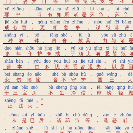
门
、
婆
罗
门
等
轻
毁
退
失
我
之
圣
yē
zhōnɡ
，
dānɡ
yǒu
rú
sī
zhū
è
bì
chú
、
bì
chú
耶
中
，
当
有
如
斯
诸
恶
苾
刍
、
苾
刍
jiè
xīn
huì
，
ɡènɡ
xiānɡ
fèn
zhēnɡ
，
móu
huǐ
fěi
bànɡ
戒
心
慧
，
更
相
忿
争
，
谋
毁
诽
谤
zhǒnɡ
yī
、
bō
、
fánɡ
shè
、
fū
jù
。
yóu
yǔ
zhū
è
种
衣
、
钵
、
房
舍
、
敷
具
。
由
与
诸
duō
nián
shǒu
hù
jìnɡ
jiè
，
yú
xū
yú
qǐnɡ
xī
jiē
huǐ
f
多
年
守
护
净
戒
，
于
须
臾
顷
悉
皆
毁
shàn
běn
，
yóu
duō
yōu
huì
xī
jiē
tuì
shī
。
yǐ
shì
yī
善
本
，
由
多
忧
恚
悉
皆
退
失
。
以
是
bēi
shānɡ
ào
nǎo
，
shě
bù
shǒu
hù
，
ɡuó
wánɡ
、
dà
悲
伤
懊
恼
，
舍
不
守
护
，
国
王
、
大
yú
sān
bǎo
suǒ
，
bù
shēnɡ
jìnɡ
xìn
，
fěi
bànɡ
qīnɡ
hu
于
三
宝
所
，
不
生
净
信
，
诽
谤
轻
zhènɡ
fǎ
miè
。”
正
法
灭
。”
“
cónɡ
shì
yǐ
hòu
，
zhū
bì
chú
děnɡ
，
zào
è
zhuǎn
“
从
是
已
后
，
诸
苾
刍
等
，
造
恶
转
、
zhǎnɡ
zhě
、
jū
shì
yì
bù
ɡōnɡ
jìnɡ
，
sān
bǎo
yú