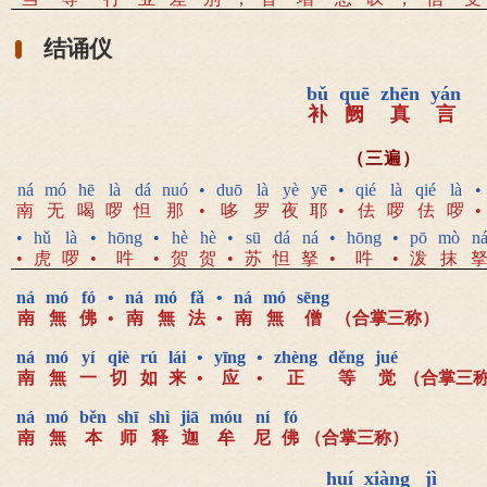
结诵仪
bǔ
quē
zhēn
yán
补
阙
真
言
（三遍）
ná
mó
hē
là
dá
nuó
•
duō
là
yè
yē
•
qié
là
qié
là
•
南
无
喝
啰
怛
那
•
哆
罗
夜
耶
•
佉
啰
佉
啰
•
•
hǔ
là
•
hōng
•
hè
hè
•
sū
dá
ná
•
hōng
•
pō
mò
n
•
虎
啰
•
吽
•
贺
贺
•
苏
怛
拏
•
吽
•
泼
抹
ná
mó
fó
•
ná
mó
fǎ
•
ná
mó
sēng
南
無
佛
•
南
無
法
•
南
無
僧
（合掌三称）
ná
mó
yí
qiè
rú
lái
•
yīng
•
zhèng
děng
jué
南
無
一
切
如
来
•
应
•
正
等
觉
（合掌三
ná
mó
běn
shī
shì
jiā
móu
ní
fó
南
無
本
师
释
迦
牟
尼
佛
（合掌三称）
huí
xiàng
jì