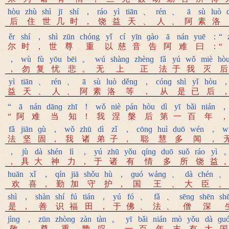
hòu
zhù
shì
jī
shí
，
ráo
yì
tiān
、
rén
、
ā
sù
luò
后
住
世
几
时
，
饶
益
天
、
人
、
阿
素
洛
ěr
shí
，
shì
zūn
chóng
yǐ
cí
yīn
ɡào
ā
nán
yuē
：“
尔
时
，
世
尊
重
以
慈
音
告
阿
难
曰
：“
，
wù
fù
yōu
bēi
。
wú
shànɡ
zhènɡ
fǎ
yú
wǒ
miè
hò
，
勿
复
忧
悲
。
无
上
正
法
于
我
灭
后
yì
tiān
、
rén
、
ā
sù
luò
děnɡ
，
cónɡ
shì
yǐ
hòu
益
天
、
人
、
阿
素
洛
等
，
从
是
已
后
“
ā
nán
dānɡ
zhī
！
wǒ
niè
pán
hòu
dì
yī
bǎi
nián
，
“
阿
难
当
知
！
我
涅
槃
后
第
一
百
年
，
fǎ
jiān
ɡù
，
wǒ
zhū
dì
zǐ
，
cōnɡ
huì
duō
wén
，
w
法
坚
固
，
我
诸
弟
子
，
聪
慧
多
闻
，
，
jù
dà
shén
lì
，
yú
zhū
yǒu
qínɡ
duō
suǒ
ráo
yì
，
具
大
神
力
，
于
诸
有
情
多
所
饶
益
huān
xǐ
，
qín
jiā
shǒu
hù
，
ɡuó
wánɡ
、
dà
chén
、
欢
喜
，
勤
加
守
护
，
国
王
、
大
臣
、
shì
，
shàn
shí
fú
tián
，
yú
fó
、
fǎ
、
sēnɡ
shēn
sh
是
，
善
识
福
田
，
于
佛
、
法
、
僧
深
jìnɡ
，
zūn
zhònɡ
zàn
tàn
。
yī
bǎi
nián
mò
yǒu
dà
ɡu
敬
，
尊
重
赞
叹
。
一
百
年
末
有
大
国