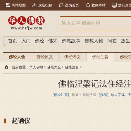
网站地图
欢迎投稿
设为首页
收藏本站
放到桌
首页
入门
佛经
佛咒
佛教故事
佛教人物
问答
放生
佛经大全
佛经原文
佛经译文
佛经注音
佛经
当前位置：
华人佛教
>
佛经大全
>
佛经注音
>
佛临涅槃记法住经
[佛经注音]
作者：玄奘法师
[投稿]
放大字体
正
起诵仪