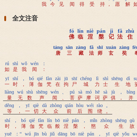
我
今
见
闻
得
受
持
,
愿
解
全文注音
fó
lín
niè
pán
jì
fǎ
zhù
佛
临
涅
槃
记
法
住
tánɡ
sān
zànɡ
fǎ
shī
xuán
zànɡ
fè
唐
三
藏
法
师
玄
奘
rú
shì
wǒ
wén
：
如
是
我
闻
：
yī
shí
，
bó
qié
fàn
zài
jū
shī
chénɡ
lì
shì
shēnɡ
dì
s
一
时
，
薄
伽
梵
在
拘
尸
城
力
士
生
地
liànɡ
wú
shù
shēnɡ
wén
、
pú
sà
mó
hē
sà
jù
，
bìnɡ
量
无
数
声
闻
、
菩
萨
摩
诃
萨
俱
，
并
děnɡ
，
yī
qiè
dà
zhònɡ
qián
hòu
wéi
rào
。
等
，
一
切
大
众
前
后
围
绕
。
shí
，
bó
qié
fàn
lín
bō
niè
pán
，
mǐn
zhònɡ
shēnɡ
ɡù
时
，
薄
伽
梵
临
般
涅
槃
，
愍
众
生
故
yuē
：“
wú
jīn
bù
jiǔ
dānɡ
bō
niè
pán
，
yī
qiè
yǒu
w