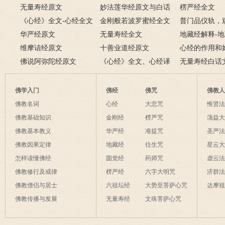
无量寿经原文
妙法莲华经原文与白话
楞严经全文
《心经》全文-心经全文
文对照版
金刚般若波罗蜜经全文
普门品仪轨，
注音及译文
华严经原文
无量寿经全文
萨普门品完整
地藏经解释-
维摩诘经原文
十善业道经原文
白话解释
心经的作用和
佛说阿弥陀经原文
《心经》全文、心经译
经有什么作用
无量寿经白话
文解释
佛学入门
佛经
佛咒
佛教
佛教名词
心经
大悲咒
惟贤
佛教基础知识
金刚经
楞严咒
蕅益
佛教基本教义
华严经
准提咒
圣严
佛教因果定律
地藏经
往生咒
星云
怎样读懂佛经
圆觉经
药师咒
虚云
佛教修行及戒律
楞严经
六字大明咒
济群
佛教僧侣与居士
六祖坛经
大势至菩萨心咒
达摩
佛教传播与发展
无量寿经
文殊菩萨心咒