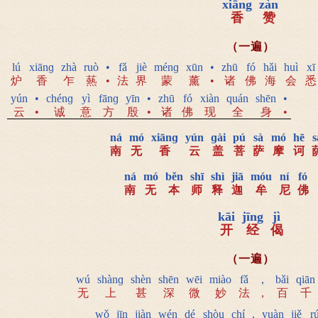
xiāng
zàn
香
赞
（一遍）
lú
xiānɡ
zhà
ruò
•
fǎ
jiè
ménɡ
xūn
•
zhū
fó
hǎi
huì
xī
炉
香
乍
爇
•
法
界
蒙
薰
•
诸
佛
海
会
悉
yún
•
chénɡ
yì
fānɡ
yīn
•
zhū
fó
xiàn
quán
shēn
•
云
•
诚
意
方
殷
•
诸
佛
现
全
身
•
ná
mó
xiānɡ
yún
ɡài
pú
sà
mó
hē
s
南
无
香
云
盖
菩
萨
摩
诃
ná
mó
běn
shī
shì
jiā
móu
ní
fó
南
无
本
师
释
迦
牟
尼
佛
kāi
jīng
jì
开
经
偈
（一遍）
wú
shànɡ
shèn
shēn
wēi
miào
fǎ
，
bǎi
qiān
无
上
甚
深
微
妙
法
，
百
千
wǒ
jīn
jiàn
wén
dé
shòu
chí
,
yuàn
jiě
r