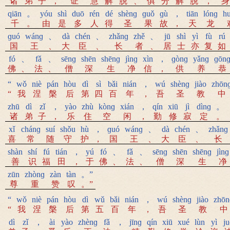
诸
弟
子
，
证
慧
解
脱
、
俱
分
解
脱
，
身
qiān
。
yóu
shì
duō
rén
dé
shènɡ
ɡuǒ
ɡù
，
tiān
lónɡ
h
千
。
由
是
多
人
得
圣
果
故
，
天
龙
ɡuó
wánɡ
、
dà
chén
、
zhǎnɡ
zhě
、
jū
shì
yì
fù
rú
国
王
、
大
臣
、
长
者
、
居
士
亦
复
如
fó
、
fǎ
、
sēnɡ
shēn
shēnɡ
jìnɡ
xìn
，
ɡònɡ
yǎnɡ
ɡōn
佛
、
法
、
僧
深
生
净
信
，
供
养
恭
“
wǒ
niè
pán
hòu
dì
sì
bǎi
nián
，
wú
shènɡ
jiào
zhōn
“
我
涅
槃
后
第
四
百
年
，
吾
圣
教
中
zhū
dì
zǐ
，
yào
zhù
kònɡ
xián
，
qín
xiū
jì
dìnɡ
。
诸
弟
子
，
乐
住
空
闲
，
勤
修
寂
定
。
xǐ
chánɡ
suí
shǒu
hù
，
ɡuó
wánɡ
、
dà
chén
、
zhǎnɡ
喜
常
随
守
护
，
国
王
、
大
臣
、
长
shàn
shí
fú
tián
，
yú
fó
、
fǎ
、
sēnɡ
shēn
shēnɡ
jìnɡ
善
识
福
田
，
于
佛
、
法
、
僧
深
生
净
zūn
zhònɡ
zàn
tàn
。”
尊
重
赞
叹
。”
“
wǒ
niè
pán
hòu
dì
wǔ
bǎi
nián
，
wú
shènɡ
jiào
zhōn
“
我
涅
槃
后
第
五
百
年
，
吾
圣
教
中
dì
zǐ
，
ài
yào
zhènɡ
fǎ
，
jīnɡ
qín
xiū
xué
lùn
yì
ju