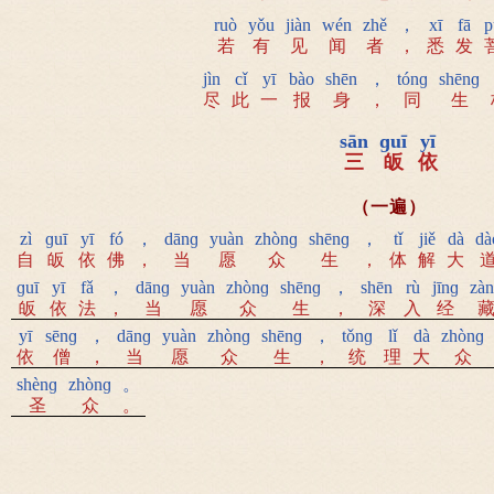
ruò
yǒu
jiàn
wén
zhě
，
xī
fā
p
若
有
见
闻
者
，
悉
发
jìn
cǐ
yī
bào
shēn
，
tónɡ
shēnɡ
尽
此
一
报
身
，
同
生
sān
ɡuī
yī
三
皈
依
（一遍）
zì
ɡuī
yī
fó
，
dānɡ
yuàn
zhònɡ
shēnɡ
，
tǐ
jiě
dà
dà
自
皈
依
佛
，
当
愿
众
生
，
体
解
大
ɡuī
yī
fǎ
，
dānɡ
yuàn
zhònɡ
shēnɡ
，
shēn
rù
jīnɡ
zà
皈
依
法
，
当
愿
众
生
，
深
入
经
yī
sēnɡ
，
dānɡ
yuàn
zhònɡ
shēnɡ
，
tǒnɡ
lǐ
dà
zhònɡ
依
僧
，
当
愿
众
生
，
统
理
大
众
shènɡ
zhònɡ
。
圣
众
。