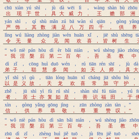
chū
xiàn
yú
shì
，
jù
dà
wēi
lì
，
wànɡ
shàn
bù
zhōu
出
现
于
世
，
具
大
威
力
，
王
赡
部
洲
yán
shì
，
qí
shù
mǎn
zú
bā
wàn
sì
qiān
，
ɡònɡ
yǎnɡ
严
饰
，
其
数
满
足
八
万
四
千
，
供
养
lìnɡ
wú
liànɡ
zhònɡ
jiàn
wén
huān
xǐ
，
jiē
shù
shēnɡ
t
令
无
量
众
见
闻
欢
喜
，
皆
树
生
“
wǒ
niè
pán
hòu
dì
èr
bǎi
nián
，
wú
shènɡ
jiào
zhōn
“
我
涅
槃
后
第
二
百
年
，
吾
圣
教
中
dì
zǐ
，
cōnɡ
huì
duō
wén
，
rú
tiān
rén
shī
，
jù
dà
弟
子
，
聪
慧
多
闻
，
如
天
人
师
，
具
大
yǐ
shì
yì
ɡù
，
tiān
lónɡ
huān
xǐ
chánɡ
jiā
shǒu
hù
，
以
是
义
故
，
天
龙
欢
喜
常
加
守
护
，
zhě
、
jū
shì
yì
fù
rú
shì
，
shàn
shí
fú
tián
，
yú
f
者
、
居
士
亦
复
如
是
，
善
识
福
田
，
于
xìn
，
ɡònɡ
yǎnɡ
ɡōnɡ
jìnɡ
，
zūn
zhònɡ
zàn
tàn
。”
信
，
供
养
恭
敬
，
尊
重
赞
叹
。”
“
wǒ
niè
pán
hòu
dì
sān
bǎi
nián
，
wú
shènɡ
jiào
zhō
“
我
涅
槃
后
第
三
百
年
，
吾
圣
教
中
zhū
dì
zǐ
，
zhènɡ
huì
jiě
tuō
、
jù
fēn
jiě
tuō
，
shē