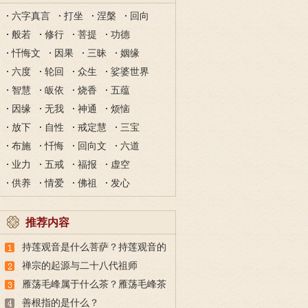
六字真言
打坐
涅槃
回向
般若
修行
菩提
功德
忏悔文
因果
三昧
姻缘
六度
轮回
众生
娑婆世界
智慧
皈依
烧香
五蕴
因缘
无我
神通
烦恼
放下
自性
戒定慧
三宝
布施
忏悔
回向文
六道
业力
五戒
福报
虚空
供养
情爱
佛祖
发心
推荐内容
持莲观音是什么菩萨？持莲观音的
故事
禅宗的起源与二十八代祖师
雁荡毛峰属于什么茶？雁荡毛峰茶
的特点与由来
善根指的是什么？