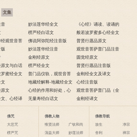
文集
注音
妙法莲华经全文
《心经》诵读、读诵的
文
楞严经白话文
步骤
般若波罗蜜多心经全文
华经观世音菩
佛说阿弥陀经注音版
普贤行愿品原文
全文
音版
妙法莲华经注音
观世音菩萨普门品注音
音
金刚经原文
版
圆觉经原文
经原文与白话
楞严经全文
普贤行愿品注音版
波罗蜜经全文
普门品仪轨，观世音菩
金刚经全文及译文
全文
萨普门品完整仪轨
地藏经解释-地藏经全文
心经注音版
经原文
白话解释
心经的作用和好处，心
观世音菩萨普门品（全
全文、心经译
经有什么作用？
无量寿经白话文
文）
金刚经译文
佛咒
佛教人物
佛教导航
大悲咒
惟贤法师
广钦和尚
放生
净宗
楞严咒
蕅益大师
妙莲法师
舍利
禅宗