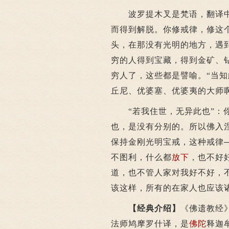
波罗提木叉是梵语，翻译中
而得到解脱。你修戒律，修这
头，在那没有光明的地方，遇
穷的人得到宝藏，得到金矿、
穷人了，这些都是譬喻。“当
丘尼、优婆塞、优婆夷的大师
“若我住世，无异此也”：你
也，是没有分别的。所以佛入
保持金刚光明宝戒，这种戒律
不图利，什么都
放下
，也不好
道，也不管人家对我好不好，
该这样，所有的在家人也应该
【经典介绍】
《佛遗教经
法师鸠摩罗什译，是
佛陀
释迦