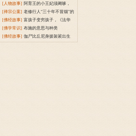
[人物故事]
阿育王的小王妃须阇哆，
持戒穿素服得宝珠
[禅宗公案]
老修行人“三十年不冒烟”的
故事
[佛经故事]
富孩子变穷孩子，《法华
经》穷子喻的故事
[佛学常识]
布施的意思与种类
[佛经故事]
伽尸比丘尼身披袈裟出生
的因缘故事