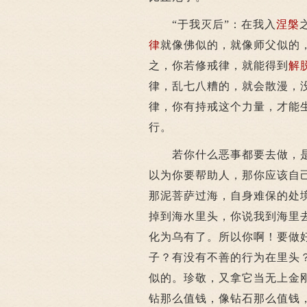
“于我灭后”：在我入
涅槃
律
就像佛似的，就像师父似的
之，你若修戒律，就能得到
解
律，乱七八糟的，就会散漫，
律，你有持戒这个力量，才能
行。
若你什么恶事都要去做，是
以为你要帮助人，那你应该自
那泥菩萨过海，自身难保的处
掉到海水里头，你说我到海里
化为乌有了。所以你啊！要做
子？有没有不善的行为在里头
似的。珍敬，又拿它当无上金
钻那么值钱，像钻石那么值钱