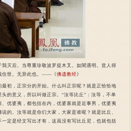
于我灭后。当尊重珍敬波罗提木叉。如闇遇明。贫人得
我住世。无异此也。――《
佛遗教经
》
的最初，正宗分的开始。什么叫正宗呢？就是正恰恰地
里头的意义，所以叫做正宗。“汝等比丘”：汝等，不单
塞、优婆夷，都包括在内，优婆塞就是近事男，优婆夷
佛说的。汝等就是你们大家，大家是谁呢？就是比丘、
不一定是经文写出才有，这虽没有写比丘尼，也就包括