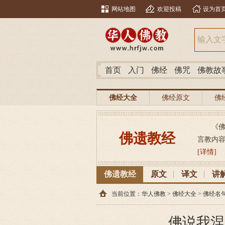
网站地图
欢迎投稿
设为首
首页
入门
佛经
佛咒
佛教故
佛经大全
佛经原文
佛
《
佛遗教经
言教内容
[详情]
佛遗教经
原文
译文
讲
当前位置：
华人佛教
>
佛经大全
>
佛经名
佛说我涅