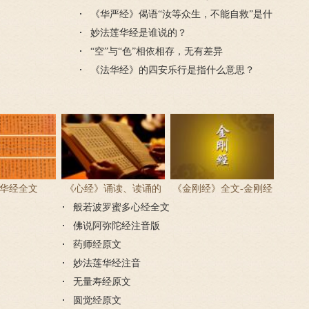
《华严经》偈语“汝等众生，不能自救”是什
么意思？
妙法莲华经是谁说的？
“空”与“色”相依相存，无有差异
《法华经》的四安乐行是指什么意思？
华经全文
《心经》诵读、读诵的
《金刚经》全文-金刚经
般若波罗蜜多心经全文
步骤
原文、译文及释意
佛说阿弥陀经注音版
药师经原文
妙法莲华经注音
无量寿经原文
圆觉经原文