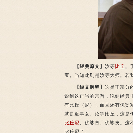
【经典原文】
汝等
比丘
。
宝。当知此则是汝等大师。若
【经文解释】
这是正宗分
说到这正当的宗旨，说到经典
有比丘（尼），而且还有优婆
就是近事女。汝等比丘，这是
比丘尼
、优婆塞、优婆夷。这
比丘尼了。