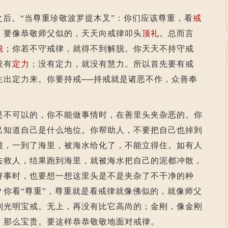
之后。“当尊重珍敬波罗提木叉”：你们应该尊重，看
戒
，要像恭敬师父似的，天天向戒律叩头
顶礼
。总而言
脱
；你若不守戒律，就得不到解脱。你天天不持守戒
没有
定力
；没有定力，就没有慧力。所以首先要有戒
生出定力来。你要持戒──持戒就是诸恶不作，众善奉
不可以的，你不能做事情时，在善里头夹杂恶的。你
己知道自己是什么地位。你帮助人，不要把自己也掉到
境，一到了海里，被海水给化了，不能立得住。如有人
去救人，结果跑到海里，就被海水把自己的泥都冲散，
好事时，也要想一想这里头是不是夹杂了不干净的种
？你看“尊重”，尊重就是看戒律就像佛似的，就像师父
刚光明宝戒。无上，再没有比它高尚的；金刚，像金刚
，那么宝贵。要这样恭恭敬敬地面对戒律。