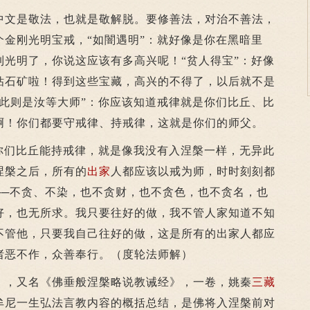
文是敬法，也就是敬解脱。要修善法，对治不善法，
个金刚光明宝戒，“如闇遇明”：就好像是你在黑暗里
到光明了，你说这应该有多高兴呢！“贫人得宝”：好像
钻石矿啦！得到这些宝藏，高兴的不得了，以后就不是
知此则是汝等大师”：你应该知道戒律就是你们比丘、比
啊！你们都要守戒律、持戒律，这就是你们的师父。
们比丘能持戒律，就是像我没有入涅槃一样，无异此
涅槃之后，所有的
出家
人都应该以戒为师，时时刻刻都
──不贪、不染，也不贪财，也不贪色，也不贪名，也
好，也无所求。我只要往好的做，我不管人家知道不知
不管他，只要我自己往好的做，这是所有的出家人都应
诸恶不作，众善奉行。（度轮法师解）
》，又名《佛垂般涅槃略说教诫经》，一卷，姚秦
三藏
牟尼一生弘法言教内容的概括总结，是佛将入涅槃前对