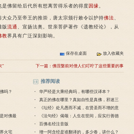
也是佛留给后代所有想离苦得乐者的得度
因缘
。
大众乃至帝王的推崇，唐太宗颁行敕令以护持
佛法
、
雕版
流通
、宣扬法奥。世亲菩萨著作《遗教经论》，从
佛教
界具有广泛深刻影响。
保存在桌面
放入收藏夹
衣”
下一篇：
佛涅槃前对僧人们叮咛了这些重要的事
推荐阅读
佛吗？
华严经是大乘经典吗，有哪些汉译本？
真正的佛在哪里？真如自性是真佛，邪迷三
毒是魔王
《坛经》处凡愚而不减，在贤圣而不增的意
是对佛最
思
《法句经》偈颂：人生在世间，应实行善德
的讲解
百佛名经注音版
界火宅
增一阿含经是谁翻译的，多少卷，讲什么？