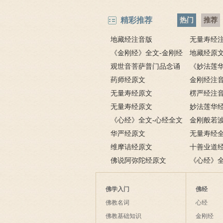
精彩推荐
热门
推荐
地藏经注音版
无量寿经
《金刚经》全文-金刚经
地藏经原
原文、译文及释意
观世音菩萨普门品念诵
《妙法莲
及回向仪轨
药师经原文
萨普门品》
金刚经注
无量寿经原文
楞严经注
无量寿经原文
妙法莲华
《心经》全文-心经全文
文对照版
金刚般若
注音及译文
华严经原文
无量寿经
维摩诘经原文
十善业道
佛说阿弥陀经原文
《心经》
文解释
佛学入门
佛经
佛教名词
心经
佛教基础知识
金刚经