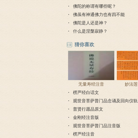
佛陀的称谓有哪些呢？
佛虽有神通佛力也有四不能
佛陀是人还是神？
什么是涅槃寂静？
猜你喜欢
无量寿经注音
妙法莲
楞严经白话文
观世音菩萨普门品念诵及回向仪轨
普贤行愿品原文
金刚经注音版
观世音菩萨普门品注音版
楞严经注音