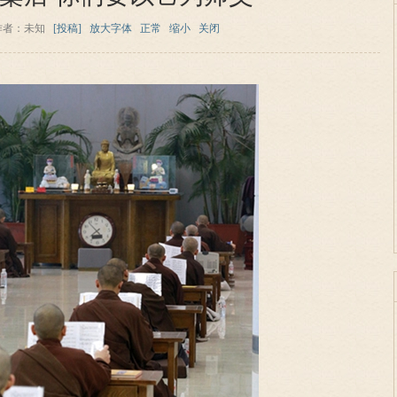
作者：未知
[投稿]
放大字体
正常
缩小
关闭