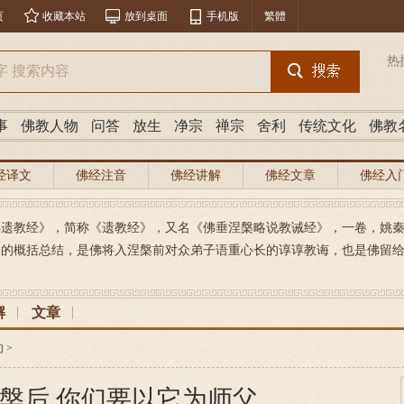
页
收藏本站
放到桌面
手机版
繁體
热
事
佛教人物
问答
放生
净宗
禅宗
舍利
传统文化
佛教
经译文
佛经注音
佛经讲解
佛经文章
佛经入
佛遗教经》，简称《遗教经》，又名《佛垂涅槃略说教诫经》，一卷，姚秦
的概括总结，是佛将入涅槃前对众弟子语重心长的谆谆教诲，也是佛留给后
解
文章
句
>
槃后 你们要以它为师父