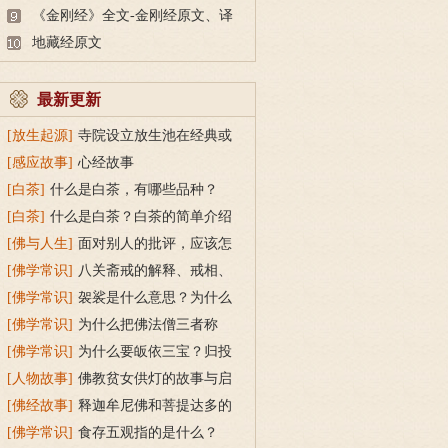
《金刚经》全文-金刚经原文、译
文及释意
地藏经原文
最新更新
[放生起源]
寺院设立放生池在经典或
传统上有什么根据？
[感应故事]
心经故事
[白茶]
什么是白茶，有哪些品种？
[白茶]
什么是白茶？白茶的简单介绍
[佛与人生]
面对别人的批评，应该怎
么做？
[佛学常识]
八关斋戒的解释、戒相、
功德利益
[佛学常识]
袈裟是什么意思？为什么
叫福田衣？
[佛学常识]
为什么把佛法僧三者称
为“宝”？
[佛学常识]
为什么要皈依三宝？归投
三宝令身心安稳
[人物故事]
佛教贫女供灯的故事与启
示
[佛经故事]
释迦牟尼佛和菩提达多的
双头鸟故事
[佛学常识]
食存五观指的是什么？