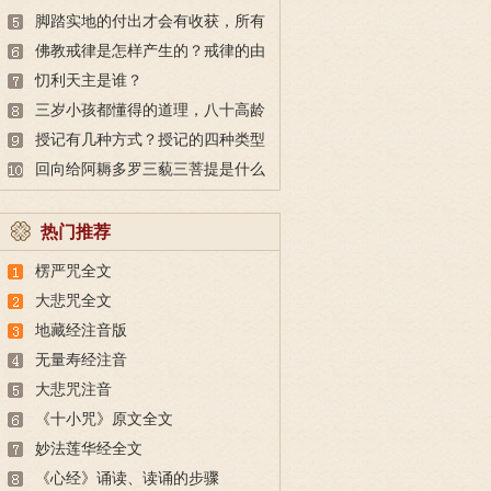
脚踏实地的付出才会有收获，所有
的付出都不会白费
佛教戒律是怎样产生的？戒律的由
来
忉利天主是谁？
三岁小孩都懂得的道理，八十高龄
也未必做得到
授记有几种方式？授记的四种类型
回向给阿耨多罗三藐三菩提是什么
意思？
热门推荐
楞严咒全文
大悲咒全文
地藏经注音版
无量寿经注音
大悲咒注音
《十小咒》原文全文
妙法莲华经全文
《心经》诵读、读诵的步骤