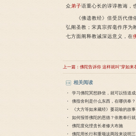
众
弟子
语重心长的谆谆教诲，
《佛遗教经》倍受历代僧俗
弘阐圣教；宋真宗挥毫作序为
七方面阐释教诫深远意义，在
上一篇：
佛陀告诉你 这样就叫“穿如来
相关阅读
学习佛陀冥想静坐，就可以悟道成
佛指舍利是什么东西，在哪供奉？
《大方等如来藏经》萎花喻的故事
如何报答佛陀的恩德？依教奉行就
好的报恩
佛陀度化悭贪长者修大布施
佛陀用长行和重颂这两段来说明三