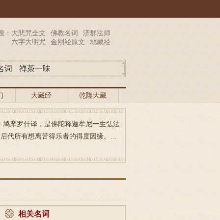
搜：
大悲咒全文
佛教名词
济群法师
六字大明咒
金刚经原文
地藏经
名词
禅茶一味
门
大藏经
乾隆大藏
经
·鸠摩罗什译，是佛陀释迦牟尼一生弘法
代所有想离苦得乐者的得度因缘。...
相关名词