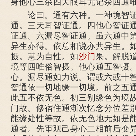
身他心三余四天眼耳无记余四通
论曰。通有六种。一神境智证
通。三天耳智证通。四他心智证
证通。六漏尽智证通。虽六通中
异生亦得。依总相说亦共异生。
摄。慧为自性。如
沙门
果。解脱
境等四唯俗智摄。他心通五智摄
心。漏尽通如力说。谓或六或十
智通依一切地缘一切境。前之五
此五不依无色。初三别缘色为境
门故。修宿住通渐次忆念分位差
能缘处性等故。依无色地无如是
通者。先审观己身心二相前后变