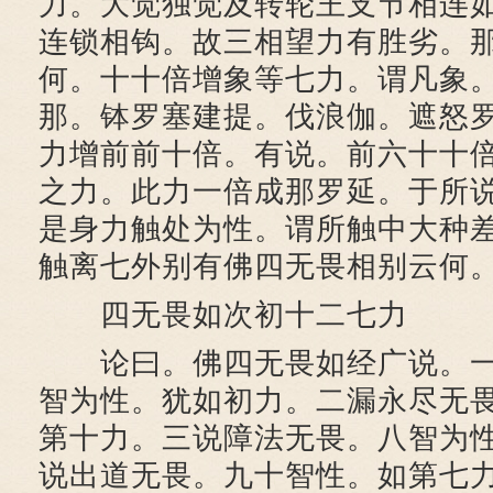
力。大觉独觉及转轮王支节相连
连锁相钩。故三相望力有胜劣。
何。十十倍增象等七力。谓凡象
那。钵罗塞建提。伐浪伽。遮怒
力增前前十倍。有说。前六十十
之力。此力一倍成那罗延。于所
是身力触处为性。谓所触中大种
触离七外别有佛四无畏相别云何
四无畏如次初十二七力
论曰。佛四无畏如经广说。一
智为性。犹如初力。二漏永尽无
第十力。三说障法无畏。八智为
说出道无畏。九十智性。如第七