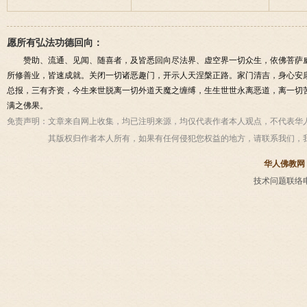
愿所有弘法功德回向：
赞助、流通、见闻、随喜者，及皆悉回向尽法界、虚空界一切众生，依佛菩萨
所修善业，皆速成就。关闭一切诸恶趣门，开示人天涅槃正路。家门清吉，身心安
总报，三有齐资，今生来世脱离一切外道天魔之缠缚，生生世世永离恶道，离一切
满之佛果。
免责声明：
文章来自网上收集，均已注明来源，均仅代表作者本人观点，不代表华
其版权归作者本人所有，如果有任何侵犯您权益的地方，请联系我们，
华人佛教网
技术问题联络