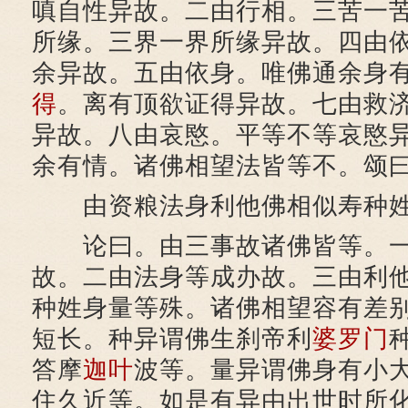
嗔自性异故。二由行相。三苦一
所缘。三界一界所缘异故。四由
余异故。五由依身。唯佛通余身
得
。离有顶欲证得异故。七由救
异故。八由哀愍。平等不等哀愍
余有情。诸佛相望法皆等不。颂
由资粮法身利他佛相似寿种姓
论曰。由三事故诸佛皆等。一
故。二由法身等成办故。三由利
种姓身量等殊。诸佛相望容有差
短长。种异谓佛生刹帝利
婆罗门
答摩
迦叶
波等。量异谓佛身有小
住久近等。如是有异由出世时所