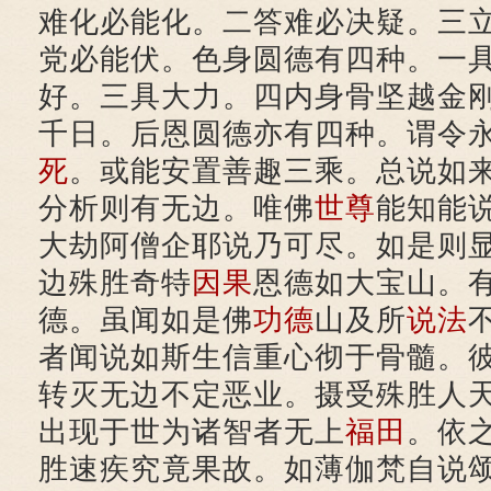
难化必能化。二答难必决疑。三
党必能伏。色身圆德有四种。一
好。三具大力。四内身骨坚越金
千日。后恩圆德亦有四种。谓令
死
。或能安置善趣三乘。总说如
分析则有无边。唯佛
世尊
能知能
大劫阿僧企耶说乃可尽。如是则
边殊胜奇特
因果
恩德如大宝山。
德。虽闻如是佛
功德
山及所
说法
者闻说如斯生信重心彻于骨髓。
转灭无边不定恶业。摄受殊胜人
出现于世为诸智者无上
福田
。依
胜速疾究竟果故。如薄伽梵自说