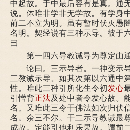
中起故。于中最后容有是真。通
说。体唯非学非无学故。有学身
前二不立为明。虽有暂时伏灭愚
名明。契经说有三种示导。彼于
曰
第一四六导教诫导为尊定由通
论曰。三示导者。一神变示导
三教诫示导。如其次第以六通中
性。唯此三种引所化生令初
发心
引憎背
正法
及处中者令发心故。
名。又唯此三令于佛法如次归伏
名。余三不尔。于二示导教诫最
成故。定能引他利乐果故。谓前