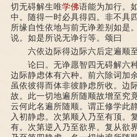
切无碍解生唯
学佛
语能为加行。
中。随得一时必具得四。非不具
所缘自性依地与前无诤差别如是
说。如是所说无诤行等。颂曰
六依边际得边际六后定遍顺至
论曰。无诤愿智四无碍解六种
边际静虑体有六种。前六除词加
虽依彼得而体非彼静虑所收。边
故。此一切地遍所随顺故增至究
云何此名遍所随顺。谓正修学此
入初静虑。次第顺入乃至有顶。
有。次第逆入乃至欲界。复从欲