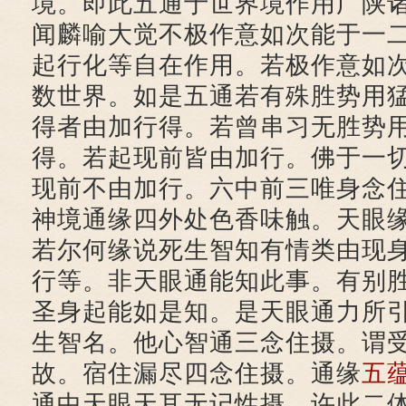
境。即此五通于世界境作用广陕
闻麟喻大觉不极作意如次能于一
起行化等自在作用。若极作意如
数世界。如是五通若有殊胜势用
得者由加行得。若曾串习无胜势
得。若起现前皆由加行。佛于一
现前不由加行。六中前三唯身念
神境通缘四外处色香味触。天眼
若尔何缘说死生智知有情类由现
行等。非天眼通能知此事。有别
圣身起能如是知。是天眼通力所
生智名。他心智通三念住摄。谓
故。宿住漏尽四念住摄。通缘
五
通中天眼天耳无记性摄。许此二