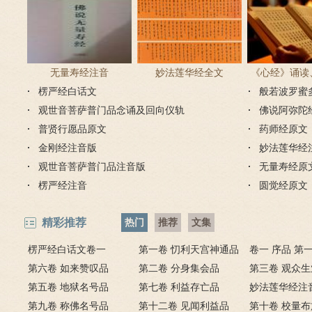
无量寿经注音
妙法莲华经全文
《心经》诵读
楞严经白话文
般若波罗蜜
步骤
观世音菩萨普门品念诵及回向仪轨
佛说阿弥陀
普贤行愿品原文
药师经原文
金刚经注音版
妙法莲华经
观世音菩萨普门品注音版
无量寿经原
楞严经注音
圆觉经原文
精彩推荐
热门
推荐
文集
楞严经白话文卷一
第一卷 忉利天宫神通品
卷一 序品 第
第六卷 如来赞叹品
第二卷 分身集会品
第三卷 观众
第五卷 地狱名号品
第七卷 利益存亡品
妙法莲华经注
第九卷 称佛名号品
第十二卷 见闻利益品
一
第十卷 校量