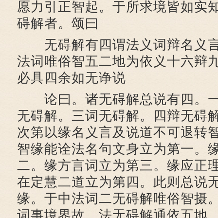
愿力引正智起。于所求境皆如实
碍解者。颂曰
无碍解有四谓法义词辩名义言
法词唯俗智五二地为依义十六辩
必具四余如无诤说
论曰。诸无碍解总说有四。一
无碍解。三词无碍解。四辩无碍
次第以缘名义言及说道不可退转
智缘能诠法名句文身立为第一。
二。缘方言词立为第三。缘应正
在定慧二道立为第四。此则总说
缘。于中法词二无碍解唯俗智摄
词事境界故。法无碍解通依五地