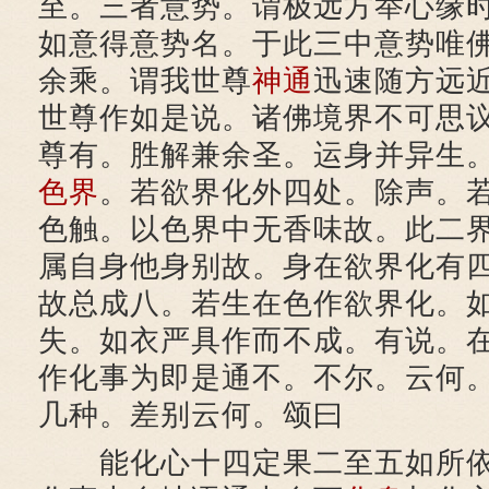
至。三者意势。谓极远方举心缘
如意得意势名。于此三中意势唯
余乘。谓我世尊
神通
迅速随方远
世尊作如是说。诸佛境界不可思
尊有。胜解兼余圣。运身并异生
色界
。若欲界化外四处。除声。
色触。以色界中无香味故。此二
属自身他身别故。身在欲界化有
故总成八。若生在色作欲界化。
失。如衣严具作而不成。有说。
作化事为即是通不。不尔。云何
几种。差别云何。颂曰
能化心十四定果二至五如所依