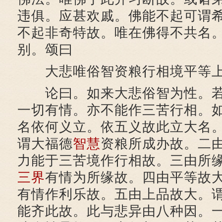
违俱。应甚欢戚。佛能不起可谓
不起非奇特故。唯在佛得不共名
别。颂曰
大悲唯俗智资粮行相境平等上
论曰。如来大悲俗智为性。若
一切有情。亦不能作三苦行相。
名依何义立。依五义故此立大名
谓大福德
智慧
资粮所成办故。二
力能于三苦境作行相故。三由所
三界
有情为所缘故。四由平等故
有情作利乐故。五由上品故大。
能齐此故。此与悲异由八种因。