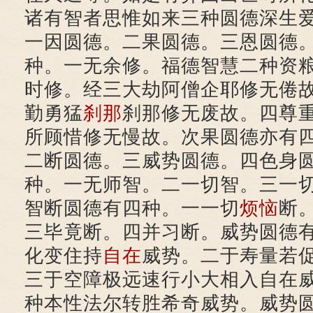
诸有智者思惟如来三种圆德深生
一因圆德。二果圆德。三恩圆德
种。一无余修。福德智慧二种资
时修。经三大劫阿僧企耶修无倦
勤勇猛
刹那
刹那修无废故。四尊
所顾惜修无慢故。次果圆德亦有
二断圆德。三威势圆德。四色身
种。一无师智。二一切智。三一
智断圆德有四种。一一切
烦恼
断
三毕竟断。四并习断。威势圆德
化变住持
自在
威势。二于寿量若
三于空障极远速行小大相入自在
种本性法尔转胜希奇威势。威势