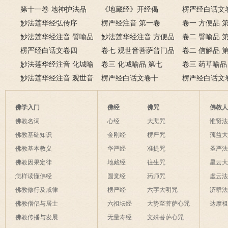
第十一卷 地神护法品
《地藏经》开经偈
品
楞严经白话文
妙法莲华经弘传序
楞严经注音 第一卷
卷一 方便品 
妙法莲华经注音 譬喻品
妙法莲华经注音 方便品
卷二 譬喻品 
第三
楞严经白话文卷四
第二
卷七 观世音菩萨普门品
卷二 信解品 
妙法莲华经注音 化城喻
第二十五
卷三 化城喻品 第七
卷三 药草喻品
品第七
妙法莲华经注音 观世音
楞严经白话文卷十
楞严经白话文
菩萨普门品第二十五
佛学入门
佛经
佛咒
佛教
佛教名词
心经
大悲咒
惟贤
佛教基础知识
金刚经
楞严咒
蕅益
佛教基本教义
华严经
准提咒
圣严
佛教因果定律
地藏经
往生咒
星云
怎样读懂佛经
圆觉经
药师咒
虚云
佛教修行及戒律
楞严经
六字大明咒
济群
佛教僧侣与居士
六祖坛经
大势至菩萨心咒
达摩
佛教传播与发展
无量寿经
文殊菩萨心咒