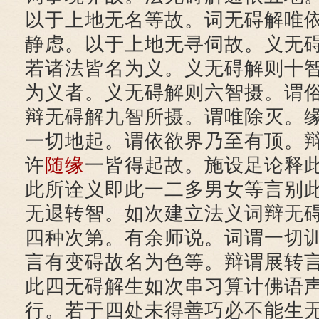
以于上地无名等故。词无碍解唯
静虑。以于上地无寻伺故。义无
若诸法皆名为义。义无碍解则十
为义者。义无碍解则六智摄。谓
辩无碍解九智所摄。谓唯除灭。
一切地起。谓依欲界乃至有顶。
许
随缘
一皆得起故。施设足论释
此所诠义即此一二多男女等言别
无退转智。如次建立法义词辩无
四种次第。有余师说。词谓一切
言有变碍故名为色等。辩谓展转
此四无碍解生如次串习算计佛语
行。若于四处未得善巧必不能生