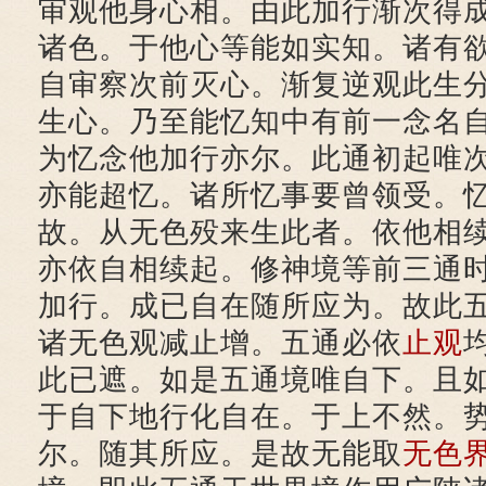
审观他身心相。由此加行渐次得
诸色。于他心等能如实知。诸有
自审察次前灭心。渐复逆观此生
生心。乃至能忆知中有前一念名
为忆念他加行亦尔。此通初起唯
亦能超忆。诸所忆事要曾领受。
故。从无色殁来生此者。依他相
亦依自相续起。修神境等前三通
加行。成已自在随所应为。故此
诸无色观减止增。五通必依
止观
此已遮。如是五通境唯自下。且
于自下地行化自在。于上不然。
尔。随其所应。是故无能取
无色