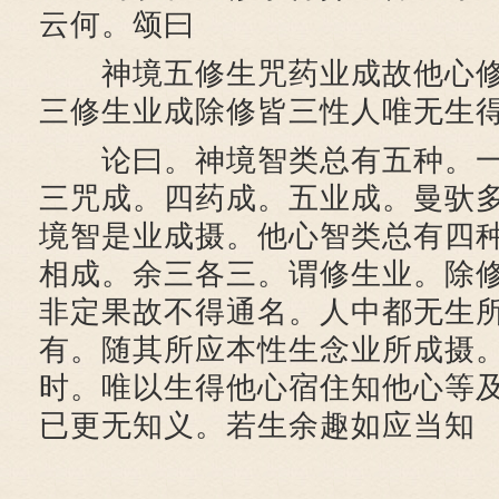
云何。颂曰
神境五修生咒药业成故他心修
三修生业成除修皆三性人唯无生
论曰。神境智类总有五种。一
三咒成。四药成。五业成。曼驮
境智是业成摄。他心智类总有四
相成。余三各三。谓修生业。除
非定果故不得通名。人中都无生
有。随其所应本性生念业所成摄
时。唯以生得他心宿住知他心等
已更无知义。若生余趣如应当知