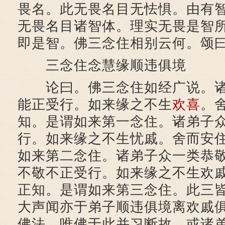
畏名。此无畏名目无怯惧。由有
无畏名目诸智体。理实无畏是智
即是智。佛三念住相别云何。颂
三念住念慧缘顺违俱境
论曰。佛三念住如经广说。
能正受行。如来缘之不生
欢喜
。
知。是谓如来第一念住。诸弟子
行。如来缘之不生忧戚。舍而安
如来第二念住。诸弟子众一类恭
不敬不正受行。如来缘之不生欢
正知。是谓如来第三念住。此三
大声闻亦于弟子顺违俱境离欢戚
佛法。唯佛于此并习断故。或诸