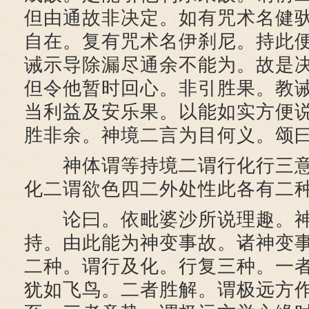
但由通故非决定。如有咒术名健
自在。复有咒术名伊刹尼。持此
诫示导除漏尽通余不能为。故是
但令他暂时回心。非引胜果。教
当利益及安乐果。以能如实方便
胜非余。神境二言为目何义。颂
神体谓等持境二谓行化行三意
化二谓欲色四二外处性此各有二
论曰。依毗婆沙所说理趣。神
持。由此能为神变事故。诸神变
二种。谓行及化。行复三种。一
犹如飞鸟。二者胜解。谓极远方