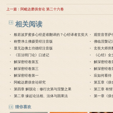
上一篇：
阿毗达磨俱舍论 第二十六卷
相关阅读
般若波罗蜜多心经是谁翻译的？心经译者玄奘大
观世音菩萨
师
称赞净土佛摄受经注音版
佛临涅槃记
显无边佛土功德经注音版
玄奘大师所
《百法明门论》口述记
《心经》全
解深密经卷第五
解深密经卷
解深密经卷第三
解深密经卷
解深密经卷第一
应如何看待
阿毗达磨俱舍论研究
科学证实的
第五章《俱
第四章 解脱论：修行次第与涅槃之果
情况
第三章 有
第二章 缘起论法相、法体与因果法
第一章《俱
猜你喜欢