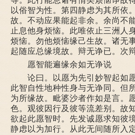
等。此行能息诸有情类烦恼诤故
以俗智为性。第四静虑为其所依
故。不动应果能起非余。余尚不
止息他身烦恼。此唯依止三洲人
烦恼。勿他烦恼缘己生故。诸无
起随应总缘境故。辩无诤已。次
愿智能遍缘余如无诤说
论曰。以愿为先引妙智起如愿
此智自性地种性身与无诤同。但
为所缘故。毗婆沙者作如是言。
色。观彼因行及彼等流差别。故
欲起此愿智时。先发诚愿求知彼
静虑以为加行。从此无间随所入