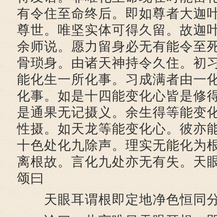
有令住至命终后。即如尊者大迦
尊世。唯坚实体可得久留。故迦
余师说。愿力留身必无有能令至
骨琐身。由诸天神持令久住。初
能化生一所化事。习成满者由一
化事。如是十四能变化心皆是修
是通果无记摄义。余生得等能变
性摄。如天龙等能变化心。彼亦
十色处化九除声。理实无能化为
离根故。言化九处亦无有失。天
颂曰
天眼耳谓根即定地净色恒同分