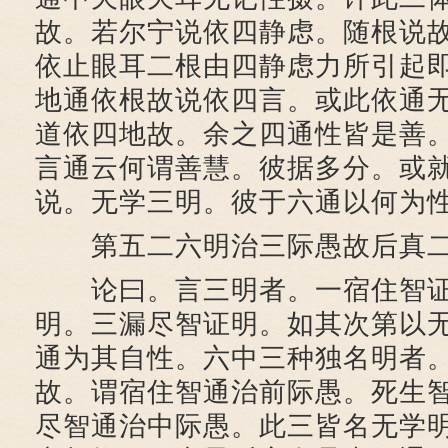
故。若尔宁说依四静虑。随根说
依止眼耳二根由四静虑力所引起
地通依根故说依四言。或此依通
道依四地故。余之四通性皆是善
言通云何谓善慧。彼据多分。或
说。无学三明。彼于六通以何为
第五二六明治三际愚故后真二
论曰。言三明者。一宿住智证
明。三漏尽智证明。如其次第以
通为其自性。六中三种独名明者
故。谓宿住智通治前际愚。死生
尽智通治中际愚。此三皆名无学