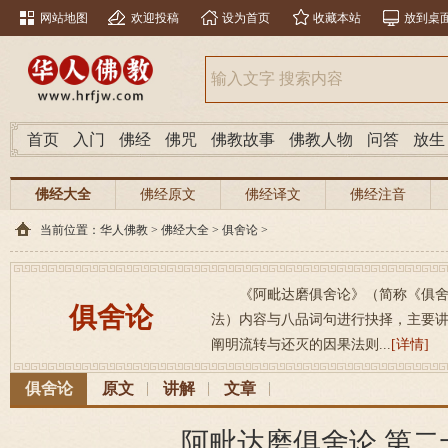
网站地图
欢迎投稿
设为首页
收藏本站
放到桌
首页
入门
佛经
佛咒
佛教故事
佛教人物
问答
放生
佛经大全
佛经原文
佛经译文
佛经注音
当前位置：
华人佛教
>
佛经大全
>
俱舍论
>
《阿毗达磨俱舍论》（简称《俱
俱舍论
法）内容与八品词句进行抉择，主要
阐明流转与还灭的因果法则...
[详情]
俱舍论
原文
讲解
文章
阿毗达磨俱舍论 第二