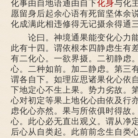
化事由自地语通由自下
化身
与化
愿留身后起余心语有死留坚体余
化成满此相违修得无记摄余得通
论曰。神境通果能变化心力能
此有十四。谓依根本四静虑生有
有二化心。一欲界摄。二初静虑
心。二种如前。加二静虑。第三
谓各自下。如理应思诸果化心依
下地定心不生上果。势力劣故。
心对初定等果上地化心由依及行
虑化心亦然。果与所依俱时得故
心。此心必无直出观义。谓从净
后心从自类起。此前前念生自类