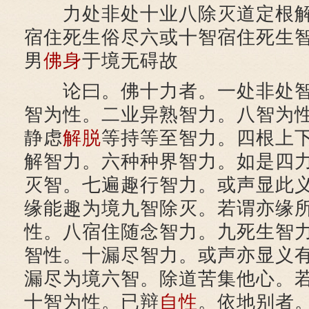
力处非处十业八除灭道定根解
宿住死生俗尽六或十智宿住死生
男
佛身
于境无碍故
论曰。佛十力者。一处非处智
智为性。二业异熟智力。八智为
静虑
解脱
等持等至智力。四根上
解智力。六种种界智力。如是四
灭智。七遍趣行智力。或声显此
缘能趣为境九智除灭。若谓亦缘
性。八宿住随念智力。九死生智
智性。十漏尽智力。或声亦显义
漏尽为境六智。除道苦集他心。
十智为性。已辩
自性
。依地别者