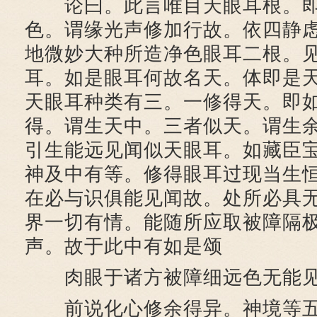
论曰。此言唯目天眼耳根。即
色。谓缘光声修加行故。依四静
地微妙大种所造净色眼耳二根。
耳。如是眼耳何故名天。体即是
天眼耳种类有三。一修得天。即
得。谓生天中。三者似天。谓生
引生能远见闻似天眼耳。如藏臣
神及中有等。修得眼耳过现当生
在必与识俱能见闻故。处所必具
界一切有情。能随所应取被障隔
声。故于此中有如是颂
肉眼于诸方被障细远色无能见
前说化心修余得异。神境等五