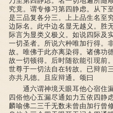
乃至第四静虑。名一切地遍所随
究竟。谓专修习第四静虑。从下
是三品复各分三。上上品生名至
边际名。此中边名显无越义。胜
际言为显类义极义。如说四际及
一切圣者。所说六种唯加行得。
故。唯佛于此亦离染得。诸佛功
故一切顿得。后时随欲能引现前
世尊于一切法自在转故。已辩前
亦共凡德。且应辩通。颂曰
通六谓神境天眼耳他心宿住漏
四俗他心五漏尽通如力五依四静
麟喻佛二三千无数未曾由加行曾