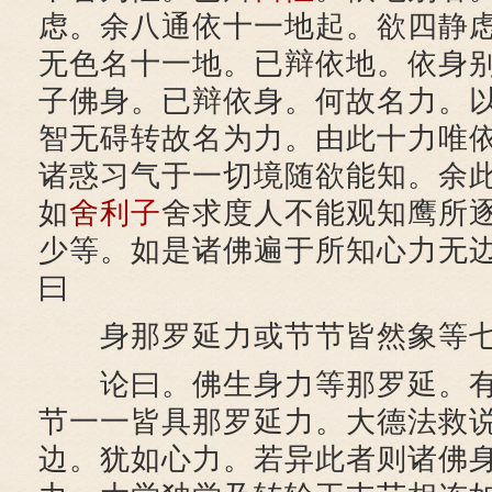
虑。余八通依十一地起。欲四静
无色名十一地。已辩依地。依身
子佛身。已辩依身。何故名力。
智无碍转故名为力。由此十力唯
诸惑习气于一切境随欲能知。余
如
舍利子
舍求度人不能观知鹰所
少等。如是诸佛遍于所知心力无
曰
身那罗延力或节节皆然象等七
论曰。佛生身力等那罗延。有
节一一皆具那罗延力。大德法救
边。犹如心力。若异此者则诸佛