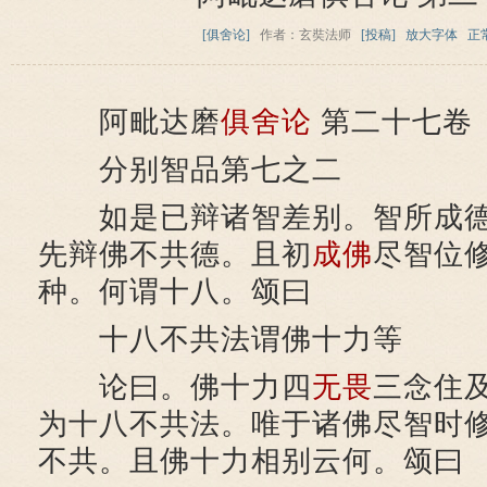
[俱舍论]
作者：玄奘法师
[投稿]
放大字体
正
阿毗达磨
俱舍论
第二十七卷
分别智品第七之二
如是已辩诸智差别。智所成德
先辩佛不共德。且初
成佛
尽智位
种。何谓十八。颂曰
十八不共法谓佛十力等
论曰。佛十力四
无畏
三念住
为十八不共法。唯于诸佛尽智时
不共。且佛十力相别云何。颂曰