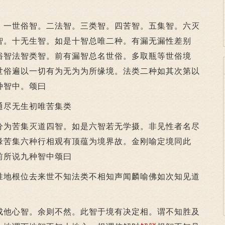
一世俗智。二法智。三类智。四苦智。五集智。六灭
智。十无生智。如是十智总唯二种。有漏无漏性差别
俗智法智类智。前有漏智总名世俗。多取瓶等世俗境
世俗遍以一切有为无为为所缘境。法类二种如其次第以
种智中。颂曰
尽无生初唯苦集类
为苦集灭道四智。如是六智若无学摄。非见性者名尽
缘苦集六种行相观有顶蕴为境界故。金刚喻定境同此
前所说九种智中颂曰
地根位去来世不知法类不相知声闻麟喻佛如次知见道
他心智。余则不然。此智于境有决定相。谓不知胜及