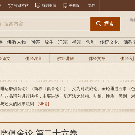
页
收藏本站
放到桌面
手机版
繁體
热
事
佛教人物
问答
放生
净宗
禅宗
舍利
传统文化
佛教
经译文
佛经注音
佛经讲解
佛经文章
佛经入
>
阿毗达磨俱舍论》（简称《俱舍论》），义为对法藏论。全论通过五事（
容与八品词句进行抉择，主要讲述一切万法之总相、别相、性质、类别，
与还灭的因果法则...
[详情]
磨俱舍论 第二十六卷