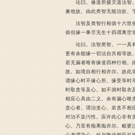
论曰。修道所摄灭道法智。
兼他故。由此类智无能治欲。
法智及类智行相俱十六世俗
俱但缘一事尽无生十四谓离空
论曰。法智类智。一一具有
更有余能缘一切法自共相等故
若无漏者唯有缘道四种行相。
故。如境自相行相亦尔。故此
谓缘心时不缘心所。缘受等时
时取贪等及心。如不俱时取衣
相应心具由二义。余有漏心唯
贪心者。谓治贪心。若贪不相
对治不染污性。应许此心非有
心。乃至有痴离痴亦尔。毗婆
心者谓染心。此与散动相应起