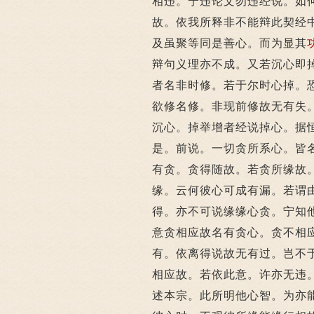
相违。宁违论文勿违经说。如
故。依我所释非不能辩此契经
及虽聚等同是善心。而为显其
辩句义理亦不成。又若沉心即
者名非时修。若于尔时心掉。
欲修名修。非现前修故无有失
沉心。掉举增者经说掉心。据
是。前说。一切贪所系心。皆
有贪。贪得随故。若贪所缘故
缘。云何彼心可成有漏。若谓
得。亦不可说缘缘心贪。宁知
意贪相应故名有贪心。贪不相
有。依离得说故无有过。岂不
相应故。若依此意。许亦无违
述本宗。此所明他心智。为亦