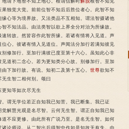
。地谓下地智不知上地心。根谓信解时
解脱
根智不知见
应果独觉大觉。前前位智不知后后胜位者心。此智不知
能缘心等为境界故。又法类品不互相知。谓法智摄诸他
心智不知法品。由法类智以欲上界全分对治为所缘故。
极速转故。然皆容作此智所缘。若诸有情将入见道。声
道位心。彼诸有情入见道位。声闻法分加行若满知彼见
故别修加行。至加行满彼已度至第十六心。虽知此心非
彼见道初二念心。若为更知类分心故。别修加行。至加
但由下加行故。有说。知初二及第十五心。
世尊
欲知不
尽无生智二相何别。颂曰
应更知等如次尽无生
。谓无学位若正自知我已知苦。我已断集。我已证
明觉解慧光观是名尽智。云何无生智。谓正自知我已知
修道不应更修。由此所有广说乃至。是名无生智。如何
罗诸论师说。从二智出后得智中作如是知故无有失。由