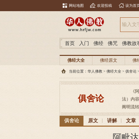
网站地图
欢迎投稿
设为首
首页
入门
佛经
佛咒
佛教故
佛经大全
佛经原文
佛
当前位置：
华人佛教
>
佛经大全
>
俱舍论
《
俱舍论
法）内
阐明流转
俱舍论
原文
讲解
文章
阿毗达