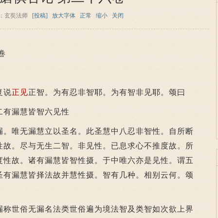
：玄奘法师
[投稿]
放大字体
正常
缩小
关闭
卷
复说
正见
正智。为有忍非智耶。为有智非见耶。颂曰
有漏慧皆智六见性
。唯无漏慧立以圣名。此圣慧中八忍非智性。自所断
性故。尽与无生二智。非见性。已息求心不推度故。所
度性故。诸有漏慧皆智性摄。于中唯六亦是见性。谓五
圣有漏慧皆择法故并慧性摄。智有几种。相别云何。颂
称世俗无漏名法类世俗遍为境法智及类智如次欲上界