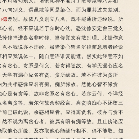
何不辩诸句别义。谓依此释不能辩了散等聚等八异相
中八句别义。谓虽散等同是染心。而为显其过失差别。
功德
差别。故依八义别立八名。既不能通所违经说。所
掉心者。经不应说若于尔时心沈。恐沈修安定舍三觉支
恐掉修择进喜名非时修。岂修觉支有散别理。此据作意
。岂不我说亦不违经。虽诸染心皆名沉掉懈怠增者经说
恒相应我说体一。随自意语谁复能遮。然实此经意不如
名有贪心。贪系是何义。若贪得随故。有学无漏心应名
。无学有漏心应名有贪。贪所缘故。若不许彼为贪所
由为共相惑缘应名有痴。痴所缘故。然他心智不缘贪
他心是有贪等。故非贪系名有贪心。若尔云何。今详经
应名离贪等。若尔何故余契经言。离贪嗔痴心不还堕三
于前已破此说。余惑相应者。应得离贪名。彼亦与贪不
。然不说为离贪心者。彼属有嗔有痴等故。且止傍论应
能取他心所缘。及亦取他心能缘行相不。俱不能取。知