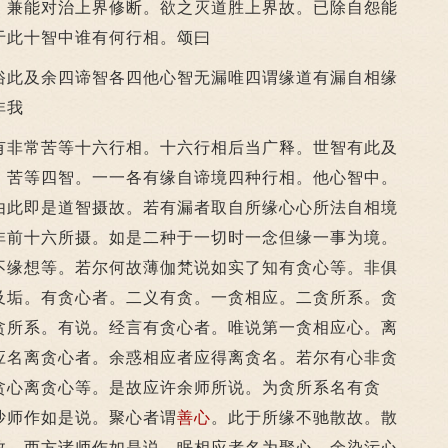
兼能对治上界修断。欲之灭道胜上界故。已除自怨能
于此十智中谁有何行相。颂曰
此及余四谛智各四他心智无漏唯四谓缘道有漏自相缘
非我
非常苦等十六行相。十六行相后当广释。世智有此及
。苦等四智。一一各有缘自谛境四种行相。他心智中。
由此即是道智摄故。若有漏者取自所缘心心所法自相境
非前十六所摄。如是二种于一切时一念但缘一事为境。
不缘想等。若尔何故薄伽梵说如实了知有贪心等。非俱
及垢。有贪心者。二义有贪。一贪相应。二贪所系。贪
贪所系。有说。经言有贪心者。唯说第一贪相应心。离
应名离贪心者。余惑相应者应得离贪名。若尔有心非贪
贪心离贪心等。是故应许余师所说。为贪所系名有贪
沙师作如是说。聚心者谓
善心
。此于所缘不驰散故。散
故。西方诸师作如是说。眠相应者名为聚心。余染污心