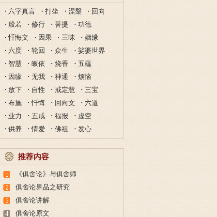
六字真言
打坐
涅槃
回向
般若
修行
菩提
功德
忏悔文
因果
三昧
姻缘
六度
轮回
众生
娑婆世界
智慧
皈依
烧香
五蕴
因缘
无我
神通
烦恼
放下
自性
戒定慧
三宝
布施
忏悔
回向文
六道
业力
五戒
福报
虚空
供养
情爱
佛祖
发心
推荐内容
《俱舍论》与俱舍师
俱舍论界品之研究
俱舍论讲解
俱舍论原文