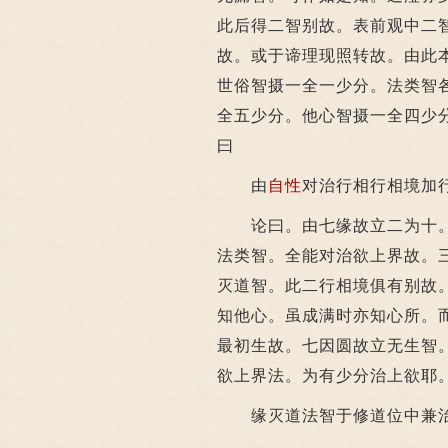
此后得二智别故。表前观中二
故。或于谛理现照转故。由此
世俗智摄一全一少分。法类智
全五少分。他心智摄一全四少
曰
由
自性
对治行相行相境加
论曰。由七缘故立二为十。
法类智。全能对治欲上界故。
灭道智。此二行相境俱有别故
知他心。虽成满时亦知心所。
最初生故。七因圆故立无生智
欲上界法。为有少分治上欲耶
缘灭道法智于修道位中兼治