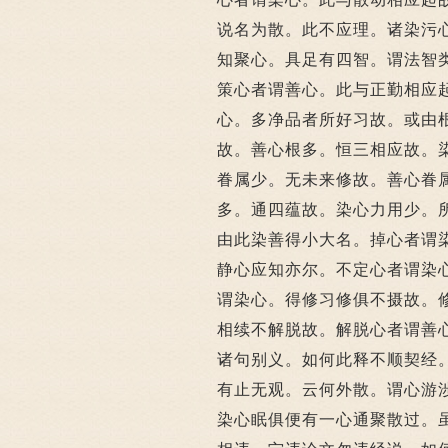
说名为散。此不应理。诸染污
知聚心。具足有四智。谓法智
策心者谓善心。此与正勤相应
心。多净品者所好习故。或由
故。善心根多。恒三相应故。
眷属少。无未来修故。善心眷
多。通四蕴故。染心力用少。
由此染善得小大名。掉心者谓
静心应知亦尔。不定心者谓染
谓染心。得修习修俱不摄故。
相续不解脱故。解脱心者谓善
诸句别义。如何此释不顺契经
有止无观。云何外散。谓心游
染心眠俱便有一心通聚散过。