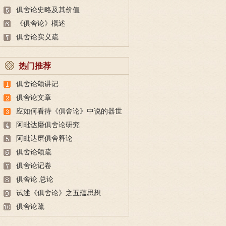
俱舍论史略及其价值
《俱舍论》概述
俱舍论实义疏
热门推荐
俱舍论颂讲记
俱舍论文章
应如何看待《俱舍论》中说的器世
界状态与现代科学证实的器世界
阿毗达磨俱舍论研究
阿毗达磨俱舍释论
俱舍论颂疏
俱舍论记卷
俱舍论 总论
试述《俱舍论》之五蕴思想
俱舍论疏