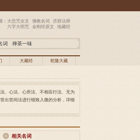
搜：
大悲咒全文
佛教名词
济群法师
六字大明咒
金刚经原文
地藏经
名词
禅茶一味
门
大藏经
乾隆大藏
经
色法、心法、心所法、不相应行法、无为
对世出世间法进行细致入微的分析，详细
相关名词