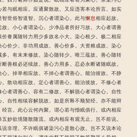
心若与眠相应。应通聚散故。又应违害本论所言。如实
类智世俗智道智。沉心者谓染心。此与
懈怠
相应起故。
起故。小心者谓染心。少净品者所好习故。大心者谓善
根价眷属随转力用少多故名小大。染心根少。极二相应
染心价少。非功用成故。善心价多。大资粮成故。染心
属多。有未来修故。染心随转少。唯三蕴故。善心随转
所断善根必还续故。善心力用多。忍必永断诸随眠故。
染心。掉举相应故。不掉心者谓善心。能治彼故。不静
心。散动相应故。定心者谓善心。能治彼故。不修心者
修心者谓善心。容有二修故。不解脱心者谓染心。自性
心。自性相续容解脱故。如是所释不顺契经。亦不能辩
。经言。此心云何内聚。谓心若与惛眠俱行。或内相应
涉五妙欲境随散随流。或内相应有观无止。岂不前说。
虽说非理。不许眠俱诸染污心是散心故。岂不又说本论