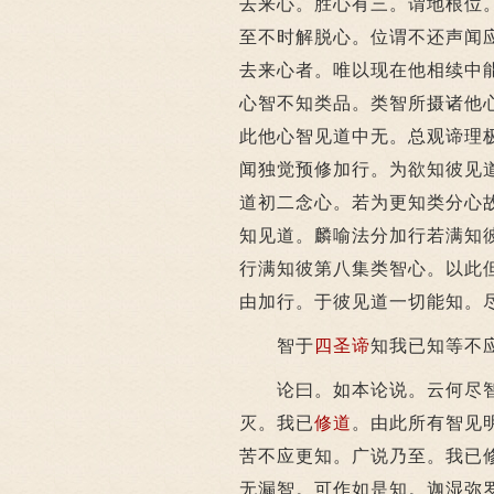
去来心。胜心有三。谓地根位
至不时解脱心。位谓不还声闻
去来心者。唯以现在他相续中
心智不知类品。类智所摄诸他
此他心智见道中无。总观谛理
闻独觉预修加行。为欲知彼见
道初二念心。若为更知类分心
知见道。麟喻法分加行若满知
行满知彼第八集类智心。以此
由加行。于彼见道一切能知。
智于
四圣谛
知我已知等不
论曰。如本论说。云何尽智
灭。我已
修道
。由此所有智见
苦不应更知。广说乃至。我已
无漏智。可作如是知。迦湿弥