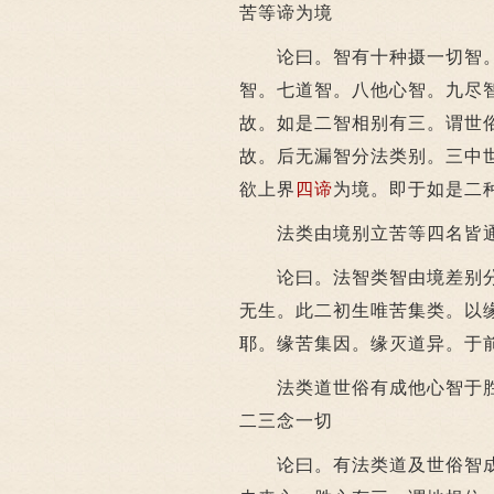
苦等谛为境
论曰。智有十种摄一切智。
智。七道智。八他心智。九尽
故。如是二智相别有三。谓世
故。后无漏智分法类别。三中
欲上界
四谛
为境。即于如是二
法类由境别立苦等四名皆通
论曰。法智类智由境差别分
无生。此二初生唯苦集类。以
耶。缘苦集因。缘灭道异。于
法类道世俗有成他心智于胜
二三念一切
论曰。有法类道及世俗智成