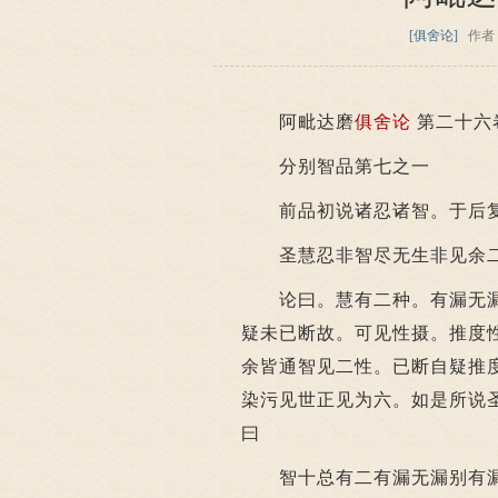
[俱舍论]
作者
阿毗达磨
俱舍论
第二十六
分别智品第七之一
前品初说诸忍诸智。于后
圣慧忍非智尽无生非见余二
论曰。慧有二种。有漏无漏
疑未已断故。可见性摄。推度
余皆通智见二性。已断自疑推
染污见世正见为六。如是所说
曰
智十总有二有漏无漏别有漏