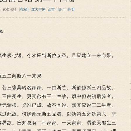
：玄奘法师
[投稿]
放大字体
正常
缩小
关闭
卷
生极七返。今次应辩断位众圣。且应建立一来向果。
五二向断六一来果
若三缘具转名家家。一由断惑。断欲修断三四品故。
。三由受生。更受欲有三二生故。颂中但说初后缘者。
诸无漏根。义准已成。故不具说。然复应说三二生者。
或过此故。何缘此无断五品者。以断第五必断第六。非
越界故。应知总有二种家家。一天家家。谓欲天趣生三