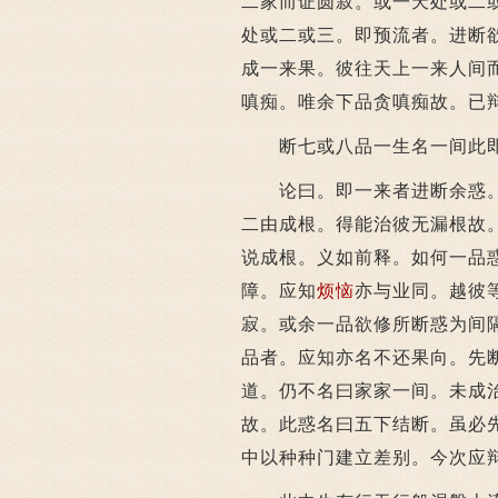
二家而证圆寂。或一天处或二
处或二或三。即预流者。进断
成一来果。彼往天上一来人间
嗔痴。唯余下品贪嗔痴故。已
断七或八品一生名一间此即
论曰。即一来者进断余惑。
二由成根。得能治彼无漏根故
说成根。义如前释。如何一品
障。应知
烦恼
亦与业同。越彼
寂。或余一品欲修所断惑为间
品者。应知亦名不还果向。先
道。仍不名曰家家一间。未成
故。此惑名曰五下结断。虽必
中以种种门建立差别。今次应