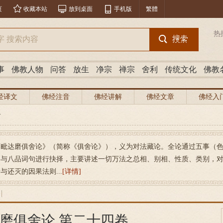
页
收藏本站
放到桌面
手机版
繁體
热
事
佛教人物
问答
放生
净宗
禅宗
舍利
传统文化
佛教
经译文
佛经注音
佛经讲解
佛经文章
佛经入
>
阿毗达磨俱舍论》（简称《俱舍论》），义为对法藏论。全论通过五事（
容与八品词句进行抉择，主要讲述一切万法之总相、别相、性质、类别，
与还灭的因果法则...
[详情]
磨俱舍论 第二十四卷