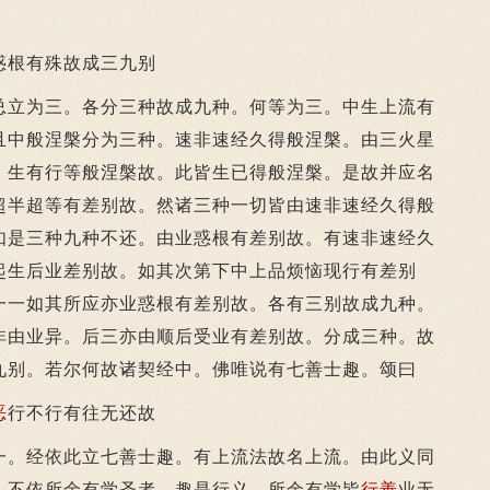
根有殊故成三九别
立为三。各分三种故成九种。何等为三。中生上流有
且中般涅槃分为三种。速非速经久得般涅槃。由三火星
。生有行等般涅槃故。此皆生已得般涅槃。是故并应名
超半超等有差别故。然诸三种一切皆由速非速经久得般
如是三种九种不还。由业惑根有差别故。有速非速经久
起生后业差别故。如其次第下中上品烦恼现行有差别
一一如其所应亦业惑根有差别故。各有三别故成九种。
非由业异。后三亦由顺后受业有差别故。分成三种。故
九别。若尔何故诸契经中。佛唯说有七善士趣。颂曰
恶
行不行有往无还故
。经依此立七善士趣。有上流法故名上流。由此义同
。不依所余有学圣者。趣是行义。所余有学皆
行善
业无