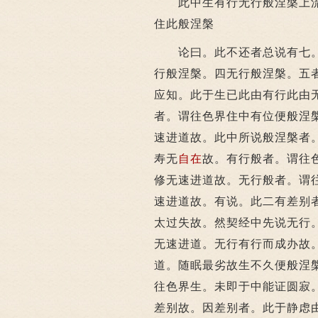
此中生有行无行般涅槃上流
住此般涅槃
论曰。此不还者总说有七
行般涅槃。四无行般涅槃。五
应知。此于生已此由有行此由
者。谓往色界住中有位便般涅
速进道故。此中所说般涅槃者
寿无
自在
故。有行般者。谓往
修无速进道故。无行般者。谓
速进道故。有说。此二有差别
太过失故。然契经中先说无行
无速进道。无行有行而成办故
道。随眠最劣故生不久便般涅
往色界生。未即于中能证圆寂
差别故。因差别者。此于静虑