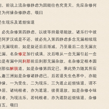
能。前说上流杂修静虑为因能往色究竟天。先应杂修何
复为何缘杂修静虑。颂曰
生现乐及遮烦恼退
必先杂修第四静虑。以彼等持最堪能故。诸乐行中彼
是阿罗汉或是不还。彼必先入第四静虑多念无漏相续现
念无漏现前。如是旋还后后渐减。乃至最后二念无漏次
无漏。名杂
修定
加行成满。次后唯从一念无漏引起一念
如是有漏中间
刹那
前后刹那无漏杂故。名杂修定根本圆
刹那似
解脱
道。如是杂修第四定已。乘此势力随其所应
人趣三洲如是杂修诸静虑已。后若退失生色界中。亦能
种缘。一为受生。二为现乐。三为遮止起烦恼退。谓不
净居。诸钝根者。亦为遮退。彼畏退故。如是杂修令味
根者。为现法乐。若钝根者。亦为遮防起烦恼退。杂修
有五。颂曰