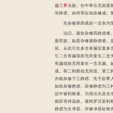
越
三界
法故。住中有位无如是
等静虑。由何等位知杂修成。
先杂修第四成由一念杂为受
论曰。诸欲杂修四静虑者。
最胜故。如是杂修诸静虑者。
前。从此引生多念有漏后复多
引二念有漏现前无间复生二念
有漏现前无间复生一念无漏。
成。前二刹那似无间道。第三
亦能杂修下三静虑。先于欲界
如前杂修静虑。杂修静虑为三
还中诸利根者。为现法乐及生
相应等持远故。诸阿罗汉若利
静虑为生净居。何缘净居处唯