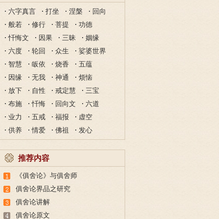
六字真言
打坐
涅槃
回向
般若
修行
菩提
功德
忏悔文
因果
三昧
姻缘
六度
轮回
众生
娑婆世界
智慧
皈依
烧香
五蕴
因缘
无我
神通
烦恼
放下
自性
戒定慧
三宝
布施
忏悔
回向文
六道
业力
五戒
福报
虚空
供养
情爱
佛祖
发心
推荐内容
《俱舍论》与俱舍师
俱舍论界品之研究
俱舍论讲解
俱舍论原文