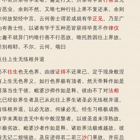
行恶业。余则不然。又唯七种行往上界不复还来。余则
尔何故契经中言。云何善士谓若成就有学
正见
。乃至广
为有善士性。以诸有学于五种恶皆获得毕竟不作
律仪
士趣不就异门约唯行善不行恶故。唯托胜因往上界故。
差别相耶。不尔。云何。颂曰
往上生无练根并退
必不
往生
色无色界。由彼
证得
不还果已。定于现身般涅
有上生无色界义。如行色界极有顶者。然天帝释作如是
退落当生于彼。毗婆沙师作如是释。彼由不了对
法相
此已经欲界生者及已从此往上界生诸圣必无练根并退。
有练根并退。以必无故。何缘必无。经生习根极成熟
有学未离欲贪无中有中般涅槃者。以彼圣道未淳熟故。
非极劣故。毗婆沙者作如是释。诸欲界法极难越故。彼
善无记二烦恼故。及应进得若二若三
沙门
果故。并应总