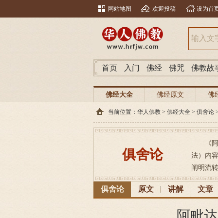
网站地图
欢迎投稿
设为首
首页
入门
佛经
佛咒
佛教故
佛经大全
佛经原文
佛
当前位置：
华人佛教
>
佛经大全
>
俱舍论
《
俱舍论
法）内
阐明流转
俱舍论
原文
讲解
文章
阿毗达