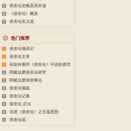
俱舍论史略及其价值
《俱舍论》概述
俱舍论实义疏
热门推荐
俱舍论颂讲记
俱舍论文章
应如何看待《俱舍论》中说的器世
界状态与现代科学证实的器世界
阿毗达磨俱舍论研究
阿毗达磨俱舍释论
俱舍论颂疏
俱舍论记卷
俱舍论 总论
试述《俱舍论》之五蕴思想
俱舍论疏