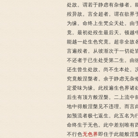
处故。谓若于静虑有杂修者。
殁异故。言全超者。谓在欲界
为缘。命终上生梵众天处。由
竟。最初处殁生最后天。顿越
能越一处生色究竟。超非全故
言遍殁者。从彼渐次于一切处
不还者于已生处受第二生。由
还生曾生处故。尚不生本处。
究竟般涅槃者。余于静虑无杂
定爱味为缘。此殁遍生色界诸
后生有顶方般涅槃。二上流中
地中得般涅槃见不违理。而言
如预流者极七返生。此五名为
命终生于无色。此中差别唯有
不行色
无色界
即住于此能般涅