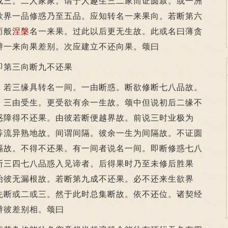
或三。二人家家。谓于人趣生三二家而证圆寂。或一洲
欲界一品修惑乃至五品。应知转名一来果向。若断第六
而般
涅槃
名一来果。过此以后更无生故。此或名曰薄贪
辩一来向果差别。次应建立不还向果。颂曰
第三向断九不还果
若三缘具转名一间。一由断惑。断欲修断七八品故。
。三由受生。更受欲有余一生故。颂中但说初后二缘不
惑障得不还果。由彼若断便越界故。前说三时业极为
等流异熟地故。间谓间隔。彼余一生为间隔故。不证圆
隔故。不得不还果。有一间者说名一间。即断修惑七八
断三四七八品惑入见谛者。后得果时乃至未修后胜果
治彼无漏根故。若断第九成不还果。必不还来生欲界
先断或二或三。然于此时总集断故。依不还位。诸契经
辩彼差别相。颂曰