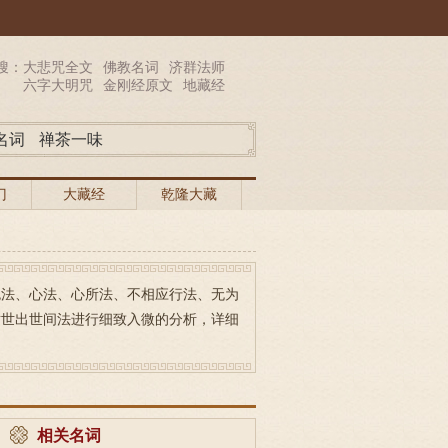
搜：
大悲咒全文
佛教名词
济群法师
六字大明咒
金刚经原文
地藏经
名词
禅茶一味
门
大藏经
乾隆大藏
经
色法、心法、心所法、不相应行法、无为
对世出世间法进行细致入微的分析，详细
相关名词