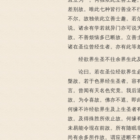
差别故。唯此七种皆行善业不
不尔。故独依此立善士趣。若
说。诸余有学若就异门亦可说
故。不善烦恼多已断故。立善
诸在圣位曾经生者。亦有此等
经欲界生圣不往余界生此及
论曰。若在圣位经欲界生
槃故。若于色界经生圣者。容
言。曾闻有天名色究竟。我后
故。为令喜故。佛亦不遮。即
何缘不许经欲界生及上生圣者
故。及得殊胜所依止故。何缘
未易能令现在前故。所有随眠
尚有余多所作故。谓应进断不