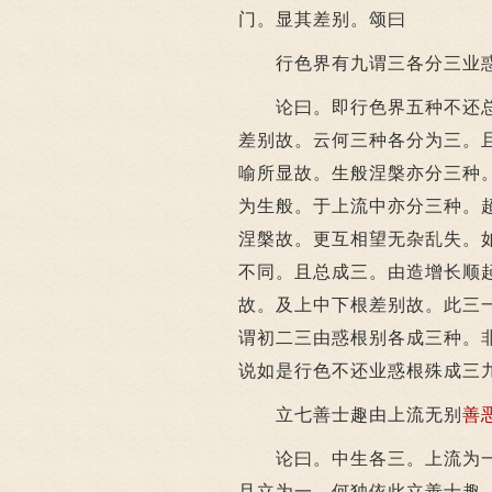
门。显其差别。颂曰
行色界有九谓三各分三业惑
论曰。即行色界五种不还总
差别故。云何三种各分为三。
喻所显故。生般涅槃亦分三种
为生般。于上流中亦分三种。
涅槃故。更互相望无杂乱失。
不同。且总成三。由造增长顺
故。及上中下根差别故。此三
谓初二三由惑根别各成三种。
说如是行色不还业惑根殊成三
立七善士趣由上流无别
善
论曰。中生各三。上流为一
且立为一。何独依此立善士趣