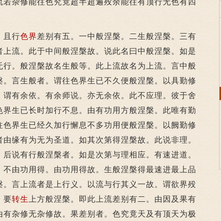
若杂修能往色究竟超半超遍殁余能往有顶行无色有四
。且行
色界
差别有五。一中般涅槃。二生般涅槃。三有
者上流。此于中间般涅槃故。说此名曰中般涅槃。如是
无行。般涅槃故名生般等。此上流故名为上流。言中般
槃。言生般者。谓往色界生已不久便般涅槃。以具勤修
。谓有余依。有余师说。亦无余依。此不应理。彼于舍
色界生已长时加行不息。由有功用方般涅槃。此唯有勤
往色界生已经久加行懈息不多功用便般涅槃。以阙勤修
者由缘有为无为圣道。如其次第得涅槃故。此说非理。
。后说有行般涅槃者。如是次第与理相应。有速进道。
。不由功用得。由功用得故。生般涅槃得最速进最上品
槃。言上流者是上行义。以流与行其义一故。谓欲界殁
。要
转生
上方般涅槃。即此上流差别有二。由因及果有
由有杂修无杂修故。果差别者。色究竟天及有顶天为极