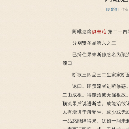
[俱舍论]
作者
阿毗达磨
俱舍论
第二十四
分别贤圣品第六之三
已辩住果未断修惑名为预流
颂曰
断欲三四品三二生家家断至
论曰。即预流者进断修惑。
二由成根。得能治彼无漏根故
预流果后说进断惑。成能治彼
以有增进于所受生。或少或无
一品惑能障得果。犹如一间未