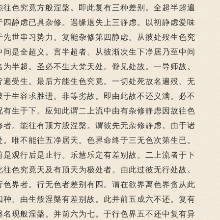
能往色究竟方般涅槃。即此复有三种差别。全超半超遍
于四静虑已具杂修。遇缘退失上三静虑。以初静虑爱味
于先世串习势力。复能杂修第四静虑。从彼处殁生色究
中间是全超义。言半超者。从彼渐次生下净居乃至中间
名为半超。圣必不生大梵天处。僻见处故。一导师故。
皆遍受生。最后方能生色究竟。一切处死故名遍殁。无
彼于生容求胜进。非等劣故。即由此故不还义满。必不
况有生于下。应知此谓二上流中由有杂修静虑因故往色
修者。能往有顶方般涅槃。谓彼先无杂修静虑。由于诸
处。唯不能往五净居天。色界命终于三无色次第生已。
前是观行后是止行。乐慧乐定有差别故。二上流者于下
此往色究竟天及有顶天为极处者。由此过彼无行处故。
行色界者。行无色者差别有四。谓在欲界离色界贪从此
四种。由生般涅槃有差别故。此并前五成六不还。复有
槃名现般涅槃。并前六为七。于行色界五不还中复有异