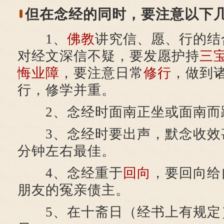
但在念经的同时，要注意以下
1、
佛教
讲究信、愿、行的结
对经文深信不疑，要发愿护持
三
悔
业障
，要注意日常
修行
，做到
行，修学并重。
2、念经时面南正坐或面南而
3、念经时要出声，默念收效甚
分钟左右最佳。
4、念经重于
回向
，要回向给
朋友的冤亲债主。
5、在十斋日（经书上有规定