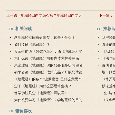
上一篇：
地藏经回向文怎么写？地藏经回向文大
下一篇：
全
相关阅读
推荐
念地藏经期间总做噩梦，这是为什么？
华严经
如何读诵《地藏经》？
真正的
母亲生前诵《阿弥陀经》，诵《地藏经》能
毒是魔
《坛经
利益她吗？
为什么读《地藏经》前要先读觉林菩萨偈
思
《法句
颂？
怎么理解《地藏经》说的只要临终听闻佛名
的讲解
百佛名
就能解脱？
初学者读《地藏经》读第几品？可以只读第
增一阿
九品吗？
《地藏经》的各个“波罗蜜音”是什么意思？
《华严
念了《地藏经》为什么还经常生病？
么意思
妙法莲
修学佛法只念《地藏经》可以吗？
“空”与
为什么要学习《地藏经》？学地藏经的目的
《法华
猜你喜欢