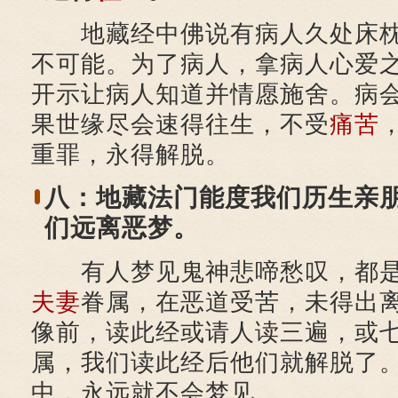
地藏经中佛说有病人久处床枕
不可能。为了病人，拿病人心爱
开示让病人知道并情愿施舍。病
果世缘尽会速得往生，不受
痛苦
重罪，永得解脱。
八：地藏法门能度我们历生亲
们远离恶梦。
有人梦见鬼神悲啼愁叹，都是
夫妻
眷属，在恶道受苦，未得出
像前，读此经或请人读三遍，或
属，我们读此经后他们就解脱了
中，永远就不会梦见。