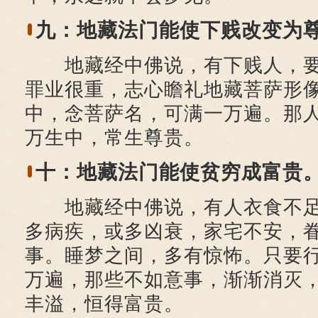
九：地藏法门能使下贱改变为
地藏经中佛说，有下贱人，要
罪业很重，志心瞻礼地藏菩萨形
中，念菩萨名，可满一万遍。那
万生中，常生尊贵。
十：地藏法门能使贫穷成富贵
地藏经中佛说，有人衣食不足
多病疾，或多凶衰，家宅不安，
事。睡梦之间，多有惊怖。只要
万遍，那些不如意事，渐渐消灭
丰溢，恒得富贵。