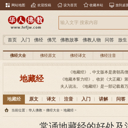
网站地图
欢迎投稿
设为首页
收藏本站
放到桌
首页
入门
佛经
佛咒
佛教故事
佛教人物
问答
放生
佛经大全
佛经原文
佛经译文
佛经注音
《地藏经》，中文版本是唐朝高
地藏经
《地藏本誓力经》。收於《大正藏》第
夫人说法。《地藏经》是一部记载着万
地藏经
原文
译文
注音
入门
讲解
问答
当前位置：
华人佛教
>
佛经大全
>
地藏经
>
常诵地藏经的好处及