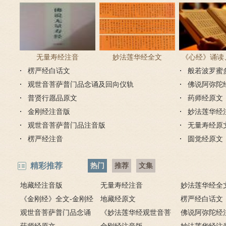
无量寿经注音
妙法莲华经全文
《心经》诵读
楞严经白话文
般若波罗蜜
步骤
观世音菩萨普门品念诵及回向仪轨
佛说阿弥陀
普贤行愿品原文
药师经原文
金刚经注音版
妙法莲华经
观世音菩萨普门品注音版
无量寿经原
楞严经注音
圆觉经原文
精彩推荐
热门
推荐
文集
地藏经注音版
无量寿经注音
妙法莲华经全
《金刚经》全文-金刚经
地藏经原文
楞严经白话文
原文、译文及释意
观世音菩萨普门品念诵
《妙法莲华经观世音菩
佛说阿弥陀经