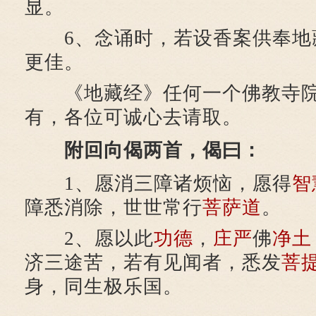
显。
6、念诵时，若设香案供奉地
更佳。
《地藏经》任何一个佛教寺院
有，各位可诚心去请取。
附回向偈两首，偈曰：
1、愿消三障诸烦恼，愿得
智
障悉消除，世世常行
菩萨道
。
2、愿以此
功德
，
庄严
佛
净土
济三途苦，若有见闻者，悉发
菩
身，同生极乐国。