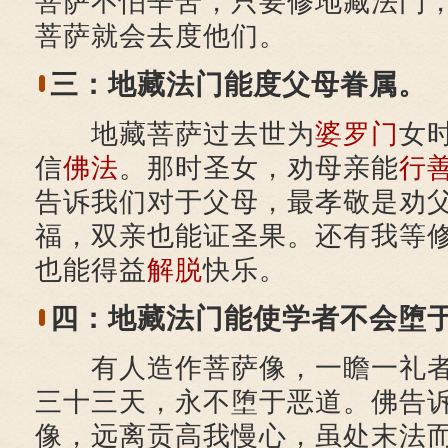
菩萨不怕辛苦，只要修地藏法门
菩萨就会去度他们。
三：地藏法门能度父母眷属。
地藏菩萨过去世为
婆罗门
女
信
佛法
。那时圣女，劝母亲能
行
告诉我们对于父母，最孝敬是劝
福，双亲也能证圣果。还有我等
也能得益
解脱
快乐。
四：地藏法门能使学者不会堕
有人造作菩萨像，一瞻一礼者
三十三天，永不堕于恶道。佛告
像，远离贡高我慢心，虽处末法