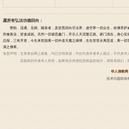
愿所有弘法功德回向：
赞助、流通、见闻、随喜者，及皆悉回向尽法界、虚空界一切众生，依佛菩萨
所修善业，皆速成就。关闭一切诸恶趣门，开示人天涅槃正路。家门清吉，身心安
总报，三有齐资，今生来世脱离一切外道天魔之缠缚，生生世世永离恶道，离一切
满之佛果。
免责声明：
文章来自网上收集，均已注明来源，均仅代表作者本人观点，不代表华
其版权归作者本人所有，如果有任何侵犯您权益的地方，请联系我们，
华人佛教网
技术问题联络