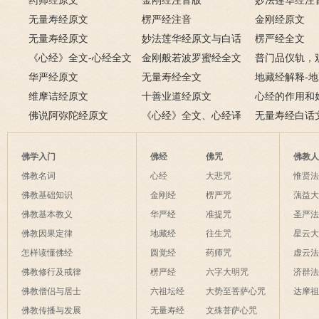
及回向仪轨
药师经原文
萨普门品》全文
金刚经注音版
妙法莲华经注
无量寿经原文
楞严经注音
金刚经原文
无量寿经原文
妙法莲华经原文与白话
楞严经全文
《心经》全文-心经全文
文对照版
金刚般若波罗蜜经全文
普门品仪轨，
注音及译文
华严经原文
无量寿经全文
萨普门品完整
地藏经解释-
维摩诘经原文
十善业道经原文
白话解释
心经的作用和
佛说阿弥陀经原文
《心经》全文、心经译
经有什么作用
无量寿经白话
文解释
佛学入门
佛经
佛咒
佛教
佛教名词
心经
大悲咒
惟贤
佛教基础知识
金刚经
楞严咒
蕅益
佛教基本教义
华严经
准提咒
圣严
佛教因果定律
地藏经
往生咒
星云
怎样读懂佛经
圆觉经
药师咒
虚云
佛教修行及戒律
楞严经
六字大明咒
济群
佛教僧侣与居士
六祖坛经
大势至菩萨心咒
达摩
佛教传播与发展
无量寿经
文殊菩萨心咒