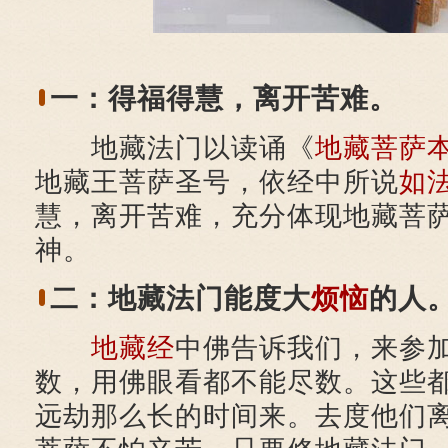
一：得福得慧，离开苦难。
地藏法门以读诵《
地藏菩萨
地藏王菩萨圣号，依经中所说
如
慧，离开苦难，充分体现地藏菩
神。
二：地藏法门能度大
烦恼
的人
地藏经
中佛告诉我们，来参
数，用佛眼看都不能尽数。这些
远劫那么长的时间来。去度他们