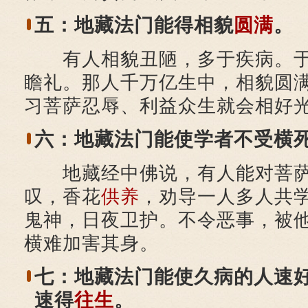
五：地藏法门能得相貌
圆满
。
有人相貌丑陋，多于疾病。于
瞻礼。那人千万亿生中，相貌圆
习菩萨忍辱、利益众生就会相好
六：地藏法门能使学者不受横
地藏经中佛说，有人能对菩萨
叹，香花
供养
，劝导一人多人共
鬼神，日夜卫护。不令恶事，被
横难加害其身。
七：地藏法门能使久病的人速
速得
往生
。