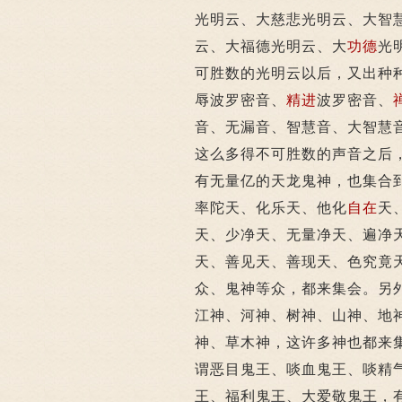
光明云、大慈悲光明云、大智
云、大福德光明云、大
功德
光
可胜数的光明云以后，又出种
辱波罗密音、
精进
波罗密音、
音、无漏音、智慧音、大智慧
这么多得不可胜数的声音之后
有无量亿的天龙鬼神，也集合
率陀天、化乐天、他化
自在
天
天、少净天、无量净天、遍净
天、善见天、善现天、色究竟
众、鬼神等众，都来集会。另
江神、河神、树神、山神、地
神、草木神，这许多神也都来
谓恶目鬼王、啖血鬼王、啖精
王、福利鬼王、大爱敬鬼王，