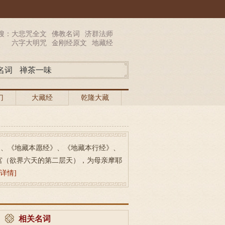
搜：
大悲咒全文
佛教名词
济群法师
六字大明咒
金刚经原文
地藏经
名词
禅茶一味
门
大藏经
乾隆大藏
经
》、《地藏本愿经》、《地藏本行经》、
宫（欲界六天的第二层天），为母亲摩耶
[详情]
相关名词