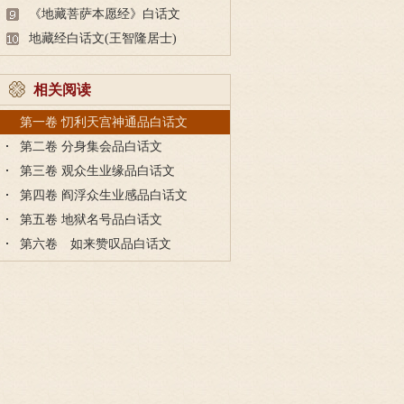
《地藏菩萨本愿经》白话文
地藏经白话文(王智隆居士)
相关阅读
第一卷 忉利天宫神通品白话文
第二卷 分身集会品白话文
第三卷 观众生业缘品白话文
第四卷 阎浮众生业感品白话文
第五卷 地狱名号品白话文
第六卷 如来赞叹品白话文