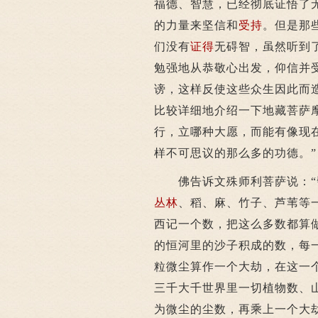
福德、智慧，已经彻底证悟了
的力量来坚信和
受持
。但是那
们没有
证得
无碍智，虽然听到
勉强地从恭敬心出发，仰信并
谤，这样反使这些众生因此而
比较详细地介绍一下地藏菩萨
行，立哪种大愿，而能有像现
样不可思议的那么多的功德。”
佛告诉文殊师利菩萨说：“譬
丛林
、稻、麻、竹子、芦苇等
西记一个数，把这么多数都算
的恒河里的沙子积成的数，每
粒微尘算作一个大劫，在这一
三千大千世界里一切植物数、
为微尘的尘数，再乘上一个大