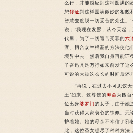
么行，才能感应到这种圆满的
想
修证
到这样圆满微妙的相貌
智慧去度脱一切受苦的众生。
说；‘我现在发愿，从今天起
代里，为了一切遭苦受罪的
六
宜、切合众生根基的方法使他
境界中去，然后我自身再能证
子奋迅具足万行如来前发了这
可说的大劫这么长的时间后还
“再说，在过去不可思议无
王’如来。这尊佛的
寿命
为四百
位出身
婆罗门
的女子，由于她
当时获得大家衷心的钦佩。无
护着她。她的母亲不幸信了邪
此，这位圣女想尽了种种方法