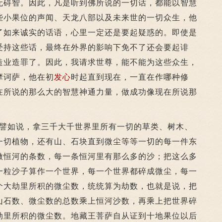
无碍智。因此，凡是听到佛所说的一切话，都能以智慧
些小果位的声闻、天龙八部以及未来世的一切众生，他
了如来诚实的话语，心里一定还是要起疑惑的。即使是
受持这些话，最终在外界的影响下免不了还会要起诽
造业造罪了。因此，我请求世尊，能不能为这些众生，
摩诃萨，他在初
发心
时起直到现在，一直在作哪种修
在所说的那么大的智慧神通力量，做成功像现在所说那
如说，拿三千大千世界里所有一切的草类、树木、
一切植物，还有山、石块直到微尘等等一切的每一件东
做恒河的条数，每一条恒河里有那么多的沙；把这么多
一粒沙子算作一个世界，每一个世界都碎成微尘，每一
个大劫里所积的微尘数，统统算为劫数，也就是说，把
山石数、微尘数的总数乘上恒河沙数，再乘上把世界碎
劫里所积的微尘数。地藏王菩萨自从证到十地果位以后