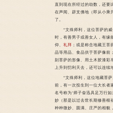
直到现在所经过的劫数，还要
在声闻、辟支佛地（即从小乘
了。
“文殊师利，这位菩萨的威仪
时，有善男子或善女人，有缘
仰、
礼拜
；或是称念地藏王菩
品等用品、食品供于菩萨像前
刻菩萨的形像、用土木胶漆彩
上升到忉利天去，还可以连续
“文殊师利，这位地藏菩萨摩
前，有一次投生到一位大长者
名号称为‘师子奋迅具足万行如
妙（那是以过去世长期修善根
种种微妙、圆满、庄严的相貌