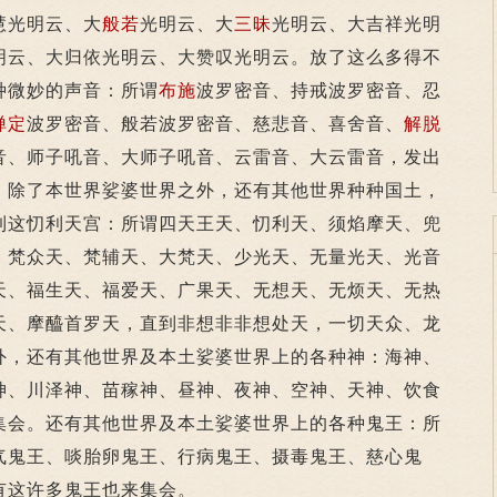
慧光明云、大
般若
光明云、大
三昧
光明云、大吉祥光明
明云、大归依光明云、大赞叹光明云。放了这么多得不
种微妙的声音：所谓
布施
波罗密音、持戒波罗密音、忍
禅定
波罗密音、般若波罗密音、慈悲音、喜舍音、
解脱
音、师子吼音、大师子吼音、云雷音、大云雷音，发出
，除了本世界娑婆世界之外，还有其他世界种种国土，
到这忉利天宫：所谓四天王天、忉利天、须焰摩天、兜
、梵众天、梵辅天、大梵天、少光天、无量光天、光音
天、福生天、福爱天、广果天、无想天、无烦天、无热
天、摩醯首罗天，直到非想非非想处天，一切天众、龙
外，还有其他世界及本土娑婆世界上的各种神：海神、
神、川泽神、苗稼神、昼神、夜神、空神、天神、饮食
集会。还有其他世界及本土娑婆世界上的各种鬼王：所
气鬼王、啖胎卵鬼王、行病鬼王、摄毒鬼王、慈心鬼
有这许多鬼王也来集会。