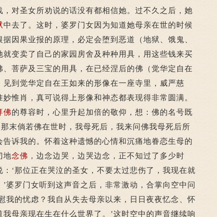
浅，对圣女所劝说的话没有都相信她。过不久之后，她
狱
中去了。这时，婆罗门女因为知道她母亲在世的时候
根据因果业报的原理，必定会堕到恶道（地狱、饿鬼、
她就变卖了自己的家园房舍及种种用具，用这些钱来买
佛、菩萨及三宝的用具，在已经涅后的佛（觉华定自在
。见到觉华定自在王如来的形像在一座寺里，威严慈
惟妙惟肖，真可说得上形像和神态都表现得非常圆满。
拜佛
的尊容时，心里升起加倍的敬仰，想：佛的名号既
，那末倘若佛在世时，我母死后，我来问佛我母死后所
会告诉我的。怀着这种遗憾的心情和沉痛地眷恋生母的
切地
念佛
，边念边哭，边哭边念，正不知过了多少时
说：‘那位正在哭泣的圣女，不要太过悲伤了，我现在就
。’婆罗门女听到这声音之后，非常激动，合掌向空中问
安慰我的忧虑？我自从失去母亲以来，日日夜夜忆念、怀
道我母亲现在生在什么世界了。’这时空中的声音继续响