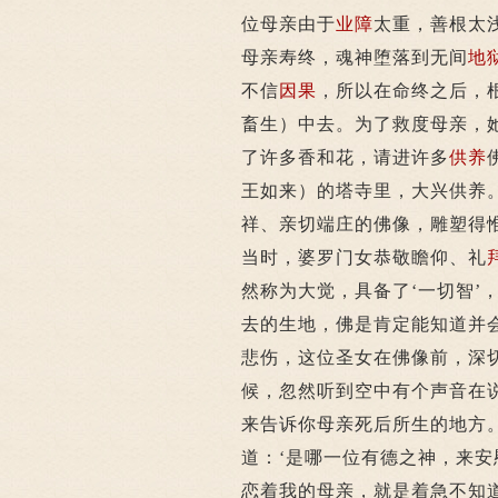
位母亲由于
业障
太重，善根太
母亲寿终，魂神堕落到无间
地
不信
因果
，所以在命终之后，
畜生）中去。为了救度母亲，
了许多香和花，请进许多
供养
王如来）的塔寺里，大兴供养
祥、亲切端庄的佛像，雕塑得
当时，婆罗门女恭敬瞻仰、礼
然称为大觉，具备了‘一切智’
去的生地，佛是肯定能知道并
悲伤，这位圣女在佛像前，深
候，忽然听到空中有个声音在
来告诉你母亲死后所生的地方
道：‘是哪一位有德之神，来
恋着我的母亲，就是着急不知