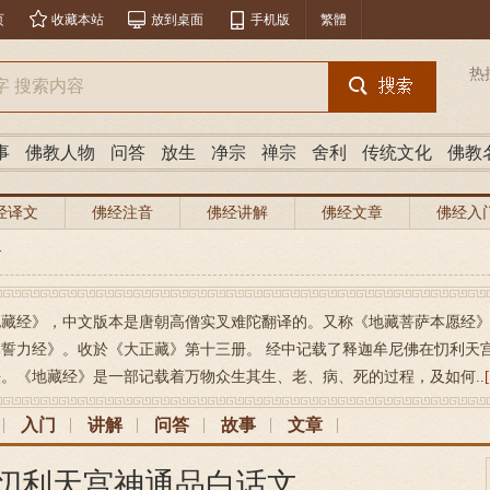
页
收藏本站
放到桌面
手机版
繁體
热
事
佛教人物
问答
放生
净宗
禅宗
舍利
传统文化
佛教
经译文
佛经注音
佛经讲解
佛经文章
佛经入
>
地藏经》，中文版本是唐朝高僧实叉难陀翻译的。又称《地藏菩萨本愿经
本誓力经》。收於《大正藏》第十三册。 经中记载了释迦牟尼佛在忉利天
。《地藏经》是一部记载着万物众生其生、老、病、死的过程，及如何..
入门
讲解
问答
故事
文章
 忉利天宫神通品白话文