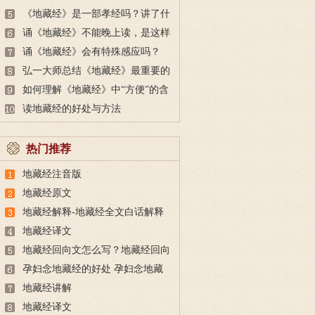
经的目的
《地藏经》是一部孝经吗？讲了什
么孝道？
诵《地藏经》不能晚上读，是这样
吗？
诵《地藏经》会有特殊感应吗？
弘一大师总结《地藏经》最重要的
三点
如何理解《地藏经》中“方便”的含
义？
读地藏经的好处与方法
热门推荐
地藏经注音版
地藏经原文
地藏经解释-地藏经全文白话解释
地藏经译文
地藏经回向文怎么写？地藏经回向
文大全
孕妇念地藏经的好处 孕妇念地藏
经的重要性
地藏经讲解
地藏经译文