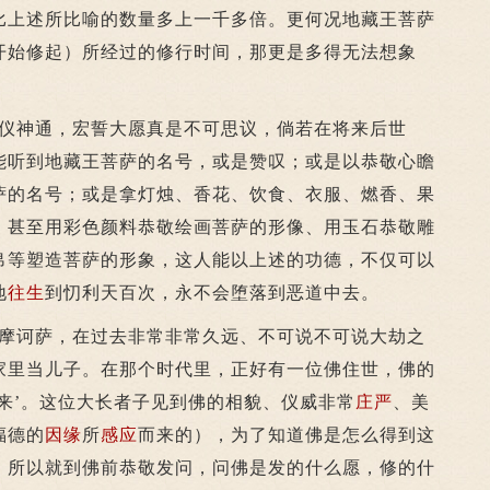
比上述所比喻的数量多上一千多倍。更何况地藏王菩萨
开始修起）所经过的修行时间，那更是多得无法想象
神通，宏誓大愿真是不可思议，倘若在将来后世
能听到地藏王菩萨的名号，或是赞叹；或是以恭敬心瞻
萨的名号；或是拿灯烛、香花、饮食、衣服、燃香、果
；甚至用彩色颜料恭敬绘画菩萨的形像、用玉石恭敬雕
帛等塑造菩萨的形象，这人能以上述的功德，不仅可以
地
往生
到忉利天百次，永不会堕落到恶道中去。
诃萨，在过去非常非常久远、不可说不可说大劫之
家里当儿子。在那个时代里，正好有一位佛住世，佛的
来’。这位大长者子见到佛的相貌、仪威非常
庄严
、美
福德的
因缘
所
感应
而来的），为了知道佛是怎么得到这
，所以就到佛前恭敬发问，问佛是发的什么愿，修的什