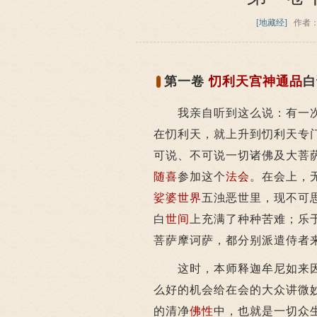
[地藏经]
作者
第一卷
忉利天宫神通品
白
我亲自听到这么说：有一次
在忉利天，就上升到忉利天专
可说、不可说一切诸佛及大菩
随喜
参加这个
法会
。在会上，
娑婆世界
五浊恶世里，现不可
白
世间
上充满了种种苦难；乐
菩萨摩诃萨，都分别派遣侍者
这时，本师释迦牟尼如来因
么好的机会给在会的大众讲微
的清净
佛性
中，也就是一切众