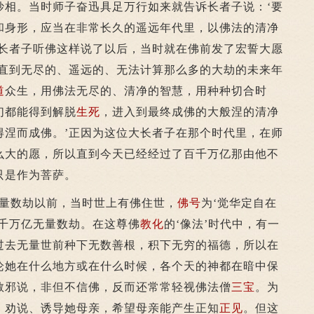
妙相。当时师子奋迅具足万行如来就告诉长者子说：‘要
和身形，应当在非常长久的遥远年代里，以佛法的清净
’长者子听佛这样说了以后，当时就在佛前发了宏誓大愿
，直到无尽的、遥远的、无法计算那么多的大劫的未来年
道
众生，用佛法无尽的、清净的智慧，用种种切合时
们都能得到解脱
生死
，进入到最终成佛的大般涅的清净
得涅而成佛。’正因为这位大长者子在那个时代里，在师
么大的愿，所以直到今天已经经过了百千万亿那由他不
只是作为菩萨。
量数劫以前，当时世上有佛住世，
佛号
为‘觉华定自在
千万亿无量数劫。在这尊佛
教化
的‘像法’时代中，有一
过去无量世前种下无数善根，积下无穷的福德，所以在
论她在什么地方或在什么时候，各个天的神都在暗中保
教邪说，非但不信佛，反而还常常轻视佛法僧
三宝
。为
，劝说、诱导她母亲，希望母亲能产生正知
正见
。但这