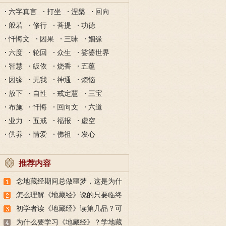
六字真言
打坐
涅槃
回向
般若
修行
菩提
功德
忏悔文
因果
三昧
姻缘
六度
轮回
众生
娑婆世界
智慧
皈依
烧香
五蕴
因缘
无我
神通
烦恼
放下
自性
戒定慧
三宝
布施
忏悔
回向文
六道
业力
五戒
福报
虚空
供养
情爱
佛祖
发心
推荐内容
念地藏经期间总做噩梦，这是为什
么？
怎么理解《地藏经》说的只要临终
听闻佛名就能解脱？
初学者读《地藏经》读第几品？可
以只读第九品吗？
为什么要学习《地藏经》？学地藏