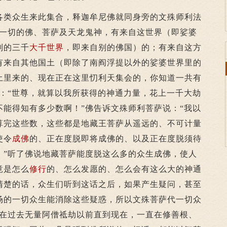
类众生来此集合，释迦牟尼佛就同身旁的文殊师利法
这一切的佛、菩萨及天龙鬼神，有来自这世界（即娑婆
别的三千
大千世界
，即来自别的佛国）的；有来自这方
有来自其他国土（即除了南阎浮提以外的娑婆世界里的
土里来的、现在正在这里忉利天集会的，你知道一共有
说：“世尊，就算以我所获得的神通力量，花上一千大劫
不能得知有多少数啊！”佛告诉文殊师利菩萨说：“我以
算完这些数，这些都是地藏王菩萨从遥远的、不可计量
使令
成佛
的、正在度脱即将成佛的、以及正在度脱须待
。”听了佛说地藏菩萨能度脱这么多的众生成佛，使人
竟是怎么
修行
的、怎么发愿的、怎么会有这么大的神通
清楚的话，众生们听到这话之后，如果产生疑问，甚至
场的一切众生能消除这些疑惑，所以文殊菩萨代一切众
我在过去无量阿僧祗劫以前直到现在，一直在修善根、