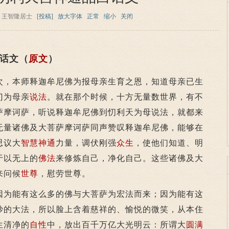
：王智隆居士
[投稿]
放大字体
正常
缩小
关闭
话文（
原文
）
，本师释迦牟尼佛为报母亲生育之恩，知道母亲已生
门为母亲
说法
。就在那个时候，十方无量数世界，有不
萨摩诃萨，听说释迦牟尼佛到忉利天为母说法，就都来
无量诸佛及大菩萨摩诃萨同声赞叹释迦牟尼佛，能够在
思议大
智慧
神通
力量，调伏刚强
众生
，使他们知道、明
于以无上的
佛法
来修炼自己，净化自己。这些诸佛及大
来问候
世尊
，慰劳世尊。
为能有这么多的佛与大菩萨为宏法而来；因为能有这
妙的大法，所以脸上含着慈祥的、愉悦的微笑，从本住
生清净的
自性
中，放出百千万亿大光明云：所谓大
圆满