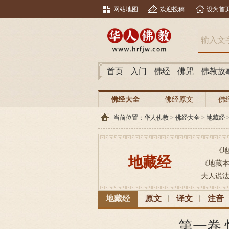
网站地图
欢迎投稿
设为首
首页
入门
佛经
佛咒
佛教故
佛经大全
佛经原文
佛
当前位置：
华人佛教
>
佛经大全
>
地藏经
《
地藏经
《地藏
夫人说法
地藏经
原文
译文
注音
第一卷