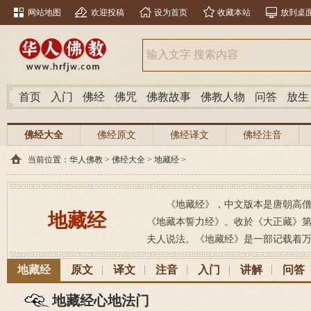
网站地图
欢迎投稿
设为首页
收藏本站
放到桌
首页
入门
佛经
佛咒
佛教故事
佛教人物
问答
放生
佛经大全
佛经原文
佛经译文
佛经注音
当前位置：
华人佛教
>
佛经大全
>
地藏经
>
《地藏经》，中文版本是唐朝高
地藏经
《地藏本誓力经》。收於《大正藏》第
夫人说法。《地藏经》是一部记载着万
地藏经
原文
译文
注音
入门
讲解
问答
地藏经心地法门