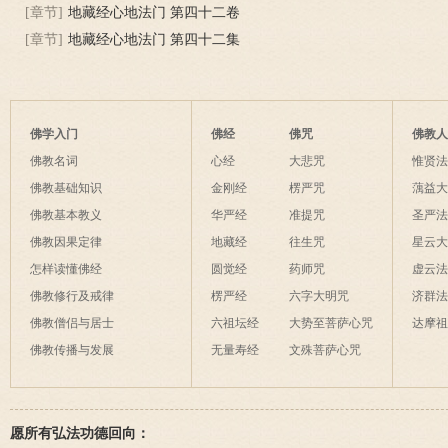
[章节]
地藏经心地法门 第四十二卷
[章节]
地藏经心地法门 第四十二集
佛学入门
佛经
佛咒
佛教
佛教名词
心经
大悲咒
惟贤
佛教基础知识
金刚经
楞严咒
蕅益
佛教基本教义
华严经
准提咒
圣严
佛教因果定律
地藏经
往生咒
星云
怎样读懂佛经
圆觉经
药师咒
虚云
佛教修行及戒律
楞严经
六字大明咒
济群
佛教僧侣与居士
六祖坛经
大势至菩萨心咒
达摩
佛教传播与发展
无量寿经
文殊菩萨心咒
愿所有弘法功德回向：