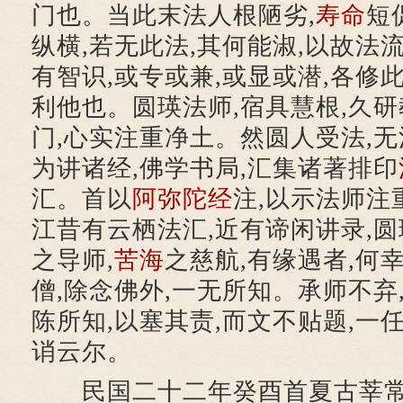
门也。当此末法人根陋劣,
寿命
短
纵横,若无此法,其何能淑,以故法流
有智识,或专或兼,或显或潜,各修
利他也。圆瑛法师,宿具慧根,久研
门,心实注重净土。然圆人受法,无
为讲诸经,佛学书局,汇集诸著排印
汇。首以
阿弥陀经
注,以示法师注
江昔有云栖法汇,近有谛闲讲录,圆
之导师,
苦海
之慈航,有缘遇者,何
僧,除念佛外,一无所知。承师不弃
陈所知,以塞其责,而文不贴题,一
诮云尔。
民国二十二年癸酉首夏古莘常