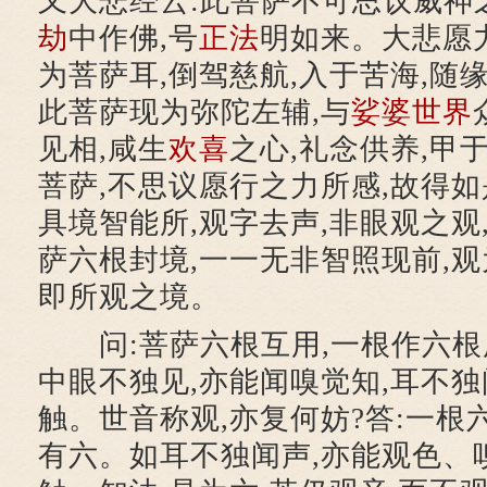
又大悲经云:此菩萨不可思议威神
劫
中作佛,号
正法
明如来。大悲愿力
为菩萨耳,倒驾慈航,入于苦海,随
此菩萨现为弥陀左辅,与
娑婆世界
见相,咸生
欢喜
之心,礼念供养,甲
菩萨,不思议愿行之力所感,故得如
具境智能所,观字去声,非眼观之观
萨六根封境,一一无非智照现前,观
即所观之境。
问:菩萨六根互用,一根作六根用
中眼不独见,亦能闻嗅觉知,耳不独
触。世音称观,亦复何妨?答:一根
有六。如耳不独闻声,亦能观色、