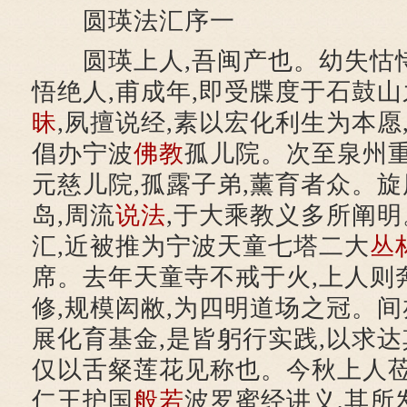
圆瑛法汇序一
圆瑛上人,吾闽产也。幼失怙恃
悟绝人,甫成年,即受牒度于石鼓
昧
,夙擅说经,素以宏化利生为本愿
倡办宁波
佛教
孤儿院。次至泉州重
元慈儿院,孤露子弟,薰育者众。
岛,周流
说法
,于大乘教义多所阐
汇,近被推为宁波天童七塔二大
丛
席。去年天童寺不戒于火,上人则
修,规模闳敝,为四明道场之冠。间
展化育基金,是皆躬行实践,以求达
仅以舌粲莲花见称也。今秋上人莅
仁王护国
般若
波罗蜜经讲义,其所