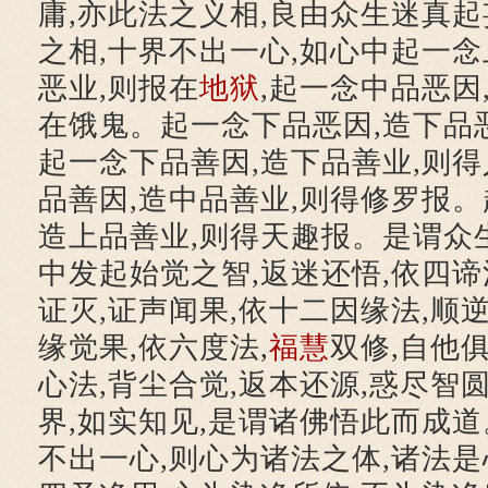
庸,亦此法之义相,良由众生迷真起
之相,十界不出一心,如心中起一念
恶业,则报在
地狱
,起一念中品恶因
在饿鬼。起一念下品恶因,造下品
起一念下品善因,造下品善业,则
品善因,造中品善业,则得修罗报。
造上品善业,则得天趣报。是谓众
中发起始觉之智,返迷还悟,依四谛
证灭,证声闻果,依十二因缘法,顺逆
缘觉果,依六度法,
福慧
双修,自他俱
心法,背尘合觉,返本还源,惑尽智圆
界,如实知见,是谓诸佛悟此而成道
不出一心,则心为诸法之体,诸法是