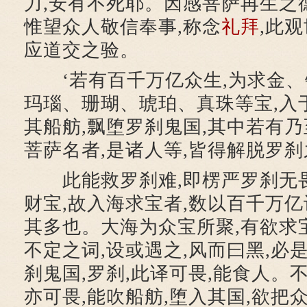
力,安有不死耶。因感菩萨再生之德
惟望众人敬信奉事,称念
礼拜
,此
应道交之验。
‘若有百千万亿众生,为求金、
玛瑙、珊瑚、琥珀、真珠等宝,入
其船舫,飘堕罗刹鬼国,其中若有乃
菩萨名者,是诸人等,皆得解脱罗
此能救罗刹难,即楞严罗刹无畏
财宝,故入海求宝者,数以百千万亿
其多也。大海为众宝所聚,有欲求
不定之词,设或遇之,风而曰黑,必
刹鬼国,罗刹,此译可畏,能食人。
亦可畏,能吹船舫,堕入其国,欲把