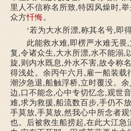
里人不信称名所致,特因风燥时,举
众方
忏悔
。
‘若为大水所漂,称其名号,即
此能救水难,即楞严水难无畏,
复,令诸众生,大水所漂,水不能溺,
旋,则内水既息,外水不害,故令称名
得浅处。余丙午六月,雇一船装载行
潮汐急退,船触浮桥,立时覆没。余
边,口不能念,心中专切忆念,观世
难,求为救援,船流数百步,手仍不放
手莫放,手莫放,然我心中所念者观
也。后被救生船捞起,在此大江急