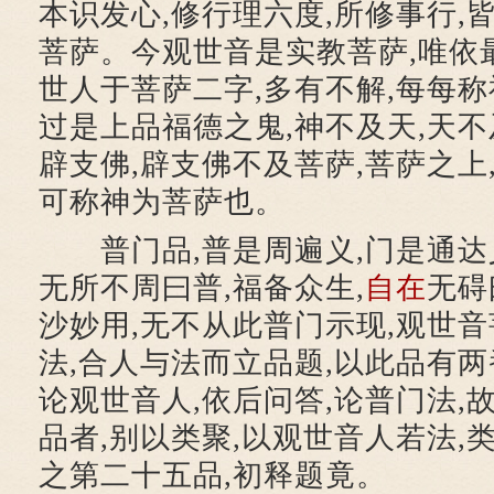
本识发心,修行理六度,所修事行,
菩萨。今观世音是实教菩萨,唯依最
世人于菩萨二字,多有不解,每每称
过是上品福德之鬼,神不及天,天不
辟支佛,辟支佛不及菩萨,菩萨之上
可称神为菩萨也。
普门品,普是周遍义,门是通达义
无所不周曰普,福备众生,
自在
无碍
沙妙用,无不从此普门示现,观世音
法,合人与法而立品题,以此品有两
论观世音人,依后问答,论普门法,
品者,别以类聚,以观世音人若法,
之第二十五品,初释题竟。