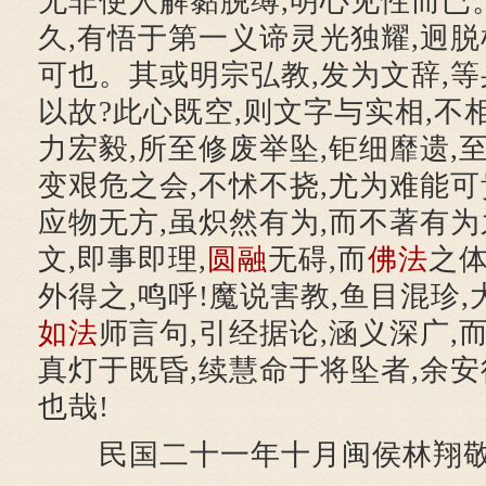
无非使人解黏脱缚,明心见性而已
久,有悟于第一义谛灵光独耀,迥脱
可也。其或明宗弘教,发为文辞,等
以故?此心既空,则文字与实相,不
力宏毅,所至修废举坠,钜细靡遗,
变艰危之会,不怵不挠,尤为难能可
应物无方,虽炽然有为,而不著有为
文,即事即理,
圆融
无碍,而
佛法
之体
外得之,鸣呼!魔说害教,鱼目混珍,
如法
师言句,引经据论,涵义深广,
真灯于既昏,续慧命于将坠者,余
也哉!
民国二十一年十月闽侯林翔