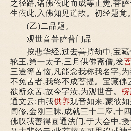
之径路,诸佛依此而成等正觉,菩萨
生依此,入佛知见道故。初经题竟
(乙)二品题。
观世音菩萨普门品
按悲华经,过去善持劫中,宝藏
轮王,第一太子,三月供佛斋僧,发
三途等苦恼,凡能念我称我名字,为
不免苦者,我终不成菩提。宝藏佛云
欲断众苦,故今字汝,为观世音。
楞
通文云:由我
供养
观音如来,蒙彼如
闻修,金刚三昧,成就三十二应,十
佛叹我善得圆通法门,于大会中,授