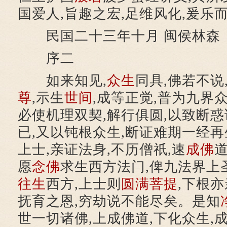
国爱人,旨趣之宏,足维风化,爰乐
民国二十三年十月 闽侯林森
序二
如来知见,
众生
同具,佛若不说
尊
,示生
世间
,成等正觉,普为九界众
必使机理双契,解行俱圆,以致断惑
已,又以钝根众生,断证难期一经再
上士,亲证法身,不历僧祇,速
成佛
愿
念佛
求生西方法门,俾九法界上圣
往生
西方,上士则
圆满
菩提
,下根
抚育之恩,穷劫说不能尽矣。是知
世一切诸佛,上成佛道,下化众生,