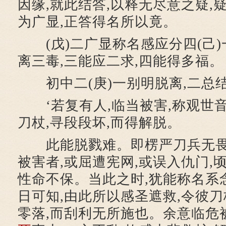
因缘,就此结答,以释无尽意之疑,
为广显,正答得名所以竟。
(戊)二广显称名感应分四(己)
离三毒,三能应二求,四能得多福。
初中二(庚)一别明脱离,二总结
‘若复有人,临当被害,称观世音
刀杖,寻段段坏,而得解脱。
此能脱戮难。即楞严刀兵无畏
被害者,或屈遭宪网,或误入仇门,
性命不保。当此之时,犹能称名系
日可知,由此所以感圣遮救,令彼刀
零落,而刮利无所施也。余意临危被