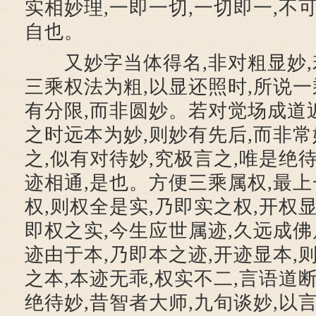
实相妙理,一即一切,一切即一,不
自也。
又妙字当体得名,非对粗显妙,
三乘权法为粗,以显还照时,所说一
有分限,而非圆妙。若对觉场成道
之时远本为妙,则妙有先后,而非
之,似有对待妙,究极言之,唯是绝待
迹相通,是也。方便三乘属权,最上
权,则权全是实,乃即实之权,开权显
即权之实,今生应世属迹,久远成佛
迹由于本,乃即本之迹,开迹显本,
之本,本迹无乖,权实不二,言语道断
绝待妙,昔智者大师,九旬谈妙,以