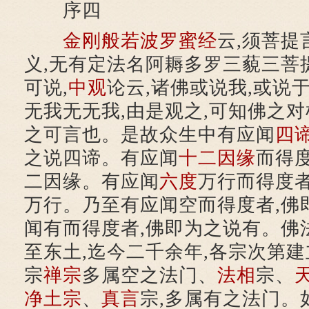
序四
金刚般若波罗蜜经
云,须菩提
义,无有定法名阿耨多罗三藐三菩
可说,
中观
论云,诸佛或说我,或说
无我无无我,由是观之,可知佛之对
之可言也。是故众生中有应闻
四
之说四谛。有应闻
十二因缘
而得
二因缘。有应闻
六度
万行而得度者
万行。乃至有应闻空而得度者,佛
闻有而得度者,佛即为之说有。佛
至东土,迄今二千余年,各宗次第建
宗
禅宗
多属空之法门、
法相
宗、
净土宗
、
真言
宗,多属有之法门。