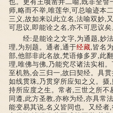
也。更有王顷凿井二喻,既非全譬
师,略而不举,唯莲华,可总喻迹本
三义,故如来以此立名,法喻双妙,
可思议,即能诠之名,亦不可思议矣
经:是能诠之文字,为通题,妙法
理,为别题。通者,通于
经藏
,皆名
部,他部非此名故,梵语修多罗,此
理,唯佛与佛,乃能究尽诸法实相。
至机熟,会三归一,故曰契经。具贯
如线贯珠,乃贯穿所应知之义。摄,
持所应度之生。常者,三世之所不
同遵,此方圣教,亦称为经,亦具常法
能变易其说,名义皆同也。又经者