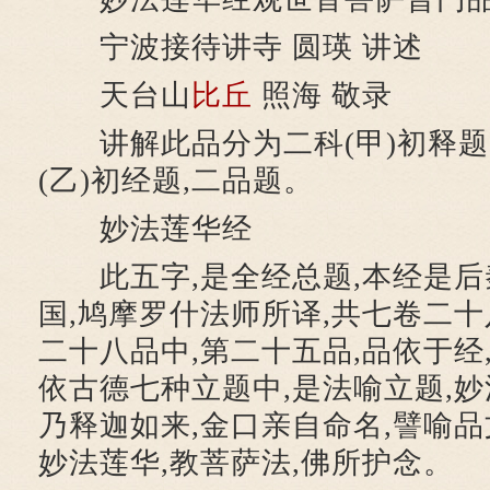
宁波接待讲寺 圆瑛 讲述
天台山
比丘
照海 敬录
讲解此品分为二科(甲)初释题,
(乙)初经题,二品题。
妙法莲华经
此五字,是全经总题,本经是后
国,鸠摩罗什法师所译,共七卷二十
二十八品中,第二十五品,品依于经
依古德七种立题中,是法喻立题,妙
乃释迦如来,金口亲自命名,譬喻品
妙法莲华,教菩萨法,佛所护念。