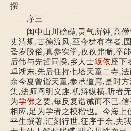
撰
序三
闽中山川磅礴,灵气所钟,高僧辈
丈清规,古德流风,至今犹有存者,圆
蚤岁脱俗,真参实学,孜孜弗懈,卒
后伟与先哲同揆,乡人士
皈依
座下
卓淅东,先后住持七塔天童二寺,法
余今夏曾诣天童,参承道席,是时方
集,法师阐明义趣,机辩纵横,听者
为
学佛
之要,每反复诰诫而不已,信
相应,足为学者之模楷也。今海上
平生撰著,汇刻行世,征序于余,夫我