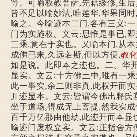
等。可喻权教菩萨,先藉缘修,生后
皆不足以喻妙法,唯莲华,华果同时
喻之。今喻迹本二门,各有三义:一
门为实施权。文云:思惟是事已,即
三乘,意在于实也。又喻本门,从本
成佛已来,久远若斯,但以方便,
教
如是说。此即本之迹也。二、华开
显实。文云:十方佛土中,唯有一乘
此一事实,余二则非真,此权开而实
开迹显本。文云:皆谓今佛出释氏宫
坐于道场,得成无上菩提,然我实成
百千万亿那由他劫,此迹开而本显
喻迹门废权立实。文云:正指舍方便