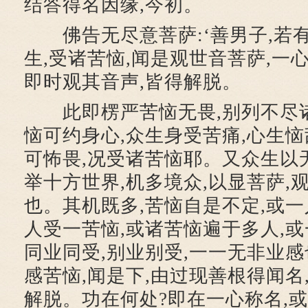
结答得名因缘,今初。
佛告无尽意菩萨:‘善男子,若
生,受诸苦恼,闻是观世音菩萨,一心
即时观其音声,皆得解脱。
此即楞严苦恼无畏,别列不尽诸
恼可约身心,众生身受苦痛,心生恼
可怖畏,况受诸苦恼耶。又众生以
举十方世界,机多境众,以显菩萨,
也。其机既多,苦恼自是不定,或一
人受一苦恼,或诸苦恼遍于多人,
同业同受,别业别受,一一无非业
感苦恼,闻是下,由过现善根得闻名
解脱。功在何处?即在一心称名,