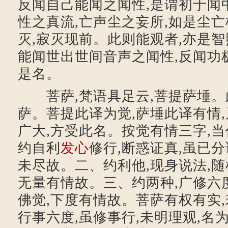
反闻自己能闻之闻性,是谓初于闻中
性之真流,亡声尘之妄所,如是尘亡
灭,寂灭现前。此则能观者,亦是智
能闻世出世间音声之闻性,反闻功极
是名。
菩萨,梵语具足云,菩提萨埵。
萨。菩提此译为觉,萨埵此译有情,
广大,方受此名。按觉有情三字,
约自利
发心
修行,断惑证真,虽已
未尽故。二、约利他,现身说法,随
无量有情故。三、约两种,广修六度
佛觉,下度有情故。菩萨有权有实,
行事六度,虽修事行,未明理观,名