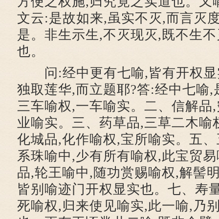
方便之权施,归究竟之实道也。又
文云:是故如来,虽实不灭,而言灭度
是。非生示生,不灭现灭,既不生不
也。
问:经中更有七喻,皆有开权显实
独取莲华,而立题耶?答:经中七喻,
三车喻权,一车喻实。二、信解品,
业喻实。三、药草品,三草二木喻
化城品,化作喻权,宝所喻实。五、
系珠喻中,少有所有喻权,此宝贸
品,轮王喻中,随功赏赐喻权,解髻
皆别喻迹门开权显实也。七、寿量
死喻权,归来使见喻实,此一喻,乃