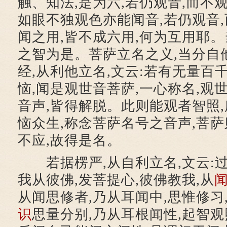
触、知法,是为六,若仍观音,而不观
如眼不独观色亦能闻音,若仍观音,
闻之用,皆不成六用,何为互用耶。
之智为是。菩萨立名之义,当分自
经,从利他立名,文云:若有无量百
恼,闻是观世音菩萨,一心称名,观
音声,皆得解脱。此则能观者智照,
恼众生,称念菩萨名号之音声,菩萨
不应,故得是名。
若据楞严,从自利立名,文云:过
我从彼佛,发菩提心,彼佛教我,从
从闻思修者,乃从耳闻中,思惟修习
识
思量分别,乃从耳根闻性,起智观