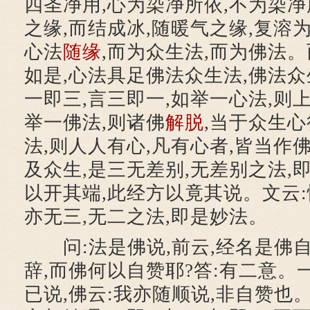
四圣净用,心为染净所依,不为染净
之缘,而结成冰,随暖气之缘,复溶为
心法
随缘
,而为众生法,而为佛法。
如是,心法具足佛法众生法,佛法众
一即三,言三即一,如举一心法,则上
举一佛法,则诸佛
解脱
,当于众生心
法,则人人有心,凡有心者,皆当作
及众生,是三无差别,无差别之法,
以开其端,此经方以竟其说。文云:
亦无三,无二之法,即是妙法。
问:法是佛说,前云,经名是佛自
辞,而佛何以自赞耶?答:有二意。
已说,佛云:我亦随顺说,非自赞也