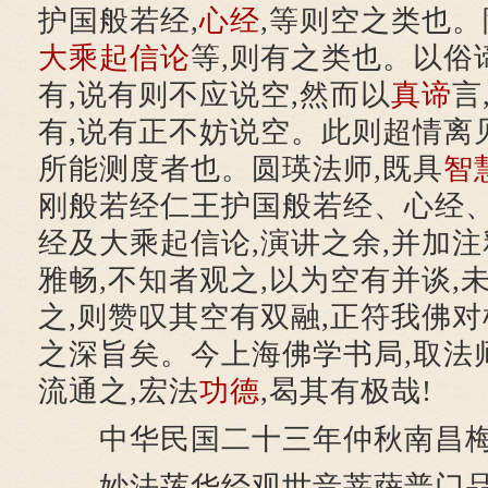
护国般若经,
心经
,等则空之类也。
大乘起信论
等,则有之类也。以俗
有,说有则不应说空,然而以
真谛
言
有,说有正不妨说空。此则超情离
所能测度者也。圆瑛法师,既具
智
刚般若经仁王护国般若经、心经
经及大乘起信论,演讲之余,并加注
雅畅,不知者观之,以为空有并谈,
之,则赞叹其空有双融,正符我佛对
之深旨矣。今上海佛学书局,取法
流通之,宏法
功德
,曷其有极哉!
中华民国二十三年仲秋南昌梅
妙法莲华经观世音菩萨普门品