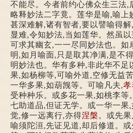
不能尽。今者前约心佛众生三法,
略释妙法二字竟。莲华是喻,喻上妙
甚深难解,诸有智者,要以譬喻得解
显难,令知妙法,当如莲华。然虽以
可求其幽玄,一一尽同妙法也。如
明,如月喻面,只是取其净满,是不
明妙法也。华有多种,非此华不足
果,如杨柳等,可喻外道,空修无益
一华多果,如葫觊等。可喻凡夫,
孝
受种种乐。或多花一果,如桃李等
七助道品,但证无学。或一华一果
觉,修一远离行,亦得
涅槃
。或先果
喻须陀洹,先证见道,却后修道。或