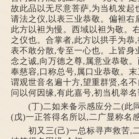
故此品以无尽意菩萨,为当机发起
请法之仪,以表三业恭敬。偏袒右肩
此方以袒为慢。西域以袒为敬。右
之仪也。合掌者,此方以拱手为恭,
表不敢分散,专至一心也。上皆身
念之诚,向万德之尊,属意业恭敬。
奉慈容,口称总号,属口业恭敬。末
谓观世音名遍十方,望重群贤,名不
问以何因缘,有此嘉号,初当机举
(丁)二如来备示感应分二(此同
(戊)一正答得名所以,二广显称名
初又三(己)一总标寻声救苦,二