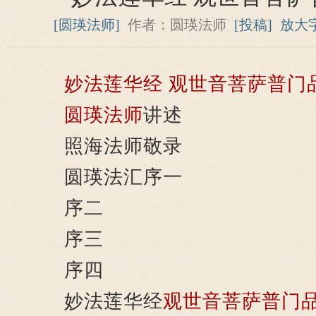
[圆瑛法师]
作者：圆瑛法师
[投稿]
放大
妙法莲华经
观世音菩萨普门
圆瑛法师
讲述
照海法师敬录
圆瑛法汇序一
序二
序三
序四
妙法莲华经
观世音菩萨
普门