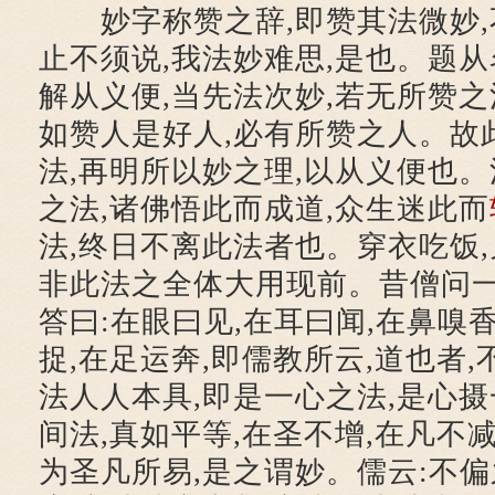
妙字称赞之辞,即赞其法微妙,不
止不须说,我法妙难思,是也。题从
解从义便,当先法次妙,若无所赞之
如赞人是好人,必有所赞之人。故
法,再明所以妙之理,以从义便也
之法,诸佛悟此而成道,众生迷此而
法,终日不离此法者也。穿衣吃饭,
非此法之全体大用现前。昔僧问一
答曰:在眼曰见,在耳曰闻,在鼻嗅香
捉,在足运奔,即儒教所云,道也者
法人人本具,即是一心之法,是心摄
间法,真如平等,在圣不增,在凡不减
为圣凡所易,是之谓妙。儒云:不偏