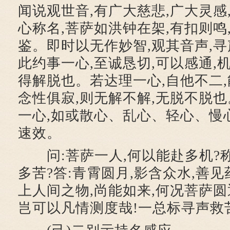
闻说观世音,有广大慈悲,广大灵感
心称名,菩萨如洪钟在架,有扣则鸣
鉴。即时以无作妙智,观其音声,寻
此约事一心,至诚恳切,可以感通,
得解脱也。若达理一心,自他不二,
念性俱寂,则无解不解,无脱不脱也
一心,如或散心、乱心、轻心、慢心
速效。
问:菩萨一人,何以能赴多机?称
多苦?答:青霄圆月,影含众水,善见
上人间之物,尚能如来,何况菩萨圆
岂可以凡情测度哉!一总标寻声救