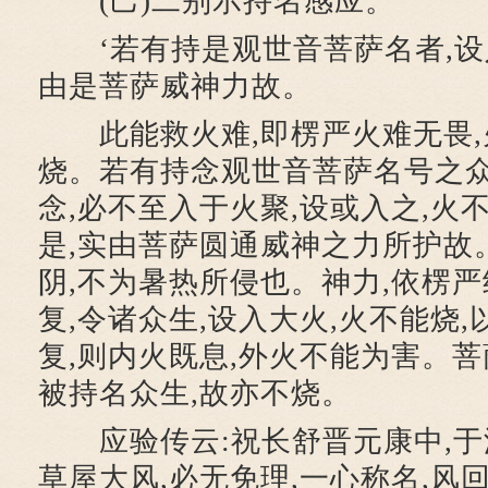
(己)二别示持名感应。
‘若有持是观世音菩萨名者,设入
由是菩萨威神力故。
此能救火难,即楞严火难无畏,
烧。若有持念观世音菩萨名号之众
念,必不至入于火聚,设或入之,火
是,实由菩萨圆通威神之力所护故
阴,不为暑热所侵也。神力,依楞严
复,令诸众生,设入大火,火不能烧,
复,则内火既息,外火不能为害。菩
被持名众生,故亦不烧。
应验传云:祝长舒晋元康中,于
草屋大风,必无免理,一心称名,风