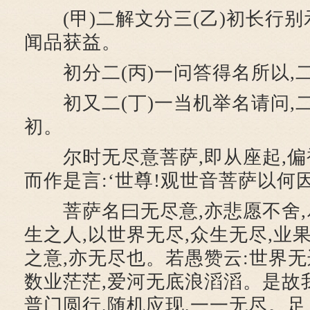
(甲)二解文分三(乙)初长行别示
闻品获益。
初分二(丙)一问答得名所以,
初又二(丁)一当机举名请问,
初。
尔时无尽意菩萨,即从座起,偏袒
而作是言:‘世尊!观世音菩萨以何
菩萨名曰无尽意,亦悲愿不舍,
生之人,以世界无尽,众生无尽,业
之意,亦无尽也。若愚赞云:世界无
数业茫茫,爱河无底浪滔滔。是故
普门圆行,随机应现,一一无尽。