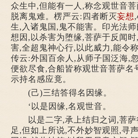
众生中,但能有一人,称念观世音菩
脱离鬼难。楞严云:四者断灭
妄想
生,入诸鬼国,鬼不能害。印光法师
想因,以杀害为堕缘,菩萨于反闻时
害,全超鬼神心行,以此威力,能令
传云:外国百余人,从师子国泛海,忽
便欲尽食,合船皆称观世音菩萨名
示持名感应竟。
(己)三结答得名因缘。
‘以是因缘,名观世音。
以是二字,承上结归之词,菩萨
足,但如上所说,不外妙智观照,寻