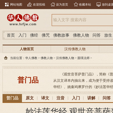
网站地图
欢迎投稿
设为首页
收藏本站
放到桌
首页
入门
佛经
佛咒
佛教故事
佛教人物
问答
放生
人物首页
汉传佛教人物
当前位置：
华人佛教
>
佛教人物
>
汉传佛教人物
>
圆瑛法师
>
《观世音菩萨普门品》，简称《
普门品
从汉文译本内抽出来，成为便于受持
华经》、姚秦鸠摩罗什的《妙法莲华经》
普门品
原文
译文
注音
入门
讲解
问答
妙法莲华经 观世音菩萨