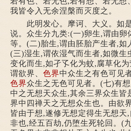
若有色、若无色,若有想、若无想
我皆令入无余涅槃而灭度之。
此明发心。摩诃、大义。如是
说。众生分九类:(一)卵生,谓由
等。(二)胎生,谓由胚胎产生者,
(三)湿生,谓依湿气而生者,如微生
变化而生,如孑孓化为蚊,腐草化为
谓欲界、
色界
中众生之有色可见者
色界
众生之无色可见者。(七)有想
中之无想天众生,其余三界众生皆是
界中四禅天之无想众生也。由欲界
皆由于想,遂修无想定得生无想天
非也,经五百劫,仍堕生死轮回。(