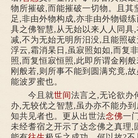
物所摧破,而能摧破一切物。且其
足,非由外物构成,亦非由外物锻
具之佛智慧,从无始以来人人同具,
减,不为无始无明所汨没,且能照破
浮云,霜消杲日,虽寂照如如,而复
照,而复恒寂恒照,此即所谓金刚
刚般若,则所事不能到圆满究竟,故
能波罗蜜也。
今且就
世间
法言之,无论欲办
办,无较优之智慧,虽办亦不能办到
知共见者也。更从出世法
念佛
一门
未经耆宿之开示了达念佛之真理,
能有
往生
极乐之成功。何以故?不