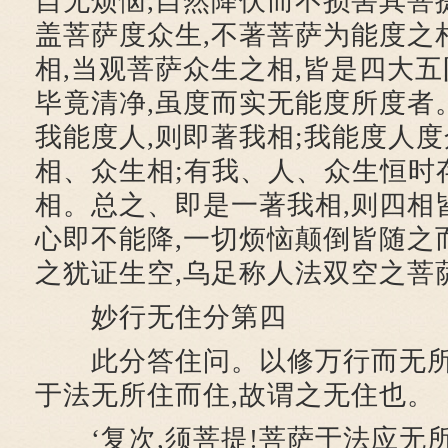
自无烦恼,自然降伏而不损害其菩
盖菩萨度众生,不著菩萨为能度之
相,当观菩萨众生之相,皆是四大五
毕竟清净,虽度而实无能度所度者
我能度人,则即著我相;我能度人度
相、众生相;有我、人、众生恒时
相。总之、即是一著我相,则四相
心即不能降,一切烦恼颠倒皆随之
之犹证生空,乌足称人法双空之菩
妙行无住分第四
此分答住问。以修万行而无所
于法无所住而住,故谓之无住也。
‘复次,须菩提!菩萨于法应无所