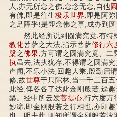
人,亦无所念之佛,念念无念,自他
有佛,即是往生
极乐世界
,即是阿
之足障乎!是即念佛之事,成办到
然此经所说到圆满究竟,有特
教化
菩萨之大法,指示菩萨
修行
六
槃
之
佛果
,方可谓之圆满究竟。二
执
虽去,法执犹存,不得谓之圆满
声闻,不乐小法,回趣大乘,殷勤启
修,故
世尊
于只陀林,当一千二百五
此经,俾各各了达此金刚般若,迳
槃。经中所云发
菩提心
,行六度万
妙谛,即金刚般若之行相也,亦即
也。明夫此,则知所谓金刚般若波