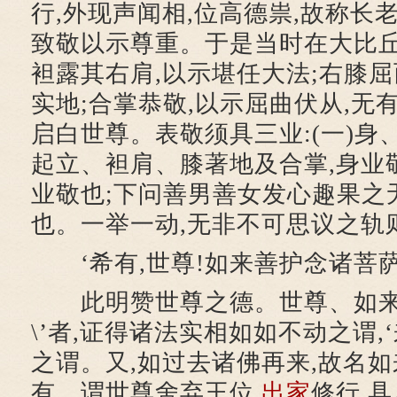
行,外现声闻相,位高德祟,故称长
致敬以示尊重。于是当时在大比丘
袒露其右肩,以示堪任大法;右膝屈
实地;合掌恭敬,以示屈曲伏从,无
启白世尊。表敬须具三业:(一)身、
起立、袒肩、膝著地及合掌,身业敬
业敬也;下问善男善女发心趣果之
也。一举一动,无非不可思议之轨
‘希有,世尊!如来善护念诸菩萨
此明赞世尊之德。世尊、如来,
\’者,证得诸法实相如如不动之谓,‘
之谓。又,如过去诸佛再来,故名如
有。谓世尊舍弃王位,
出家
修行,具