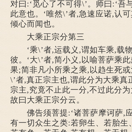
对曰:‘觅心了不可得\’。师曰:‘吾
此意也。‘唯然\’者,急速应诺,认
倾心而闻也。
大乘正宗分第三
‘乘\’者,运载义,谓如车乘,载
彼。‘大\’者,简小义,以喻菩萨乘
果;简非凡小所乘之乘,以趋生死或
\’者,真正宗主也,谓此分为大乘
宗主,究竟不止此一分,不过此分为
故曰大乘正宗分云。
佛告须菩提:‘诸菩萨摩诃萨,应
有一切众生之类:若卵生、若胎生