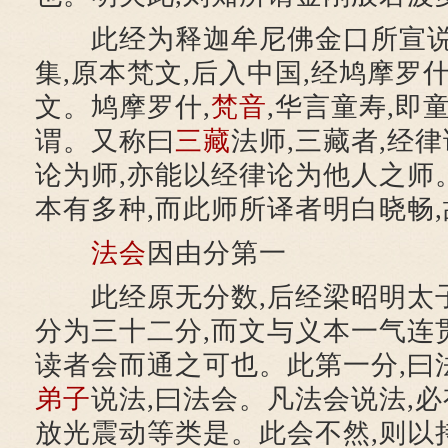
此经为释迦牟尼佛金口所宣说
集,原本梵文,后入中国,经鸠摩罗
文。鸠摩罗什,
梵音
,华言童寿,即
谓。又称曰
三藏
法师,三藏者,经
论为师,亦能以经律论为他人之师
本有多种,而此师所译者明白晓畅
法会
因由分第一
此经原无分数,后经梁昭明太子
分为三十二分,而文与义本一气连贯
读者会而通之可也。此第一分,曰
弟子
说法,曰法会。凡法会说法,必
放光震动等类是。此会不然,则以