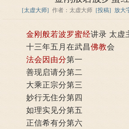
[太虚大师]
作者：太虚大师
[投稿]
放大
金刚般若波罗蜜经
讲录 太虚
十三年五月在武昌
佛教
会
法会因由分
第一
善现启请分第二
大乘正宗分第三
妙行无住分第四
如理实见分第五
正信希有分第六