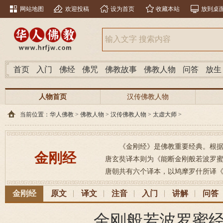
网站地图
欢迎投稿
设为首页
收藏本站
放到桌
首页
入门
佛经
佛咒
佛教故事
佛教人物
问答
放生
人物首页
汉传佛教人物
当前位置：
华人佛教
>
佛教人物
>
汉传佛教人物
>
太虚大师
>
《金刚经》是佛教重要经典。根据
金刚经
唐玄奘译本则为《能断金刚般若波罗蜜经》， 梵文
唐朝共有六个译本，以鸠摩罗什所译《
金刚经
原文
译文
注音
入门
讲解
问答
金刚般若波罗蜜