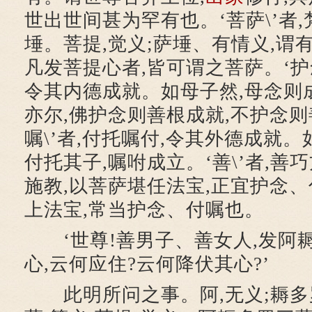
世出世间甚为罕有也。‘菩萨\’者,
埵。菩提,觉义;萨埵、有情义,谓
凡发菩提心者,皆可谓之菩萨。‘护念
令其内德成就。如母子然,母念则成
亦尔,佛护念则善根成就,不护念则
嘱\’者,付托嘱付,令其外德成就。
付托其子,嘱咐成立。‘善\’者,善
施教,以菩萨堪任法宝,正宜护念、
上法宝,常当护念、付嘱也。
‘世尊!善男子、善女人,发阿
心,云何应住?云何降伏其心?’
此明所问之事。阿,无义;耨多罗,