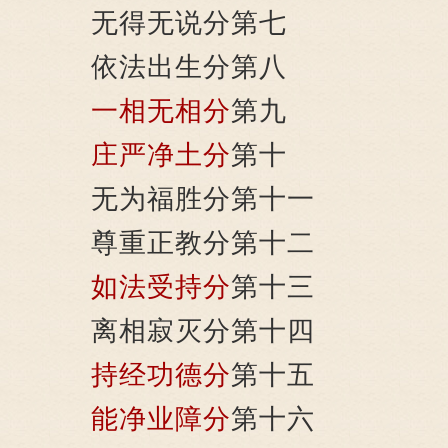
无得无说分第七
依法出生分第八
一相无相分
第九
庄严净土分
第十
无为福胜分第十一
尊重正教分第十二
如法受持分
第十三
离相寂灭分第十四
持经功德分
第十五
能净业障分
第十六