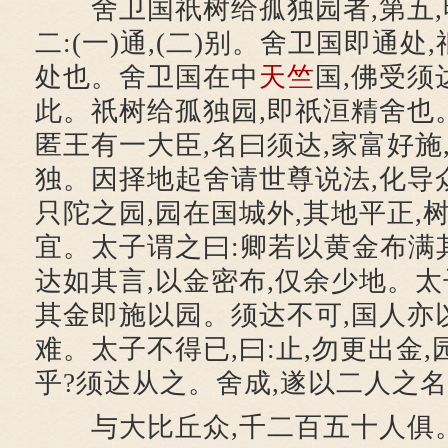
舍卫国祇树给孤独园者,第五,
二:(一)通,(二)别。舍卫国即通
处也。舍卫国在中
天竺
国,佛受须
此。祇树给孤独园,即祇洹精舍也
匿王有一大臣,名曰须达,家富好施
独。因择地起舍请世尊说法,化导
只陀之园,园在国城外,其地平正,
宜。太子谓之曰:卿若以黄金布满
达如其言,以金密布,仅余少地。太
其金即施以园。须达不可,国人亦
难。太子不得已,曰:止,勿更出金,
乎?须达从之。舍成,遂以二人之
与大比丘众,千二百五十人俱