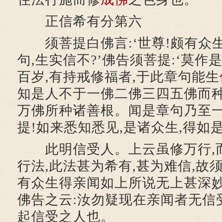
正信希有分第六
须菩提白佛言:‘世尊!颇有众
句,生实信不?’佛告须菩提:‘莫作
百岁,有持戒修福者,于此章句能生
知是人不于一佛二佛三四五佛而种
万佛所种诸善根。闻是章句乃至一
提!如来悉知悉见,是诸众生,得如
此明信受人。上云虽修万行,
行法,此法甚为希有,甚为难信,故
有众生得亲闻如上所说无上甚深妙
佛告之云:汝勿疑现在亲闻者无信
起信受之人也。