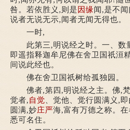
咎。若依胜义,则是
因缘
闻,是不闻
说者无说无示,闻者无闻无得也。
一时,
此第三,明说经之时。一、数量
即遥指释迦牟尼佛在舍卫国祇洹精
间说此经也。
佛在舍卫国祇树给孤独园。
佛者,第四,明说经之主。佛,梵
觉者,
自觉
、觉他、觉行圆满义,
圆满,妙
庄严
海,富有万德之称。在
悉可名住。