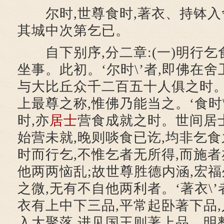
尔时,世尊食时,著衣、持钵入
其城中次第乞已。
自下别序,分二章:(一)明行乞食
坐事。此初。‘尔时\’者,即佛在
与大比丘众千二百五十人俱之时。‘
上最尊之称,惟佛乃能当之。‘食时\
时,亦
居士
营食成就之时。世间居士
始营未就,晚则啖食已讫,均非乞
时而行乞,不惟乞者无所得,而施者
他两两恼乱;故世尊胜德内涵,宏福
之微,无有不自他两利者。‘著衣\’
衣有上中下三品,平常起卧著下品,
入大聚落,进见国王则著上品。明