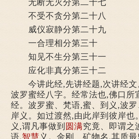
无断无灭分第二十七
不受不贪分第二十八
威仪寂静分第二十九
一合理相分第三十
知见不生分第三十一
应化非真分第三十二
今讲此经,先讲经题,次讲经文
波罗蜜经八字。经常法也,佛口所
经。波罗蜜、梵语,蜜、到义,波罗
岸义。如过渡然,由此岸到彼岸也
义,谓凡事做到
圆满
究竟、即谓之
语,
智慧
义。金刚、矿物名,其质最