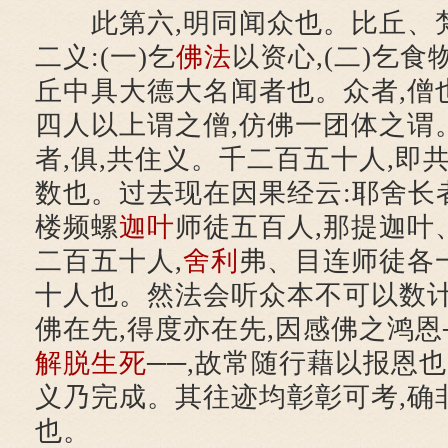
此第六,明同闻众也。比丘、梵
二义:(一)乞
佛法
以资心,(二)乞食
丘中具大德大名闻者也。众者,僧
四人以上谓之僧,仿佛一团体之谓
者,俱,共住义。千二百五十人,即
数也。过去现在因果经云:耶舍长
楼频螺
迦叶
师徒五百人,那提迦叶
二百五十人,
舍利
弗、目连师徒各
十人也。然法会听众本不可以数计
佛在先,得度亦在先,因感佛之鸿恩
解脱
生死
──,故常随行藉以报恩
义乃完成。其往迹均彰彰可考,确
也。