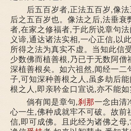
后五百岁者,正法五百岁,像法
后之五百岁也。像法之后,法垂衰
者,在家之修福者,于此所说章句法
义谛,通达诸法实相,一心正信,以
所得之法为真实不虚。当知此信受
少数佛而植善根,乃已于无数阿僧
深植善根矣。如六祖然,闻经一二
子,可知深种善根之人,虽多劫后能
根之人,即亲耹金口宣说,亦不能
倘有闻是章句,
刹那
一念由清
心一生,佛种成就牢不可破。故前
信,即可成佛。且此经为诸佛之母