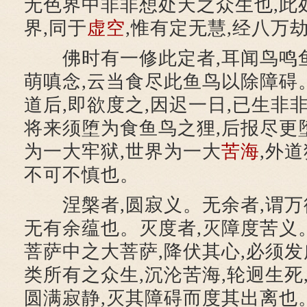
无色界中非非想处天之众生也,此
界,同于
虚空
,惟有定无慧,经八万
佛时有一修此定者,耳闻鸟鸣鱼
萌嗔念,云当食尽此鱼鸟以除障碍
道后,即欲度之,因迟一日,已生非非
将来须堕为食鱼鸟之狸,后报尽更
为一大牢狱,世界为一大
苦海
,外
不可不慎也。
涅槃者,圆寂义。无余者,谓万
无有余蕴也。灭度者,灭障度苦义
菩萨中之大菩萨,降伏其心,必须发
类所有之众生,沉沦苦海,轮迥生死
圆满寂静,灭其障碍而度其出离也