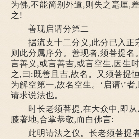
为佛,不能简别外道,则失之毫厘,
之!
善现启请分第二
据流支十二分义,此分已入正宗
则此分属序分。善现者,须菩提名。
言善义,或言善吉,或言空生,因生
之,曰:既善且吉,故名。又须菩提恒
为解空第一,故名空生。‘启请\’者
请求说法也。
时长老须菩提,在大众中,即从座
膝著地,合掌恭敬,而白佛言:
此明请法之仪。长老须菩提者