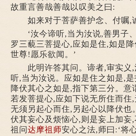
故重言善哉善哉以叹美之曰:
如来对于菩萨善护念、付嘱,
‘汝今谛听,当为汝说,善男子、
罗三藐三菩提心,应如是住,如是降伏
世尊!愿乐欲闻。’
此明许答其问。谛者,审实义,
听,当为汝说。应如是住之如是,是
降伏其心之如是,指下第三分。意
若发菩提心,应如下说无所住而住,
无须另起心而住,另起心以降伏也
伏其妄心及烦恼心,则是妄上加妄
祖问
达摩祖师
安心之法,师曰:‘将