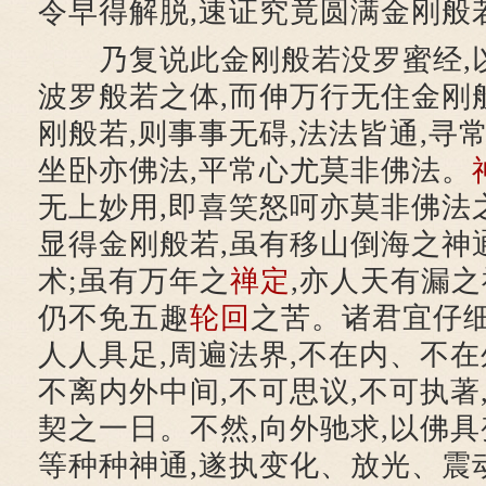
令早得解脱,速证究竟圆满金刚般
乃复说此金刚般若没罗蜜经,
波罗般若之体,而伸万行无住金刚
刚般若,则事事无碍,法法皆通,寻
坐卧亦佛法,平常心尤莫非佛法。
无上妙用,即喜笑怒呵亦莫非佛法
显得金刚般若,虽有移山倒海之神
术;虽有万年之
禅定
,亦人天有漏之
仍不免五趣
轮回
之苦。诸君宜仔细
人人具足,周遍法界,不在内、不
不离内外中间,不可思议,不可执著
契之一日。不然,向外驰求,以佛
等种种神通,遂执变化、放光、震