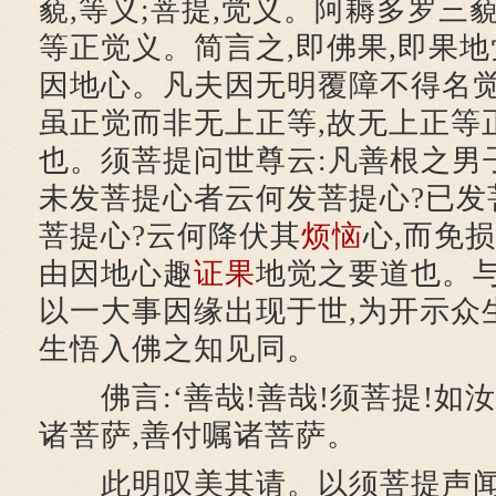
藐,等义;菩提,觉义。阿耨多罗三
等正觉义。简言之,即佛果,即果地
因地心。凡夫因无明覆障不得名觉
虽正觉而非无上正等,故无上正等
也。须菩提问世尊云:凡善根之男子
未发菩提心者云何发菩提心?已发
菩提心?云何降伏其
烦恼
心,而免
由因地心趣
证果
地觉之要道也。
以一大事因缘出现于世,为开示众
生悟入佛之知见同。
佛言:‘善哉!善哉!须菩提!如汝
诸菩萨,善付嘱诸菩萨。
此明叹美其请。以须菩提声闻