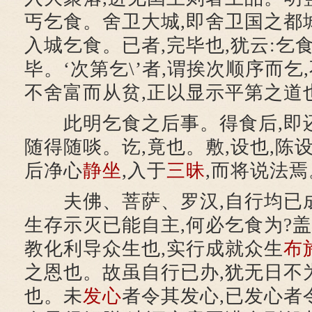
丐乞食。舍卫大城,即舍卫国之都城
入城乞食。已者,完毕也,犹云:乞
毕。‘次第乞\’者,谓挨次顺序而乞
不舍富而从贫,正以显示平第之道
此明乞食之后事。得食后,即还
随得随啖。讫,竟也。敷,设也,陈设
后净心
静坐
,入于
三昧
,而将说法焉
夫佛、菩萨、罗汉,自行均已成
生存示灭已能自主,何必乞食为?盖
教化利导众生也,实行成就众生
布
之恩也。故虽自行已办,犹无日不
也。未
发心
者令其发心,已发心者