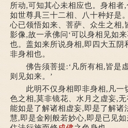
所动,可知其心未相应也。身相者,
如世尊具三十二相、八十种好是。
心已领悟如来、菩萨、众生之相,
影像,故一承佛问‘可以身相见如来不
也。盖如来所说身相,即四大五阴
非身相也。
佛告须菩提:‘凡所有相,皆是虚
则见如来。’
此明不仅身相即非身相,凡一
色之相,莫非镜花、水月之虚妄,
能如是了解诸相虚妄,即是了解诸
慧,即是金刚般若妙心,即是已见如
住法行施而修
成佛
之色身也。