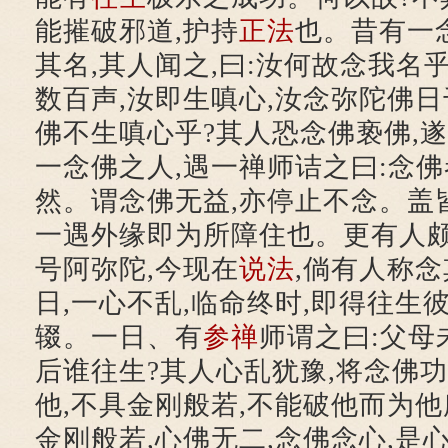
能摧破邪道,护持
正法
也。昔有一
其名,其人闻之,曰:汝何故念我名
数百声,汝即生嗔心,汝念弥陀佛日
佛不生嗔心乎?其人恐念佛亵佛,
一念佛之人,遇一禅师诘之曰:念佛
然。谓念佛无益,亦停止不念。盖
一遇外缘即为所障住也。更有人颇
号阿弥陀,今现在
说法
,倘有人称念
日,一心不乱,临命终时,即得往生
辍。一日、有
参禅
师谓之曰:父母
后谁往生?其人心乱犹豫,将念佛功
他,不具金刚般若,不能破他而为
金刚般若,心佛无二,念佛念心,是