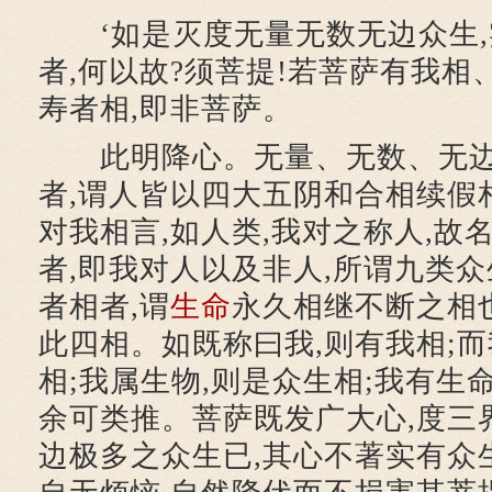
‘如是灭度无量无数无边众生,
者,何以故?须菩提!若菩萨有我相
寿者相,即非菩萨。
此明降心。无量、无数、无边
者,谓人皆以四大五阴和合相续假
对我相言,如人类,我对之称人,故
者,即我对人以及非人,所谓九类
者相者,谓
生命
永久相继不断之相
此四相。如既称曰我,则有我相;而
相;我属生物,则是众生相;我有生命
余可类推。菩萨既发广大心,度三
边极多之众生已,其心不著实有众