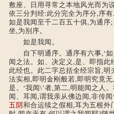
敷座、日用寻常之本地风光而为
依三分判经:此分完全为序分,序有
如是我闻至千二百五十俱,为通序
坐,为别序。
如是我闻。
自下明通序。通序有六事,‘如是\
闻之法。如、决定义,是、即指此
此经也。此二字总括全经宗旨,明
法实相,即明金刚般若,即明究竟无
是。‘我闻\’者,第二,明能闻之人。
闻、耳闻,谓我亲从佛边闻,非传
五阴
和合运续之假相,耳为五根外
时,闻亦无有,何以谓之我闻耶?随