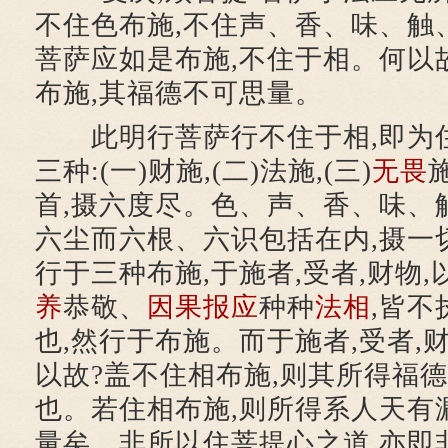
不住色布施,不住声、香、味、触
菩萨应如是布施,不住于相。何以
布施,其福德不可思量。
此明行菩萨行不住于相,即为
三种:(一)财施,(二)法施,(三)
无畏
首,摄六度尽。色、声、香、味、触
六尘而六根、六识包括在内,摄一
行于三种布施,于施者,受者,财物
养
恭敬、
因果报应
种种
法相
,皆不
也,然行于布施。而于施者,受者,
以故?盖不住相布施,则其所得福
也。若住相布施,则所得系人天有
量矣。非所以住菩提心之道,亦即