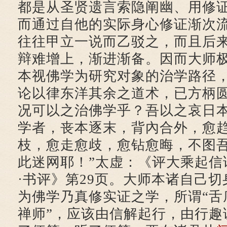
都是从圣贤遗言索隐阐幽、用修
而通过自他的实际身心修证渐次
往往甲立一说而乙驳之，而且后
辩难增上，渐进渐备。因而大师
本视佛学为研究对象的治学路径，
论以律东洋其余之道术，已方柄
况可以之治佛学乎？吾以之哀日
学者，丧本逐末，背內合外，愈
枝，愈走愈歧，愈钻愈晦，不图
此迷网耶！”太虚：《评大乘起信
·书评》第29页。大师本诸自己
为佛学乃真修实证之学，所谓“舌
禅师”，应该由信解起行，由行趣