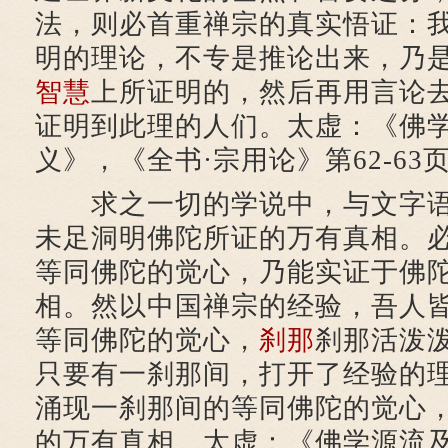
法，则必首重禅宗的真实悟证：
明的理论，不专是推论出来，乃
智慧
上所证明的，然后再用言论
证明到此理的人们。太虚：《佛
义》，《全书·宗用论》第62-63
求之一切的学说中，与文字语
未足洞明佛陀所证的万有真相。
等同佛陀的觉心，乃能实证于佛
相。然以中国禅宗的经验，吾人
等同佛陀的觉心，
刹那
刹那活泼
只要有一刹那间，打开了经验的
涌现一刹那间的等同佛陀的觉心
的万有真相。太虚：《佛学源流