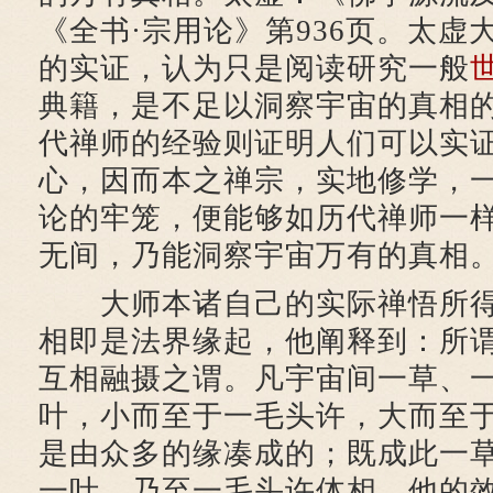
《全书·宗用论》第936页。太虚
的实证，认为只是阅读研究一般
典籍，是不足以洞察宇宙的真相
代禅师的经验则证明人们可以实
心，因而本之禅宗，实地修学，
论的牢笼，便能够如历代禅师一
无间，乃能洞察宇宙万有的真相
大师本诸自己的实际禅悟所得
相即是法界缘起，他阐释到：所
互相融摄之谓。凡宇宙间一草、
叶，小而至于一毛头许，大而至
是由众多的缘凑成的；既成此一
一叶、乃至一毛头许体相，他的