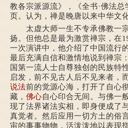
教各宗派源流》，《全书·佛法总学》
页。认为，禅是晚唐以来中华文
太虚大师一生不专承佛教一宗
扬。但他总是最为激赏禅宗，在1
一次演讲中，他介绍了中国流行
最后充满自信和激情地说到禅宗
国第一流人士自尊独创的民族特
启发，前不见古人后不见来者，
说法
前的觉源心海，打开了自心
藏，
佛心
自心印合无间。与佛一
现了法界诸法实相，即身便成了
真觉者。然后应用一切方土的俗
宙的事事物物，活泼泼地以表现