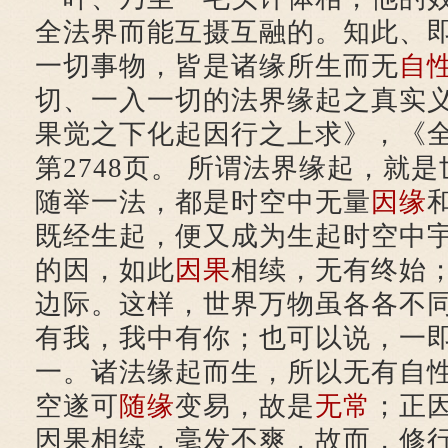
全法界而能互摄互融的。知此、
一切事物，皆是诸缘所生而无
自
切、一入一切的法界缘起之真实
果觉之下化起因行之上求》，《全
第2748页。 所谓法界缘起，就
随举一法，都是时空中无量
因缘
既经生起，便又成为生起时空中
的因，如此
因果
相续，无有终始
边际。这样，世界万物虽各各不
有我，我中有你；也可以说，一
一。诸法缘起而生，所以无有自
空遂可
随缘
变易，故是
无常
；正
因果相续，毫发不爽，故而，修