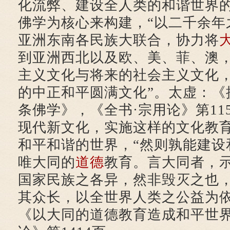
化流弊、建设全人类的和谐世界
佛学为核心来构建，“以二千余年
亚洲东南各民族大联合，协力将
到亚洲西北以及欧、美、菲、澳
主义文化与将来的社会主义文化
的中正和平圆满文化”。太虚：《
条佛学》，《全书·宗用论》第11
现代新文化，实施这样的文化教
和平和谐的世界，“然则孰能建设
唯大同的
道德
教育。言大同者，
国家民族之各异，然非毁灭之也
其众长，以全世界人类之公益为依
《以大同的道德教育造成和平世界