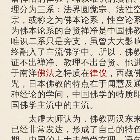
理分为三系：法界圆觉宗、法性
宗，或称之为佛本论系，性空论
为佛本论系的台贤禅净是中国佛
唯识二系只是旁支，虽曾大大影
终融入了主流佛学中。所以，佛
证不出禅净、教理不出台贤。他
于南洋
佛法
之特质在
律仪
，西藏
咒，日本佛教的特点在于闻慧及
种经论的学问，中国佛学的特质
国佛学主流中的主流。
太虚大师认为，佛教两汉东来
已经非常发达，形成了自己的特