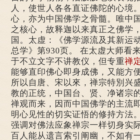
人，使世人各各直证佛陀的心境
心，亦为中国佛学之骨髓。唯中
之核心，故释迦以来真正之佛学
国。太虚：《佛学源流及其新运动
总学》第930页。 在太虚大师看
于不立文字不讲教仪，但专重
禅
能够直印佛心即身成佛，又能方
所以自唐、宋以來，禅宗特別兴
教的正统，中国台、贤、净诸宗
禅观而来，因而中国佛学的主流
明心见性的切实证悟的修持方法
强调对佛法应象禅宗一样切身实
百人能从遗言索引阐幽，不如有