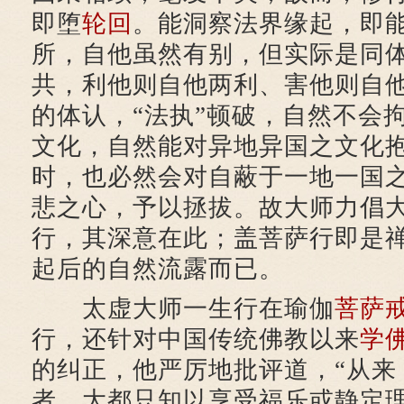
即堕
轮回
。能洞察法界缘起，即
所，自他虽然有别，但实际是同
共，利他则自他两利、害他则自
的体认，“法执”顿破，自然不会
文化，自然能对异地异国之文化
时，也必然会对自蔽于一地一国
悲之心，予以拯拔。故大师力倡
行，其深意在此；盖菩萨行即是
起后的自然流露而已。
太虚大师一生行在瑜伽
菩萨
行，还针对中国传统佛教以来
学
的纠正，他严厉地批评道，“从来
者，大都只知以享受福乐或静定