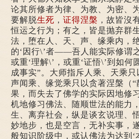
论其所修者为律、为教、为密、
要解脱
生死
，
证得
涅槃
，故皆沒
恒运之行为；有之，皆是抛弃群
法，堕在人、天、声、缘乘内，
的‘因行\’者——吾人能实际修谓
或重‘理解\’，或重‘证悟\’到如
成事实”。大师指斥人乘、天乘只
声闻乘、缘觉乘只以贪著涅槃（“
果，而失去了佛学的实际因地修
机地修习佛法、随顺世法的能力
生、离弃社会，纵是谈玄说理、
妙地步，也是空言，无补实事，遂
般知识阶级中，或认佛法为达到‘本