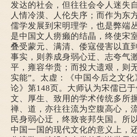
发达的社会，但往往会令人迷失
人情冷漠、人伦失序；而作为东
儒学发展到宋明理学，也是弊端丛
是中国文人痨癞的结晶，终使宋
叠受蒙元、满清、倭寇侵害以直
事实，则养成身弱心迂、志夸气
平，雍容华贵；而投大遗艰，则
实能”。太虚：《中国今后之文化
论》第148页。大师认为宋儒已
文、厚生、致用的学术传统多所
禅、道，亦往往流为空腹高心，
民身弱心迂，终致丧邦失国。所
中国一国的现代文化的意义上，