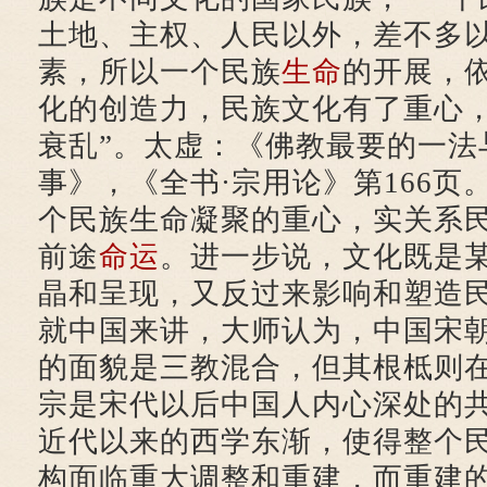
土地、主权、人民以外，差不多
素，所以一个民族
生命
的开展，
化的创造力，民族文化有了重心
衰乱”。太虚：《佛教最要的一法
事》，《全书·宗用论》第166页
个民族生命凝聚的重心，实关系
前途
命运
。进一步说，文化既是
晶和呈现，又反过来影响和塑造
就中国来讲，大师认为，中国宋
的面貌是三教混合，但其根柢则
宗是宋代以后中国人内心深处的
近代以来的西学东渐，使得整个
构面临重大调整和重建，而重建