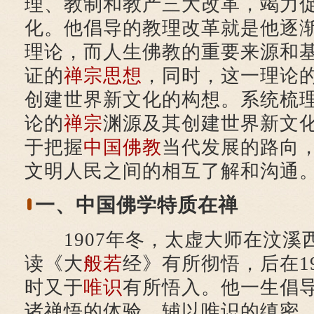
理、教制和教产三大改革，竭力
化。他倡导的教理改革就是他逐
理论，而人生佛教的重要来源和
证的
禅宗思想
，同时，这一理论
创建世界新文化的构想。系统梳
论的
禅宗
渊源及其创建世界新文
于把握
中国佛教
当代发展的路向
文明人民之间的相互了解和沟通
一、中国佛学特质在禅
1907年冬，太虚大师在汶溪
读《大
般若
经》有所彻悟，后在19
时又于
唯识
有所悟入。他一生倡
诸禅悟的体验，辅以唯识的缜密