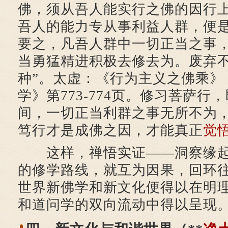
佛，须从吾人能实行之佛的因行
吾人的能力专从事利益人群，便
要之，凡吾人群中一切正当之事
当勇猛精进积极去修去为。废弃
种”。太虚：《行为主义之佛乘》
学》第773-774页。修习菩萨行
间，一切正当利群之事无所不为
笃行才是成佛之因，才能真正
觉
这样，禅悟实证——洞察缘起
的修学路线，就互为因果，回环
世界新佛学和新文化便得以在明
和道问学的双向流动中得以呈现