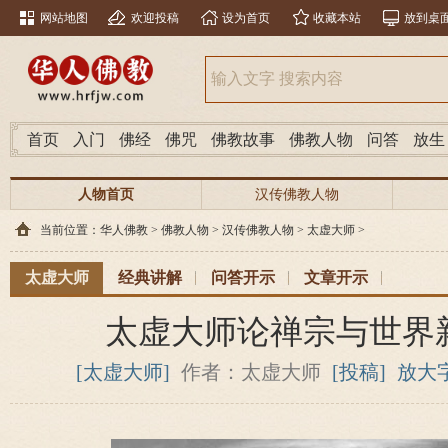
网站地图
欢迎投稿
设为首页
收藏本站
放到桌
首页
入门
佛经
佛咒
佛教故事
佛教人物
问答
放生
人物首页
汉传佛教人物
当前位置：
华人佛教
>
佛教人物
>
汉传佛教人物
>
太虚大师
>
太虚大师
经典讲解
问答开示
文章开示
太虚大师论禅宗与世界
[太虚大师]
作者：太虚大师
[投稿]
放大