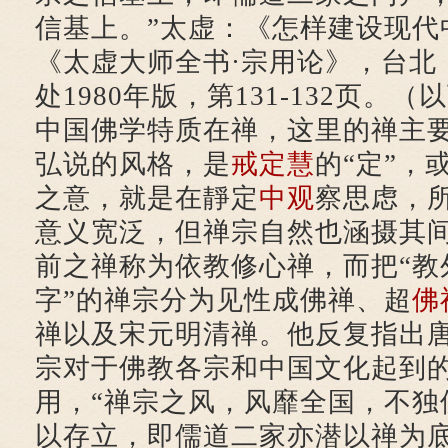
信基上。”太虚：《怎样建设现代
《太虚大师全书·宗用论》，台北
处1980年版，第131-132页。
中国佛学特质在禅，这里的禅主
弘说的风格，是
戒定慧
的“定”，
之意，就是在靜定
中观
察思虑，
意义宽泛，但禅宗自然也涵摄其
前之禅称为依教修心禅，而把“教
字”的禅宗分为见性成佛禅、超
佛
禅以及宋元明清禅。他反复指出
宗对于佛教各宗和中国文化起到
用，“禅宗之风，风靡全国，不独
以存立，即儒道二家亦潜以禅为底