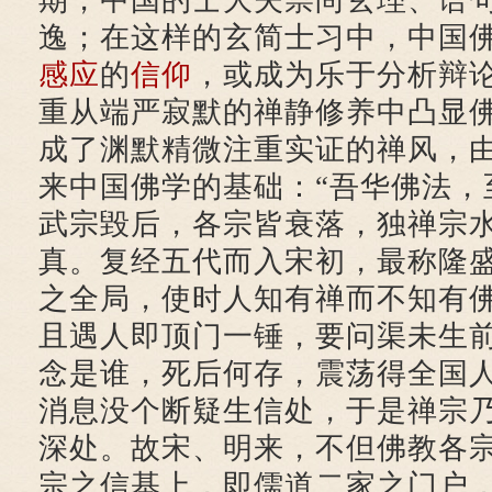
期，中国的士大夫崇尚玄理、语
逸；在这样的玄简士习中，中国
感应
的
信仰
，或成为乐于分析辩
重从端严寂默的禅静修养中凸显
成了渊默精微注重实证的禅风，
来中国佛学的基础：“吾华佛法，
武宗毀后，各宗皆衰落，独禅宗
真。复经五代而入宋初，最称隆
之全局，使时人知有禅而不知有
且遇人即顶门一锤，要问渠未生
念是谁，死后何存，震荡得全国
消息没个断疑生信处，于是禅宗
深处。故宋、明来，不但佛教各
宗之信基上，即儒道二家之门户