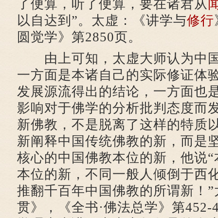
了便算，听了便算，要在诸君从
以自达到”。太虚：《讲学与
修行
圆觉学》第2850页。
由上可知，太虚大师认为中国
一方面是本诸自己的实际修证体
发展源流得出的结论，一方面也
影响对于佛学的分析批判态度而
新佛教，不是脱离了这样的特质
新阐释中国传统佛教的新，而是
核心的中国佛教本位的新，他说“
本位的新，不同一般人倾倒于西
推翻千百年中国佛教的所谓新！”
贯》，《全书·佛法总学》第452-