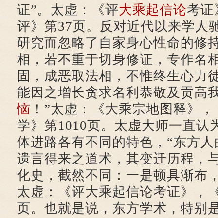
证”。太虚：《评
大乘起信论
考证
评》第37页。反对近代以来学人
研究而忽略了自家身心性命的修持
相，若不重于切身修证，专作名
固，成恶取法相，不惟终生心力
能因之增长贪求名利恭敬及贡高
恼
！”太虚：《大乘宗地图释》，
学》第1010页。太虚大师一直
体进路各有不同的特色，“东方人
遗言得来之道术，其变迁历程，
化史，截然不同：一是顿具渐布，
太虚：《评大乘起信论考证》，《
页。也就是说，东方学术，特别