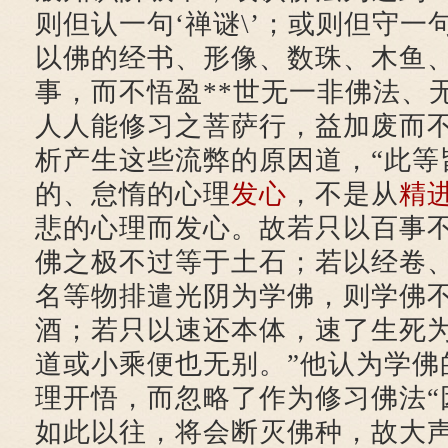
则但认一句‘禅谜\’；或则但守一句
以佛的经书、形像、数珠、木鱼
事，而不悟盈**世无一非佛法、
人人能修习之菩萨行，益加废而不
析产生这些流弊的原因道，“此等
的、怠惰的心理
发心
，不是从
精
悲的心理而发心。故若只以百事
佛之极不过等于土石；若以经卷
名等物排遣光阴为学佛，则学佛
酒；若只以速还本体，速了生死
道或小乘便也无别。”他认为学佛
理开悟，而忽略了作为修习佛法“
如此以往，将会断灭佛种，故大声