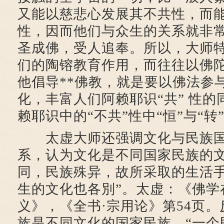
又能以慈悲心发展其不共性，而
性，因而他们与众生的关系就非
圣成佛，受人追奉。所以，大师
们的陶镕教育作用，而往往以佛
他倡导**佛教，就是要以佛法参
化，丰富人们阿赖耶识“共” 性
赖耶识中的“不共”性中“恒”与“转
太虚大师还强调文化与民族国
系，认为文化是不同国家民族的文
同，民族殊异，故所采取的生活
生的文化也各別”。太虚：《佛学
义》，《全书·宗用论》第54页
族是不同文化的国家民族，“一个