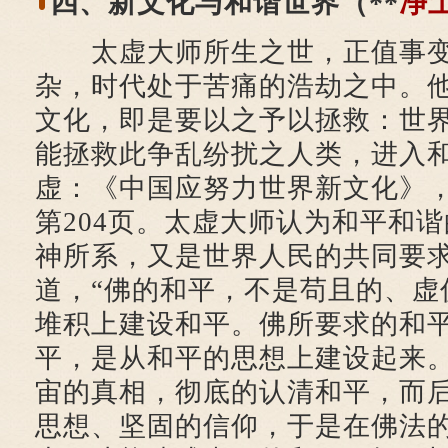
四、新文化与和谐世界（**
净
太虚大师所生之世，正值事变
杂，时代处于苦痛的浩劫之中。
文化，即是要以之予以拯救：世
能拯救此争乱纷扰之人类，进入
虚：《中国应努力世界新文化》，
第204页。太虚大师认为和平和
神所系，又是世界人民的共同要
道，“佛的和平，不是苟且的、虚
堆积上建设和平。佛所要求的和
平，是从和平的思想上建设起来
宙的真相，彻底的认清和平，而
思想、坚固的信仰，于是在佛法