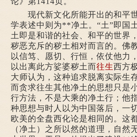
论》第1414页。
现代新文化所能开出的和平世
学表述中则为**净土。“土”即国
土即是和谐的社会、和平的世界
秽恶充斥的秽土相对而言的。佛
以信笃、愿切、行恒，依仗他力
以出离此方娑婆秽土而
往生
西方
大师认为，这种追求脱离实际生
而贪求往生其他净土的思想只是
行方法，不是大乘的净土行；他
种思想与时人以为中国落后，一
欧美的全盘西化论是相同的。这
（净土）之所以然的道理，自然