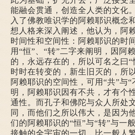
此为基础，扩充开去，广泛接受
能融会贯通，创造全人类的文化
入了佛教唯识学的阿赖耶识概念
想人格来深入阐述，他认为，阿
时间性和空间性：阿赖耶识的时
用“恒”、“转”二字来阐明，因阿
的，永远存在的，所以可名之曰“
时时在转变的，新生旧灭的，所以
阿赖耶识的空间性，可用“共”与“
明，阿赖耶识因有不共，才有个
通性。而孔子和佛陀与众人所处
同，而他们之所以伟大，是因为
们的阿赖耶识的“恒”与“转”与一
接触的全宇宙的一切，比一般人