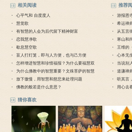
神会
相关阅读
推荐
心平气和 自度度人
游报恩
慧觉歌
禅味
希运禅
有智慧的人会为后代留下精神财富
从五言
恋我慧净歌
挂，逍
寒山和
歇息慧空歌
么？
王维的
盲人打灯笼，即与人方便，也与己方便
心本无
怎样增进智慧和珍惜福报？为什么要福慧双
当说别
修？
为什么佛教中的智慧重要？文殊菩萨的智慧
道谦禅
有多深？
放下傲慢，用智慧和慈悲来处理问题
听其言
佛教的般若是什么意思？
用心去
猜你喜欢