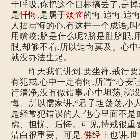
于呼吸,你把这个目标搞丢了,是掉
是
忏悔
,是属于
烦恼
的悔,追悔,追
人描写悔的心,有这样一个成语,叫
用嘴咬;脐是什么呢?脐是肚脐眼,
眼,却够不着,所以追悔莫及。心中
就没办法生起。
昨天我们讲到,要坐禅,戒行要清
有犯戒,心中一定有悔,所谓“心安
行清净,没有做错事,心中坦荡,就
悔。所以儒家讲,“君子坦荡荡,小
是经常犯错误的人,他心里面不是
虑、担忧、后悔。可见,持戒很重
清白很重要。可是,
佛经
上也讲,世