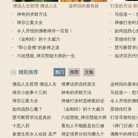
佛说人生哲理 佛说人生
这样回向最有效
打坐的方法 
神奇的求财方法
感悟的句子
马祖道一：
正确方
禅宗公案大全
禅修打坐时
令人开悟的佛教禅诗一百首！
如何战胜心
《金刚经》的十大威力
景德传灯录
“即心是佛”的参禅之道
慧可断臂求
六祖慧能_禅宗慧能大师的一生
临济宗历代
精彩推荐
热门
推荐
文集
佛说人生哲理 佛说人生
维摩诘所说经原文
这样回向最有
感悟的句子
禅宗小故事十三则
神奇的求财方法
马祖道一：想
禅宗公案大全
禅修打坐时是睁眼好还
弟子开悟
令人开悟的佛
如何战胜心魔？
是闭眼好？
《金刚经》的十大威力
百首！
景德传灯录
慧可断臂求法是真的
六祖慧能_禅宗慧能大师
打坐导致性欲
吗？二祖断臂求法的故
十恶八邪
的一生
看别人不顺眼是自己修
么办
《禅门日诵》
事
参透生死令人动容 圣严
养不够
禅定境界分别为哪九个
佛教中的禅宗