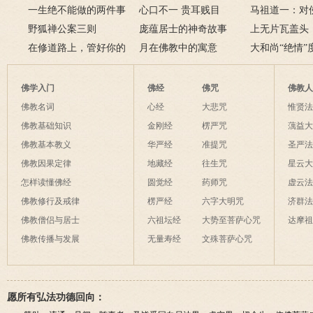
法师圆寂前曾拒绝换
一生绝不能做的两件事
层次呢？
心口不一 贵耳贱目
谁？禅宗五祖
马祖道一：对
肾
野狐禅公案三则
庞蕴居士的神奇故事
绍
也是菩萨境界
上无片瓦盖头
在修道路上，管好你的
月在佛教中的寓意
土立足
大和尚“绝情”
这些动物和这条虫子
佛学入门
佛经
佛咒
佛教
佛教名词
心经
大悲咒
惟贤
佛教基础知识
金刚经
楞严咒
蕅益
佛教基本教义
华严经
准提咒
圣严
佛教因果定律
地藏经
往生咒
星云
怎样读懂佛经
圆觉经
药师咒
虚云
佛教修行及戒律
楞严经
六字大明咒
济群
佛教僧侣与居士
六祖坛经
大势至菩萨心咒
达摩
佛教传播与发展
无量寿经
文殊菩萨心咒
愿所有弘法功德回向：