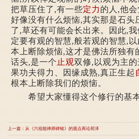
把草压住了,有一些
定力
的人,他会
好像没有什么烦恼,其实那是石头
了,草还有可能会长出来。因此,我
定要有观的智慧,般若观的智慧,
本上断除烦恼,这才是佛法所独有
话头,是一个
止观
双修,以观为主
果功夫得力、因缘成熟,真正生起
根本上断除我们的烦恼。
希望大家懂得这个修行的基本理
上一篇：
从《六祖能禅师碑铭》的观点再论荷泽