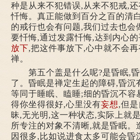
种是从来不犯错误,从来不犯戒,
忏悔。真正能做到百分之百的清白
的戒行也会有问题,我们过去也会做
要忏悔,通过发露忏悔,达到内心的
放下
,把这件事放下,心中就不会再
禅。
第五个盖是什么呢?是昏眠,昏
了。昏眠是禅定生起的障碍,昏沉
等同于睡眠、瞌睡;细的昏沉不容
得你坐得很好,心里没有
妄想
,但
昧,无光明,这一种状态,实际上就
所专注的对象不清晰,就是昏眠。
因很多,比如说进食太多可能会昏