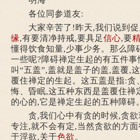
明海
各位同参道友:
大家辛苦了!昨天,我们说到促
缘
,有要清净持戒,要具足
信心
,要
懂得饮食知量,少事少务。那么障
一些呢?障碍禅定生起的有五件事
叫“五盖”,盖就是盖子的盖,盖覆,
覆住禅定的生起。这五盖是指:贪
悔、昏眠,这五种东西是盖覆住禅
的心的,它是禅定生起的五种障碍
贪,我们心中有贪的时候,贪欲
专注,就不会有定,当然贪欲的方面
于淫欲,关于
色欲
。