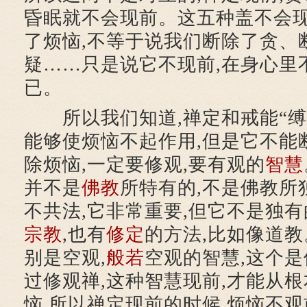
昏眠就不会现前。这五种盖不会现
了烦恼,不等于说我们断除了贪、
疑……只是说它不现前,在身心里
已。
所以我们知道,禅定和戒能“缚”
能够使烦恼不起作用,但是它不能
除烦恼,一定要修观,要有观的
智慧
并不是
佛教
所特有的,不是佛教所
不共法,它非常重要,但它不是独有
宗教
,也有
修定
的方法,比如像道教
别是空观,
般若
空观的智慧,这个是
过修观禅,这种智慧现前,才能从
恼,所以禅定现前的时候,烦恼不观