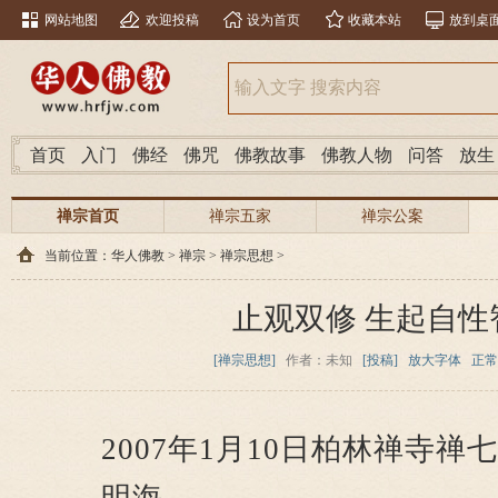
网站地图
欢迎投稿
设为首页
收藏本站
放到桌
首页
入门
佛经
佛咒
佛教故事
佛教人物
问答
放生
禅宗首页
禅宗五家
禅宗公案
当前位置：
华人佛教
>
禅宗
>
禅宗思想
>
止观双修 生起自性
[禅宗思想]
作者：未知
[投稿]
放大字体
正常
2007年1月10日柏林禅寺禅