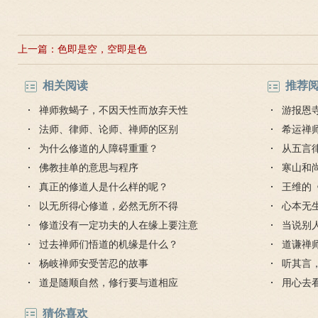
上一篇：
色即是空，空即是色
相关阅读
推荐
禅师救蝎子，不因天性而放弃天性
游报恩
法师、律师、论师、禅师的区别
禅味
希运禅
为什么修道的人障碍重重？
从五言
佛教挂单的意思与程序
挂，逍
寒山和
真正的修道人是什么样的呢？
么？
王维的
以无所得心修道，必然无所不得
心本无
修道没有一定功夫的人在缘上要注意
当说别
过去禅师们悟道的机缘是什么？
道谦禅
杨岐禅师安受苦忍的故事
听其言
道是随顺自然，修行要与道相应
用心去
猜你喜欢