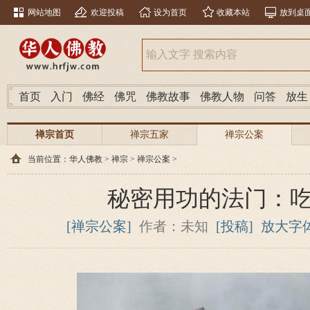
网站地图
欢迎投稿
设为首页
收藏本站
放到桌
首页
入门
佛经
佛咒
佛教故事
佛教人物
问答
放生
禅宗首页
禅宗五家
禅宗公案
当前位置：
华人佛教
>
禅宗
>
禅宗公案
>
秘密用功的法门：
[禅宗公案]
作者：未知
[投稿]
放大字