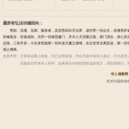
愿所有弘法功德回向：
赞助、流通、见闻、随喜者，及皆悉回向尽法界、虚空界一切众生，依佛菩萨
所修善业，皆速成就。关闭一切诸恶趣门，开示人天涅槃正路。家门清吉，身心安
总报，三有齐资，今生来世脱离一切外道天魔之缠缚，生生世世永离恶道，离一切
满之佛果。
免责声明：
文章来自网上收集，均已注明来源，均仅代表作者本人观点，不代表华
其版权归作者本人所有，如果有任何侵犯您权益的地方，请联系我们，
华人佛教网
技术问题联络