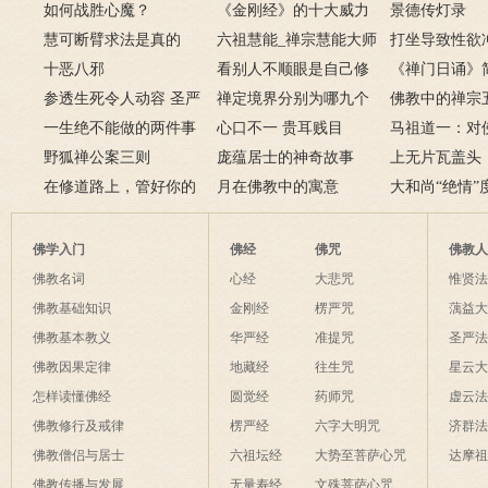
如何战胜心魔？
是闭眼好？
《金刚经》的十大威力
百首！
景德传灯录
慧可断臂求法是真的
六祖慧能_禅宗慧能大师
打坐导致性欲
吗？二祖断臂求法的故
十恶八邪
的一生
看别人不顺眼是自己修
么办
《禅门日诵》
事
参透生死令人动容 圣严
养不够
禅定境界分别为哪九个
佛教中的禅宗
法师圆寂前曾拒绝换
一生绝不能做的两件事
层次呢？
心口不一 贵耳贱目
谁？禅宗五祖
马祖道一：对
肾
野狐禅公案三则
庞蕴居士的神奇故事
绍
也是菩萨境界
上无片瓦盖头
在修道路上，管好你的
月在佛教中的寓意
土立足
大和尚“绝情”
这些动物和这条虫子
佛学入门
佛经
佛咒
佛教
佛教名词
心经
大悲咒
惟贤
佛教基础知识
金刚经
楞严咒
蕅益
佛教基本教义
华严经
准提咒
圣严
佛教因果定律
地藏经
往生咒
星云
怎样读懂佛经
圆觉经
药师咒
虚云
佛教修行及戒律
楞严经
六字大明咒
济群
佛教僧侣与居士
六祖坛经
大势至菩萨心咒
达摩
佛教传播与发展
无量寿经
文殊菩萨心咒