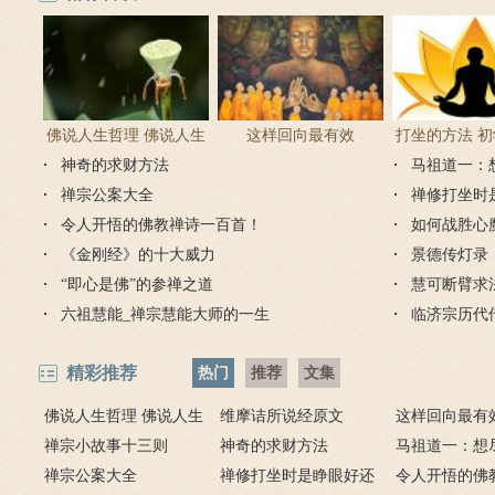
佛说人生哲理 佛说人生
这样回向最有效
打坐的方法 
神奇的求财方法
感悟的句子
马祖道一：
正确方
禅宗公案大全
禅修打坐时
令人开悟的佛教禅诗一百首！
如何战胜心
《金刚经》的十大威力
景德传灯录
“即心是佛”的参禅之道
慧可断臂求
六祖慧能_禅宗慧能大师的一生
临济宗历代
精彩推荐
热门
推荐
文集
佛说人生哲理 佛说人生
维摩诘所说经原文
这样回向最有
感悟的句子
禅宗小故事十三则
神奇的求财方法
马祖道一：想
禅宗公案大全
禅修打坐时是睁眼好还
弟子开悟
令人开悟的佛