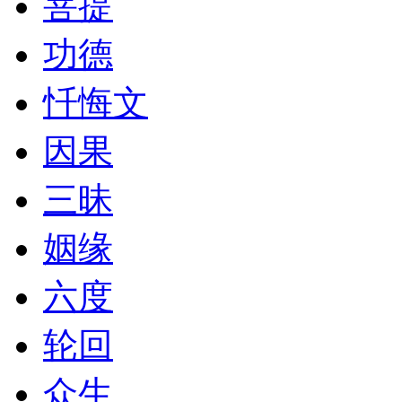
菩提
功德
忏悔文
因果
三昧
姻缘
六度
轮回
众生