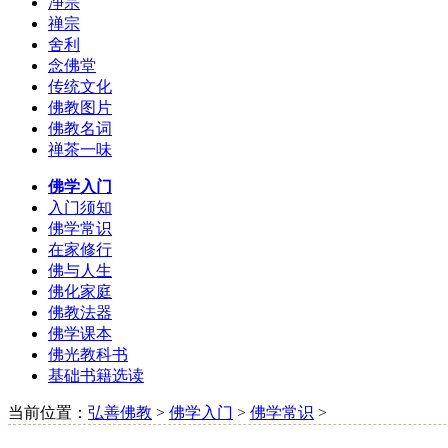
净宗
禅宗
舍利
念佛堂
传统文化
佛教图片
佛教名词
禅茶一味
佛学入门
入门须知
佛学常识
在家修行
佛与人生
佛化家庭
佛教法器
佛学课本
佛光教科书
基础书籍选读
当前位置：
弘善佛教
>
佛学入门
>
佛学常识
>