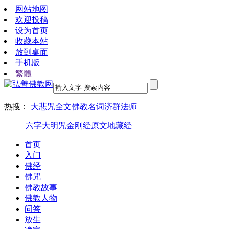
网站地图
欢迎投稿
设为首页
收藏本站
放到桌面
手机版
繁體
热搜：
大悲咒全文
佛教名词
济群法师
六字大明咒
金刚经原文
地藏经
首页
入门
佛经
佛咒
佛教故事
佛教人物
问答
放生