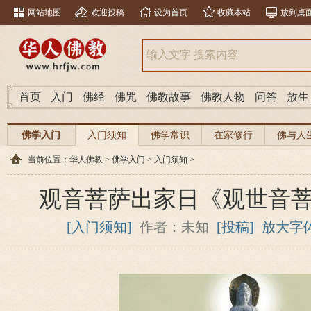
网站地图
欢迎投稿
设为首页
收藏本站
放到桌
首页
入门
佛经
佛咒
佛教故事
佛教人物
问答
放生
佛学入门
入门须知
佛学常识
在家修行
佛与人
当前位置：
华人佛教
>
佛学入门
>
入门须知
>
观音菩萨出家日《观世音
[入门须知]
作者：未知
[投稿]
放大字