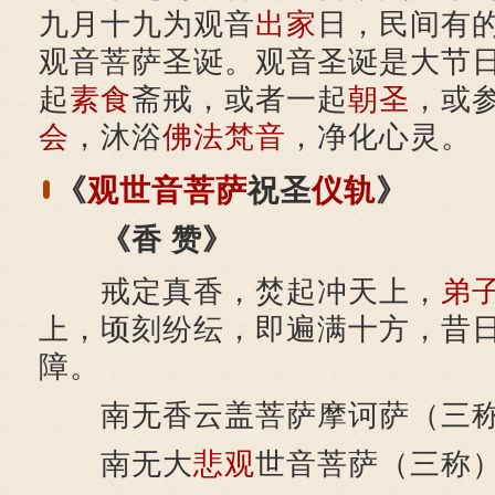
九月十九为观音
出家
日，民间有
观音菩萨圣诞。观音圣诞是大节
起
素食
斋戒，或者一起
朝圣
，或
会
，沐浴
佛法
梵音
，净化心灵。
《
观世音菩萨
祝圣
仪轨
》
《香 赞》
戒定真香，焚起冲天上，
弟
上，顷刻纷纭，即遍满十方，昔
障。
南无香云盖菩萨摩诃萨（三
南无大
悲观
世音菩萨（三称