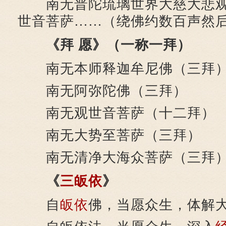
南无普陀琉璃世界大慈大悲观
世音菩萨……（绕佛约数百声然
《拜 愿》（一称一拜）
南无本师释迦牟尼佛（三拜
南无阿弥陀佛（三拜）
南无观世音菩萨（十二拜）
南无大势至菩萨（三拜）
南无清净大海众菩萨（三拜
《
三皈依
》
自
皈依
佛，当愿众生，体解