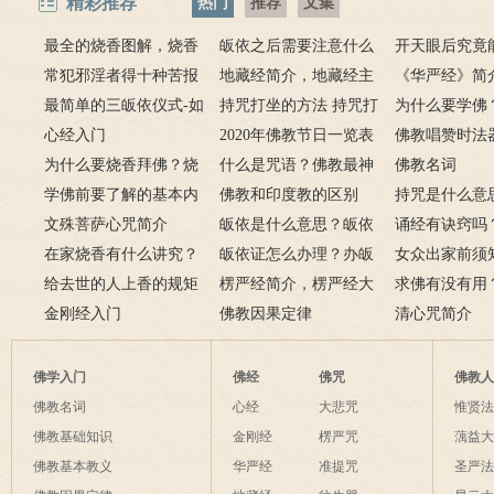
精彩推荐
热门
推荐
文集
最全的烧香图解，烧香
皈依之后需要注意什么
开天眼后究竟
有何含义与讲究？
常犯邪淫者得十种苦报
吗 皈依佛门后的注意事
地藏经简介，地藏经主
么？
《华严经》简
从婚后出轨事件看出的因
最简单的三皈依仪式-如
项
要讲什么？
持咒打坐的方法 持咒打
广佛华严经讲
为什么要学佛
果报应
何授三皈五戒居士仪轨
心经入门
坐的姿势图
2020年佛教节日一览表
用呢？
佛教唱赞时法
为什么要烧香拜佛？烧
什么是咒语？佛教最神
佛教名词
香的含义是什么？
学佛前要了解的基本内
奇的九个咒语
佛教和印度教的区别
持咒是什么意
容
文殊菩萨心咒简介
皈依是什么意思？皈依
持咒？
诵经有诀窍吗
在家烧香有什么讲究？
三宝又是什么意思？
皈依证怎么办理？办皈
十二条诀窍
女众出家前须
一些禁忌千万不要触
给去世的人上香的规矩
依证后的忌讳是什么？
楞严经简介，楞严经大
只有一次出家
求佛有没有用
碰！
金刚经入门
致在讲什么？
佛教因果定律
说佛菩萨可以
清心咒简介
佛学入门
佛经
佛咒
佛教
佛教名词
心经
大悲咒
惟贤
佛教基础知识
金刚经
楞严咒
蕅益
佛教基本教义
华严经
准提咒
圣严