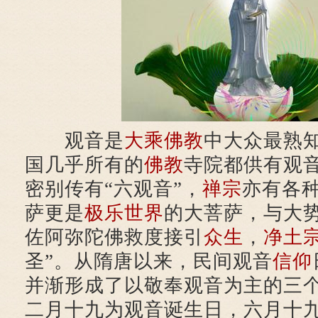
观音是
大乘佛教
中大众最熟
国几乎所有的
佛教
寺院都供有观
密别传有“六观音”，
禅宗
亦有各
萨更是
极乐世界
的大菩萨，与大
佐阿弥陀佛救度接引
众生
，
净土
圣”。从隋唐以来，民间观音
信仰
并渐形成了以敬奉观音为主的三
二月十九为观音诞生日，六月十