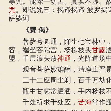
等咒。能除一切苦。真实不虚。
咒
。即说咒曰：揭谛揭谛 波罗揭
萨婆诃
《赞 偈》
菩萨号圆通，降生七宝林中
容，端坐菩陀宫，杨柳枝头
甘露
盟，千层浪头放
神通
，光降道场
观音菩萨妙难酬，清净庄严累
三十二应周尘刹，百千万劫化
瓶中甘露常遍洒，手内杨枝不
千处祈求千处应，
苦海
常作