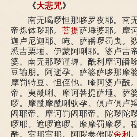
《
大悲咒
》
南无喝啰怛那哆罗夜耶。南无
帝烁钵啰耶。
菩提
萨埵婆耶。摩
迦卢尼迦耶。唵。萨皤啰罚曳。
悉吉栗埵。伊蒙阿唎耶。婆卢吉
婆。南无那啰谨墀。酰利摩诃皤
豆输朋。阿逝孕。萨婆萨哆那摩
摩罚特豆。怛侄他。唵阿婆卢酰
帝。夷酰唎。摩诃菩提萨埵。萨
啰。摩酰摩酰唎驮孕。俱卢俱卢
阇耶帝。摩诃罚阇耶帝。陀啰陀
啰耶。遮啰遮啰。摩摩罚摩啰。
酰。室那室那。阿啰参佛啰
舍利