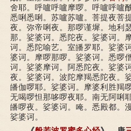
舍耶。呼嚧呼嚧摩啰。呼嚧呼嚧
悉唎悉唎。苏嚧苏嚧。菩提夜菩
夜。弥帝唎夜。那啰谨墀。地利
那。娑婆诃。悉陀夜。娑婆诃。
诃。悉陀喻艺。室皤罗耶。娑婆
婆诃。摩啰那啰。娑婆诃。悉啰
诃。娑婆摩诃。阿悉陀夜。娑婆
夜。娑婆诃。波陀摩羯悉陀夜。
皤伽啰耶。娑婆诃。摩婆利胜羯
无喝啰怛那哆啰夜耶。南无阿唎
皤啰夜。娑婆诃。唵。悉殿都。
娑婆诃。
《
般若波罗蜜多心经
》---唐