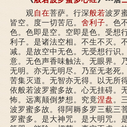
观
自在
菩萨。行深
般若
波罗
皆空。度一切苦厄。
舍利子
。色
色。色即是空。空即是色。受想
利子。是诸法空相。不生不灭。
减。是故空中无色。无受想行识
意。无色声香味触法。无眼界。
无明。亦无无明尽。乃至无老死
苦集灭道。无智亦无得。以无所
依般若波罗蜜多故。心无挂碍。
怖。远离颠倒梦想。究竟
涅盘
。
波罗蜜多故。得阿耨多罗三藐三
罗蜜多。是大神咒。是大明咒。