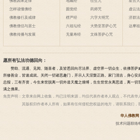
佛教因果定律
地藏经
往生咒
星云
怎样读懂佛经
圆觉经
药师咒
虚云
佛教修行及戒律
楞严经
六字大明咒
济群
佛教僧侣与居士
六祖坛经
大势至菩萨心咒
达摩
佛教传播与发展
无量寿经
文殊菩萨心咒
愿所有弘法功德回向：
赞助、流通、见闻、随喜者，及皆悉回向尽法界、虚空界一切众生，依佛菩萨
所修善业，皆速成就。关闭一切诸恶趣门，开示人天涅槃正路。家门清吉，身心安
总报，三有齐资，今生来世脱离一切外道天魔之缠缚，生生世世永离恶道，离一切
满之佛果。
免责声明：
文章来自网上收集，均已注明来源，均仅代表作者本人观点，不代表华
其版权归作者本人所有，如果有任何侵犯您权益的地方，请联系我们，
华人佛教网
技术问题联络