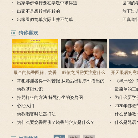
出家学佛修行要在恭敬中求得道
徒要防
世间的
出家不是想转就能转的
满的孝
放下过
出家看似简单实际上并不简单
四真道
猜你喜欢
最全的烧香图解，烧香
皈依之后需要注意什么
开天眼后究竟
常犯邪淫者得十种苦报 从婚后出轨事件看出的
有何含义与讲究？
吗 皈依佛门后的注意事
《华严经》
么？
因果报应
佛教基础知识
项
最简单的三
持咒打坐的方法 持咒打坐的姿势图
为什么要学
心经入门
2020年佛
佛教唱赞时法器打法
什么是佛教
为什么要烧香拜佛？烧香的含义是什么？
什么是咒语