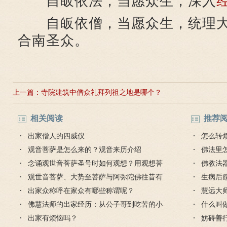
自皈依法，当愿众生，深入
自皈依僧，当愿众生，统理大
合南圣众。
上一篇：
寺院建筑中僧众礼拜列祖之地是哪个？
相关阅读
推荐
出家僧人的四威仪
怎么转
观音菩萨是怎么来的？观音来历介绍
佛法里
念诵观世音菩萨圣号时如何观想？用观想菩
佛教法
萨形象吗？
观世音菩萨、大势至菩萨与阿弥陀佛往昔有
生病后
什么因缘？
出家众称呼在家众有哪些称谓呢？
父怎么
慧远大
佛慧法师的出家经历：从公子哥到吃苦的小
什么叫做
和尚
出家有烦恼吗？
妨碍善