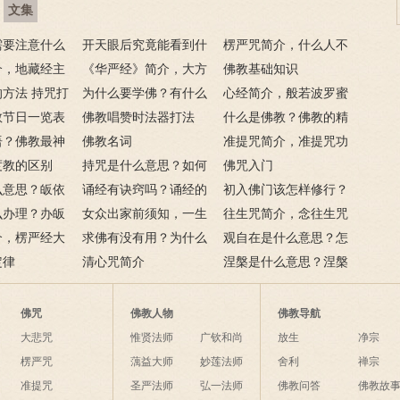
文集
需要注意什么
开天眼后究竟能看到什
楞严咒简介，什么人不
门后的注意事
介，地藏经主
么？
《华严经》简介，大方
能念楞严咒？
佛教基础知识
方法 持咒打
广佛华严经讲什么？
为什么要学佛？有什么
心经简介，般若波罗蜜
佛教节日一览表
用呢？
佛教唱赞时法器打法
多心经内容介绍
什么是佛教？佛教的精
语？佛教最神
佛教名词
髓是什么？佛的定义
准提咒简介，准提咒功
语
度教的区别
持咒是什么意思？如何
呢？
德及妙用
佛咒入门
么意思？皈依
持咒？
诵经有诀窍吗？诵经的
初入佛门该怎样修行？
么意思？
么办理？办皈
十二条诀窍
女众出家前须知，一生
往生咒简介，念往生咒
讳是什么？
介，楞严经大
只有一次出家机会
求佛有没有用？为什么
要注意什么？
观自在是什么意思？怎
？
定律
说佛菩萨可以保佑人？
清心咒简介
么理解？
涅槃是什么意思？涅槃
的四种分类分别指什
么？
佛咒
佛教人物
佛教导航
大悲咒
惟贤法师
广钦和尚
放生
净宗
楞严咒
蕅益大师
妙莲法师
舍利
禅宗
准提咒
圣严法师
弘一法师
佛教问答
佛教故