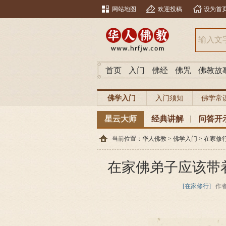
网站地图
欢迎投稿
设为首
首页
入门
佛经
佛咒
佛教故
佛学入门
入门须知
佛学常
星云大师
经典讲解
问答开
当前位置：
华人佛教
>
佛学入门
>
在家修
在家佛弟子应该带
[在家修行]
作