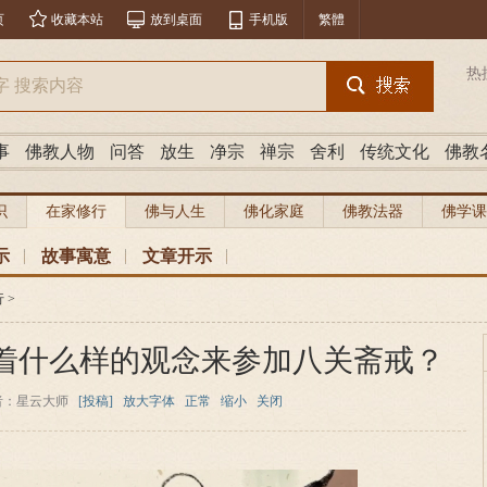
页
收藏本站
放到桌面
手机版
繁體
热
事
佛教人物
问答
放生
净宗
禅宗
舍利
传统文化
佛教
识
在家修行
佛与人生
佛化家庭
佛教法器
佛学课
示
故事寓意
文章开示
行
>
着什么样的观念来参加八关斋戒？
者：星云大师
[投稿]
放大字体
正常
缩小
关闭