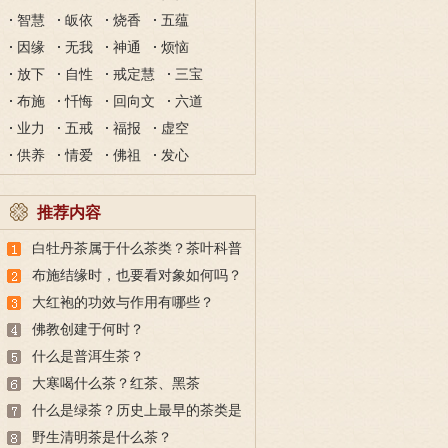
智慧
皈依
烧香
五蕴
因缘
无我
神通
烦恼
放下
自性
戒定慧
三宝
布施
忏悔
回向文
六道
业力
五戒
福报
虚空
供养
情爱
佛祖
发心
推荐内容
白牡丹茶属于什么茶类？茶叶科普
之白牡丹
布施结缘时，也要看对象如何吗？
大红袍的功效与作用有哪些？
佛教创建于何时？
什么是普洱生茶？
大寒喝什么茶？红茶、黑茶
什么是绿茶？历史上最早的茶类是
绿茶吗？
野生清明茶是什么茶？