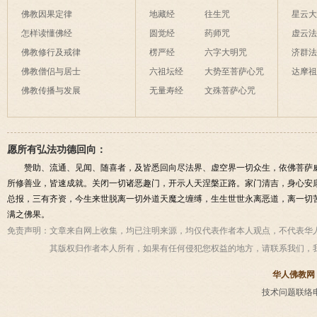
佛教因果定律
地藏经
往生咒
星云
怎样读懂佛经
圆觉经
药师咒
虚云
佛教修行及戒律
楞严经
六字大明咒
济群
佛教僧侣与居士
六祖坛经
大势至菩萨心咒
达摩
佛教传播与发展
无量寿经
文殊菩萨心咒
愿所有弘法功德回向：
赞助、流通、见闻、随喜者，及皆悉回向尽法界、虚空界一切众生，依佛菩萨
所修善业，皆速成就。关闭一切诸恶趣门，开示人天涅槃正路。家门清吉，身心安
总报，三有齐资，今生来世脱离一切外道天魔之缠缚，生生世世永离恶道，离一切
满之佛果。
免责声明：
文章来自网上收集，均已注明来源，均仅代表作者本人观点，不代表华
其版权归作者本人所有，如果有任何侵犯您权益的地方，请联系我们，
华人佛教网
技术问题联络