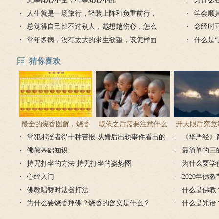
无事此心不空，有事此心不乱
为什么
人生就是一场旅行，轻装上阵和负重前行，
学会顺
看你怎么选
总觉得自己比不过别人，越想越伤心，怎么
雨
念经时
办？
常年多病，没有太大的求生欲望，该怎样面
什么是
对余生？
猜你喜欢
最全的烧香图解，烧香
皈依之后需要注意什么
开天眼后究竟
常犯邪淫者得十种苦报 从婚后出轨事件看出的
有何含义与讲究？
吗 皈依佛门后的注意事
《华严经》
么？
因果报应
佛教基础知识
项
最简单的三
持咒打坐的方法 持咒打坐的姿势图
为什么要学
心经入门
2020年佛
佛教唱赞时法器打法
什么是佛教
为什么要烧香拜佛？烧香的含义是什么？
什么是咒语