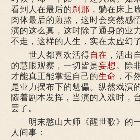
看到人在最后的
刹那
，躺在床上
肉体最后的煎熬，这时会突然感悟
演的这么真，这时除了通身的业
不走，这样的人生，实在太虚幻
世人都喜欢活得
自在
，活出
的慧眼观察，一切皆是
妄想
。除
才能真正能掌握自己的
生命
，不
是业力摆布下的魁儡。纵然戏演
随着剧本发挥，当演的入戏时，
罢了。
明末憨山大师《醒世歌》的一
人间事：