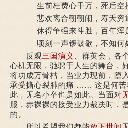
生前枉费心千万，死后空
悲欢离合朝朝闹，寿夭穷
休得争强来斗胜，百年浑
顷刻一声锣鼓歇，不知何
反观
三国演义
、群英会，各
心机无限，驰骋于人生的舞台，
将功成万骨枯，当业力现前，堕
承受撕心裂肺的痛 …… 这是何
此，无名小卒也是如此。当面对
服，赤裸裸的接受业力裁决时，
的。
所以希望我们都能
放下
世间