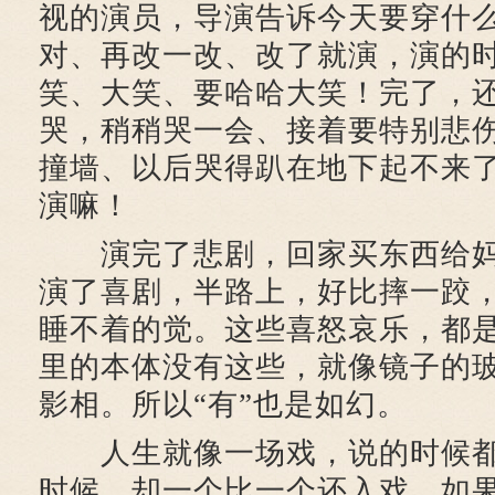
视的演员，导演告诉今天要穿什
对、再改一改、改了就演，演的
笑、大笑、要哈哈大笑！完了，
哭，稍稍哭一会、接着要特别悲
撞墙、以后哭得趴在地下起不来
演嘛！
演完了悲剧，回家买东西给妈
演了喜剧，半路上，好比摔一跤
睡不着的觉。这些喜怒哀乐，都
里的本体没有这些，就像镜子的
影相。所以“有”也是如幻。
人生就像一场戏，说的时候都
时候，却一个比一个还入戏。如