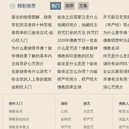
精彩推荐
热门
推荐
文集
最全的烧香图解，烧香
皈依之后需要注意什么
开天眼后究竟
有何含义与讲究？
常犯邪淫者得十种苦报
吗 皈依佛门后的注意事
地藏经简介，地藏经主
么？
《华严经》简
从婚后出轨事件看出的因
最简单的三皈依仪式-如
项
要讲什么？
持咒打坐的方法 持咒打
广佛华严经讲
为什么要学佛
果报应
何授三皈五戒居士仪轨
心经入门
坐的姿势图
2020年佛教节日一览表
用呢？
佛教唱赞时法
为什么要烧香拜佛？烧
什么是咒语？佛教最神
佛教名词
香的含义是什么？
学佛前要了解的基本内
奇的九个咒语
佛教和印度教的区别
持咒是什么意
容
文殊菩萨心咒简介
皈依是什么意思？皈依
持咒？
诵经有诀窍吗
在家烧香有什么讲究？
三宝又是什么意思？
皈依证怎么办理？办皈
十二条诀窍
女众出家前须
一些禁忌千万不要触
给去世的人上香的规矩
依证后的忌讳是什么？
楞严经简介，楞严经大
只有一次出家
求佛有没有用
碰！
金刚经入门
致在讲什么？
佛教因果定律
说佛菩萨可以
清心咒简介
佛学入门
佛经
佛咒
佛教
佛教名词
心经
大悲咒
惟贤
佛教基础知识
金刚经
楞严咒
蕅益
佛教基本教义
华严经
准提咒
圣严