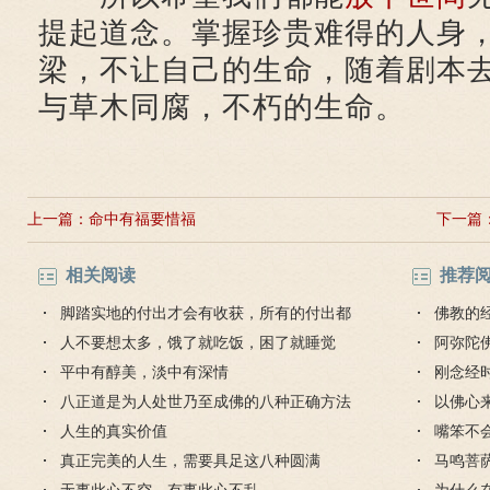
提起道念。掌握珍贵难得的人身
梁，不让自己的生命，随着剧本
与草木同腐，不朽的生命。
上一篇：
命中有福要惜福
下一篇
相关阅读
推荐
脚踏实地的付出才会有收获，所有的付出都
佛教的
不会白费
人不要想太多，饿了就吃饭，困了就睡觉
阿弥陀
平中有醇美，淡中有深情
迎弥陀
刚念经
八正道是为人处世乃至成佛的八种正确方法
什么？
以佛心
和途径
人生的真实价值
嘴笨不
真正完美的人生，需要具足这八种圆满
马鸣菩