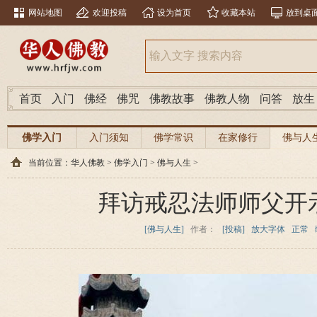
网站地图
欢迎投稿
设为首页
收藏本站
放到桌
首页
入门
佛经
佛咒
佛教故事
佛教人物
问答
放生
佛学入门
入门须知
佛学常识
在家修行
佛与人
当前位置：
华人佛教
>
佛学入门
>
佛与人生
>
拜访戒忍法师师父开
[佛与人生]
作者：
[投稿]
放大字体
正常