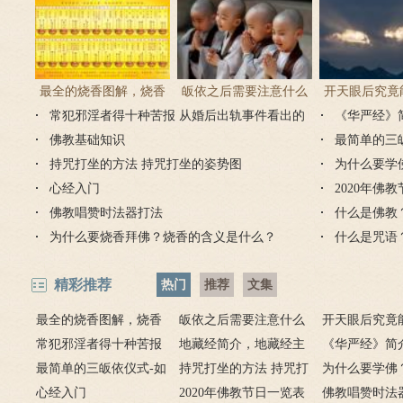
最全的烧香图解，烧香
皈依之后需要注意什么
开天眼后究竟
常犯邪淫者得十种苦报 从婚后出轨事件看出的
有何含义与讲究？
吗 皈依佛门后的注意事
《华严经》
么？
因果报应
佛教基础知识
项
最简单的三
持咒打坐的方法 持咒打坐的姿势图
为什么要学
心经入门
2020年佛
佛教唱赞时法器打法
什么是佛教
为什么要烧香拜佛？烧香的含义是什么？
什么是咒语
精彩推荐
热门
推荐
文集
最全的烧香图解，烧香
皈依之后需要注意什么
开天眼后究竟
有何含义与讲究？
常犯邪淫者得十种苦报
吗 皈依佛门后的注意事
地藏经简介，地藏经主
么？
《华严经》简
从婚后出轨事件看出的因
最简单的三皈依仪式-如
项
要讲什么？
持咒打坐的方法 持咒打
广佛华严经讲
为什么要学佛
果报应
何授三皈五戒居士仪轨
心经入门
坐的姿势图
2020年佛教节日一览表
用呢？
佛教唱赞时法