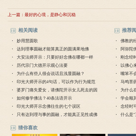
上一篇：
最好的心境，是静心和沉稳
相关阅读
推荐
妙用慧圆歌
佛教的
达到理事圆融才能算真正的圆满果地佛
阿弥陀
大安法师开示：只要好好念佛在哪都一样
迎弥陀
刚念经
历代宗门大德开示观心法要
什么？
以佛心
为什么有些人很会说话且浅显圆融？
嘴笨不
印光大师开示的4句话，可以作为行为规范
马鸣菩
和准则
婆罗门痛失爱女，请佛陀开示女儿死去的因
为什么
缘
如何修学佛法？40条法语开示
学会顺
印光大师开示念佛往生的七个误区
雨
念经时
只有达到理与事的圆融，才能真正见性成佛
什么是
猜你喜欢