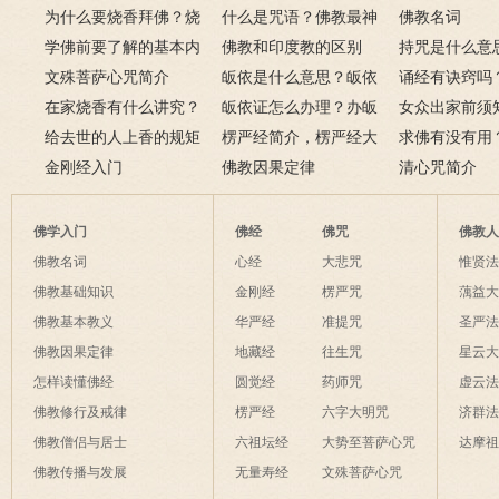
为什么要烧香拜佛？烧
什么是咒语？佛教最神
佛教名词
香的含义是什么？
学佛前要了解的基本内
奇的九个咒语
佛教和印度教的区别
持咒是什么意
容
文殊菩萨心咒简介
皈依是什么意思？皈依
持咒？
诵经有诀窍吗
在家烧香有什么讲究？
三宝又是什么意思？
皈依证怎么办理？办皈
十二条诀窍
女众出家前须
一些禁忌千万不要触
给去世的人上香的规矩
依证后的忌讳是什么？
楞严经简介，楞严经大
只有一次出家
求佛有没有用
碰！
金刚经入门
致在讲什么？
佛教因果定律
说佛菩萨可以
清心咒简介
佛学入门
佛经
佛咒
佛教
佛教名词
心经
大悲咒
惟贤
佛教基础知识
金刚经
楞严咒
蕅益
佛教基本教义
华严经
准提咒
圣严
佛教因果定律
地藏经
往生咒
星云
怎样读懂佛经
圆觉经
药师咒
虚云
佛教修行及戒律
楞严经
六字大明咒
济群
佛教僧侣与居士
六祖坛经
大势至菩萨心咒
达摩
佛教传播与发展
无量寿经
文殊菩萨心咒