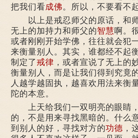
把我们看
成佛
。所以，不要看不
以上是戒忍师父的原话，和师
无上的加持力和师父的
智慧
啊。
或者刚刚开始学佛，往往就会犯
来衡量别人。其实，谁都经不起
制定了
戒律
，或者宣说了无上的
衡量别人，而是让我们得到究竟
人越学越固执，越喜欢用法来衡
陀的本意。
上天给我们一双明亮的眼睛，
的，不是用来寻找黑暗的。什么
到别人的好，寻找对方的
功德
，