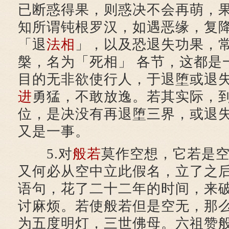
已断惑得果，则惑决不会再萌，
知所谓钝根罗汉，如遇恶缘，复
「退
法相
」，以及恐退失功果，
槃，名为「死相」 各节，这都是
目的无非欲使行人，于退堕或退
进
勇猛，不敢放逸。若其实际，
位，是决没有再退堕三界，或退
又是一事。
5.对
般若
莫作空想，它若是
又何必从空中立此假名，立了之
语句，花了二十二年的时间，来
讨麻烦。若使般若但是空无，那
为五度明灯，三世佛母。六祖赞