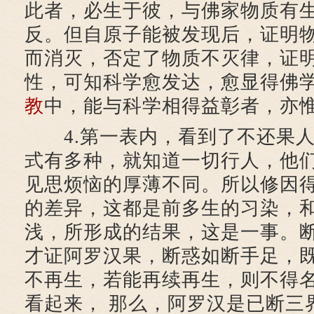
此者，必生于彼，与佛家物质有
反。但自原子能被发现后，证明
而消灭，否定了物质不灭律，证
性，可知科学愈发达，愈显得佛
教
中，能与科学相得益彰者，亦
4.第一表内，看到了不还果人
式有多种，就知道一切行人，他
见思烦恼的厚薄不同。所以修因
的差异，这都是前多生的习染，
浅，所形成的结果，这是一事。
才证阿罗汉果，断惑如断手足，
不再生，若能再续再生，则不得
看起来， 那么，阿罗汉是已断三