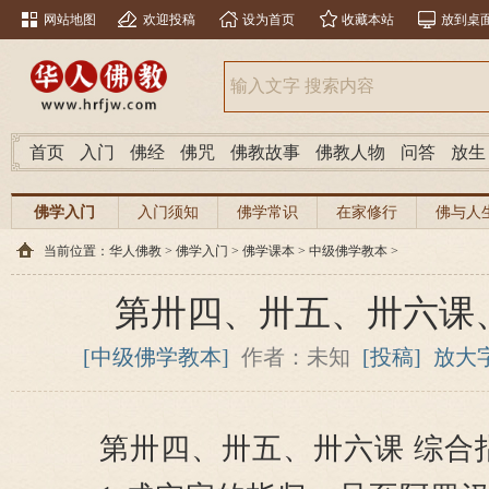
网站地图
欢迎投稿
设为首页
收藏本站
放到桌
首页
入门
佛经
佛咒
佛教故事
佛教人物
问答
放生
佛学入门
入门须知
佛学常识
在家修行
佛与人
当前位置：
华人佛教
>
佛学入门
>
佛学课本
>
中级佛学教本
>
第卅四、卅五、卅六课
[中级佛学教本]
作者：未知
[投稿]
放大
第卅四、卅五、卅六课 综合