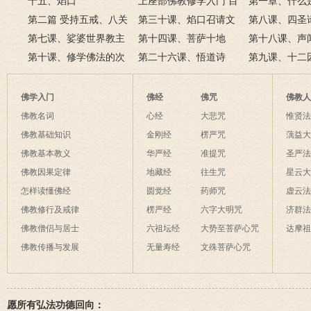
十五、焰口
正念观身
上座部佛教修学入门 目
(二)
第一章、什么
第二篇 受持五戒、八关
录
第三十课、焰口召请文
三节、佛教的
第八课、四圣
斋戒、菩萨戒
第七课、娑婆世界教主
(宋·苏轼)
第十四课、菩萨十地
第十八课、声
释迦牟尼佛
第十课、修学佛法的次
第二十六课、悟道诗
第九课、十二
第
佛学入门
佛经
佛咒
佛教
佛教名词
心经
大悲咒
惟贤
佛教基础知识
金刚经
楞严咒
蕅益
佛教基本教义
华严经
准提咒
圣严
佛教因果定律
地藏经
往生咒
星云
怎样读懂佛经
圆觉经
药师咒
虚云
佛教修行及戒律
楞严经
六字大明咒
济群
佛教僧侣与居士
六祖坛经
大势至菩萨心咒
达摩
佛教传播与发展
无量寿经
文殊菩萨心咒
愿所有弘法功德回向：