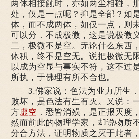
两体相接触时，亦如两尘相碰，
处，仅是一点呢？抑是全部？如
体，而不成两体，如仅一点，则
可以分，不成极微，这是说极微义
二，极微不是空。无论什么东西
体积，终不是空无。说把极微无
以成为空显与事实不符，这不过
所执，于佛理有所不合也。
3.佛家说：色法为业力所生，
败坏，是色法有生有灭。又说：
方
虚空
，悉皆消殒，是正报灭度
然而前此的物理学家，却说物质
分合方法，证明物质之灭于此者