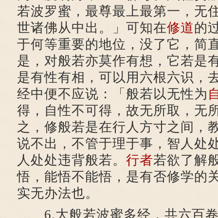
若波罗蜜，最尊最上最第一，无
世诸佛从中出。」可知在
修道
的
于何等重要的地位，没了它，简
是，对般若亦莫作有想，它若是
是有性有相，可以用六根六识，
经中便不应说：「般若以无性为
得，自性不可得，故无所取，无
之，修般若是在行人方寸之间，
说不出，不管于理于事，智人处
人处处违背般若。
行者
若欲了解
悟，能悟不能悟，是有否修学的
实无办法也。
6.大般若波蜜多经，共六百卷