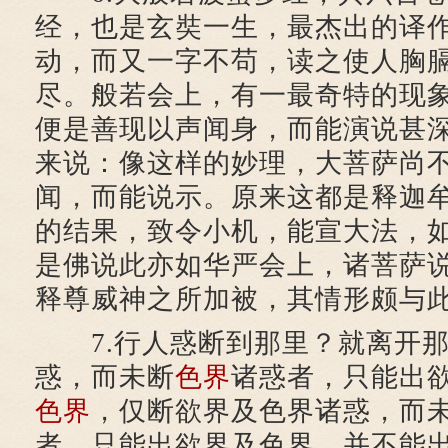
经，也是玄奘一生，最杰出的译
动，而又一字不苟，读之使人胸
尽。般若会上，有一最奇特的现
便是善现以声闻身，而能演说甚
来说：像这样的妙理，大菩萨尚
闻，而能说示。原来这都是释迦
的结果，致令小机，能宣大法，
是佛说此亦如华严会上，诸菩萨
释尊威神之所加被，其情形颇与
7.行人惑断到那里？就离开那
惑，而未断
色界
诸惑者，只能出
色界
，仅断欲界及色界诸惑，而
者，只能出欲界及色界，并不能