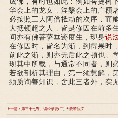
成佛，有时也如此：例如菩提树
华会上的龙女，涅槃会上的广额
必按照三大阿僧祗劫的次序，而
大抵顿超之人，皆是修因在前多
间亦有佛菩萨垂迹度生，现身
说
在修因时，皆名为渐，到得果时
前此之渐，则亦无后此之顿也。
现其中所载，与通常不同者，则
若欲剖析其理由，第一须慧解，
须质询善知识，舍此三者外，实
上一篇：
第三十七课、读经录要(二) 大般若波罗