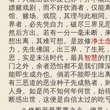
嫖赌戏剧，而不好饮酒者，仅能
馆、赌场、戏院，其理与此相同
界者，必先凭自力，破尽三界见
然后方出。若有一分一毫未断，
想出离，其难可想。是故修
净土
力，先生佛国，出三界，了生死
思，实是末法时代，最具
智慧
的
门之外，余者恐怕都不是我们障
能即生成办也。倘若不能即生出
有三恶道的恶业种子先成熟者，
人身。如是尚不知何年何世，始
断惑出世，这便是自信太过的吃