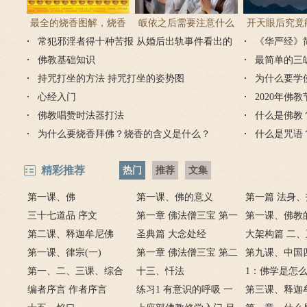
最全的烧香图解，烧香
皈依之后需要注意什么
开天眼后究竟
常犯邪淫者得十种苦报 从婚后出轨事件看出的
有何含义与讲究？
吗 皈依佛门后的注意事
《华严经》
么？
因果报应
佛教基础知识
项
最简单的三
持咒打坐的方法 持咒打坐的姿势图
为什么要学
心经入门
2020年佛
佛教唱赞时法器打法
什么是佛教
为什么要烧香拜佛？烧香的含义是什么？
什么是咒语
精彩推荐
热门
推荐
文集
第一课、佛
第一课、佛的意义
第一篇 法身
三十七道品 序文
第一章 佛法僧三宝 第一
身
第一课、佛教
第二课、释迦牟尼佛
节 何谓佛
圣典篇 大念处经
大架构篇 二
(一)
第一课、律宗(一)
第一章 佛法僧三宝 第二
力
第九课、中国
第一、二、三课、综合
节 释迎牟尼佛
十三、忏法
(一)
1：佛学是怎
指要
编者序言 作者序言
练习1 有意识的呼吸 一
第三课、释迦