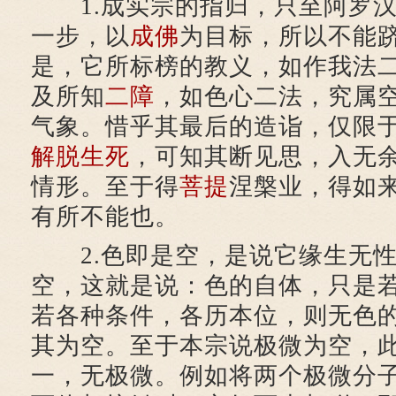
1.成实宗的指归，只至阿罗汉
一步，以
成佛
为目标，所以不能
是，它所标榜的教义，如作我法
及所知
二障
，如色心二法，究属
气象。惜乎其最后的造诣，仅限
解脱
生死
，可知其断见思，入无
情形。至于得
菩提
涅槃业，得如
有所不能也。
2.色即是空，是说它缘生无性
空，这就是说：色的自体，只是
若各种条件，各历本位，则无色
其为空。至于本宗说极微为空，
一，无极微。例如将两个极微分