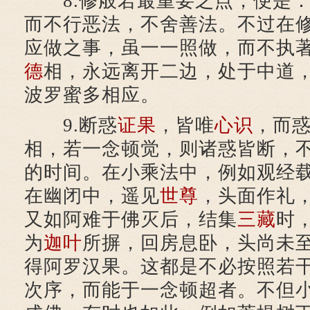
8.修般若最重要之点，便是：
而不行恶法，不舍善法。不过在
应做之事，虽一一照做，而不执
德
相，永远离开二边，处于中道
波罗蜜多相应。
9.断惑
证果
，皆唯
心识
，而
相，若一念顿觉，则诸惑皆断，
的时间。在小乘法中，例如观经
在幽闭中，遥见
世尊
，头面作礼
又如阿难于佛灭后，结集
三藏
时
为
迦叶
所摒，回房息卧，头尚未
得阿罗汉果。这都是不必按照若
次序，而能于一念顿超者。不但