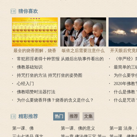
猜你喜欢
最全的烧香图解，烧香
皈依之后需要注意什么
开天眼后究竟
常犯邪淫者得十种苦报 从婚后出轨事件看出的
有何含义与讲究？
吗 皈依佛门后的注意事
《华严经》
么？
因果报应
佛教基础知识
项
最简单的三
持咒打坐的方法 持咒打坐的姿势图
为什么要学
心经入门
2020年佛
佛教唱赞时法器打法
什么是佛教
为什么要烧香拜佛？烧香的含义是什么？
什么是咒语
精彩推荐
热门
推荐
文集
第一课、佛
第一课、佛的意义
第一篇 法身
三十七道品 序文
第一章 佛法僧三宝 第一
身
第一课、佛教