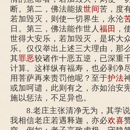
断。第二，佛法能拔
世间
苦，度
若加毁灭，则使一切界生，永沦
日。第三，佛法能作世人
福田
，
世得大安乐，若加毁灭，是坏大
乐。仅仅举出上述三大理由，那
其
罪恶
较诸作十恶五逆，已深重
计算。这样纵有福寿，也必剥净
用菩萨再来责罚他呢？至于
护法
或加呵谴，此则有之，亦如治安
施以惩法，不足异也。
8.老庄主张清净无为，其学说
我相信老庄若遇释迦，亦必
欢喜