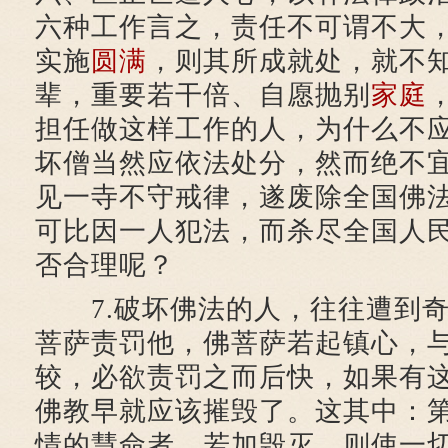
六种工作言之，责任不可谓不大
实施
圆满
，则其所成就处，就不
辈，重要若干倍、自愿抛别
家庭
担任做这样工作的人，为什么不
坏僧当然应依法处分，然而绝不
见一寺不守戒律，遂废除全国佛
可比因一人犯法，而杀尽全国人
否合理呢？
7.破坏佛法的人，往往遭到奇
菩萨责罚他，佛菩萨若起镇心，
较，必欲责罚之而后快，如果有
佛教早就应该摧毁了。这其中：
情的慧命者，若加毁灭，则使一