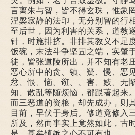
突。例如：老子言致虚极。守静
言离朱与智，皆不得玄珠，惟象
涅槃寂静的法印，无分别智的行
至后世，因为利害的关系，道教
针，时施排挤。非排其教义不足
饭碗，末法斗争坚固之端，实肇
徒，皆张道陵所出，并不知有老
恶心所中的贪、镇、疑、慢、恶
忿、恨、恼、诳、、害、嫉、无
知、散乱等随烦恼，都跟著起来
而三恶道的资粮，却先成办，则
目前，早伏于身后。修道竟修入
所及，然而事实上竟然如此，古
是，甚矣镇嫉之心不可有也。