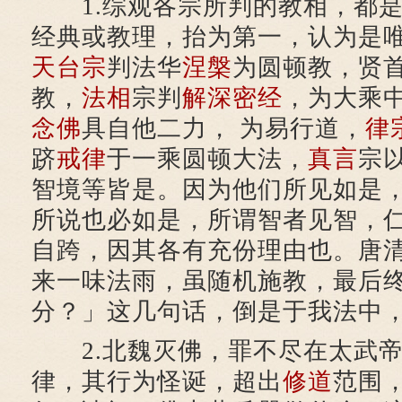
1.综观各宗所判的教相，都是
经典或教理，抬为第一，认为是
天台宗
判法华
涅槃
为圆顿教，贤
教，
法相
宗判
解深密经
，为大乘
念佛
具自他二力， 为易行道，
律
跻
戒律
于一乘圆顿大法，
真言
宗
智境等皆是。因为他们所见如是
所说也必如是，所谓智者见智，
自跨，因其各有充份理由也。唐
来一味法雨，虽随机施教，最后
分？」这几句话，倒是于我法中
2.北魏灭佛，罪不尽在太武帝
律，其行为怪诞，超出
修道
范围