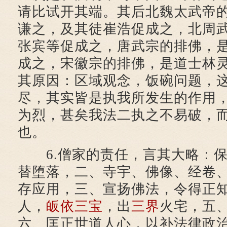
请比试开其端。其后北魏太武帝
谦之，及其徒崔浩促成之，北周
张宾等促成之，唐武宗的排佛，
成之，宋徽宗的排佛，是道士林
其原因：区域观念，饭碗问题，
尽，其实皆是执我所发生的作用
为烈，甚矣我法二执之不易破，
也。
6.僧家的责任，言其大略：保
替堕落，二、寺宇、佛像、经卷
存应用，三、宣扬佛法，令得正
人，
皈依三宝
，出
三界
火宅，五
六、匡正世道人心，以补法律政