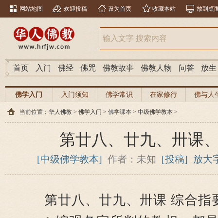
网站地图
欢迎投稿
设为首页
收藏本站
放到桌
首页
入门
佛经
佛咒
佛教故事
佛教人物
问答
放生
佛学入门
入门须知
佛学常识
在家修行
佛与人
当前位置：
华人佛教
>
佛学入门
>
佛学课本
>
中级佛学教本
>
第廿八、廿九、卅课
[中级佛学教本]
作者：未知
[投稿]
放大
第廿八、廿九、卅课 综合指