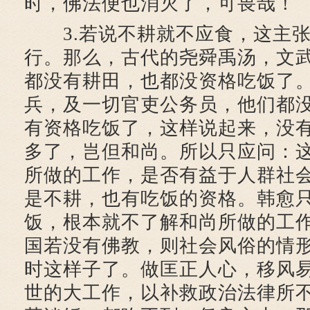
时，佛法便也消灭了，可畏哉！
3.若说不耕就不应食，这主张
行。那么，古代的尧舜禹汤，文
都没有耕田，也都没资格吃饭了
兵，及一切官吏公务员，他们都
有资格吃饭了，这样说起来，没
多了，岂但和尚。所以只应问：
所做的工作，是否有益于人群社
是不耕，也有吃饭的资格。韩愈
饭，根本就不了解和尚所做的工
国若没有佛教，则社会风俗的情
时这样子了。做匡正人心，移风
世的大工作，以补救政治法律所