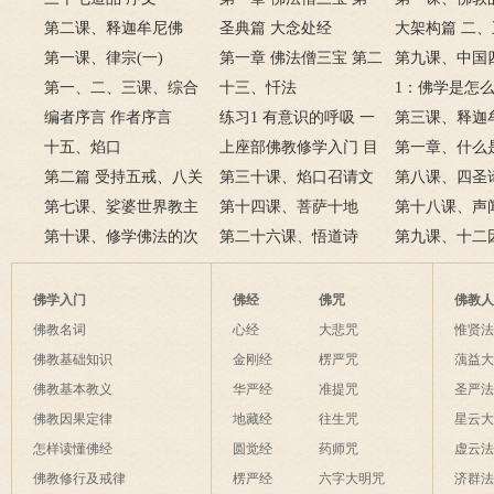
第二课、释迦牟尼佛
节 何谓佛
圣典篇 大念处经
大架构篇 二
(一)
第一课、律宗(一)
第一章 佛法僧三宝 第二
力
第九课、中国
第一、二、三课、综合
节 释迎牟尼佛
十三、忏法
(一)
1：佛学是怎
指要
编者序言 作者序言
练习1 有意识的呼吸 一
第三课、释迦
十五、焰口
正念观身
上座部佛教修学入门 目
(二)
第一章、什么
第二篇 受持五戒、八关
录
第三十课、焰口召请文
三节、佛教的
第八课、四圣
斋戒、菩萨戒
第七课、娑婆世界教主
(宋·苏轼)
第十四课、菩萨十地
第十八课、声
释迦牟尼佛
第十课、修学佛法的次
第二十六课、悟道诗
第九课、十二
第
佛学入门
佛经
佛咒
佛教
佛教名词
心经
大悲咒
惟贤
佛教基础知识
金刚经
楞严咒
蕅益
佛教基本教义
华严经
准提咒
圣严
佛教因果定律
地藏经
往生咒
星云
怎样读懂佛经
圆觉经
药师咒
虚云
佛教修行及戒律
楞严经
六字大明咒
济群