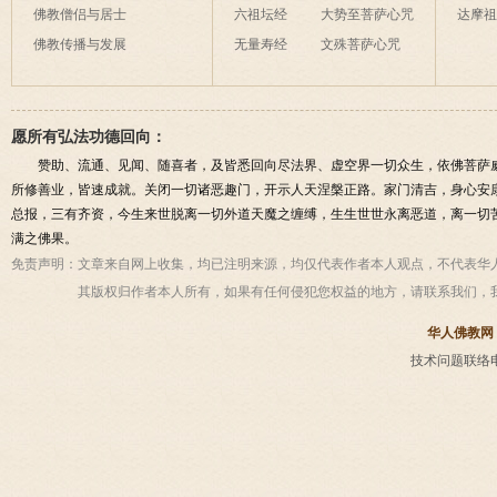
佛教僧侣与居士
六祖坛经
大势至菩萨心咒
达摩
佛教传播与发展
无量寿经
文殊菩萨心咒
愿所有弘法功德回向：
赞助、流通、见闻、随喜者，及皆悉回向尽法界、虚空界一切众生，依佛菩萨
所修善业，皆速成就。关闭一切诸恶趣门，开示人天涅槃正路。家门清吉，身心安
总报，三有齐资，今生来世脱离一切外道天魔之缠缚，生生世世永离恶道，离一切
满之佛果。
免责声明：
文章来自网上收集，均已注明来源，均仅代表作者本人观点，不代表华
其版权归作者本人所有，如果有任何侵犯您权益的地方，请联系我们，
华人佛教网
技术问题联络