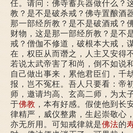
任。请问：佛寺蓄兵器做什么？
教？是不是破杀戒？佛寺置酿酒
那一部经所教？是不是破酒戒？
财物，这是那一部经所教？是不
戒？僧伽不修道，破根本大戒，
在，权臣从而谮之，人主又安得
若说太武帝害了和尚，倒不如说
自己做出事来，累他君臣们，千
报，岂不冤枉。吾人只要看：帝
师，邀请均高、玄高二师，为太
于
佛教
，本有好感。假使他到长
律精严，威仪整肃，生起崇敬心
亦无所用。可知戒律就是
佛法
的