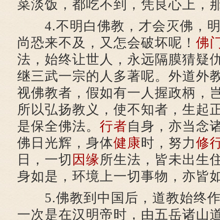
菜淡饭，都吃不到，凭良心上，
4.不明白佛教，才会灭佛，明
尚恐来不及，又怎会破坏呢！
佛
法，始终让世人，永远隔膜猜疑
继三武一宗的人多著呢。外道外
视佛教者，假如有一人握政柄，
所以弘扬教义，使不知者，生起
是保全佛法。
行者
自身，亦当念
佛日光辉，身体
健康
时，努力
修
日，一切
因缘
所生法，皆未出生
身如是，环境上一切事物，亦皆
5.佛教到中国后，道教始终作
一次是在汉明帝时，由五岳诸山