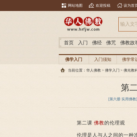
网站地图
欢迎投稿
设为首
首页
入门
佛经
佛咒
佛教故
佛学入门
入门须知
佛学常
当前位置：
华人佛教
>
佛学入门
>
佛光教
第
[第六册 实用佛教
第二课
佛教
的伦理观
伦理是人与人之间的一种次