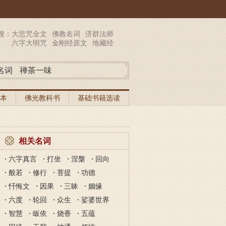
搜：
大悲咒全文
佛教名词
济群法师
六字大明咒
金刚经原文
地藏经
名词
禅茶一味
本
佛光教科书
基础书籍选读
相关名词
六字真言
打坐
涅槃
回向
般若
修行
菩提
功德
忏悔文
因果
三昧
姻缘
六度
轮回
众生
娑婆世界
智慧
皈依
烧香
五蕴