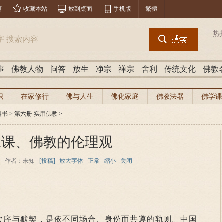
页
收藏本站
放到桌面
手机版
繁體
热
事
佛教人物
问答
放生
净宗
禅宗
舍利
传统文化
佛教
识
在家修行
佛与人生
佛化家庭
佛教法器
佛学课
科书
>
第六册 实用佛教
>
二课、佛教的伦理观
]
作者：未知
[投稿]
放大字体
正常
缩小
关闭
序与默契，是依不同场合、身份而共遵的轨则。中国