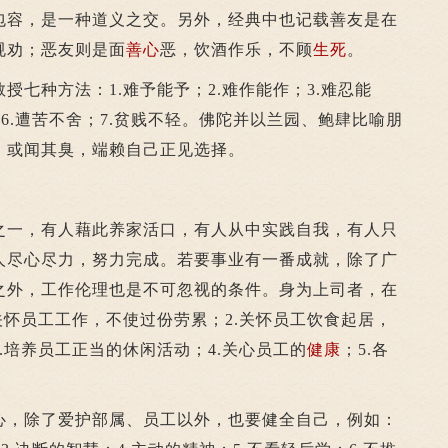
包容，是一种道义之交。另外，经典中也记载善友是在
规劝；恶友则是面
善心
恶，饮酒作乐，不顾
生死
。
种方法：1.难予能予；2.难作能作；3.难忍能
；6.遭苦不舍；7.贫贱不轻。佛陀并以兰园、鲍肆比喻朋
，或闻其臭，端赖自己正见选择。
一，有人藉此养家活口，有人从中实践自我，有人只
人尽心尽力，努力完成。若要事业有一番成就，除了广
之外，工作伦理也是不可忽视的条件。身为上司者，在
关怀员工工作，不使过份劳累；2.关怀员工饮食起居，
.培养员工正当的休闲活动；4.关心员工的
健康
；5.各
，除了爱护部属、员工以外，也要健全自己，例如：