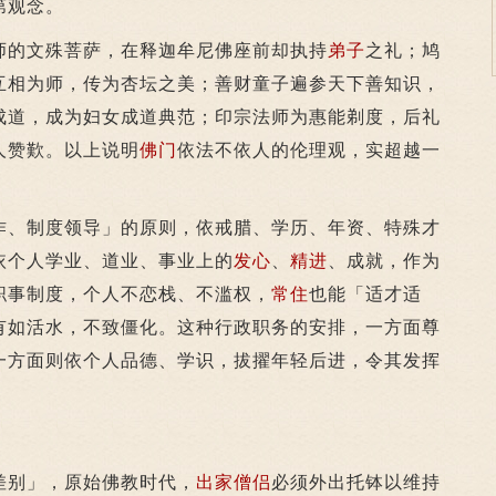
第观念。
的文殊菩萨，在释迦牟尼佛座前却执持
弟子
之礼；鸠
互相为师，传为杏坛之美；善财童子遍参天下善知识，
成道，成为妇女成道典范；印宗法师为惠能剃度，后礼
人赞歎。以上说明
佛门
依法不依人的伦理观，实超越一
作、制度领导」的原则，依戒腊、学历、年资、特殊才
依个人学业、道业、事业上的
发心
、
精进
、成就，作为
职事制度，个人不恋栈、不滥权，
常住
也能「适才适
有如活水，不致僵化。这种行政职务的安排，一方面尊
一方面则依个人品德、学识，拔擢年轻后进，令其发挥
别」，原始佛教时代，
出家
僧侣
必须外出托钵以维持