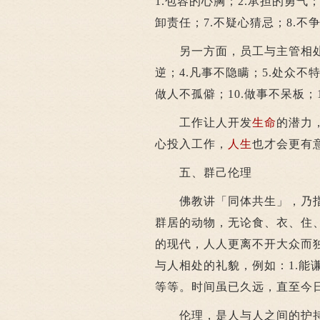
1.包容的心胸；2.承担的勇气；
卸责任；7.不疑心猜忌；8.
另一方面，员工与主管相处之
逆；4.凡事不隐瞒；5.处众不特
做人不孤僻；10.做事不呆板；
工作让人开发
生命
的潜力
心投入工作，
人生
也才会更有
五、群己伦理
佛教讲「同体共生」，乃指
群居的动物，无论食、衣、住
的现代，人人更离不开大众而
与人相处的礼貌，例如：1.能谦
等等。时间虽已久远，直至今
伦理，是人与人之间的护持