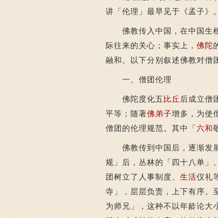
讲「伦理」最早见于《孟子》
佛教传入中国，在中国生根
际往来的关心；事实上，
佛陀
融和。以下分别叙述佛教对僧
一、僧团伦理
佛陀度化五
比丘
后成立僧
平等；随著
佛弟子
增多，为使
僧团的伦理规范。其中「
六和
佛教传到中国后，逐渐发
规」后，丛林的「四十八单」
团树立了人事制度、
生活
仪礼
寺」，层层负责，上下有序。
为师兄」，这种不以年龄论大