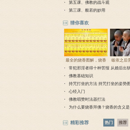
第五课、佛教的战斗观
第三课、般若的妙用
猜你喜欢
最全的烧香图解，烧香
皈依之后
常犯邪淫者得十种苦报 从婚后出
有何含义与讲究？
吗 皈依佛
因果报应
佛教基础知识
持咒打坐的方法 持咒打坐的姿势
心经入门
佛教唱赞时法器打法
为什么要烧香拜佛？烧香的含义是
精彩推荐
热门
推荐