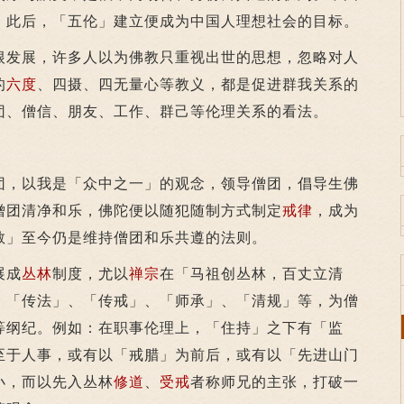
。此后，「五伦」建立便成为中国人理想社会的目标。
发展，许多人以为佛教只重视出世的思想，忽略对人
的
六度
、四摄、四无量心等教义，都是促进群我关系的
团、僧信、朋友、工作、群己等伦理关系的看法。
团，以我是「众中之一」的观念，领导僧团，倡导生佛
僧团清净和乐，佛陀便以随犯随制方式制定
戒律
，成为
敬」至今仍是维持僧团和乐共遵的法则。
展成
丛林
制度，尤以
禅宗
在「马祖创丛林，百丈立清
、「传法」、「传戒」、「师承」、「清规」等，为僧
等纲纪。例如：在职事伦理上，「住持」之下有「监
至于人事，或有以「戒腊」为前后，或有以「先进山门
小，而以先入丛林
修道
、
受戒
者称师兄的主张，打破一