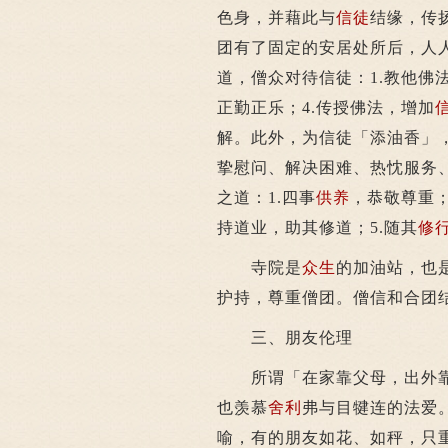
色身，并藉此与
信徒
结缘，传
团有了固定的安居处所后，人
道，僧众对待信徒：1.教他佛
正勤正乐；4.传授佛法，增加
解。此外，为信徒「添油香」
挚慰问、解决困难、热忱服务
之道：1.四事
供养
，恭敬尊重；
持道业，助其修道；5.随其
修
寺院是
众生
的加油站，也
护持，尊重僧团。僧信和合团
三、朋友伦理
所谓「在家靠父母，出外靠
也羡慕
舍利
弗与目犍连的法爱
喻，有的朋友如花、如秤，只