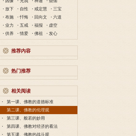
因缘
无我
神通
烦恼
放下
自性
戒定慧
三宝
布施
忏悔
回向文
六道
业力
五戒
福报
虚空
供养
情爱
佛祖
发心
推荐内容
热门推荐
相关阅读
第一课、佛教的道德标准
第二课、佛教的伦理观
第三课、般若的妙用
第四课、佛教对经济的看法
第五课、佛教的战斗观