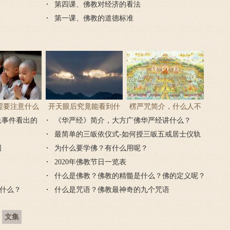
第四课、佛教对经济的看法
第一课、佛教的道德标准
需要注意什么
开天眼后究竟能看到什
楞严咒简介，什么人不
轨事件看出的
门后的注意事
《华严经》简介，大方广佛华严经讲什么？
么？
能念楞严咒？
项
最简单的三皈依仪式-如何授三皈五戒居士仪轨
图
为什么要学佛？有什么用呢？
2020年佛教节日一览表
什么是佛教？佛教的精髓是什么？佛的定义呢？
什么？
什么是咒语？佛教最神奇的九个咒语
文集