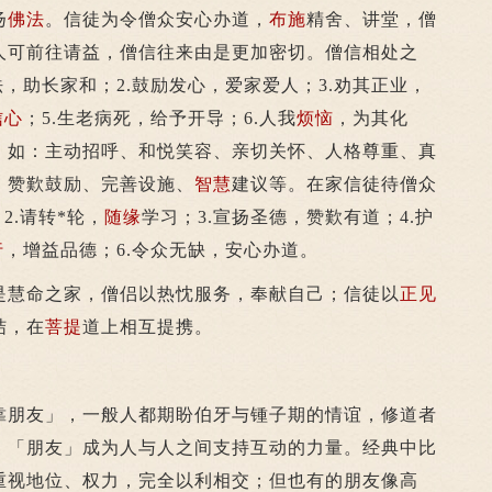
扬
佛法
。信徒为令僧众安心办道，
布施
精舍、讲堂，僧
人可前往请益，僧信往来由是更加密切。僧信相处之
法，助长家和；2.鼓励发心，爱家爱人；3.劝其正业，
信心
；5.生老病死，给予开导；6.人我
烦恼
，为其化
，如：主动招呼、和悦笑容、亲切关怀、人格尊重、真
、赞歎鼓励、完善设施、
智慧
建议等。在家信徒待僧众
2.请转*轮，
随缘
学习；3.宣扬圣德，赞歎有道；4.护
行
，增益品德；6.令众无缺，安心办道。
是慧命之家，僧侣以热忱服务，奉献自己；信徒以
正见
结，在
菩提
道上相互提携。
朋友」，一般人都期盼伯牙与锺子期的情谊，修道者
。「朋友」成为人与人之间支持互动的力量。经典中比
重视地位、权力，完全以利相交；但也有的朋友像高