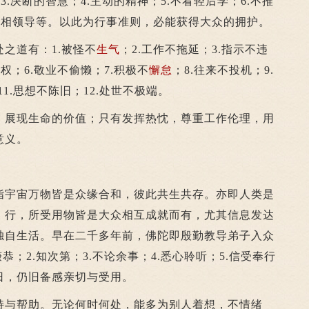
3.决断的智慧；4.主动的精神；5.不看轻后学；6.不推
不争相领导等。以此为行事准则，必能获得大众的拥护。
道有：1.被怪不
生气
；2.工作不拖延；3.指示不违
权；6.敬业不偷懒；7.积极不
懈怠
；8.往来不投机；9.
11.思想不陈旧；12.处世不极端。
，展现生命的价值；只有发挥热忱，尊重工作伦理，用
意义。
宇宙万物皆是众缘合和，彼此共生共存。亦即人类是
、行，所受用物皆是大众相互成就而有，尤其信息发达
独自生活。早在二千多年前，佛陀即殷勤教导弟子入众
恭；2.知次第；3.不论余事；4.悉心聆听；5.信受奉行
日，仍旧备感亲切与受用。
与帮助。无论何时何处，能多为别人着想，不情绪