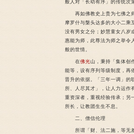
般人对「长幼有序」的传统次
再如佛教史上贵为七佛之师
摩罗什与槃头达多的大小二乘
没有男女之分；妙慧童女八岁
惠能为师，此尊法为师之举令
般的世情。
在
佛光
山，秉持「集体创
能等，设有序列等级制度，再
晋升的依据。「三年一调」的
所、人尽其才」，让人力运作
重资深者，重视经验传承；另
所长，让教团生生不息。
二、僧信伦理
所谓「财、法二施，等无差