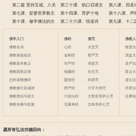
第二篇 受持五戒、八关
录
第三十课、焰口召请文
三节、佛教的
第八课、四圣
斋戒、菩萨戒
第七课、娑婆世界教主
(宋·苏轼)
第十四课、菩萨十地
第十八课、声
释迦牟尼佛
第十课、修学佛法的次
第二十六课、悟道诗
第九课、十二
第
佛学入门
佛经
佛咒
佛教
佛教名词
心经
大悲咒
惟贤
佛教基础知识
金刚经
楞严咒
蕅益
佛教基本教义
华严经
准提咒
圣严
佛教因果定律
地藏经
往生咒
星云
怎样读懂佛经
圆觉经
药师咒
虚云
佛教修行及戒律
楞严经
六字大明咒
济群
佛教僧侣与居士
六祖坛经
大势至菩萨心咒
达摩
佛教传播与发展
无量寿经
文殊菩萨心咒
愿所有弘法功德回向：