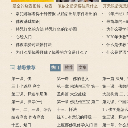
最全的烧香图解，烧香
皈依之后需要注意什么
开天眼后究竟
常犯邪淫者得十种苦报 从婚后出轨事件看出的
有何含义与讲究？
吗 皈依佛门后的注意事
《华严经》
么？
因果报应
佛教基础知识
项
最简单的三
持咒打坐的方法 持咒打坐的姿势图
为什么要学
心经入门
2020年佛
佛教唱赞时法器打法
什么是佛教
为什么要烧香拜佛？烧香的含义是什么？
什么是咒语
精彩推荐
热门
推荐
文集
第一课、佛
第一课、佛的意义
第一篇 法身
三十七道品 序文
第一章 佛法僧三宝 第一
身
第一课、佛教
第二课、释迦牟尼佛
节 何谓佛
圣典篇 大念处经
大架构篇 二
(一)
第一课、律宗(一)
第一章 佛法僧三宝 第二
力
第九课、中国
第一、二、三课、综合
节 释迎牟尼佛
十三、忏法
(一)
1：佛学是怎
指要
编者序言 作者序言
练习1 有意识的呼吸 一
第三课、释迦
十五、焰口
正念观身
上座部佛教修学入门 目
(二)
第一章、什么