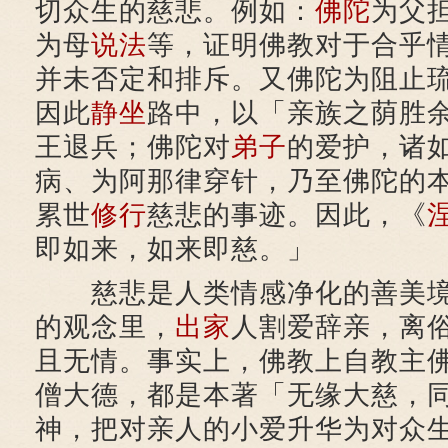
切众生的慈悲。例如：
佛陀
为父
为母
说法
等，证明佛教对于合乎
并未否定和排斥。又佛陀为阻止
因此
静坐
路中，以「亲族之荫胜
王退兵；佛陀对
弟子
的爱护，诸
病、为阿那律穿针，乃至佛陀的
累世
修行
慈悲的事迹。因此，《
即如来，如来即慈。」
慈悲是人类情感净化的善美境
的观念里，
出家
人割爱辞亲，离
且无情。事实上，佛教上自教主
僧大德，都是本著「无缘大慈，
神，把对亲人的小爱升华为对众