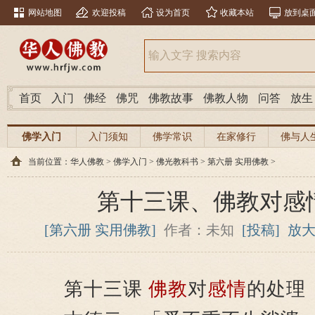
网站地图
欢迎投稿
设为首页
收藏本站
放到桌
首页
入门
佛经
佛咒
佛教故事
佛教人物
问答
放生
佛学入门
入门须知
佛学常识
在家修行
佛与人
当前位置：
华人佛教
>
佛学入门
>
佛光教科书
>
第六册 实用佛教
>
第十三课、佛教对感
[第六册 实用佛教]
作者：未知
[投稿]
放
第十三课
佛教
对
感情
的处理