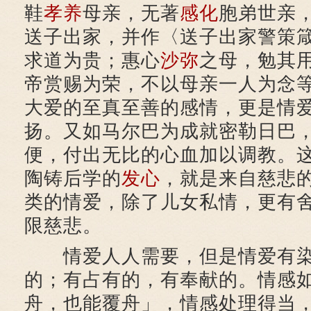
鞋
孝养
母亲，无著
感化
胞弟世亲
送子出家，并作〈送子出家警策
求道为贵；惠心
沙弥
之母，勉其
帝赏赐为荣，不以母亲一人为念
大爱的至真至善的感情，更是情
扬。又如马尔巴为成就密勒日巴
便，付出无比的心血加以调教。
陶铸后学的
发心
，就是来自慈悲
类的情爱，除了儿女私情，更有
限慈悲。
情爱人人需要，但是情爱有染
的；有占有的，有奉献的。情感
舟，也能覆舟」，情感处理得当