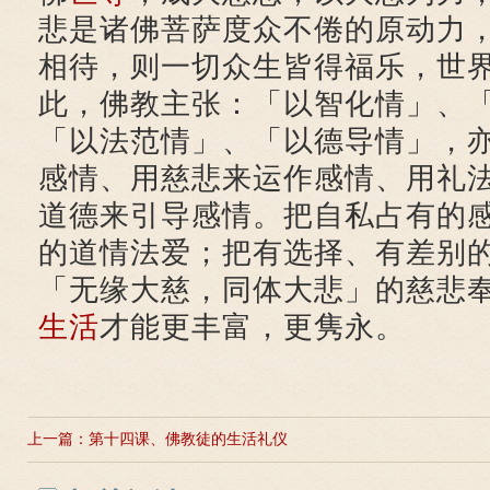
悲是诸佛菩萨度众不倦的原动力
相待，则一切众生皆得福乐，世
此，佛教主张：「以智化情」、
「以法范情」、「以德导情」，
感情、用慈悲来运作感情、用礼
道德来引导感情。把自私占有的
的道情法爱；把有选择、有差别
「无缘大慈，同体大悲」的慈悲
生活
才能更丰富，更隽永。
上一篇：
第十四课、佛教徒的生活礼仪