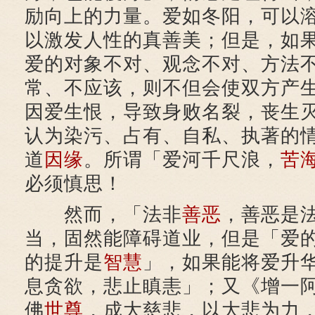
励向上的力量。爱如冬阳，可以
以激发人性的真善美；但是，如
爱的对象不对、观念不对、方法
常、不应该，则不但会使双方产
因爱生恨，导致身败名裂，丧生
认为染污、占有、自私、执著的
道
因缘
。所谓「爱河千尺浪，
苦
必须慎思！
然而，「法非
善恶
，善恶是
当，固然能障碍道业，但是「爱
的提升是
智慧
」，如果能将爱升
息贪欲，悲止瞋恚」；又《增一
佛
世尊
，成大慈悲，以大悲为力