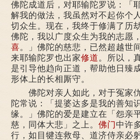
佛陀成道后，对耶输陀罗说：「
解我的做法，我虽然对不起你个
切众生。现在，我终于修满了历
佛陀，我以广度众生为我的志愿
喜
。」佛陀的慈悲，已然超越世
来耶输陀罗也出家
修道
。所以，
是引导他趋向正道，帮助他日臻
形体上的长相厮守。
佛陀对亲人如此，对于冤家仇
陀常说：「提婆达多是我的善知
缘。」佛陀的爱是建立在「怨亲
慈，同体大悲」之上。
佛门
中许
行，如目犍连救母、道济侍亲必