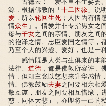
古德云：「爱不重不生娑婆。
源，根据佛教的「
十二因缘
」说
爱
，所以
轮回
生死
；人因为有情
情
众生
」。情爱并非专指男女之
母与
子女
之间的亲情、朋友之间
的袍泽之情、忠臣爱国之情等，
乃至个人的兴趣、爱好，也是一
感情既是人类与生俱来的本能
法律、
道德
，都是佛教所容许。
情，但却主张以慈悲来升华感情
情。佛教鼓励
夫妻
之间要相亲相
敬互谅，朋友之间要相互惜缘，
慈，同体大悲」，亦即将一己的