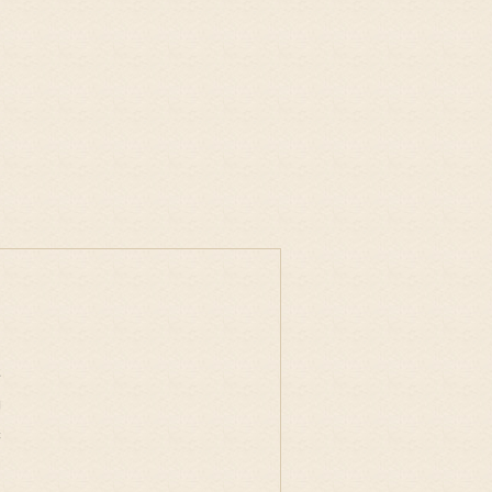
事
物
味