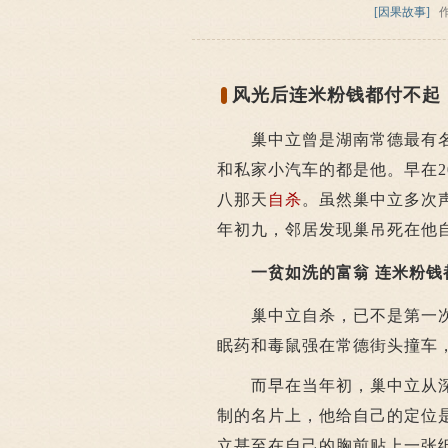
[因果故事]
风光后连米粉钱都付不起 
巢中立曾是湖南常德最有名
和私家小汽车的都是他。早在2
八那天
自杀
。虽然巢中立多次
年初九，邻居发现巢吊死在他
一贫如洗的富翁 连米粉钱
巢中立自杀，已不是第一次。2
眠药和毒鼠强在常德街头撞车
而早在当年初，巢中立从深
制的名片上，他给自己的定位
立甚至在自己的胸前贴上一张