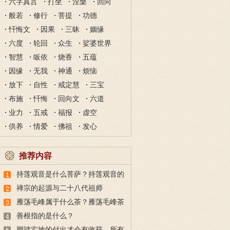
六字真言
打坐
涅槃
回向
般若
修行
菩提
功德
忏悔文
因果
三昧
姻缘
六度
轮回
众生
娑婆世界
智慧
皈依
烧香
五蕴
因缘
无我
神通
烦恼
放下
自性
戒定慧
三宝
布施
忏悔
回向文
六道
业力
五戒
福报
虚空
供养
情爱
佛祖
发心
推荐内容
持莲观音是什么菩萨？持莲观音的
故事
禅宗的起源与二十八代祖师
雁荡毛峰属于什么茶？雁荡毛峰茶
的特点与由来
善根指的是什么？
脚踏实地的付出才会有收获，所有