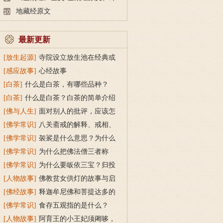
文及释意
地藏经原文
最新更新
[放生起源]
寺院设立放生池在经典或
传统上有什么根据？
[感应故事]
心经故事
[白茶]
什么是白茶，有哪些品种？
[白茶]
什么是白茶？白茶的简单介绍
[佛与人生]
面对别人的批评，应该怎
么做？
[佛学常识]
八关斋戒的解释、戒相、
功德利益
[佛学常识]
袈裟是什么意思？为什么
叫福田衣？
[佛学常识]
为什么把佛法僧三者称
为“宝”？
[佛学常识]
为什么要皈依三宝？归投
三宝令身心安稳
[人物故事]
佛教贫女供灯的故事与启
示
[佛经故事]
释迦牟尼佛和菩提达多的
双头鸟故事
[佛学常识]
食存五观指的是什么？
[人物故事]
阿育王的小王妃须阇哆，