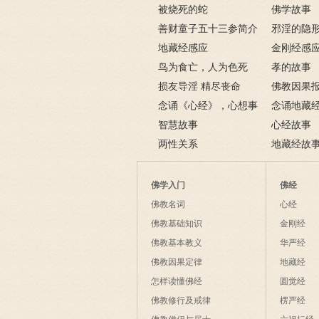
上纵欲酿车祸被烧死
被烧死的蛇
－淫人妻者
佛学故事
善财童子五十三参简介
邪淫的隐形
地藏经感应
不掉
金刚经感
鸟为食亡，人为色死
孝的故事
损友导淫 精尽丧命
佛教因果
念诵《心经》，心想事
例
念诵地藏
成
智慧故事
六则
心经故事
两性关系
地藏经故
佛学入门
佛经
佛教名词
心经
佛教基础知识
金刚经
佛教基本教义
华严经
佛教因果定律
地藏经
怎样读懂佛经
圆觉经
佛教修行及戒律
楞严经