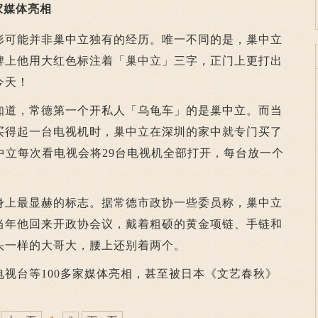
家媒体亮相
可能并非巢中立独有的经历。唯一不同的是，巢中立
牌上他用大红色标注着「巢中立」三字，正门上更打出
今天！
道，常德第一个开私人「乌龟车」的是巢中立。而当
买得起一台电视机时，巢中立在深圳的家中就专门买了
中立每次看电视会将29台电视机全部打开，每台放一个
身上最显赫的标志。据常德市政协一些委员称，巢中立
当年他回来开政协会议，戴着粗硕的黄金项链、手链和
头一样的大哥大，腰上还别着两个。
台等100多家媒体亮相，甚至被日本《文艺春秋》