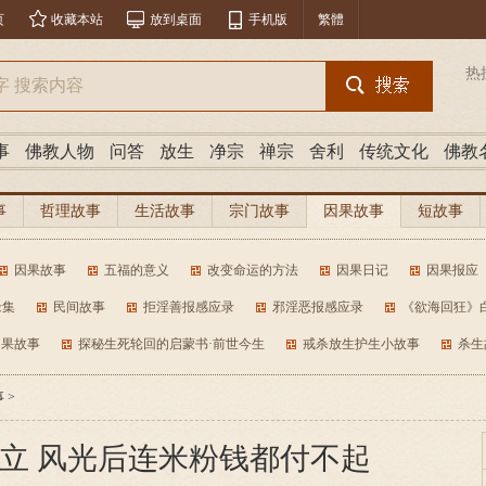
页
收藏本站
放到桌面
手机版
繁體
热
事
佛教人物
问答
放生
净宗
禅宗
舍利
传统文化
佛教
事
哲理故事
生活故事
宗门故事
因果故事
短故事
因果故事
五福的意义
改变命运的方法
因果日记
因果报应
缘集
民间故事
拒淫善报感应录
邪淫恶报感应录
《欲海回狂》
因果故事
探秘生死轮回的启蒙书·前世今生
戒杀放生护生小故事
杀生
事
>
立 风光后连米粉钱都付不起