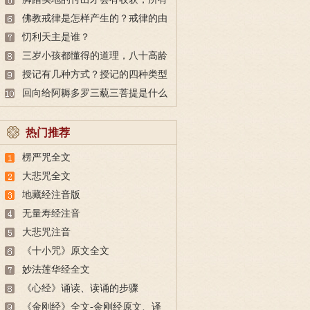
的付出都不会白费
佛教戒律是怎样产生的？戒律的由
来
忉利天主是谁？
三岁小孩都懂得的道理，八十高龄
也未必做得到
授记有几种方式？授记的四种类型
回向给阿耨多罗三藐三菩提是什么
意思？
热门推荐
楞严咒全文
大悲咒全文
地藏经注音版
无量寿经注音
大悲咒注音
《十小咒》原文全文
妙法莲华经全文
《心经》诵读、读诵的步骤
《金刚经》全文-金刚经原文、译