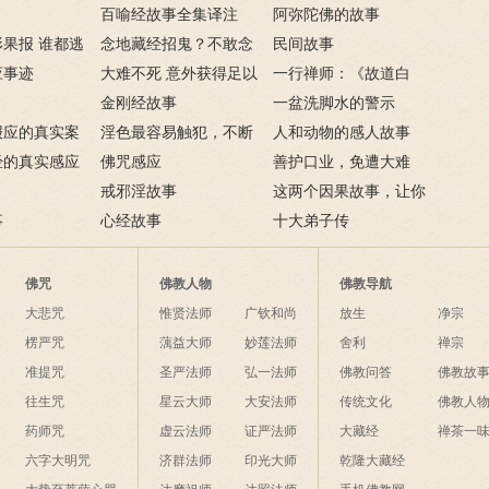
，妻淫人
百喻经故事全集译注
花心老汉染恶疾
阿弥陀佛的故事
果报 谁都逃
念地藏经招鬼？不敢念
民间故事
应事迹
地藏经的请进来
大难不死 意外获得足以
一行禅师：《故道白
致富的特异功能
金刚经故事
云》
一盆洗脚水的警示
报应的真实案
淫色最容易触犯，不断
人和动物的感人故事
经的真实感应
淫欲心难清静
佛咒感应
善护口业，免遭大难
戒邪淫故事
这两个因果故事，让你
事
心经故事
了解什么是业障
十大弟子传
佛咒
佛教人物
佛教导航
大悲咒
惟贤法师
广钦和尚
放生
净宗
楞严咒
蕅益大师
妙莲法师
舍利
禅宗
准提咒
圣严法师
弘一法师
佛教问答
佛教故
往生咒
星云大师
大安法师
传统文化
佛教人
药师咒
虚云法师
证严法师
大藏经
禅茶一
六字大明咒
济群法师
印光大师
乾隆大藏经