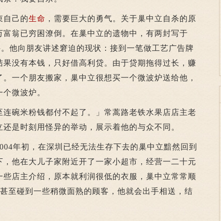
束自己的
生命
，需要巨大的勇气。关于巢中立自杀的原
万富翁已穷困潦倒。在巢中立的遗物中，有两封写于
的信件。他向朋友讲述窘迫的现状：接到一笔做工艺广告牌
结果没有本钱，只好借高利贷。由于贷期拖得过长，赚
了。一个朋友搬家，巢中立很想买一个微波炉送给他，
一个微波炉。
连碗米粉钱都付不起了。」常蒿路老铁水果店店主老
立还是时刻用怪异的举动，展示着他的与众不同。
04年初，在深圳已经无法生存下去的巢中立黯然回到
下，他在大儿子家附近开了一家小超市，经营一二十元
一些店主介绍，原本就利润很低的衣服，巢中立常常顺
，甚至碰到一些稍微面熟的顾客，他就会出手相送，结
。