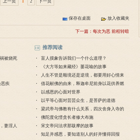
上一页
1
2
下一页
保存在桌面
放入收藏夹
下一篇：
每次为恶 前程转暗
推荐阅读
祸被烧死
盲人摸象告诉我们一个什么道理？
《大方等如来藏经》萎花喻的故事
人生不管是顺境还是逆境，都要用好心情来
染恶疾
对待
借花献佛的由来，释迦牟尼前身以花供养燃
灯佛
以感恩的心面对世界
以平等心面对芸芸众生，是菩萨的道德
梁武帝与佛教有什么关系，四次舍身入寺的
是哪个寺？
佛陀度化悭贪长者修大布施
，妻淫人
宋文帝问法求那跋摩的故事
知足并感恩，要知道别人的好并懂得回报