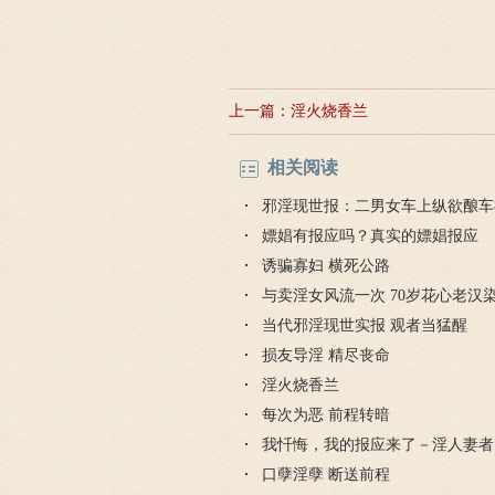
上一篇：
淫火烧香兰
相关阅读
邪淫现世报：二男女车上纵欲酿车
嫖娼有报应吗？真实的嫖娼报应
诱骗寡妇 横死公路
与卖淫女风流一次 70岁花心老汉
当代邪淫现世实报 观者当猛醒
损友导淫 精尽丧命
淫火烧香兰
每次为恶 前程转暗
我忏悔，我的报应来了－淫人妻者
口孽淫孽 断送前程