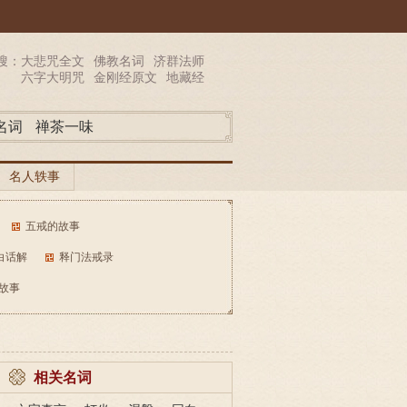
搜：
大悲咒全文
佛教名词
济群法师
六字大明咒
金刚经原文
地藏经
名词
禅茶一味
名人轶事
五戒的故事
白话解
释门法戒录
故事
相关名词