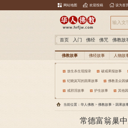
网站地图
欢迎投稿
设为首
首页
入门
佛经
佛咒
佛教故
佛教故事
佛经故事
人物故
放生杀生现报录
破戒果报故事
纪晓岚写的因果故事
佛教圣众因
戒邪淫故事
护生故事
其他
当前位置：
华人佛教
>
佛教故事
>
因果故
常德富翁巢中