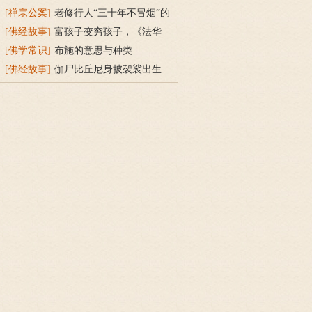
持戒穿素服得宝珠
[禅宗公案]
老修行人“三十年不冒烟”的
故事
[佛经故事]
富孩子变穷孩子，《法华
经》穷子喻的故事
[佛学常识]
布施的意思与种类
[佛经故事]
伽尸比丘尼身披袈裟出生
的因缘故事