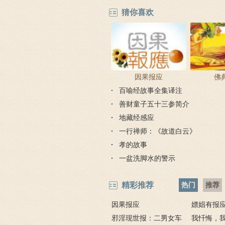
猜你喜欢
因果报应
佛
百喻经故事全集译注
善财童子五十三参简介
地藏经感应
一行禅师：《故道白云》
孝的故事
一盆洗脚水的警示
精彩推荐
热门
推荐
因果报应
嫖娼有报
邪淫现世报：二男女车
嫖娼报应
我忏悔，