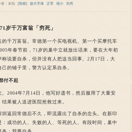
作者：未知
[投稿]
放大字体
正常
缩小
关闭
71岁千万富翁「穷死」
的千万富翁。常德第一个买电视机、第一个买摩托车
005年春节前，71岁的巢中立就放出话来，要在大年初
声称说要自杀，但并没有人把这当回事。2月17日，大
自己的铺子里，警方认定系自杀。
都付不起
004年7月14日，他写好遗书，然后服用了大量安
，结果被人送进医院抢救过来。
圳返回常德后不久，即流露出了自杀的念头。在新印
是：成功的人、失败的人、等死的人。有段时间，巢中
纸条：我要自杀。