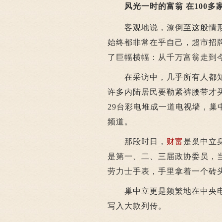
风光一时的富翁 在100多
客观地说，潦倒至这般情形
始终都非常在乎自己，超市招
了巨幅横幅：从千万富翁走到
在采访中，几乎所有人都知
许多内陆居民要勒紧裤腰带才
29台彩电堆成一道电视墙，巢
频道。
那段时日，
财富
是巢中立
是第一、二、三届政协委员，
劳力士手表，手里拿着一个砖
巢中立更是频繁地在中央电视
写入大款列传。