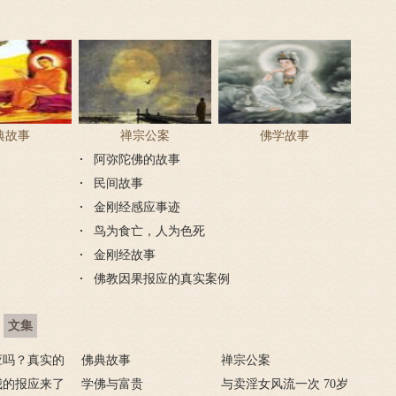
典故事
禅宗公案
佛学故事
阿弥陀佛的故事
民间故事
金刚经感应事迹
鸟为食亡，人为色死
金刚经故事
佛教因果报应的真实案例
文集
应吗？真实的
佛典故事
禅宗公案
我的报应来了
学佛与富贵
与卖淫女风流一次 70岁