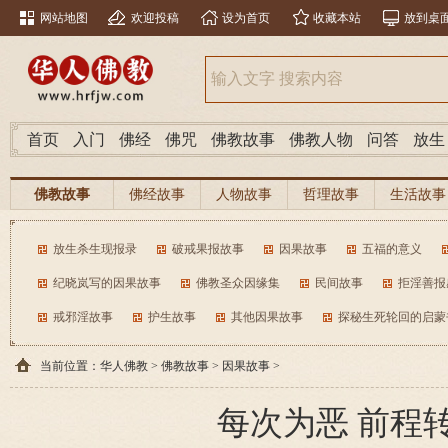
网站地图
欢迎投稿
设为首页
收藏本站
放到桌
首页
入门
佛经
佛咒
佛教故事
佛教人物
问答
放生
佛教故事
佛经故事
人物故事
哲理故事
生活故事
放生杀生现报录
破戒果报故事
因果故事
五福的意义
纪晓岚写的因果故事
佛教圣众因缘集
民间故事
拒淫善报
戒邪淫故事
护生故事
其他因果故事
探秘生死轮回的启蒙
当前位置：
华人佛教
>
佛教故事
>
因果故事
>
每次为恶 前程