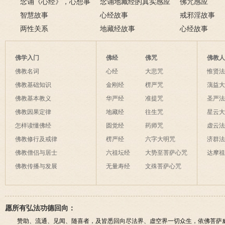
念诵《心经》，心想事
例
念诵地藏经的真实感应
淫欲心难清静
佛咒感应
成
智慧故事
六则
心经故事
戒邪淫故事
两性关系
地藏经故事
心经故事
佛学入门
佛经
佛咒
佛教
佛教名词
心经
大悲咒
惟贤
佛教基础知识
金刚经
楞严咒
蕅益
佛教基本教义
华严经
准提咒
圣严
佛教因果定律
地藏经
往生咒
星云
怎样读懂佛经
圆觉经
药师咒
虚云
佛教修行及戒律
楞严经
六字大明咒
济群
佛教僧侣与居士
六祖坛经
大势至菩萨心咒
达摩
佛教传播与发展
无量寿经
文殊菩萨心咒
愿所有弘法功德回向：
赞助、流通、见闻、随喜者，及皆悉回向尽法界、虚空界一切众生，依佛菩萨