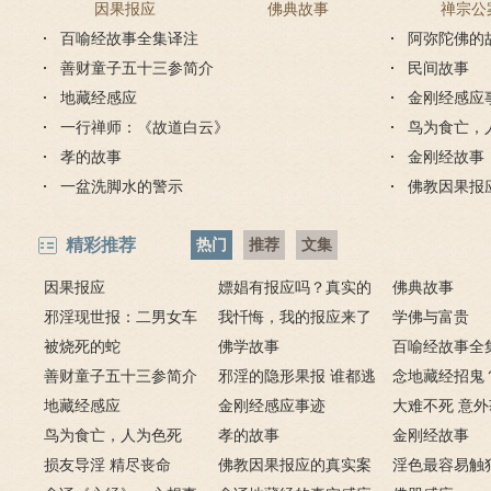
因果报应
佛典故事
禅宗公
百喻经故事全集译注
阿弥陀佛的
善财童子五十三参简介
民间故事
地藏经感应
金刚经感应
一行禅师：《故道白云》
鸟为食亡，
孝的故事
金刚经故事
一盆洗脚水的警示
佛教因果报
精彩推荐
热门
推荐
文集
因果报应
嫖娼有报应吗？真实的
佛典故事
邪淫现世报：二男女车
嫖娼报应
我忏悔，我的报应来了
学佛与富贵
上纵欲酿车祸被烧死
被烧死的蛇
－淫人妻者，妻淫人
佛学故事
百喻经故事全
善财童子五十三参简介
邪淫的隐形果报 谁都逃
念地藏经招鬼
地藏经感应
不掉
金刚经感应事迹
地藏经的请进
大难不死 意
鸟为食亡，人为色死
孝的故事
致富的特异功
金刚经故事
损友导淫 精尽丧命
佛教因果报应的真实案
淫色最容易触