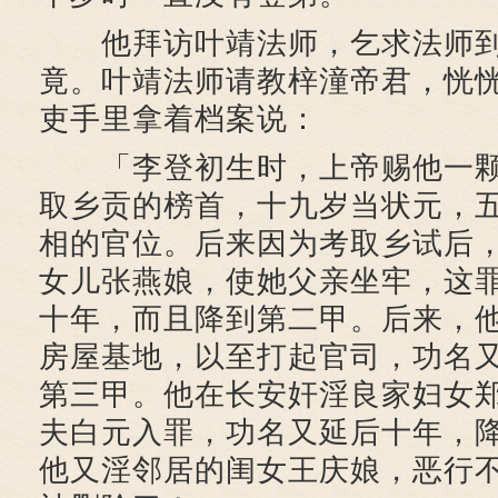
他拜访叶靖法师，乞求法师到
竟。叶靖法师请教梓潼帝君，恍
吏手里拿着档案说：
「李登初生时，上帝赐他一颗
取乡贡的榜首，十九岁当状元，
相的官位。后来因为考取乡试后
女儿张燕娘，使她父亲坐牢，这
十年，而且降到第二甲。后来，
房屋基地，以至打起官司，功名
第三甲。他在长安奸淫良家妇女
夫白元入罪，功名又延后十年，
他又淫邻居的闺女王庆娘，恶行