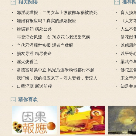
相关阅读
推荐
邪淫现世报：二男女车上纵欲酿车祸被烧死
盲人摸
嫖娼有报应吗？真实的嫖娼报应
《大方
诱骗寡妇 横死公路
人生不
与卖淫女风流一次 70岁花心老汉染恶疾
对待
借花献
当代邪淫现世实报 观者当猛醒
灯佛
以感恩
损友导淫 精尽丧命
以平等
淫火烧香兰
梁武帝
常德富翁巢中立 风光后连米粉钱都付不起
是哪个
佛陀度
我忏悔，我的报应来了－淫人妻者，妻淫人
宋文帝
口孽淫孽 断送前程
知足并
猜你喜欢