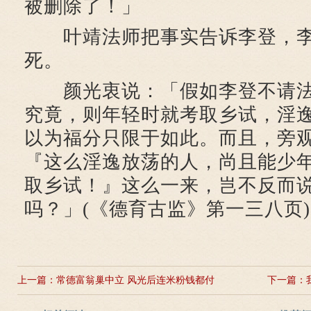
被删除了！」
叶靖法师把事实告诉李登，李
死。
颜光衷说：「假如李登不请法
究竟，则年轻时就考取乡试，淫
以为福分只限于如此。而且，旁
『这么淫逸放荡的人，尚且能少
取乡试！』这么一来，岂不反而
吗？」(《德育古监》第一三八页)
上一篇：
常德富翁巢中立 风光后连米粉钱都付
下一篇：
不起