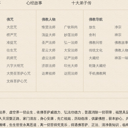
事
心经故事
了解什么是业障
十大弟子传
佛咒
佛教人物
佛教导航
大悲咒
惟贤法师
广钦和尚
放生
净宗
楞严咒
蕅益大师
妙莲法师
舍利
禅宗
准提咒
圣严法师
弘一法师
佛教问答
佛教故
往生咒
星云大师
大安法师
传统文化
佛教人
药师咒
虚云法师
证严法师
大藏经
禅茶一
六字大明咒
济群法师
印光大师
乾隆大藏经
大势至菩萨心咒
达摩祖师
达照法师
手机佛教网
文殊菩萨心咒
法界、虚空界一切众生，依佛菩萨威德力、弘法功德力，普愿消除一切罪障，福慧具
人天涅槃正路。家门清吉，身心安康，先亡祖妣，历劫怨亲，俱蒙佛慈，获本妙心。
缠缚，生生世世永离恶道，离一切苦得究竟乐，得遇佛菩萨、正法、清净善知识，临终