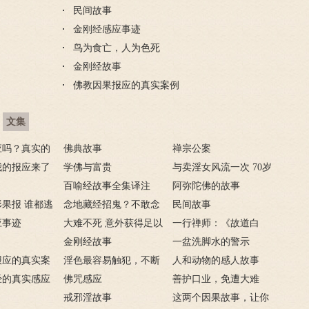
民间故事
金刚经感应事迹
鸟为食亡，人为色死
金刚经故事
佛教因果报应的真实案例
文集
应吗？真实的
佛典故事
禅宗公案
我的报应来了
学佛与富贵
与卖淫女风流一次 70岁
，妻淫人
百喻经故事全集译注
花心老汉染恶疾
阿弥陀佛的故事
果报 谁都逃
念地藏经招鬼？不敢念
民间故事
应事迹
地藏经的请进来
大难不死 意外获得足以
一行禅师：《故道白
致富的特异功能
金刚经故事
云》
一盆洗脚水的警示
报应的真实案
淫色最容易触犯，不断
人和动物的感人故事
经的真实感应
淫欲心难清静
佛咒感应
善护口业，免遭大难
戒邪淫故事
这两个因果故事，让你