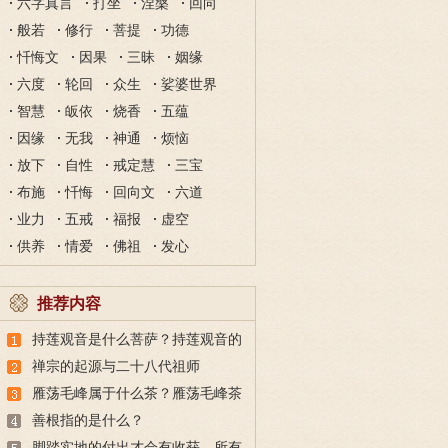
六字真言
打坐
涅槃
回向
般若
修行
菩提
功德
忏悔文
因果
三昧
姻缘
六度
轮回
众生
娑婆世界
智慧
皈依
烧香
五蕴
因缘
无我
神通
烦恼
放下
自性
戒定慧
三宝
布施
忏悔
回向文
六道
业力
五戒
福报
虚空
供养
情爱
佛祖
发心
推荐内容
持莲观音是什么菩萨？持莲观音的
故事
禅宗的起源与二十八代祖师
雁荡毛峰属于什么茶？雁荡毛峰茶
的特点与由来
善根指的是什么？
脚踏实地的付出才会有收获，所有