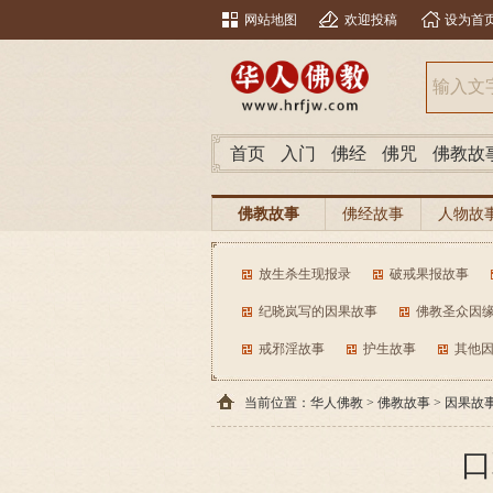
网站地图
欢迎投稿
设为首
首页
入门
佛经
佛咒
佛教故
佛教故事
佛经故事
人物故
放生杀生现报录
破戒果报故事
纪晓岚写的因果故事
佛教圣众因
戒邪淫故事
护生故事
其他
当前位置：
华人佛教
>
佛教故事
>
因果故
口