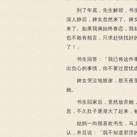
到了年底，先生解馆，书生
深人静后，婢女忽然来了。婢
来了。如果我俩始终眷恋，我
也不敢有怨言，只求赶快找好
了！」
书生回答：「我已将这件事
出负心的事情，你不要过度忧
婢女哭泣地致谢，那天夜里
她。
书生回家后，竟然放弃她，
息，不久肚子逐渐大了起来，
姑妈一向很喜欢书生，马上
认，并且说：「我不知道邪淫