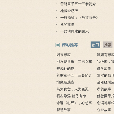
善财童子五十三参简介
地藏经感应
一行禅师：《故道白云》
孝的故事
一盆洗脚水的警示
精彩推荐
热门
推荐
因果报应
嫖娼有报
邪淫现世报：二男女车
嫖娼报应
我忏悔，
上纵欲酿车祸被烧死
被烧死的蛇
－淫人妻者
佛学故事
善财童子五十三参简介
邪淫的隐形
地藏经感应
不掉
金刚经感
鸟为食亡，人为色死
孝的故事
损友导淫 精尽丧命
佛教因果
念诵《心经》，心想事
例
念诵地藏
成
智慧故事
六则
心经故事