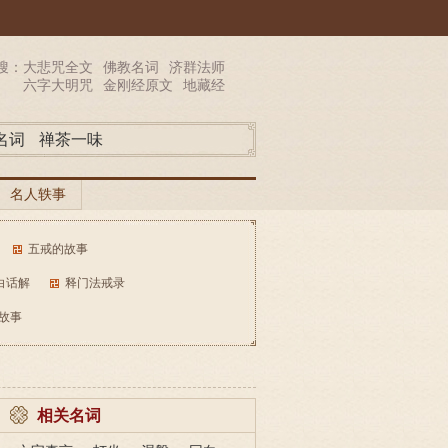
搜：
大悲咒全文
佛教名词
济群法师
六字大明咒
金刚经原文
地藏经
名词
禅茶一味
名人轶事
五戒的故事
白话解
释门法戒录
故事
相关名词