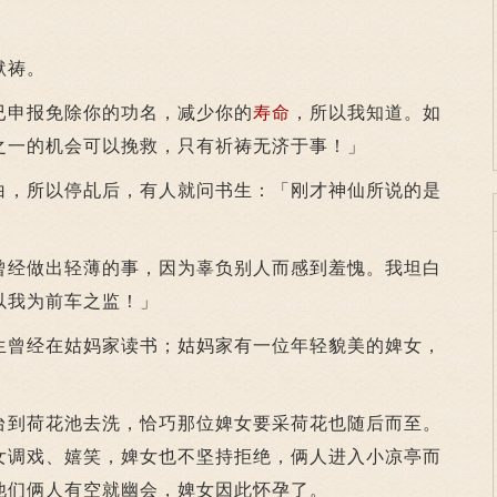
默祷。
申报免除你的功名，减少你的
寿命
，所以我知道。如
之一的机会可以挽救，只有祈祷无济于事！」
，所以停乩后，有人就问书生：「刚才神仙所说的是
经做出轻薄的事，因为辜负别人而感到羞愧。我坦白
以我为前车之监！」
曾经在姑妈家读书；姑妈家有一位年轻貌美的婢女，
。
到荷花池去洗，恰巧那位婢女要采荷花也随后而至。
女调戏、嬉笑，婢女也不坚持拒绝，俩人进入小凉亭而
他们俩人有空就幽会，婢女因此怀孕了。