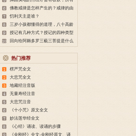
的付出都不会白费
佛教戒律是怎样产生的？戒律的由
来
忉利天主是谁？
三岁小孩都懂得的道理，八十高龄
也未必做得到
授记有几种方式？授记的四种类型
回向给阿耨多罗三藐三菩提是什么
意思？
热门推荐
楞严咒全文
大悲咒全文
地藏经注音版
无量寿经注音
大悲咒注音
《十小咒》原文全文
妙法莲华经全文
《心经》诵读、读诵的步骤
《金刚经》全文-金刚经原文、译