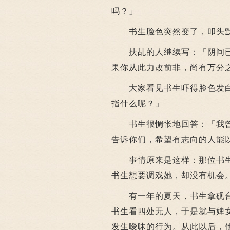
吗？」
书生脸色突然变了，叩头
扶乩的人继续写：「阴间已
果你从此力改前非，尚有万分
大家看见书生吓得脸色发白
指什么呢？」
书生很惆怅地回答：「我曾
告诉你们，希望有志向的人能
事情原来是这样：那位书生
书生想要调戏她，却没有机会
有一年的夏天，书生拿砚台
书生看四处无人，于是就与婢
发生暧昧的行为。从此以后，