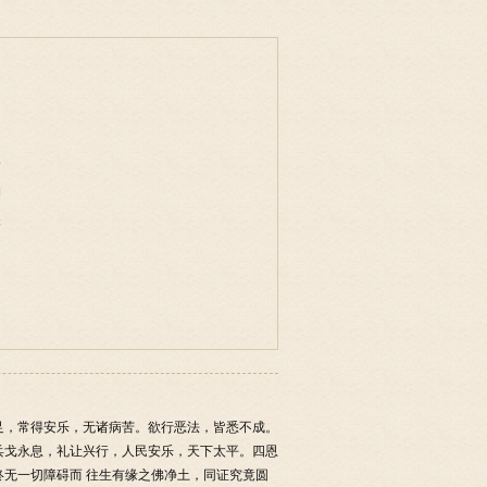
事
物
味
足，常得安乐，无诸病苦。欲行恶法，皆悉不成。
兵戈永息，礼让兴行，人民安乐，天下太平。四恩
无一切障碍而 往生有缘之佛净土，同证究竟圆