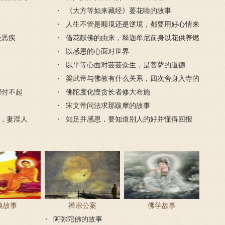
《大方等如来藏经》萎花喻的故事
人生不管是顺境还是逆境，都要用好心情来
染恶疾
对待
借花献佛的由来，释迦牟尼前身以花供养燃
灯佛
以感恩的心面对世界
以平等心面对芸芸众生，是菩萨的道德
梁武帝与佛教有什么关系，四次舍身入寺的
都付不起
是哪个寺？
佛陀度化悭贪长者修大布施
宋文帝问法求那跋摩的故事
，妻淫人
知足并感恩，要知道别人的好并懂得回报
典故事
禅宗公案
佛学故事
阿弥陀佛的故事