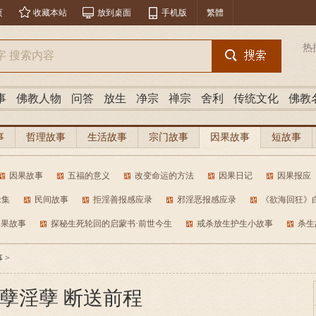
页
收藏本站
放到桌面
手机版
繁體
热
事
佛教人物
问答
放生
净宗
禅宗
舍利
传统文化
佛教
事
哲理故事
生活故事
宗门故事
因果故事
短故事
因果故事
五福的意义
改变命运的方法
因果日记
因果报应
缘集
民间故事
拒淫善报感应录
邪淫恶报感应录
《欲海回狂》
因果故事
探秘生死轮回的启蒙书·前世今生
戒杀放生护生小故事
杀生
事
>
孽淫孽 断送前程