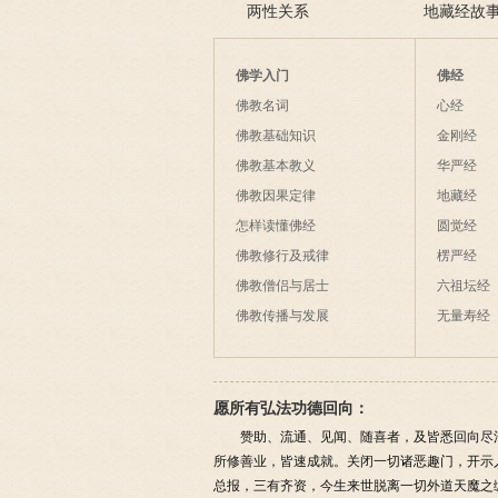
两性关系
地藏经故
佛学入门
佛经
佛教名词
心经
佛教基础知识
金刚经
佛教基本教义
华严经
佛教因果定律
地藏经
怎样读懂佛经
圆觉经
佛教修行及戒律
楞严经
佛教僧侣与居士
六祖坛经
佛教传播与发展
无量寿经
愿所有弘法功德回向：
赞助、流通、见闻、随喜者，及皆悉回向尽
所修善业，皆速成就。关闭一切诸恶趣门，开示
总报，三有齐资，今生来世脱离一切外道天魔之