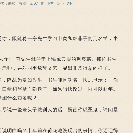
作者：未知
[投稿]
放大字体
正常
缩小
关闭
才，跟随蒋一亭先生学习申商和韩非子的刑名学，小
年)，蒋先生就任于上海咸云崖的观察幕。那位书生
的老师，并对同事炫耀文艺，显出非常得意的样子。
，降乩为夏如先生。书生叩问功名，扶乩显示：「你
为口孽和淫孽而断送了，如果很快改过，尚可以延年。
希望什么功名呢？」
尽说一些老头子教训人的话！既然你说冤鬼，请问是
说明白吗？十年前在荷花池洗砚台的事情，你还记得