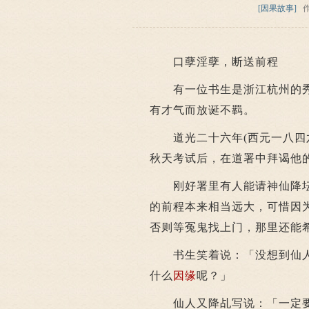
[因果故事]
口孽淫孽，断送前程
有一位书生是浙江杭州的秀
有才气而放诞不羁。
道光二十六年(西元一八四六
秋天考试后，在道署中拜谒他
刚好署里有人能请神仙降坛
的前程本来相当远大，可惜因
否则等冤鬼找上门，那里还能
书生笑着说：「没想到仙人
什么
因缘
呢？」
仙人又降乩写说：「一定要