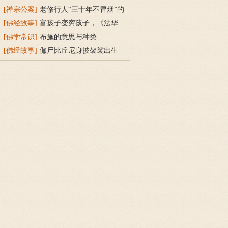
持戒穿素服得宝珠
[禅宗公案]
老修行人“三十年不冒烟”的
故事
[佛经故事]
富孩子变穷孩子，《法华
经》穷子喻的故事
[佛学常识]
布施的意思与种类
[佛经故事]
伽尸比丘尼身披袈裟出生
的因缘故事