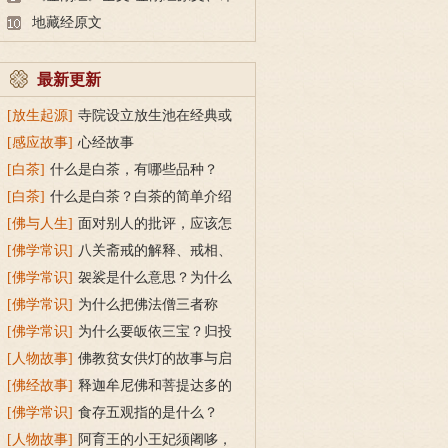
文及释意
地藏经原文
最新更新
[放生起源]
寺院设立放生池在经典或
传统上有什么根据？
[感应故事]
心经故事
[白茶]
什么是白茶，有哪些品种？
[白茶]
什么是白茶？白茶的简单介绍
[佛与人生]
面对别人的批评，应该怎
么做？
[佛学常识]
八关斋戒的解释、戒相、
功德利益
[佛学常识]
袈裟是什么意思？为什么
叫福田衣？
[佛学常识]
为什么把佛法僧三者称
为“宝”？
[佛学常识]
为什么要皈依三宝？归投
三宝令身心安稳
[人物故事]
佛教贫女供灯的故事与启
示
[佛经故事]
释迦牟尼佛和菩提达多的
双头鸟故事
[佛学常识]
食存五观指的是什么？
[人物故事]
阿育王的小王妃须阇哆，