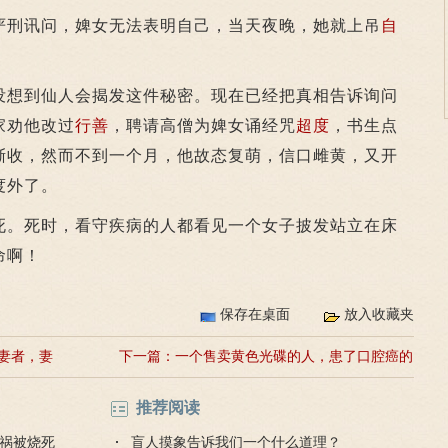
刑讯问，婢女无法表明自己，当天夜晚，她就上吊
自
想到仙人会揭发这件秘密。现在已经把真相告诉询问
家劝他改过
行善
，聘请高僧为婢女诵经咒
超度
，书生点
渐收，然而不到一个月，他故态复萌，信口雌黄，又开
度外了。
。死时，看守疾病的人都看见一个女子披发站立在床
命啊！
保存在桌面
放入收藏夹
妻者，妻
下一篇：
一个售卖黄色光碟的人，患了口腔癌的
果报
推荐阅读
祸被烧死
盲人摸象告诉我们一个什么道理？