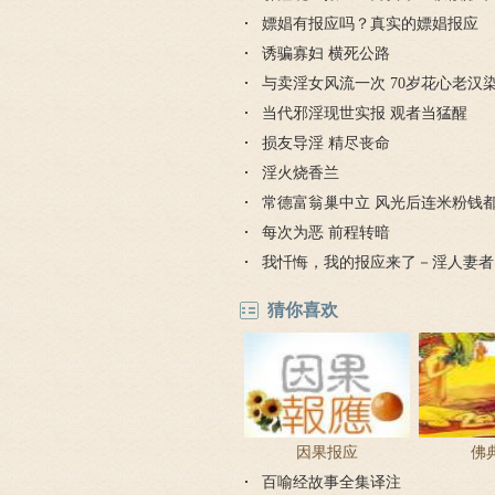
嫖娼有报应吗？真实的嫖娼报应
诱骗寡妇 横死公路
与卖淫女风流一次 70岁花心老汉
当代邪淫现世实报 观者当猛醒
损友导淫 精尽丧命
淫火烧香兰
常德富翁巢中立 风光后连米粉钱
每次为恶 前程转暗
我忏悔，我的报应来了－淫人妻者
猜你喜欢
因果报应
佛
百喻经故事全集译注