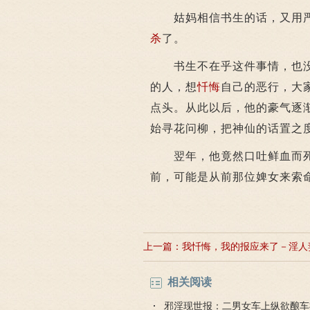
姑妈相信书生的话，又用严
杀
了。
书生不在乎这件事情，也没
的人，想
忏悔
自己的恶行，大
点头。从此以后，他的豪气逐
始寻花问柳，把神仙的话置之
翌年，他竟然口吐鲜血而死
前，可能是从前那位婢女来索
上一篇：
我忏悔，我的报应来了－淫人
淫人
相关阅读
邪淫现世报：二男女车上纵欲酿车