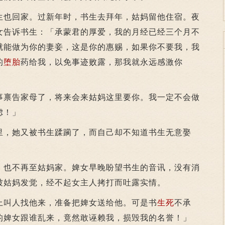
也回家。过新年时，书生去拜年，姑妈留他住宿。夜
女告诉书生：「承蒙君的厚爱，我的月经已经三个月不
就能做为你的妻妾，这是你的惠赐，如果你不要我，我
的
堕胎
药给我，以免事迹败露，那我就永远感激你
禀告家母了，将来会来姑妈这里要你。我一定不会做
虑！」
，她又被书生蹂躏了，而自己却不知道书生无意娶
也不再至姑妈家。婢女早晚盼望书生的音讯，没有消
被姑妈发觉，经不起女主人拷打而吐露实情。
叫人找他来，准备把婢女送给他。可是书
生死
不承
的婢女跟谁乱来，竟然敢诬赖我，损毁我的名誉！」