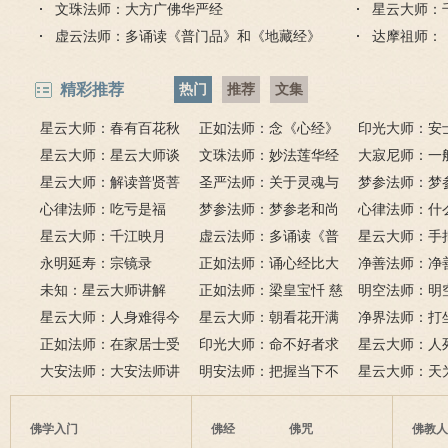
文珠法师：大方广佛华严经
星云大师：
虚云法师：多诵读《普门品》和《地藏经》
达摩祖师：
精彩推荐
热门
推荐
文集
星云大师：春有百花秋
正如法师：念《心经》
印光大师：安
有月，夏有凉风冬有雪；
星云大师：星云大师谈
比《大悲咒》更好吗？
文珠法师：妙法莲华经
话解
大寂尼师：一
若无闲事挂心头，便是人
《心经》
星云大师：解读普贤菩
圣严法师：关于灵魂与
里可以读诵《
梦参法师：梦
间好时节。
萨十大愿王（附普贤行愿
心律法师：吃亏是福
鬼的终极真相
梦参法师：梦参老和尚
吗？
尚：金刚经
心律法师：什
品全文）
星云大师：千江映月
讲地藏本愿经
虚云法师：多诵读《普
有缘？
星云大师：手
永明延寿：宗镜录
门品》和《地藏经》
正如法师：诵心经比大
满田，低头便
净善法师：净
未知：星云大师讲解
悲咒功德大吗
正如法师：梁皇宝忏 慈
六根清净方为
看风水与算命
明空法师：明
星云大师：人身难得今
悲道场
星云大师：朝看花开满
来是向前。
运？
《心经》中的
净界法师：打
已得，佛法难闻今已闻；
正如法师：在家居士受
树红，暮看花落树还空；
印光大师：命不好者求
该怎么念佛？
星云大师：人
此身不向今生度，更向何
五戒可以搭缦衣吗？
大安法师：大安法师讲
若将花比人间事，花与人
美好姻缘，有个简单方
明安法师：把握当下不
是怎样的？
星云大师：天
生度此身？
解
间事一同。
法
后悔
为毡，日月星
夜间不敢长伸
佛学入门
佛经
佛咒
佛教