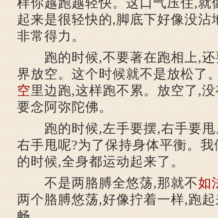
样你越跑越轻快。这口气压住,就
起来是很轻快的,脚底下好像没沾
非常得力。
跑的时候,不要著在跑相上,还
界放空。这个时候就不是放松了。
空
里边跑,这样跑不累。放空了,没
要念阿弥陀佛。
跑的时候,左手要摆,右手要甩
右手甩呢?为了保持身体平衡。我
的时候,全身都运动起来了。
不是两胳膊全悠荡,那就不
如
两个胳膊悠荡,好像拧着一样,跑起
畅。