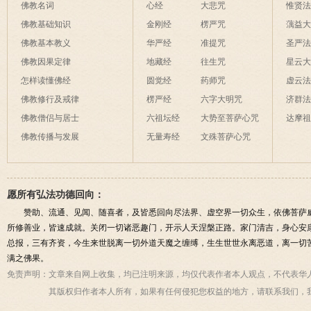
破海底天。
佛教名词
心经
大悲咒
惟贤
佛教基础知识
金刚经
楞严咒
蕅益
佛教基本教义
华严经
准提咒
圣严
佛教因果定律
地藏经
往生咒
星云
怎样读懂佛经
圆觉经
药师咒
虚云
佛教修行及戒律
楞严经
六字大明咒
济群
佛教僧侣与居士
六祖坛经
大势至菩萨心咒
达摩
佛教传播与发展
无量寿经
文殊菩萨心咒
愿所有弘法功德回向：
赞助、流通、见闻、随喜者，及皆悉回向尽法界、虚空界一切众生，依佛菩萨
所修善业，皆速成就。关闭一切诸恶趣门，开示人天涅槃正路。家门清吉，身心安
总报，三有齐资，今生来世脱离一切外道天魔之缠缚，生生世世永离恶道，离一切
满之佛果。
免责声明：
文章来自网上收集，均已注明来源，均仅代表作者本人观点，不代表华
其版权归作者本人所有，如果有任何侵犯您权益的地方，请联系我们，