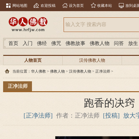
网站地图
欢迎投稿
设为首页
收藏本站
放到桌
首页
入门
佛经
佛咒
佛教故事
佛教人物
问答
放生
人物首页
汉传佛教人物
当前位置：
华人佛教
>
佛教人物
>
汉传佛教人物
>
正净法师
>
正净法师
跑香的决窍
[正净法师]
作者：正净法师
[投稿]
放大