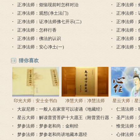
正净法师：烦恼现前时怎样对治
正净法师：
正净法师：观想(净土法门)
正净法师：
正净法师：证净法师佛七开示(二)
正净法师：
正净法师：怎样行香
正净法师：
正净法师：佛法的认识
正净法师：
正净法师：安心净土(一)
正净法师：安
猜你喜欢
印光大师：安士全书白
净慧大师：净慧法师
星云大师：星
大寂尼师：一般人在家里可以读诵《地藏经》
话解
《楞严经》浅译
仁清法师：
《心经
吗？
星云大师：解读普贤菩萨十大愿王（附普贤行愿
圣严法师：
品全文）
梦参法师：梦参老和尚：金刚经
惟觉法师：
梦参法师：梦参老和尚讲地藏本愿经
心律法师：