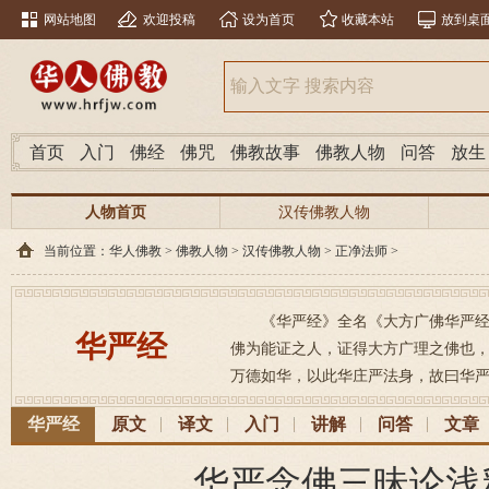
网站地图
欢迎投稿
设为首页
收藏本站
放到桌
首页
入门
佛经
佛咒
佛教故事
佛教人物
问答
放生
人物首页
汉传佛教人物
当前位置：
华人佛教
>
佛教人物
>
汉传佛教人物
>
正净法师
>
《华严经》全名《大方广佛华严经》（梵文：
华严经
佛为能证之人，证得大方广理之佛也
万德如华，以此华庄严法身，故曰华严
华严经
原文
译文
入门
讲解
问答
文章
华严念佛三昧论浅释