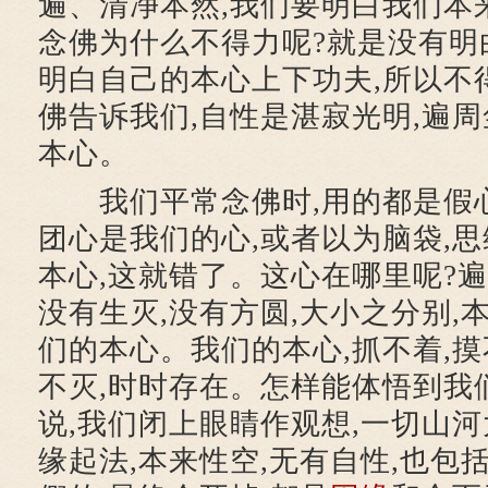
遍、清净本然,我们要明白我们本
念佛为什么不得力呢?就是没有明
明白自己的本心上下功夫,所以不
佛告诉我们,自性是湛寂光明,遍周
本心。
我们平常念佛时,用的都是假
团心是我们的心,或者以为脑袋,
本心,这就错了。这心在哪里呢?遍
没有生灭,没有方圆,大小之分别,
们的本心。我们的本心,抓不着,摸
不灭,时时存在。怎样能体悟到我
说,我们闭上眼睛作观想,一切山河
缘起法,本来性空,无有自性,也包