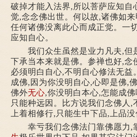
破掉才能入法界,所以菩萨应知自
觉,念念佛出世。何以故,诸佛如来
任何诸佛没离此心而成正觉。一切
应知自心。
我们众生虽然是业力凡夫,但是
下承当本来就是佛。参禅也好,念佛
必须明白自心,不明自心修法无益
成佛,因为你没明自心,心即是佛,佛
佛外
无心
,你没明白本心,怎能成佛
只能种远因。比方说我们念佛人,
上着相修行,只能生中下品,上品没
幸亏我们念佛法门靠佛愿力,靠