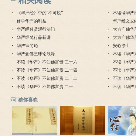
相关阅读
《华严经》中的“不可说”
不读诵华严
修学华严的利益
华严经文义
华严经普贤观行法门
大方广佛华
华严经梵行品新讲
要疏
大方广佛华
华严宗简论
录
安心净土
华严念佛三昧论浅释
不读《华严
不读《华严》不知佛富贵 二十六
不读《华严
不读《华严》不知佛富贵 二十四
不读《华严
不读《华严》不知佛富贵 二十二
不读《华严
不读《华严》不知佛富贵 二十
不读《华严
猜你喜欢