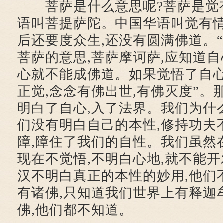
菩萨是什么意思呢?菩萨是觉有
语叫菩提萨陀。中国华语叫觉有
后还要度众生,还没有圆满佛道。“
菩萨的意思,菩萨摩诃萨,应知道自
心就不能成佛道。如果觉悟了自心
正觉,念念有佛出世,有佛灭度”。
明白了自心,入了法界。我们为什
们没有明白自己的本性,修持功夫
障,障住了我们的自性。我们虽然
现在不觉悟,不明白心地,就不能
汉不明白真正的本性的妙用,他们
有诸佛,只知道我们世界上有释迦
佛,他们都不知道。