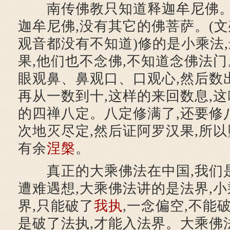
南传佛教只知道释迦牟尼佛。
迦牟尼佛,没有其它的佛菩萨。(
观音都没有不知道)修的是小乘法
果,他们也不念佛,不知道念佛法门
眼观鼻、鼻观口、口观心,然后数出
再从一数到十,这样的来回数息,这
的四禅八定。八定修满了,还要修
次地灭尽定,然后证阿罗汉果,所
有余
涅槃
。
真正的大乘佛法在中国,我们是
遭难遇想,大乘佛法讲的是法界,
界,只能破了
我执
,一念偏空,不能
是破了法执,才能入法界。大乘佛