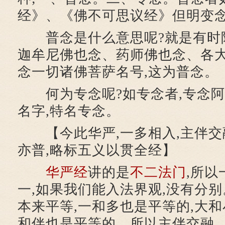
经》、《佛不可思议经》但明变
普念是什么意思呢?就是有时阿
迦牟尼佛也念、药师佛也念、各大
念一切诸佛菩萨名号,这为普念。
何为专念呢?如专念者,专念阿
名字,特名专念。
【今此华严,一多相入,主伴交融
亦普,略标五义以贯全经】
华严经
讲的是
不二法门
,所以
一,如果我们能入法界观,没有分别
本来平等,一和多也是平等的,大
和伴也是平等的。所以主伴交融