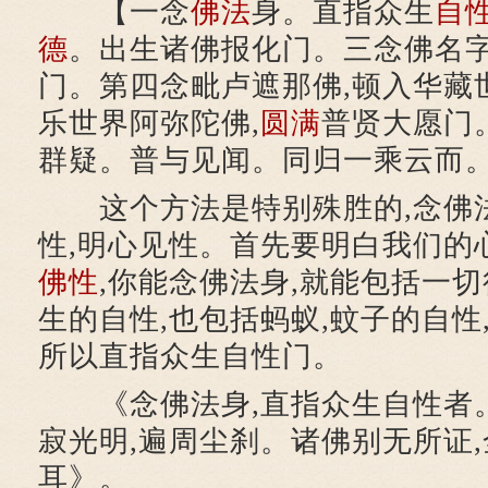
【一念
佛法
身。直指众生
自
德
。出生诸佛报化门。三念佛名
门。第四念毗卢遮那佛,顿入华藏
乐世界阿弥陀佛,
圆满
普贤大愿门
群疑。普与见闻。同归一乘云而
这个方法是特别殊胜的,念佛
性,明心见性。首先要明白我们的
佛性
,你能念佛法身,就能包括一切
生的自性,也包括蚂蚁,蚊子的自性
所以直指众生自性门。
《念佛法身,直指众生自性者。
寂光明,遍周尘刹。诸佛别无所证
耳》。