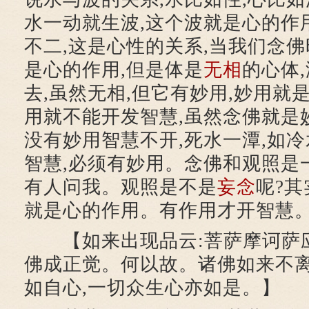
水一动就生波,这个波就是心的作用
不二,这是心性的关系,当我们念佛
是心的作用,但是体是
无相
的心体
去,虽然无相,但它有妙用,妙用就
用就不能开发智慧,虽然念佛就是妙
没有妙用智慧不开,死水一潭,如冷
智慧,必须有妙用。念佛和观照是
有人问我。观照是不是
妄念
呢?其
就是心的作用。有作用才开智慧
【如来出现品云:菩萨摩诃萨应
佛成正觉。何以故。诸佛如来不
如自心,一切众生心亦如是。】