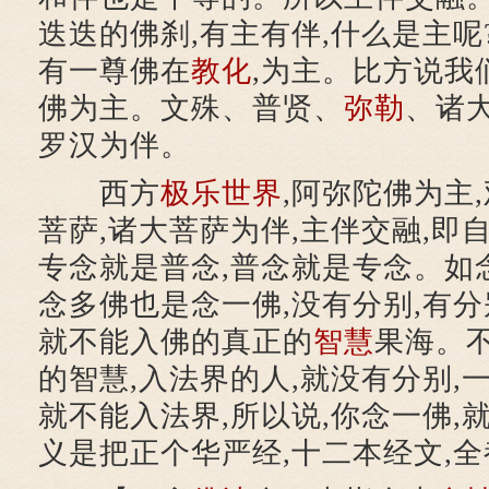
迭迭的佛刹,有主有伴,什么是主呢
有一尊佛在
教化
,为主。比方说我
佛为主。文殊、普贤、
弥勒
、诸
罗汉为伴。
西方
极乐世界
,阿弥陀佛为主
菩萨,诸大菩萨为伴,主伴交融,即
专念就是普念,普念就是专念。如
念多佛也是念一佛,没有分别,有分
就不能入佛的真正的
智慧
果海。
的智慧,入法界的人,就没有分别,
就不能入法界,所以说,你念一佛,
义是把正个华严经,十二本经文,