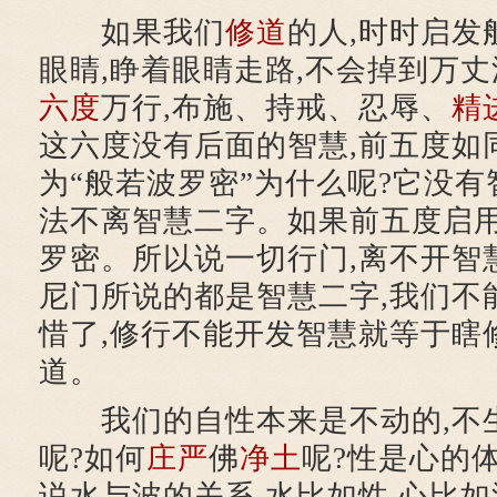
如果我们
修道
的人,时时启发
眼睛,睁着眼睛走路,不会掉到万
六度
万行,布施、持戒、忍辱、
精
这六度没有后面的智慧,前五度如
为“般若波罗密”为什么呢?它没有
法不离智慧二字。如果前五度启
罗密。所以说一切行门,离不开智
尼门所说的都是智慧二字,我们不
惜了,修行不能开发智慧就等于瞎
道。
我们的自性本来是不动的,不生
呢?如何
庄严
佛
净土
呢?性是心的体
说水与波的关系,水比如性,心比如