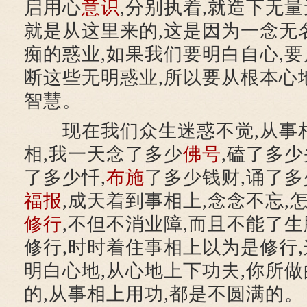
启用心
意识
,分别执着,就造下无
就是从这里来的,这是因为一念无
痴的惑业,如果我们要明白自心,要
断这些无明惑业,所以要从根本心
智慧。
现在我们众生迷惑不觉,从事相
相,我一天念了多少
佛号
,磕了多少
了多少忏,
布施
了多少钱财,诵了多
福报
,成天着到事相上,念念不忘,
修行
,不但不消业障,而且不能了生
修行,时时着住事相上以为是修行,
明白心地,从心地上下功夫,你所做
的,从事相上用功,都是不圆满的。