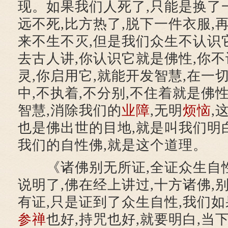
现。如果我们人死了,只能是换了
远不死,比方热了,脱下一件衣服,
来不生不灭,但是我们众生不认识它
去古人讲,你认识它就是佛性,你不
灵,你启用它,就能开发智慧,在一
中,不执着,不分别,不住着就是佛
智慧,消除我们的
业障
,无明
烦恼
,
也是佛出世的目地,就是叫我们明
我们的自性佛,就是这个道理。
《诸佛别无所证,全证众生自
说明了,佛在经上讲过,十方诸佛,
有证,只是证到了众生自性,我们如
参禅
也好,持咒也好,就要明白,当