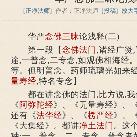
[正净法师]
作者：正净法师
[投稿]
放大
华严
念佛
三昧
论浅释(二)
第一段【
念佛法门
,诸经广赞
途,一普念,二专念,如观佛相海经
等。但明普念。药师琉璃光如来
量寿经
,特名专念】
都在讲念佛的法门,比方说,我
《
阿弥陀经
》、《无量寿经》、
还有《
法华经
》、《
楞严经
》、
《大集经》。都讲
净土法门
。这
种;一、普念。二、专念。普念者