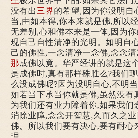
生
极乐世界中下品,如果其它法门
没有出
三界
的希望,因为你没明自
当,由如本得,你本来就是佛,所以
无差别,心和佛本来是一体,因为你
现自己自性清净的光明。如明自心
己的佛性,一念清净一念佛,念念
那
成佛以竟。华严经讲的就是这个
是成佛时,真有那样殊胜么?我们现
么没成佛呢?因为没明自心,不明当
如若当下承当你就是佛,虽然没有
为我们还有业力障着你,如果我们
消除业障,念念开智慧,久而久之业
佛。所以我们要有决心,要有耐心
理。