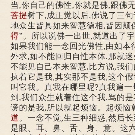
当,你自己的佛性,你就是佛,跟佛
菩提
树下,成正觉以后,佛说了三句话
地众生皆具如来智慧德相,皆因颠
得
”。所以说佛一出世,就道出了
如果我们能一念回光佛性,由如本得
外求,如不能回归自性本体,那就
不能见自己本来智慧,比方说,我们
执着它是我,其实那不是我,这个假
叫它我。真我在哪里呢?真我遍一切
到,我们众生就着住这个我,骂的
谤的是我,所以就起烦恼。起烦恼
道
。一念不觉,生三种细惑,然后长
是眼、耳、鼻、舌、身、意。这六