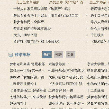
安士全书白话解
净慧法师《楞严经》浅
星云大师谈
一般人在家里可以读诵《地藏经》吗？
译
听说诵大悲
解读普贤菩萨十大愿王（附普贤行愿品全文）
关于灵魂与
梦参老和尚：金刚经
修行人应做
梦参老和尚讲地藏本愿经
什么人与佛
大方广佛华严经
千江映月
多诵读《普门品》和《地藏经》
《破相论》
精彩推荐
热门
推荐
文集
梦参老和尚讲 地藏本愿
宗镜录卷第一
宇宙大学里，
经 1
宗镜录一百卷(第一卷～
七佛传法偈(三)假借四大
人生成绩单
梦参老和尚讲
一百卷) 宗镜录序
佛教对「女性问题」的
以为身，心本无生因境
大佛顶首楞严经讲义 第
经 2
心经的人生智
看法
占察善恶业报经 1
有； 前境若无心亦无，罪
一卷
《大乘百法明门论》讲
经》者何
七佛传法偈(七
七佛传法偈(二)起诸善法
福如幻起亦灭。
记之一
二课合解 第一讲
法，无法法亦
十二因缘法
本是幻，造诸恶业亦是
七佛传法偈(一)身从无相
梦参老和尚讲 地藏本愿
法时，法法何
梦参老和尚讲
幻；身如聚沫心如风，幻
中受生，喻如幻出诸形
妈妈的乳汁
经 3
四圣谛讲记 第一卷 苦～
经 6
梦参老和尚讲