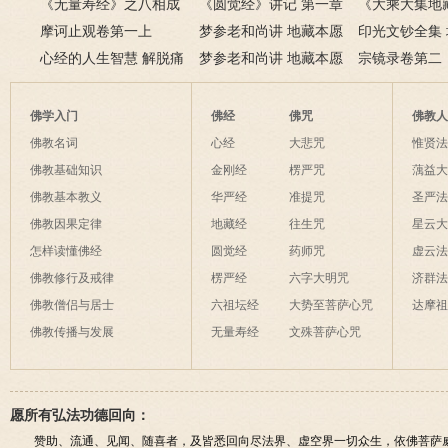
出无根无实性。
像；幻人心识本来空，罪
《无量寿经》之八相成
轮回之苦
《圆觉经》讲记 第一章
经 4
《大乘大集地
福皆空无所住。
道(一)
摩诃止观卷第一上
文殊菩萨章
梦参老和尚讲 地藏本愿
经》序品第一
印光文钞全集
心经的人生智慧 解脱痛
经 10
梦参老和尚讲 地藏本愿
法师文钞卷第
宗镜录卷第二
苦的原理
经 8
佛学入门
佛经
佛咒
佛教
佛教名词
心经
大悲咒
惟贤
佛教基础知识
金刚经
楞严咒
蕅益
佛教基本教义
华严经
准提咒
圣严
佛教因果定律
地藏经
往生咒
星云
怎样读懂佛经
圆觉经
药师咒
虚云
佛教修行及戒律
楞严经
六字大明咒
济群
佛教僧侣与居士
六祖坛经
大势至菩萨心咒
达摩
佛教传播与发展
无量寿经
文殊菩萨心咒
愿所有弘法功德回向：
赞助、流通、见闻、随喜者，及皆悉回向尽法界、虚空界一切众生，依佛菩萨