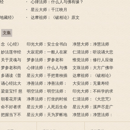
经
心律法师：什么人与佛有缘？
星云大师：千江映月
地藏经》
达摩祖师：《破相论》原文
文集
：念《心经》
印光大师：安士全书白
净慧大师：净慧法师
》更好吗？
：妙法莲华经
话解
大寂尼师：一般人在家
《楞严经》浅译
仁清法师：听说诵大悲
：关于灵魂与
里可以读诵《地藏经》
梦参法师：梦参老和
咒对鬼不好，请法师开
惟觉法师：修行人应做
相
：梦参老和尚
吗？
尚：金刚经
心律法师：什么人与佛
示
到的三大精进
文珠法师：大方广佛华
经
：多诵读《普
有缘？
星云大师：手把青秧插
严经
达摩祖师：《破相论》
地藏经》
：诵心经比大
满田，低头便见水中天；
净善法师：净善法师：
原文
大安法师：无量寿经
吗
梁皇宝忏 慈
六根清净方为道，退步原
看风水与算命能否改变命
明空法师：明空法师：
印光大师：不科学的求
：朝看花开满
来是向前。
运？
《心经》中的般若智慧
净界法师：打坐的时候
子秘方，但是很灵验
仁清法师：《大悲咒》
花落树还空；
：命不好者求
该怎么念佛？
星云大师：人死后生命
的九种世间利益
星云大师：溪声尽是广
间事，花与人
有个简单方
：把握当下不
是怎样的？
星云大师：天为罗帐地
长舌，山色无非清净身；
净慧法师：净慧法师：
为毡，日月星辰伴我眠；
夜来八万四千偈，他日如
《妙法莲华经》浅释