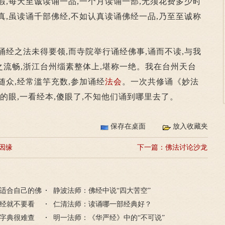
暇,每天至诚读诵一品,一个月读诵一部,无须花费多少时
真,虽读诵千部佛经,不如认真读诵佛经一品,乃至至诚称
经之法未得要领,而寺院举行诵经佛事,诵而不读,与我
流畅,浙江台州缁素整体上,堪称一绝。我在台州天台
随众,经常滥竽充数,参加诵经
法会
。一次共修诵《妙法
钟的眼,一看经本,傻眼了,不知他们诵到哪里去了。
保存在桌面
放入收藏夹
因缘
下一篇：
佛法讨论沙龙
适合自己的佛
静波法师：佛经中说“四大苦空”
经就不要看
仁清法师：读诵哪一部经典好？
字典很难查
明一法师：《华严经》中的“不可说”