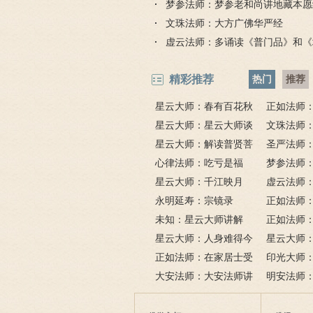
梦参法师：梦参老和尚讲地藏本愿
文珠法师：大方广佛华严经
虚云法师：多诵读《普门品》和《
精彩推荐
热门
推荐
星云大师：春有百花秋
正如法师
有月，夏有凉风冬有雪；
星云大师：星云大师谈
比《大悲咒
文珠法师
若无闲事挂心头，便是人
《心经》
星云大师：解读普贤菩
圣严法师
间好时节。
萨十大愿王（附普贤行愿
心律法师：吃亏是福
鬼的终极真
梦参法师
品全文）
星云大师：千江映月
讲地藏本愿
虚云法师
永明延寿：宗镜录
门品》和《
正如法师
未知：星云大师讲解
悲咒功德大
正如法师：
星云大师：人身难得今
悲道场
星云大师
已得，佛法难闻今已闻；
正如法师：在家居士受
树红，暮看
印光大师
此身不向今生度，更向何
五戒可以搭缦衣吗？
大安法师：大安法师讲
若将花比人
美好姻缘，
明安法师
生度此身？
解
间事一同。
法
后悔