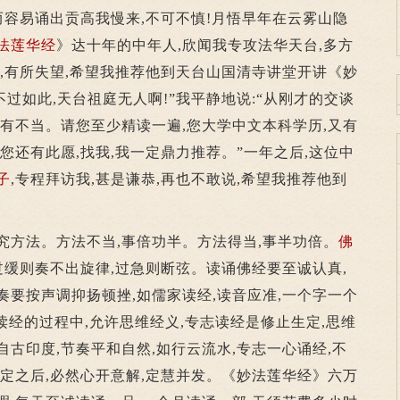
反而容易诵出贡高我慢来,不可不慎!月悟早年在云雾山隐
法莲华经
》达十年的中年人,欣闻我专攻法华天台,多方
谈,有所失望,希望我推荐他到天台山国清寺讲堂开讲《妙
不过如此,天台祖庭无人啊!”我平静地说:“从刚才的交谈
解义有不当。请您至少精读一遍,您大学中文本科学历,又有
您还有此愿,找我,我一定鼎力推荐。”一年之后,这位中
子
,专程拜访我,甚是谦恭,再也不敢说,希望我推荐他到
讲究方法。方法不当,事倍功半。方法得当,事半功倍。
佛
,过缓则奏不出旋律,过急则断弦。读诵佛经要至诚认真,
奏要按声调抑扬顿挫,如儒家读经,读音应准,一个字一个
。读经的过程中,允许思维经义,专志读经是修止生定,思维
自古印度,节奏平和自然,如行云流水,专志一心诵经,不
生定之后,必然心开意解,定慧并发。《妙法莲华经》六万