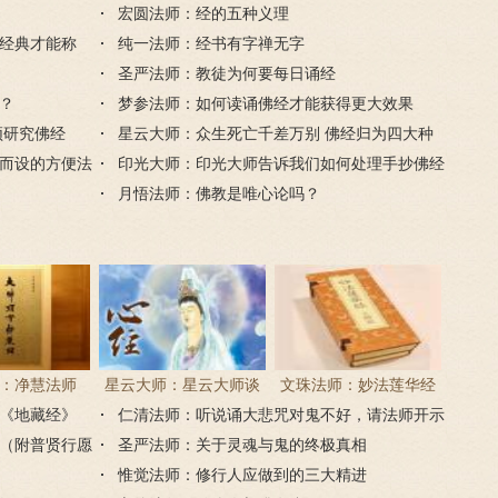
宏圆法师：经的五种义理
经典才能称
纯一法师：经书有字禅无字
圣严法师：教徒为何要每日诵经
？
梦参法师：如何读诵佛经才能获得更大效果
须研究佛经
星云大师：众生死亡千差万别 佛经归为四大种
而设的方便法
类
印光大师：印光大师告诉我们如何处理手抄佛经
佛咒
月悟法师：佛教是唯心论吗？
：净慧法师
星云大师：星云大师谈
文珠法师：妙法莲华经
《地藏经》
经》浅译
仁清法师：听说诵大悲咒对鬼不好，请法师开示
《心经》
（附普贤行愿
圣严法师：关于灵魂与鬼的终极真相
惟觉法师：修行人应做到的三大精进