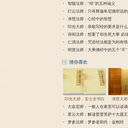
到，可以忽略吗？
智随法师：“经”的五种涵义
灯云法师：只有释迦牟尼佛所说的
为“经”吗？
净慧法师：心经中的智慧
印光大师：恭敬写经的要求是什么
谛闲法师：想要了却生死大事 必
仁清法师：咒语经法都是为利有情
明贤法师：大乘佛经中的五个“不”
猜你喜欢
印光大师：安士全书白
净慧大师
大寂尼师：一般人在家里可以读诵
话解
《楞严
吗？
星云大师：解读普贤菩萨十大愿王
品全文）
梦参法师：梦参老和尚：金刚经