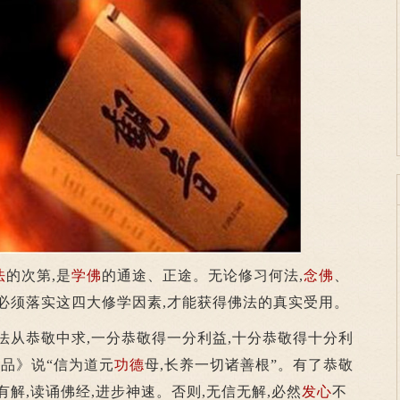
法
的次第,是
学佛
的通途、正途。无论修习何法,
念佛
、
都必须落实这四大修学因素,才能获得佛法的真实受用。
法从恭敬中求,一分恭敬得一分利益,十分恭敬得十分利
首品》说“信为道元
功德
母,长养一切诸善根”。有了恭敬
解,读诵佛经,进步神速。否则,无信无解,必然
发心
不