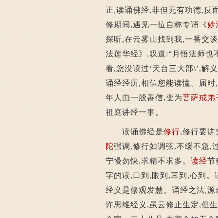
正,读诵佛经,非但无有功德,
修期间,遇见一位自称专诵《
妙
探听,在云雾山找到我,一番交
法莲华经》,叹道:“月悟法师也
看,您没读过‘天台三大部\’,
诵经经历,相信您能读懂。届时,
年人由一般善信,变为
菩萨戒
弟
祖庭讲经一事。
读诵佛经是
修行
,修行要
陀
强调,修行如调弦,不缓不急
宁慢勿快,求精不求多。
读经
节
字的读,口到,眼到,耳到,心到
经义是修观发慧。诵经之法,源
许思维经义,虽云修止生定,但