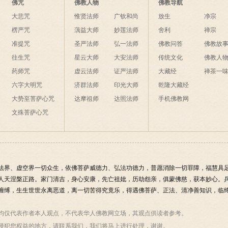
夜间不敢长伸足，恐怕踏
何举似人？
佛咒
佛教人物
佛教导航
破海底天。
大悲咒
惟贤法师
广钦和尚
放生
净宗
楞严咒
蕅益大师
妙莲法师
舍利
禅宗
准提咒
圣严法师
弘一法师
佛教问答
佛教故
往生咒
星云大师
大安法师
传统文化
佛教人
药师咒
虚云法师
证严法师
大藏经
禅茶一
六字大明咒
济群法师
印光大师
乾隆大藏经
大势至菩萨心咒
达摩祖师
达照法师
手机佛教网
文殊菩萨心咒
法界、虚空界一切众生，依佛菩萨威德力、弘法功德力，普愿消除一切罪障，福慧具
人天涅槃正路。家门清吉，身心安康，先亡祖妣，历劫怨亲，俱蒙佛慈，获本妙心。
缠缚，生生世世永离恶道，离一切苦得究竟乐，得遇佛菩萨、正法、清净善知识，临终
均仅代表作者本人观点，不代表华人佛教网立场，其观点供读者参考。
侵犯您权益的地方，请联系我们，我们将马上进行处理，谢谢。