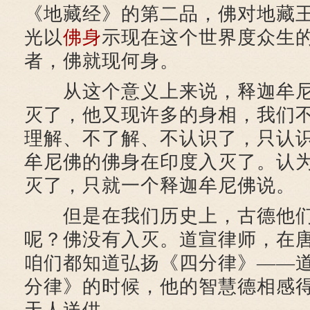
《地藏经》的第二品，佛对地藏
光以
佛身
示现在这个世界度众生
者，佛就现何身。
从这个意义上来说，释迦牟尼
灭了，他又现许多的身相，我们
理解、不了解、不认识了，只认
牟尼佛的佛身在印度入灭了。认
灭了，只就一个释迦牟尼佛说。
但是在我们历史上，古德他们
呢？佛没有入灭。道宣律师，在
咱们都知道弘扬《四分律》——
分律》的时候，他的智慧德相感