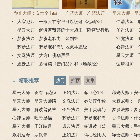
印光大师：安士全书白
净慧大师：净慧法师
星云大师：星
大寂尼师：一般人在家里可以读诵《地藏经》
话解
《楞严经》浅译
仁清法师：
《心经
吗？
星云大师：解读普贤菩萨十大愿王（附普贤行愿
圣严法师：
品全文）
梦参法师：梦参老和尚：金刚经
惟觉法师：
梦参法师：梦参老和尚讲地藏本愿经
心律法师：
文珠法师：大方广佛华严经
星云大师：
虚云法师：多诵读《普门品》和《地藏经》
达摩祖师：
精彩推荐
热门
推荐
文集
星云大师：春有百花秋
正如法师：念《心经》
印光大师：安
有月，夏有凉风冬有雪；
星云大师：星云大师谈
比《大悲咒》更好吗？
文珠法师：妙法莲华经
话解
大寂尼师：一
若无闲事挂心头，便是人
《心经》
星云大师：解读普贤菩
圣严法师：关于灵魂与
里可以读诵《
梦参法师：梦
间好时节。
萨十大愿王（附普贤行愿
心律法师：吃亏是福
鬼的终极真相
梦参法师：梦参老和尚
吗？
尚：金刚经
心律法师：什
品全文）
星云大师：千江映月
讲地藏本愿经
虚云法师：多诵读《普
有缘？
星云大师：手
永明延寿：宗镜录
门品》和《地藏经》
正如法师：诵心经比大
满田，低头便
净善法师：净