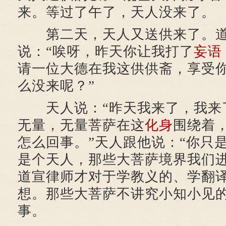
来。等过了午了，天人没来了。
第二天，天人又送供来了。道
说：“唉呀，昨天你让我打了
妄语
请一位大德在我这供供斋，享受
么没来呢？”
天人说：“昨天我来了，我来
无量，无量菩萨在这
化身
围绕着
怎么回事。”天人跟他说：“你只
是个天人，那些大菩萨境界我们进
道宣律师才对于学教义的、学翻
想。那些大菩萨不讲究小知小见
事。