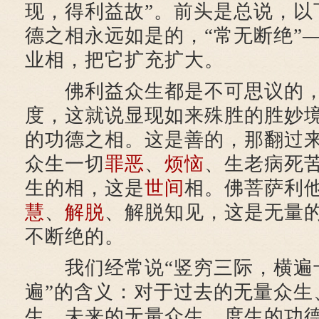
现，得利益故”。前头是总说，以
德之相永远如是的，“常无断绝”
业相，把它扩充扩大。
佛利益众生都是不可思议的，
度，这就说显现如来殊胜的胜妙
的功德之相。这是善的，那翻过
众生一切
罪恶
、
烦恼
、生老病死
生的相，这是
世间
相。佛菩萨利
慧
、
解脱
、解脱知见，这是无量
不断绝的。
我们经常说“竖穷三际，横遍十方
遍”的含义：对于过去的无量众生
生、未来的无量众生，度生的功