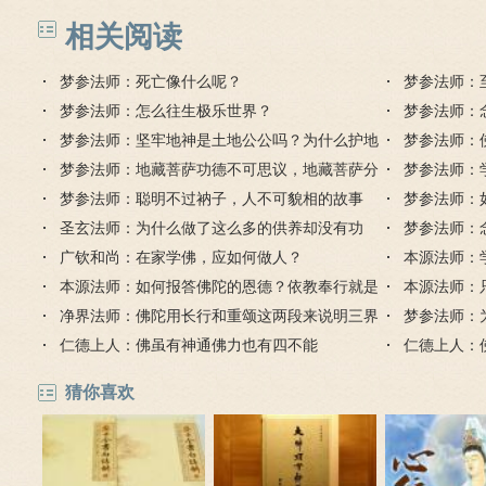
业
相关阅读
梦参法师：死亡像什么呢？
梦参法师：
梦参法师：怎么往生极乐世界？
梦参法师：
梦参法师：坚牢地神是土地公公吗？为什么护地
梦参法师：
藏菩萨？
梦参法师：地藏菩萨功德不可思议，地藏菩萨分
持？
梦参法师：
身去了哪里？
梦参法师：聪明不过衲子，人不可貌相的故事
有什么好处
梦参法师：
圣玄法师：为什么做了这么多的供养却没有功
下至心
梦参法师：
德？
广钦和尚：在家学佛，应如何做人？
本源法师：
本源法师：如何报答佛陀的恩德？依教奉行就是
吗？
本源法师：
对佛最好的报恩
净界法师：佛陀用长行和重颂这两段来说明三界
梦参法师：
火宅
仁德上人：佛虽有神通佛力也有四不能
仁德上人：
猜你喜欢