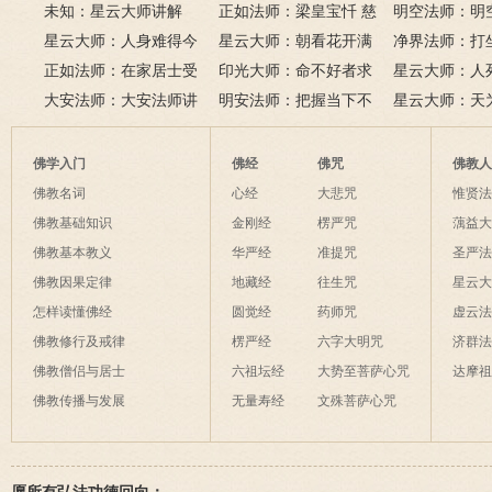
未知：星云大师讲解
悲咒功德大吗
正如法师：梁皇宝忏 慈
六根清净方为
看风水与算命
明空法师：明
星云大师：人身难得今
悲道场
星云大师：朝看花开满
来是向前。
运？
《心经》中的
净界法师：打
已得，佛法难闻今已闻；
正如法师：在家居士受
树红，暮看花落树还空；
印光大师：命不好者求
该怎么念佛？
星云大师：人
此身不向今生度，更向何
五戒可以搭缦衣吗？
大安法师：大安法师讲
若将花比人间事，花与人
美好姻缘，有个简单方
明安法师：把握当下不
是怎样的？
星云大师：天
生度此身？
解
间事一同。
法
后悔
为毡，日月星
夜间不敢长伸
佛学入门
佛经
佛咒
佛教
破海底天。
佛教名词
心经
大悲咒
惟贤
佛教基础知识
金刚经
楞严咒
蕅益
佛教基本教义
华严经
准提咒
圣严
佛教因果定律
地藏经
往生咒
星云
怎样读懂佛经
圆觉经
药师咒
虚云
佛教修行及戒律
楞严经
六字大明咒
济群
佛教僧侣与居士
六祖坛经
大势至菩萨心咒
达摩
佛教传播与发展
无量寿经
文殊菩萨心咒