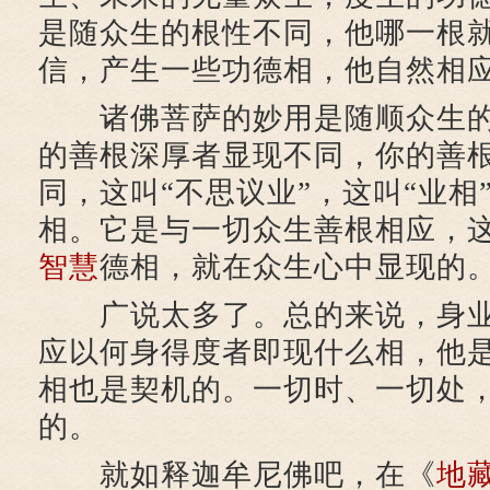
是随众生的根性不同，他哪一根
信，产生一些功德相，他自然相
诸佛菩萨的妙用是随顺众生
的善根深厚者显现不同，你的善
同，这叫“不思议业”，这叫“业相
相。它是与一切众生善根相应，
智慧
德相，就在众生心中显现的
广说太多了。总的来说，身业
应以何身得度者即现什么相，他
相也是契机的。一切时、一切处
的。
就如释迦牟尼佛吧，在《
地