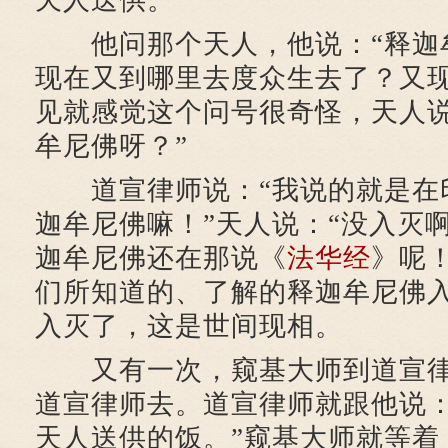
天人送供。
他问那个天人，他说：“释迦
现在又到哪里去度众生去了？又现
见就感觉这个问号很奇怪，天人说
牟尼佛呀？”
道宣律师说：“我说的就是在
迦牟尼佛嘛！”天人说：“没入灭
迦牟尼佛还在那说《
法华经
》呢
们所知道的、了解的释迦牟尼佛
入灭了，这是世间现相。
又有一次，窥基大师到道宣律
道宣律师去。道宣律师就跟他说：
天人送供的饭。”窥基大师就等着