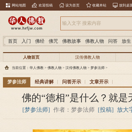
网站地图
欢迎投稿
设为首页
收藏本站
放到桌
首页
入门
佛经
佛咒
佛教故事
佛教人物
问答
放生
人物首页
汉传佛教人物
当前位置：
华人佛教
>
佛教人物
>
汉传佛教人物
>
梦参法师
>
梦参法师
经典讲解
问答开示
文章开示
佛的“德相”是什么？就是
[梦参法师]
作者：梦参法师
[投稿]
放大