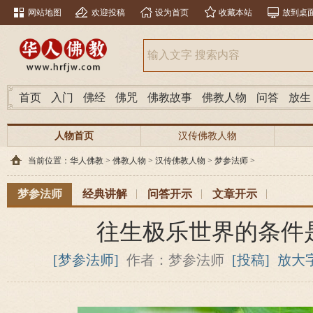
网站地图
欢迎投稿
设为首页
收藏本站
放到桌
首页
入门
佛经
佛咒
佛教故事
佛教人物
问答
放生
人物首页
汉传佛教人物
当前位置：
华人佛教
>
佛教人物
>
汉传佛教人物
>
梦参法师
>
梦参法师
经典讲解
问答开示
文章开示
往生极乐世界的条件
[梦参法师]
作者：梦参法师
[投稿]
放大