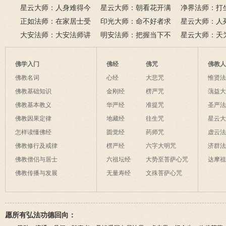
星云大师：人身难得今
悲道场
星云大师：朝看花开满
来是向前。
运？
《心经》中的
净界法师：打
已得，佛法难闻今已闻；
正如法师：在家居士受
树红，暮看花落树还空；
印光大师：命不好者求
该怎么念佛？
星云大师：人
此身不向今生度，更向何
五戒可以搭缦衣吗？
大安法师：大安法师讲
若将花比人间事，花与人
美好姻缘，有个简单方
明安法师：把握当下不
是怎样的？
星云大师：天
生度此身？
解
间事一同。
法
后悔
为毡，日月星
夜间不敢长伸
佛学入门
佛经
佛咒
佛教
破海底天。
佛教名词
心经
大悲咒
惟贤
佛教基础知识
金刚经
楞严咒
蕅益
佛教基本教义
华严经
准提咒
圣严
佛教因果定律
地藏经
往生咒
星云
怎样读懂佛经
圆觉经
药师咒
虚云
佛教修行及戒律
楞严经
六字大明咒
济群
佛教僧侣与居士
六祖坛经
大势至菩萨心咒
达摩
佛教传播与发展
无量寿经
文殊菩萨心咒
愿所有弘法功德回向：