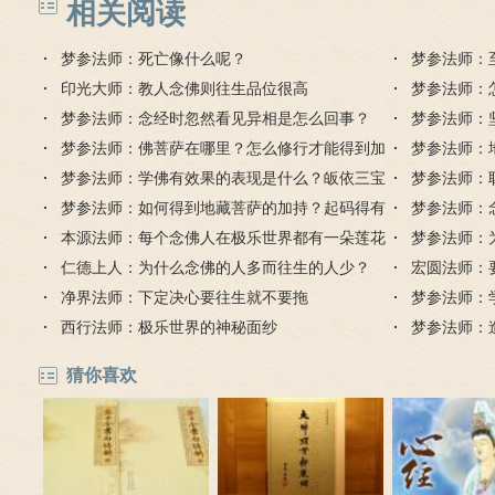
相关阅读
梦参法师：死亡像什么呢？
梦参法师：
印光大师：教人念佛则往生品位很高
梦参法师：
梦参法师：念经时忽然看见异相是怎么回事？
梦参法师：
梦参法师：佛菩萨在哪里？怎么修行才能得到加
藏菩萨？
梦参法师：
持？
梦参法师：学佛有效果的表现是什么？皈依三宝
身去了哪里
梦参法师：
有什么好处？
梦参法师：如何得到地藏菩萨的加持？起码得有
梦参法师：
下至心
本源法师：每个念佛人在极乐世界都有一朵莲花
梦参法师：
仁德上人：为什么念佛的人多而往生的人少？
宏圆法师：
净界法师：下定决心要往生就不要拖
梦参法师：
西行法师：极乐世界的神秘面纱
梦参法师：
猜你喜欢