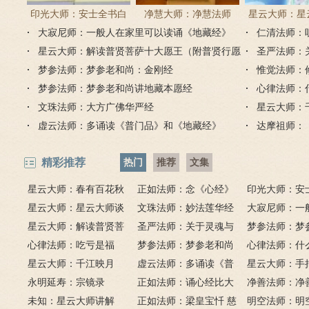
印光大师：安士全书白
净慧大师：净慧法师
星云大师：星
大寂尼师：一般人在家里可以读诵《地藏经》
话解
《楞严经》浅译
仁清法师：
《心经
吗？
星云大师：解读普贤菩萨十大愿王（附普贤行愿
圣严法师：
品全文）
梦参法师：梦参老和尚：金刚经
惟觉法师：
梦参法师：梦参老和尚讲地藏本愿经
心律法师：
文珠法师：大方广佛华严经
星云大师：
虚云法师：多诵读《普门品》和《地藏经》
达摩祖师：
精彩推荐
热门
推荐
文集
星云大师：春有百花秋
正如法师：念《心经》
印光大师：安
有月，夏有凉风冬有雪；
星云大师：星云大师谈
比《大悲咒》更好吗？
文珠法师：妙法莲华经
话解
大寂尼师：一
若无闲事挂心头，便是人
《心经》
星云大师：解读普贤菩
圣严法师：关于灵魂与
里可以读诵《
梦参法师：梦
间好时节。
萨十大愿王（附普贤行愿
心律法师：吃亏是福
鬼的终极真相
梦参法师：梦参老和尚
吗？
尚：金刚经
心律法师：什
品全文）
星云大师：千江映月
讲地藏本愿经
虚云法师：多诵读《普
有缘？
星云大师：手
永明延寿：宗镜录
门品》和《地藏经》
正如法师：诵心经比大
满田，低头便
净善法师：净
未知：星云大师讲解
悲咒功德大吗
正如法师：梁皇宝忏 慈
六根清净方为
看风水与算命
明空法师：明