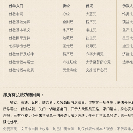
夜间不敢长伸
佛学入门
佛经
佛咒
佛教
破海底天。
佛教名词
心经
大悲咒
惟贤
佛教基础知识
金刚经
楞严咒
蕅益
佛教基本教义
华严经
准提咒
圣严
佛教因果定律
地藏经
往生咒
星云
怎样读懂佛经
圆觉经
药师咒
虚云
佛教修行及戒律
楞严经
六字大明咒
济群
佛教僧侣与居士
六祖坛经
大势至菩萨心咒
达摩
佛教传播与发展
无量寿经
文殊菩萨心咒
愿所有弘法功德回向：
赞助、流通、见闻、随喜者，及皆悉回向尽法界、虚空界一切众生，依佛菩萨
所修善业，皆速成就。关闭一切诸恶趣门，开示人天涅槃正路。家门清吉，身心安
总报，三有齐资，今生来世脱离一切外道天魔之缠缚，生生世世永离恶道，离一切
满之佛果。
免责声明：
文章来自网上收集，均已注明来源，均仅代表作者本人观点，不代表华