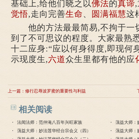
基础上,给他们晓之以
佛法
的
真谛
觉悟
,走向完善
生命
、
圆满
福慧
这
他的方法最最简易,不拘于一切
到了不可思议的程度。大家最熟
十二应身:“应以何身得度,即现何
示现度生,
六道
众生里都有他的应
上一篇：
修行忍辱波罗蜜的重要性与利益
相关阅读
法闻法师：范仲淹八百年兴旺家族
蕅益大师：
蕅益大师：妙法莲华经台宗会义（四）
蕅益大师：