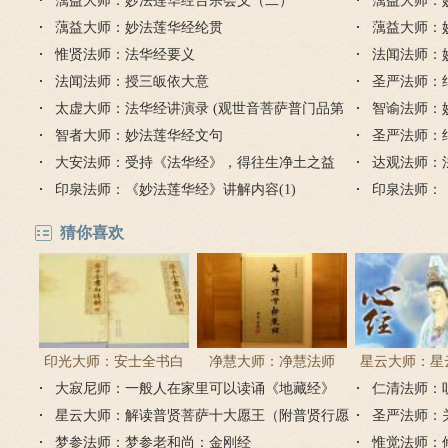
蕅益大师：妙法莲华经台宗会义（二）
蕅益大师：
蕅益大师：妙法莲华经纶贯
蕅益大师：
惟贤法师：法华经要义
法闻法师：
法闻法师：授三皈依大意
圣严法师：
太虚大师：法华经讲演录 (观世音菩萨普门品第
唯一佛乘，
智谕法师：
二十五)
智者大师：妙法莲华经文句
圣严法师：
大安法师：受持《法华经》，得往生净土之益
达观法师：
印泉法师：《妙法莲华经》讲解内容(1)
印泉法师：
猜你喜欢
印光大师：安士全书白
净慧大师：净慧法师
星云大师：星
大寂尼师：一般人在家里可以读诵《地藏经》
话解
《楞严经》浅译
仁清法师：
《心经
吗？
星云大师：解读普贤菩萨十大愿王（附普贤行愿
圣严法师：
品全文）
梦参法师：梦参老和尚：金刚经
惟觉法师：