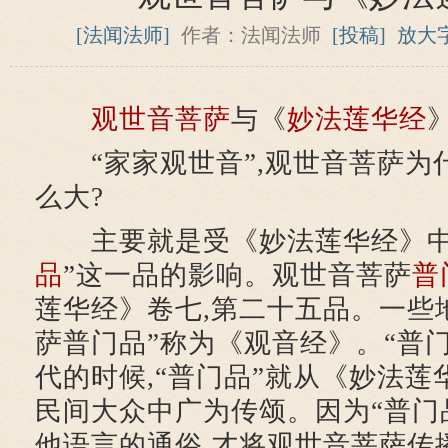
[法闻法师]
作者：法闻法师
[投稿]
放大
观世音菩萨
与《
妙法莲华经
“家家观世音”,观世音菩萨为
么大?
主要就是受《妙法莲华经》中
品
”这一品的影响。观世音菩萨
普
莲华经》卷七,第二十五品。一些
萨普门品”称为《观音经》。“普门
代的时候,“普门品”就从《妙法莲
民间大众中广为传颂。因为“普门
他语言的通俗,才将观世音菩萨传