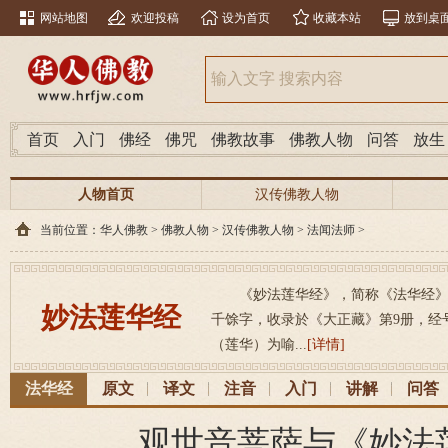
网站地图
欢迎投稿
设为首页
收藏本站
放到桌
首页
入门
佛经
佛咒
佛教故事
佛教人物
问答
放生
人物首页
汉传佛教人物
当前位置：
华人佛教
>
佛教人物
>
汉传佛教人物
>
法闻法师
>
《妙法莲华经》，简称《法华经》，（梵
妙法莲华经
千馀字，收录於《大正藏》第9册，经号26
（莲华）为喻...
[详情]
法华经
原文
译文
注音
入门
讲解
问答
观世音菩萨与《妙法