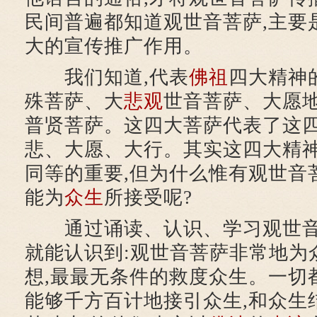
民间普遍都知道观世音菩萨,主要
大的宣传推广作用。
我们知道,代表
佛祖
四大精神
殊菩萨、大
悲观
世音菩萨、大愿
普贤菩萨。这四大菩萨代表了这四
悲、大愿、大行。其实这四大精
同等的重要,但为什么惟有观世音
能为
众生
所接受呢?
通过诵读、认识、学习观世音
就能认识到:观世音菩萨非常地为
想,最最无条件的救度众生。一切
能够千方百计地接引众生,和众生