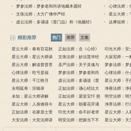
梦参法师：梦参老和尚讲地藏本愿经
心律法师：
文珠法师：大方广佛华严经
星云大师：
虚云法师：多诵读《普门品》和《地藏经》
达摩祖师：
精彩推荐
热门
推荐
文集
星云大师：春有百花秋
正如法师：念《心经》
印光大师：安
有月，夏有凉风冬有雪；
星云大师：星云大师谈
比《大悲咒》更好吗？
文珠法师：妙法莲华经
话解
大寂尼师：一
若无闲事挂心头，便是人
《心经》
星云大师：解读普贤菩
圣严法师：关于灵魂与
里可以读诵《
梦参法师：梦
间好时节。
萨十大愿王（附普贤行愿
心律法师：吃亏是福
鬼的终极真相
梦参法师：梦参老和尚
吗？
尚：金刚经
心律法师：什
品全文）
星云大师：千江映月
讲地藏本愿经
虚云法师：多诵读《普
有缘？
星云大师：手
永明延寿：宗镜录
门品》和《地藏经》
正如法师：诵心经比大
满田，低头便
净善法师：净
未知：星云大师讲解
悲咒功德大吗
正如法师：梁皇宝忏 慈
六根清净方为
看风水与算命
明空法师：明
星云大师：人身难得今
悲道场
星云大师：朝看花开满
来是向前。
运？
《心经》中的
净界法师：打
已得，佛法难闻今已闻；
正如法师：在家居士受
树红，暮看花落树还空；
印光大师：命不好者求
该怎么念佛？
星云大师：人
此身不向今生度，更向何
五戒可以搭缦衣吗？
大安法师：大安法师讲
若将花比人间事，花与人
美好姻缘，有个简单方
明安法师：把握当下不
是怎样的？
星云大师：天
生度此身？
解
间事一同。
法
后悔
为毡，日月星