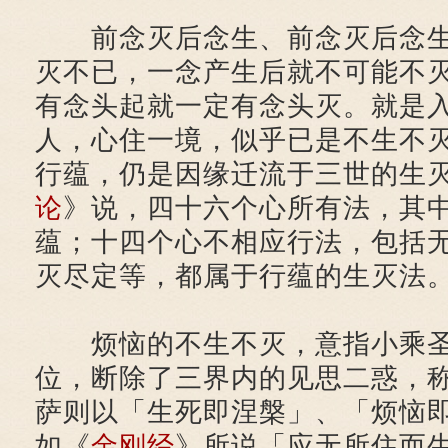
前念灭后念生、前念灭后念生
灭不已，一念产生后就不可能不
有念头起就一定有念头灭。就是
人，心住一境，似乎已是不生不
行蕴，仍是因缘迁流于三世的生
论
》说，四十六个心所有法，其
蕴；十四个心不相应行法，包括
灭尽定等，都属于行蕴的生灭法
烦恼的不生不灭，意指小乘圣
位，断除了三界内的见思二惑，
萨则以「生死即涅槃」、「烦恼
如《
金刚经
》所说「应无所住而