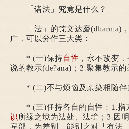
「诸法」究竟是什么？
「法」的梵文达磨(dharma)
广，可以分作三大类：
* (一)保持
自性
，永不改变，
说的教示(de?anā)；2.聚集教示的圣典
* (二)不与烦恼及杂染相随伴的
* (三)任持各自的自性：1.指
识
所缘之境为法处、法境；3.因
宾部，为差别、能别之对「有法」