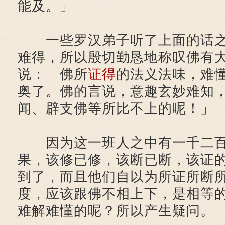
能及。」
一些罗汉弟子听了上面的话之
难得，所以殷切勤恳地称叹佛有
说：「佛所
证得
的法义法味，难
奥了。佛的言说，意趣玄妙难知
闻、辟支佛等所比不上的呢！」
因为这一班人之中有一千二百
果，该修已修，该断已断，该证
到了，而且他们自以为所证所断
度，应该跟佛不相上下，是相等
难解难懂的呢？所以产生疑问。