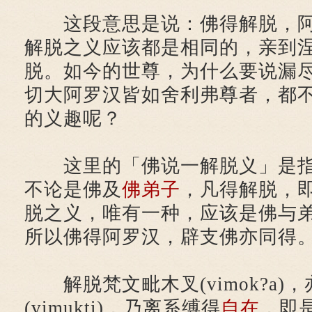
这段意思是说：佛得解脱，阿
解脱之义应该都是相同的，亲到
脱。如今的世尊，为什么要说漏
切大阿罗汉皆如舍利弗尊者，都
的义趣呢？
这里的「佛说一解脱义」是
不论是佛及
佛弟子
，凡得解脱，
脱之义，唯有一种，应该是佛与
所以佛得阿罗汉，辟支佛亦同得
解脱梵文毗木叉(vimok?a)
(vimukti)，乃离系缚得
自在
，即