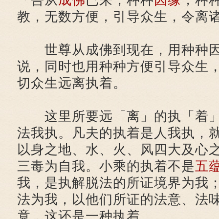
「吾从
成佛
已来，种种
因缘
，种
教，无数方便，引导众生，令离
世尊从成佛到现在，用种种因
说，同时也用种种方便引导众生
切众生远离执着。
这里所要远「离」的执「着」
法我执。凡夫的执着是人我执，
以身之地、水、火、风四大及心
三毒为自我。小乘的执着不是
五
我，是执解脱法的所证境界为我
法为我，以他们所证的法意、法
竟，这还是一种执着。