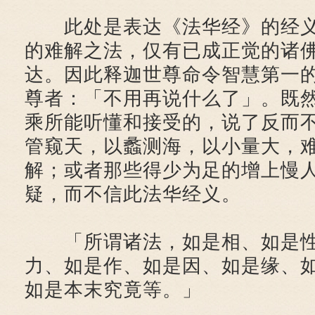
此处是表达《法华经》的经义
的难解之法，仅有已成正觉的诸
达。因此释迦世尊命令智慧第一
尊者：「不用再说什么了」。既
乘所能听懂和接受的，说了反而
管窥天，以蠡测海，以小量大，
解；或者那些得少为足的增上慢
疑，而不信此法华经义。
「所谓诸法，如是相、如是性
力、如是作、如是因、如是缘、
如是本末究竟等。」