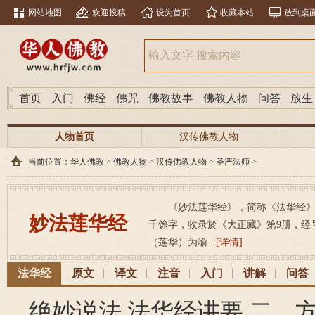
网站地图
欢迎投稿
设为首页
收藏本站
放到桌
首页
入门
佛经
佛咒
佛教故事
佛教人物
问答
放生
人物首页
汉传佛教人物
当前位置：
华人佛教
>
佛教人物
>
汉传佛教人物
>
圣严法师
>
《妙法莲华经》，简称《法华经》，（梵
妙法莲华经
千馀字，收录於《大正藏》第9册，经号26
（莲华）为喻...
[详情]
法华经
原文
译文
注音
入门
讲解
问答
绝妙说法 法华经讲要 二、