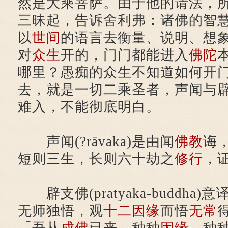
然是大乘菩萨。由于他的请法，
三昧起，告诉舍利弗：诸佛的智
以
世间
的语言去衡量、说明、想
对
众生
开的，门门都能进入
佛陀
哪里？愚痴的众生不知道如何开
去，就是一切二乘圣者，声闻与
难入，不能彻底明白。
声闻(?rāvaka)是由闻
佛教
诲
短则三生，长则六十劫之
修行
，
辟支佛(pratyaka-buddha
无师独悟，观
十二因缘
而悟
无常