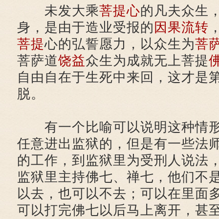
未发大乘
菩提心
的凡夫众生
身，是由于造业受报的
因果
流转
菩提
心的弘誓愿力，以众生为
菩
菩萨道
饶益
众生为成就无上菩提
自由自在于生死中来回，这才是
脱。
有一个比喻可以说明这种情形
任意进出监狱的，但是有一些法
的工作，到监狱里为受刑人说法
监狱里主持佛七、禅七，他们不
以去，也可以不去；可以在里面
可以打完佛七以后马上离开，甚