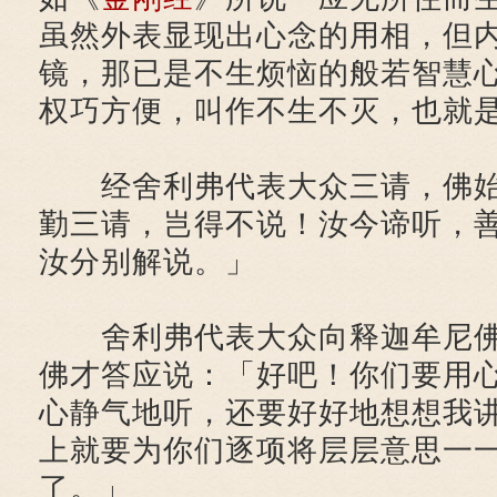
虽然外表显现出心念的用相，但
镜，那已是不生烦恼的般若智慧
权巧方便，叫作不生不灭，也就
经舍利弗代表大众三请，佛始
勤三请，岂得不说！汝今谛听，
汝分别解说。」
舍利弗代表大众向释迦牟尼佛
佛才答应说：「好吧！你们要用
心静气地听，还要好好地想想我
上就要为你们逐项将层层意思一
了。」