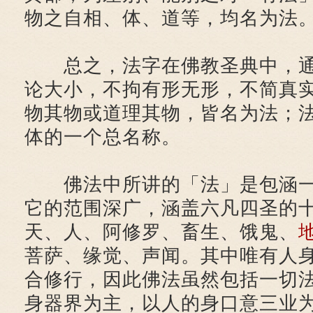
物之自相、体、道等，均名为法
总之，法字在佛教圣典中，通
论大小，不拘有形无形，不简真
物其物或道理其物，皆名为法；
体的一个总名称。
佛法中所讲的「法」是包涵一
它的范围深广，涵盖六凡四圣的
天、人、阿修罗、畜生、饿鬼、
菩萨、缘觉、声闻。其中唯有人
合修行，因此佛法虽然包括一切
身器界为主，以人的身口意三业