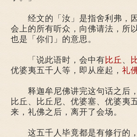
经文的「汝」是指舍利弗，因
会上的所有听众，向佛请法，所
也是「你们」的意思。
「说此语时，会中有
比丘
、
优婆夷五千人等，即从座起，
礼
释迦牟尼佛讲完这句话之后，
比丘、比丘尼、优婆塞、优婆夷
来，礼佛之后，离开了会场。
这五千人毕竟都是有修行的，