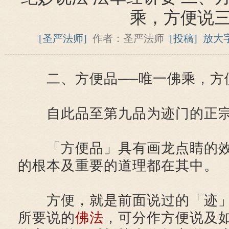
乘，方便说
[圣严法师]
作者：圣严法师
[投稿]
放大
二、方便品──唯一佛乘，方
自此品至第九品为迹门的正宗
「方便品」具有画龙点睛的效
的根本及重要的道理都在其中。
方便，就是前面说过的「迹」
所要说的
佛法
，可分作方便说及