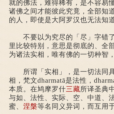
就的佛法，难得稀有，是不容易
诸佛之间才能彼此究竟，全部知
的人，即使是大阿罗汉也无法知
不要以为究尽的「尽」字错了
里比较特别，意思是彻底的、全
为诸法实相，唯有佛的一切种智
所谓「实相」，是一切法同具
相，梵文dharmatā是法性，dharma
本质。在鸠摩罗什
三藏
所译圣典
与如、法性、实际、空、中道、
蜜、
涅槃
等名同义异词，而互用