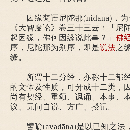
因缘梵语尼陀那(nidāna)，
《大智度论》卷三十三云：「尼
起因缘，佛何因缘说此事？」
佛
序，尼陀那为别序，即是
说法
之
缘。
所谓十二分经，亦称十二部经
的文体及性质，可分成十二类，
尚有契经、重颂、讽诵、本事、
议、无问自说、方广、授记。
譬喻(avadāna)是以已知之