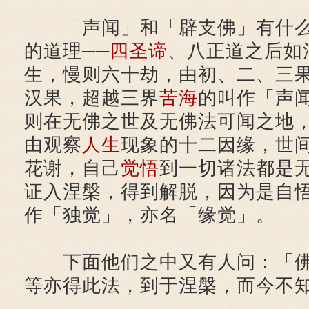
「声闻」和「辟支佛」有什么
的道理──
四圣谛
、八正道之后如
生，慢则六十劫，由初、二、三
汉果，超越三界
苦海
的叫作「声
则在无佛之世及无佛法可闻之地
由观察
人生
现象的十二因缘，世
花谢，自己
觉悟
到一切诸法都是
证入涅槃，得到解脱，因为是自
作「独觉」，亦名「缘觉」。
下面他们之中又有人问：「佛
等亦得此法，到于涅槃，而今不