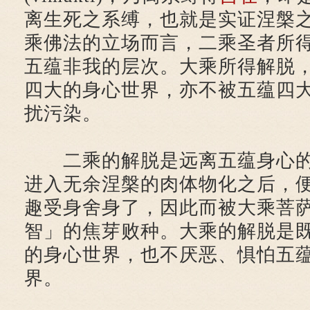
离生死之系缚，也就是实证涅槃
乘佛法的立场而言，二乘圣者所
五蕴非我的层次。大乘所得解脱
四大的身心世界，亦不被五蕴四
扰污染。
二乘的解脱是远离五蕴身心的
进入无余涅槃的肉体物化之后，
趣受身舍身了，因此而被大乘菩
智」的焦芽败种。大乘的解脱是
的身心世界，也不厌恶、惧怕五
界。