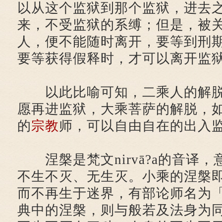
以从这个监狱到那个监狱，进去
来，不受监狱的系缚；但是，被
人，便不能随时离开，要等到刑
要等获得假释时，才可以离开监
以此比喻可知，二乘人的解脱
愿再进监狱，大乘菩萨的解脱，
的
宗教
师，可以自由自在的出入
涅槃是梵文nirvā?a的音译
不生不灭、无生灭。小乘的涅槃
而不再生于迷界，有部论师名为
典中的涅槃，则与般若及法身为