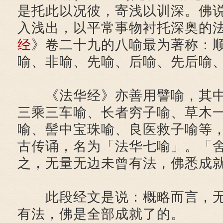
是托此以况彼，寄浅以训深。佛
入浅出，以平常事物衬托深奥的
经
》卷二十九的八喻最为著称：
喻、非喻、先喻、后喻、先后喻
《法华经》亦善用譬喻，其
三乘三车喻、长者穷子喻、草木
喻、髻中宝珠喻、良医救子喻等
古传诵，名为「法华七喻」。「
之，无量无边未曾有法，佛悉成
此段经文是说：概略而言，无
有法，佛是全部成就了的。