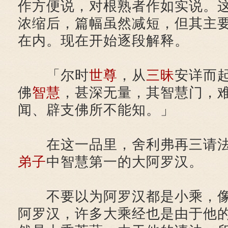
作方便说，对根熟者作如实说。
浓缩后，篇幅虽然减短，但其主
在内。现在开始逐段解释。
「尔时
世尊
，从
三昧
安详而
佛
智慧
，甚深无量，其智慧门，
闻、辟支佛所不能知。」
在这一品里，舍利弗再三请法
弟子
中智慧第一的大阿罗汉。
不要以为阿罗汉都是小乘，像
阿罗汉，许多大乘经也是由于他