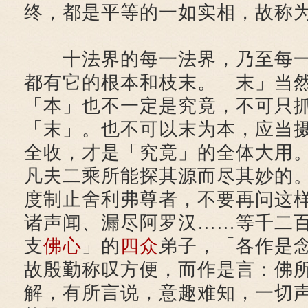
终，都是平等的一如实相，故称
十法界的每一法界，乃至每一
都有它的根本和枝末。「末」当
「本」也不一定是究竟，不可只
「末」。也不可以末为本，应当
全收，才是「究竟」的全体大用
凡夫二乘所能探其源而尽其妙的
度制止舍利弗尊者，不要再问这
诸声闻、漏尽阿罗汉……等千二
支
佛心
」的
四众
弟子，「各作是
故殷勤称叹方便，而作是言：佛
解，有所言说，意趣难知，一切