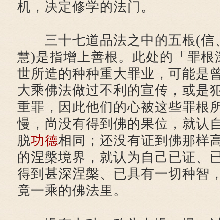
机，决定修学的法门。
三十七道品法之中的五根(信
慧)是指增上善根。此处的「罪根
世所造的种种重大罪业，可能是
大乘佛法做过不利的宣传，或是
重罪，因此他们的心被这些罪根
慢，尚没有得到佛的果位，就认
脱
功德
相同；还没有证到佛那样
的涅槃境界，就认为自己已证、
得到甚深涅槃、已具有一切种智
竟一乘的佛法里。