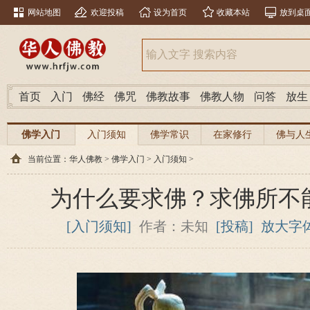
网站地图
欢迎投稿
设为首页
收藏本站
放到桌
首页
入门
佛经
佛咒
佛教故事
佛教人物
问答
放生
佛学入门
入门须知
佛学常识
在家修行
佛与人
当前位置：
华人佛教
>
佛学入门
>
入门须知
>
为什么要求佛？求佛所不
[入门须知]
作者：未知
[投稿]
放大字