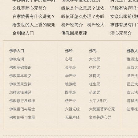
容
文殊菩萨心咒简介
皈依是什么意思？皈依
持咒？
诵经有诀窍吗
在家烧香有什么讲究？
三宝又是什么意思？
皈依证怎么办理？办皈
十二条诀窍
女众出家前须
一些禁忌千万不要触
给去世的人上香的规矩
依证后的忌讳是什么？
楞严经简介，楞严经大
只有一次出家
求佛有没有用
碰！
金刚经入门
致在讲什么？
佛教因果定律
说佛菩萨可以
清心咒简介
佛学入门
佛经
佛咒
佛教
佛教名词
心经
大悲咒
惟贤
佛教基础知识
金刚经
楞严咒
蕅益
佛教基本教义
华严经
准提咒
圣严
佛教因果定律
地藏经
往生咒
星云
怎样读懂佛经
圆觉经
药师咒
虚云
佛教修行及戒律
楞严经
六字大明咒
济群
佛教僧侣与居士
六祖坛经
大势至菩萨心咒
达摩
佛教传播与发展
无量寿经
文殊菩萨心咒