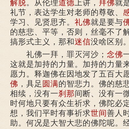
解脱
。从伦理
道德
上讲，
拜佛
就
礼节，表达学生对老师的尊敬、
学习、见贤思齐。
礼佛
就是要与
的慈悲、平等，否则，丝毫不了
搞形式主义，那和
迷信
没啥区别
礼佛一拜，罪灭河沙；
念佛
这就是加持的力量。加持的力量
愿力。释迦佛在因地发了五百大
佛
，具足
圆满
的智悲力。佛的慈
相续，没有一
刹那
间断、没有一
时何地只要有众生祈求，佛陀必
想，我们平时有事祈求
世间
善人
助。何况是大智大悲的佛陀呢。