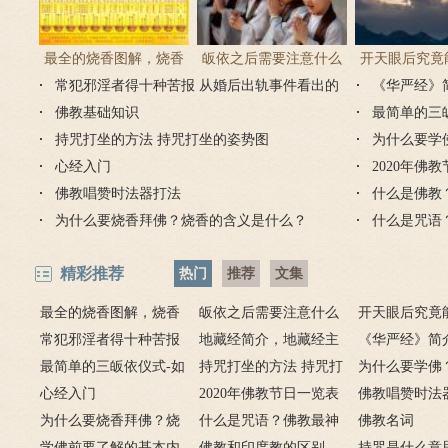
最全的烧香图解，烧香
皈依之后需要注意什么
开天眼后究竟
常犯邪淫者得十种苦报 从婚后出轨事件看出的
有何含义与讲究？
吗 皈依佛门后的注意事
《华严经》
么？
因果报应
佛教基础知识
项
最简单的三
持咒打坐的方法 持咒打坐的姿势图
为什么要学
心经入门
2020年佛
佛教唱赞时法器打法
什么是佛教
为什么要烧香拜佛？烧香的含义是什么？
什么是咒语
精彩推荐
热门
推荐
文集
最全的烧香图解，烧香
皈依之后需要注意什么
开天眼后究竟
有何含义与讲究？
常犯邪淫者得十种苦报
吗 皈依佛门后的注意事
地藏经简介，地藏经主
么？
《华严经》简
从婚后出轨事件看出的因
最简单的三皈依仪式-如
项
要讲什么？
持咒打坐的方法 持咒打
广佛华严经讲
为什么要学佛
果报应
何授三皈五戒居士仪轨
心经入门
坐的姿势图
2020年佛教节日一览表
用呢？
佛教唱赞时法
为什么要烧香拜佛？烧
什么是咒语？佛教最神
佛教名词
香的含义是什么？
学佛前要了解的基本内
奇的九个咒语
佛教和印度教的区别
持咒是什么意