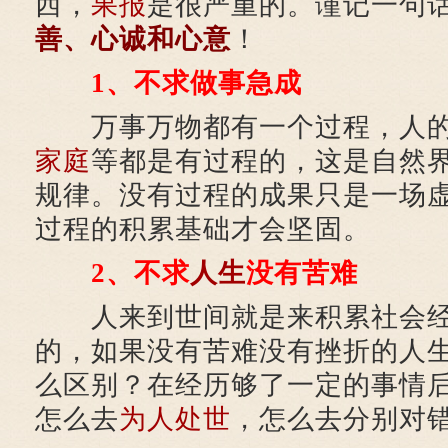
西，
果报
是很严重的。谨记一句
善、心诚和心意
！
1、不求做事急成‍
万事万物都有一个过程，人的
家庭
等都是有过程的，这是自然
规律。没有过程的成果只是一场
过程的积累基础才会坚固。
2、不求
人生
没有苦难
人来到世间就是来积累社会经
的，如果没有苦难没有挫折的人
么区别？在经历够了一定的事情
怎么去
为人处世
，怎么去分别对