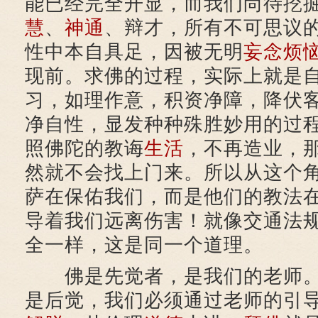
能已经完全开显，而我们尚待挖
慧
、
神通
、辩才，所有不可思议
性中本自具足，因被无明
妄念
烦
现前。求佛的过程，实际上就是
习，如理作意，积资净障，降伏
净自性，显发种种殊胜妙用的过
照佛陀的教诲
生活
，不再造业，
然就不会找上门来。所以从这个
萨在保佑我们，而是他们的教法
导着我们远离伤害！就像交通法
全一样，这是同一个道理。
佛是先觉者，是我们的老师。
是后觉，我们必须通过老师的引