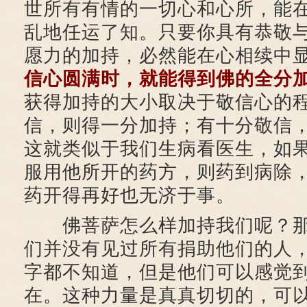
世所有有情的一切心和心所，能
乱地任运了知。只要你具有恭敬
愿力的加持，必然能在心相续中
信心圆满时，就能得到佛的全分
获得加持的大小取决于敬信心的
信，则得一分加持；有十分敬信
这就类似于我们生病看医生，如
服用他所开的药方，则药到病除
药开得再好也无济于事。
佛菩萨怎么样加持我们呢？那
们并没有见过所有捐助他们的人
字都不知道，但是他们可以感觉
在。这种力量是真真切切的，可