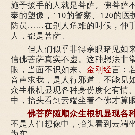
施予援手的人就是菩萨。佛菩萨
奉的塑像，110的警察、120的医
防员……在别人危难的时候，伸
人，都是菩萨。
但人们似乎非得亲眼睹见如来
信佛菩萨真实不虚。这种想法非
眼，当面不识如来。
金刚经
言：
音声求我，是人行邪道，不能见
众生根机显现各种身份度化有情
中，抬头看到云端坐着个佛才算
佛菩萨随顺众生根机显现各
不是人们想像中，抬头看到云端
为实。