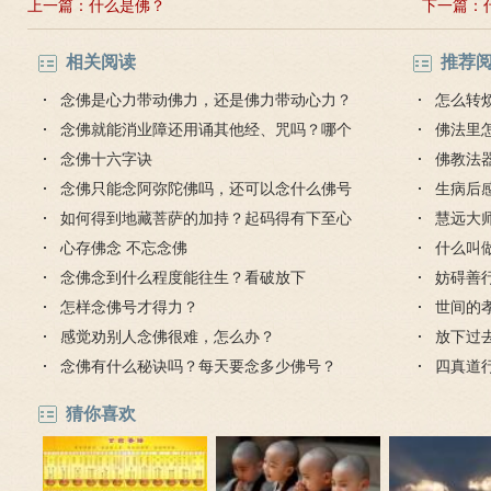
上一篇：
什么是佛？
下一篇：
相关阅读
推荐
念佛是心力带动佛力，还是佛力带动心力？
怎么转
念佛就能消业障还用诵其他经、咒吗？哪个
佛法里
法门好？
念佛十六字诀
佛教法
念佛只能念阿弥陀佛吗，还可以念什么佛号
生病后
吗？
如何得到地藏菩萨的加持？起码得有下至心
父怎么
慧远大
心存佛念 不忘念佛
什么叫做
念佛念到什么程度能往生？看破放下
妨碍善
怎样念佛号才得力？
徒要防
世间的
感觉劝别人念佛很难，怎么办？
满的孝
放下过
念佛有什么秘诀吗？每天要念多少佛号？
四真道
猜你喜欢