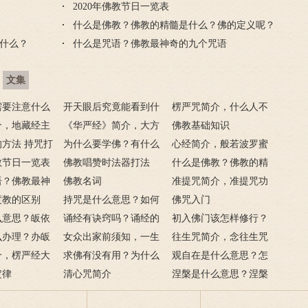
2020年佛教节日一览表
什么是佛教？佛教的精髓是什么？佛的定义呢？
什么？
什么是咒语？佛教最神奇的九个咒语
文集
需要注意什么
开天眼后究竟能看到什
楞严咒简介，什么人不
门后的注意事
介，地藏经主
么？
《华严经》简介，大方
能念楞严咒？
佛教基础知识
方法 持咒打
广佛华严经讲什么？
为什么要学佛？有什么
心经简介，般若波罗蜜
佛教节日一览表
用呢？
佛教唱赞时法器打法
多心经内容介绍
什么是佛教？佛教的精
语？佛教最神
佛教名词
髓是什么？佛的定义
准提咒简介，准提咒功
语
度教的区别
持咒是什么意思？如何
呢？
德及妙用
佛咒入门
么意思？皈依
持咒？
诵经有诀窍吗？诵经的
初入佛门该怎样修行？
么意思？
么办理？办皈
十二条诀窍
女众出家前须知，一生
往生咒简介，念往生咒
讳是什么？
介，楞严经大
只有一次出家机会
求佛有没有用？为什么
要注意什么？
观自在是什么意思？怎
？
定律
说佛菩萨可以保佑人？
清心咒简介
么理解？
涅槃是什么意思？涅槃
的四种分类分别指什