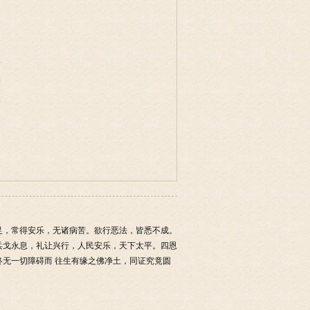
事
物
味
足，常得安乐，无诸病苦。欲行恶法，皆悉不成。
兵戈永息，礼让兴行，人民安乐，天下太平。四恩
无一切障碍而 往生有缘之佛净土，同证究竟圆