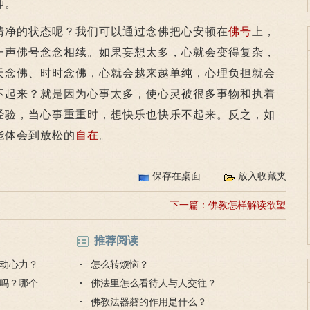
神。
净的状态呢？我们可以通过念佛把心安顿在
佛号
上，
一声佛号念念相续。如果妄想太多，心就会变得复杂，
天念佛、时时念佛，心就会越来越单纯，心理负担就会
不起来？就是因为心事太多，使心灵被很多事物和执着
经验，当心事重重时，想快乐也快乐不起来。反之，如
能体会到放松的
自在
。
保存在桌面
放入收藏夹
下一篇：
佛教怎样解读欲望
推荐阅读
动心力？
怎么转烦恼？
吗？哪个
佛法里怎么看待人与人交往？
佛教法器磬的作用是什么？