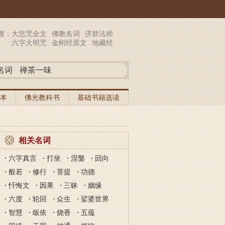
搜：
大悲咒全文
佛教名词
济群法师
六字大明咒
金刚经原文
地藏经
名词
禅茶一味
本
佛光教科书
基础书籍选读
相关名词
六字真言
打坐
涅槃
回向
般若
修行
菩提
功德
忏悔文
因果
三昧
姻缘
六度
轮回
众生
娑婆世界
智慧
皈依
烧香
五蕴