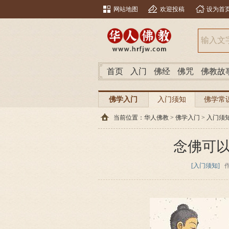
网站地图
欢迎投稿
设为首
首页
入门
佛经
佛咒
佛教故
佛学入门
入门须知
佛学常
当前位置：
华人佛教
>
佛学入门
>
入门须
念佛可
[入门须知]