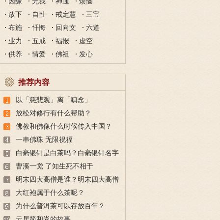
因缘
无我
神通
烦恼
放下
自性
戒定慧
三宝
布施
忏悔
回向文
六道
业力
五戒
福报
虚空
供养
情爱
佛祖
发心
推荐内容
以「慈悲观」离「瞋念」
放松对修行有什么帮助？
佛教和佛像什么时候传入中国？
一串佛珠 无限祝福
白毫银针是白茶吗？白毫银针名字
的由来与冲泡方法
曹溪一觉 了知生死不相干
明末四大高僧是谁？明末四大高僧
简介
大红袍属于什么茶呢？
为什么普洱茶可以存放百年？
云居简和尚的故事