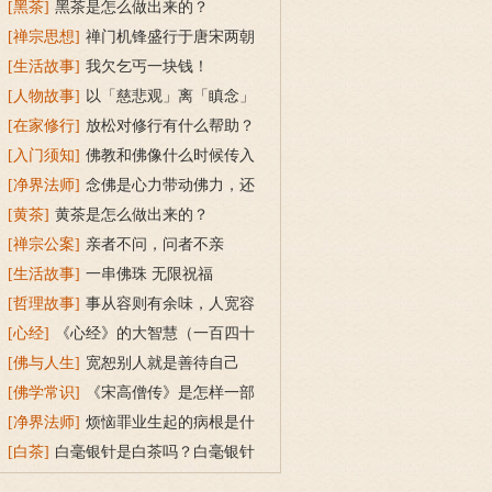
么回事？
[黑茶]
黑茶是怎么做出来的？
[禅宗思想]
禅门机锋盛行于唐宋两朝
原因是什么？
[生活故事]
我欠乞丐一块钱！
[人物故事]
以「慈悲观」离「瞋念」
[在家修行]
放松对修行有什么帮助？
[入门须知]
佛教和佛像什么时候传入
中国？
[净界法师]
念佛是心力带动佛力，还
是佛力带动心力？
[黄茶]
黄茶是怎么做出来的？
[禅宗公案]
亲者不问，问者不亲
[生活故事]
一串佛珠 无限祝福
[哲理故事]
事从容则有余味，人宽容
则有余年
[心经]
《心经》的大智慧（一百四十
四）
[佛与人生]
宽恕别人就是善待自己
[佛学常识]
《宋高僧传》是怎样一部
书？
[净界法师]
烦恼罪业生起的病根是什
么？
[白茶]
白毫银针是白茶吗？白毫银针
名字的由来与冲泡方法