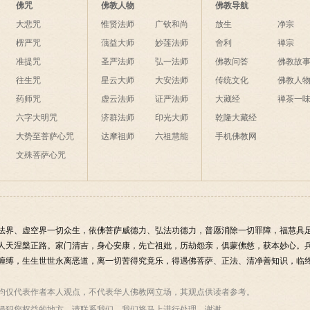
么？
佛咒
佛教人物
佛教导航
大悲咒
惟贤法师
广钦和尚
放生
净宗
楞严咒
蕅益大师
妙莲法师
舍利
禅宗
准提咒
圣严法师
弘一法师
佛教问答
佛教故
往生咒
星云大师
大安法师
传统文化
佛教人
药师咒
虚云法师
证严法师
大藏经
禅茶一
六字大明咒
济群法师
印光大师
乾隆大藏经
大势至菩萨心咒
达摩祖师
六祖慧能
手机佛教网
文殊菩萨心咒
法界、虚空界一切众生，依佛菩萨威德力、弘法功德力，普愿消除一切罪障，福慧具
人天涅槃正路。家门清吉，身心安康，先亡祖妣，历劫怨亲，俱蒙佛慈，获本妙心。
缠缚，生生世世永离恶道，离一切苦得究竟乐，得遇佛菩萨、正法、清净善知识，临终
均仅代表作者本人观点，不代表华人佛教网立场，其观点供读者参考。
侵犯您权益的地方，请联系我们，我们将马上进行处理，谢谢。