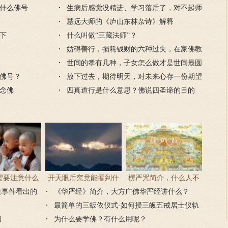
什么佛号
生病后感觉没精进、学习落后了，对不起师
父怎么看？
慧远大师的《庐山东林杂诗》解释
下
什么叫做“三藏法师”？
妨碍善行，损耗钱财的六种过失，在家佛教
徒要防范
世间的孝有几种，子女怎么做才是世间最圆
佛号？
满的孝道？
放下过去，期待明天，对未来心存一份期望
念佛
四真道行是什么意思？佛说四圣谛的目的
需要注意什么
开天眼后究竟能看到什
楞严咒简介，什么人不
轨事件看出的
门后的注意事
《华严经》简介，大方广佛华严经讲什么？
么？
能念楞严咒？
项
最简单的三皈依仪式-如何授三皈五戒居士仪轨
图
为什么要学佛？有什么用呢？