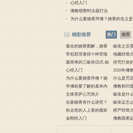
心经入门
佛教唱赞时法器打法
为什么要烧香拜佛？烧香的含义是
精彩推荐
热门
推荐
最全的烧香图解，烧香
皈依之后
有何含义与讲究？
常犯邪淫者得十种苦报
吗 皈依佛
地藏经简
从婚后出轨事件看出的因
最简单的三皈依仪式-如
项
要讲什么？
持咒打坐的
果报应
何授三皈五戒居士仪轨
心经入门
坐的姿势图
2020年
为什么要烧香拜佛？烧
什么是咒
香的含义是什么？
学佛前要了解的基本内
奇的九个咒
佛教和印
容
文殊菩萨心咒简介
皈依是什
在家烧香有什么讲究？
三宝又是什
皈依证怎
一些禁忌千万不要触
给去世的人上香的规矩
依证后的忌
楞严经简
碰！
金刚经入门
致在讲什么
佛教因果