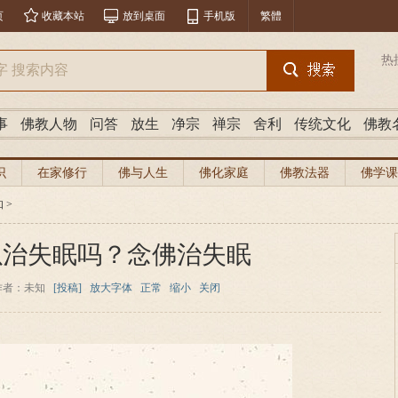
页
收藏本站
放到桌面
手机版
繁體
热
事
佛教人物
问答
放生
净宗
禅宗
舍利
传统文化
佛教
识
在家修行
佛与人生
佛化家庭
佛教法器
佛学课
知
>
以治失眠吗？念佛治失眠
作者：未知
[投稿]
放大字体
正常
缩小
关闭