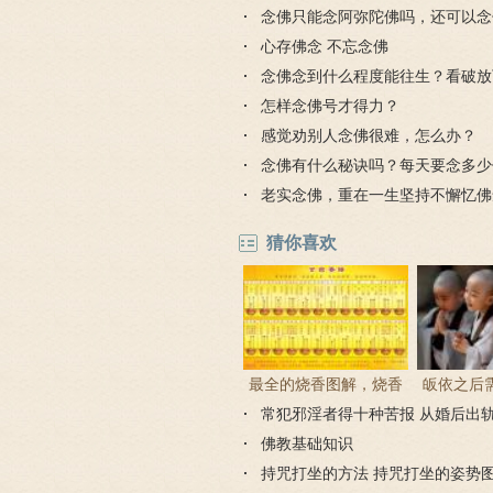
念佛只能念阿弥陀佛吗，还可以念
吗？
心存佛念 不忘念佛
念佛念到什么程度能往生？看破放
怎样念佛号才得力？
感觉劝别人念佛很难，怎么办？
念佛有什么秘诀吗？每天要念多少
老实念佛，重在一生坚持不懈忆佛
猜你喜欢
最全的烧香图解，烧香
皈依之后
常犯邪淫者得十种苦报 从婚后出
有何含义与讲究？
吗 皈依佛
因果报应
佛教基础知识
持咒打坐的方法 持咒打坐的姿势