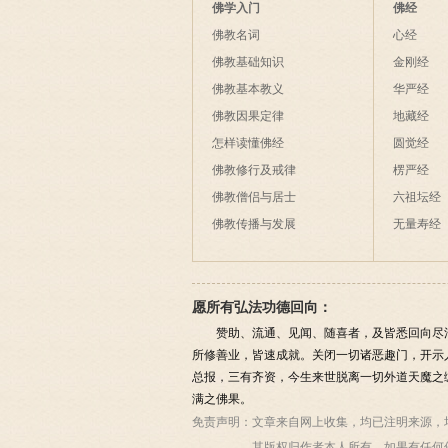
佛学入门
佛经
佛教名词
心经
佛教基础知识
金刚经
佛教基本教义
华严经
佛教因果定律
地藏经
怎样读懂佛经
圆觉经
佛教修行及戒律
楞严经
佛教僧侣与居士
六祖坛经
佛教传播与发展
无量寿经
愿所有弘法功德回向：
赞助、流通、见闻、随喜者，及皆悉回向尽
所修善业，皆速成就。关闭一切诸恶趣门，开示
总报，三有齐资，今生来世脱离一切外道天魔之
满之佛果。
免责声明：
文章来自网上收集，均已注明来源，
其版权归作者本人所有，如果有任何