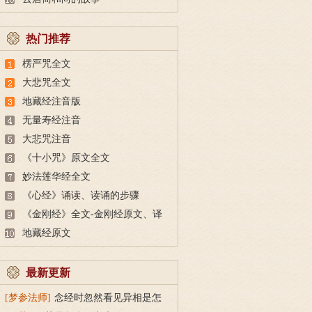
热门推荐
楞严咒全文
大悲咒全文
地藏经注音版
无量寿经注音
大悲咒注音
《十小咒》原文全文
妙法莲华经全文
《心经》诵读、读诵的步骤
《金刚经》全文-金刚经原文、译
文及释意
地藏经原文
最新更新
[梦参法师]
念经时忽然看见异相是怎