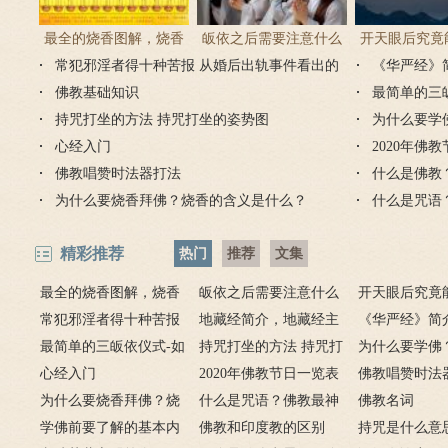
最全的烧香图解，烧香
皈依之后需要注意什么
开天眼后究竟
常犯邪淫者得十种苦报 从婚后出轨事件看出的
有何含义与讲究？
吗 皈依佛门后的注意事
《华严经》
么？
因果报应
佛教基础知识
项
最简单的三
持咒打坐的方法 持咒打坐的姿势图
为什么要学
心经入门
2020年佛
佛教唱赞时法器打法
什么是佛教
为什么要烧香拜佛？烧香的含义是什么？
什么是咒语
精彩推荐
热门
推荐
文集
最全的烧香图解，烧香
皈依之后需要注意什么
开天眼后究竟
有何含义与讲究？
常犯邪淫者得十种苦报
吗 皈依佛门后的注意事
地藏经简介，地藏经主
么？
《华严经》简
从婚后出轨事件看出的因
最简单的三皈依仪式-如
项
要讲什么？
持咒打坐的方法 持咒打
广佛华严经讲
为什么要学佛
果报应
何授三皈五戒居士仪轨
心经入门
坐的姿势图
2020年佛教节日一览表
用呢？
佛教唱赞时法
为什么要烧香拜佛？烧
什么是咒语？佛教最神
佛教名词
香的含义是什么？
学佛前要了解的基本内
奇的九个咒语
佛教和印度教的区别
持咒是什么意