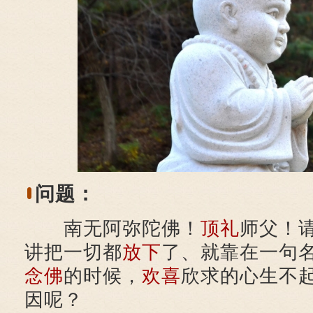
问题：
南无阿弥陀佛！
顶礼
师父！
讲把一切都
放下
了、就靠在一句
念佛
的时候，
欢喜
欣求的心生不
因呢？