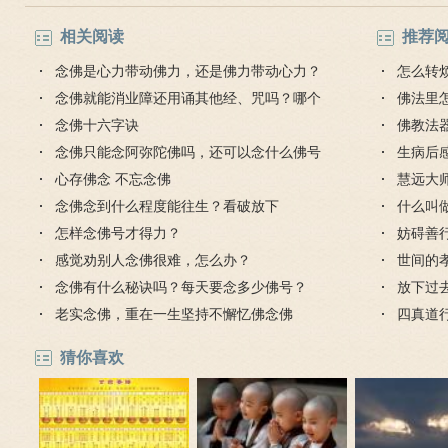
相关阅读
推荐
念佛是心力带动佛力，还是佛力带动心力？
怎么转
念佛就能消业障还用诵其他经、咒吗？哪个
佛法里
法门好？
念佛十六字诀
佛教法
念佛只能念阿弥陀佛吗，还可以念什么佛号
生病后
吗？
心存佛念 不忘念佛
父怎么
慧远大
念佛念到什么程度能往生？看破放下
什么叫做
怎样念佛号才得力？
妨碍善
感觉劝别人念佛很难，怎么办？
徒要防
世间的
念佛有什么秘诀吗？每天要念多少佛号？
满的孝
放下过
老实念佛，重在一生坚持不懈忆佛念佛
四真道
猜你喜欢