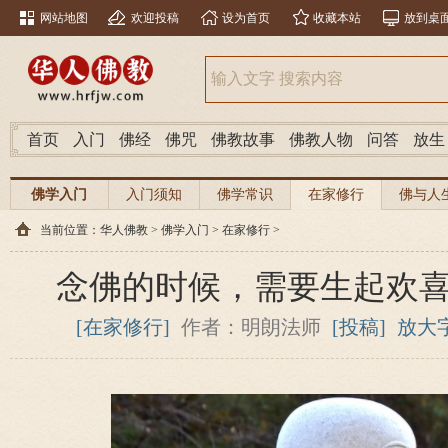
网站地图
欢迎投稿
设为首页
收藏本站
放到桌
首页
入门
佛经
佛咒
佛教故事
佛教人物
问答
放生
佛学入门
入门须知
佛学常识
在家修行
佛与人
当前位置：
华人佛教
>
佛学入门
>
在家修行
>
念佛的时候，需要生起欢
[在家修行]
作者：明朗法师
[投稿]
放大