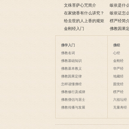
容
文殊菩萨心咒简介
皈依是什
在家烧香有什么讲究？
三宝又是什
皈依证怎
一些禁忌千万不要触
给去世的人上香的规矩
依证后的忌
楞严经简
碰！
金刚经入门
致在讲什么
佛教因果
佛学入门
佛经
佛教名词
心经
佛教基础知识
金刚经
佛教基本教义
华严经
佛教因果定律
地藏经
怎样读懂佛经
圆觉经
佛教修行及戒律
楞严经
佛教僧侣与居士
六祖坛经
佛教传播与发展
无量寿经