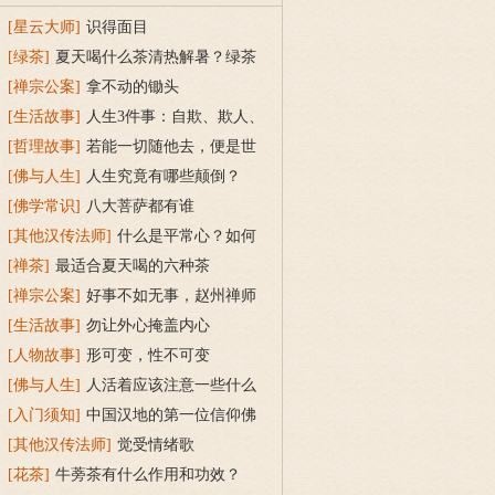
[星云大师]
识得面目
[绿茶]
夏天喝什么茶清热解暑？绿茶
[禅宗公案]
拿不动的锄头
[生活故事]
人生3件事：自欺、欺人、
被人欺
[哲理故事]
若能一切随他去，便是世
间自在人
[佛与人生]
人生究竟有哪些颠倒？
[佛学常识]
八大菩萨都有谁
[其他汉传法师]
什么是平常心？如何
妙用平常心？
[禅茶]
最适合夏天喝的六种茶
[禅宗公案]
好事不如无事，赵州禅师
开悟弟子
[生活故事]
勿让外心掩盖内心
[人物故事]
形可变，性不可变
[佛与人生]
人活着应该注意一些什么
重点？人生四不
[入门须知]
中国汉地的第一位信仰佛
教者是什么人？
[其他汉传法师]
觉受情绪歌
[花茶]
牛蒡茶有什么作用和功效？