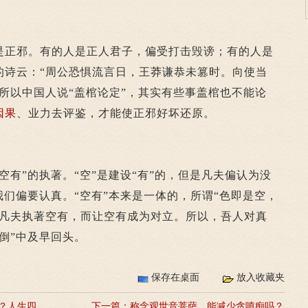
正邪。有的人是正人君子，偏受打击毁谤；有的人是
的诗云：“周公恐惧流言日，王莽谦恭未篡时。向使当
所以中国人说“盖棺论定”，其实有些事盖棺也不能论
因果
、业力去评鉴，才能使正邪好坏还原。
”的执著。“空”是建设“有”的，但是凡夫偏认为没
我们偏要认真。“空有”本来是一体的，所谓“色即是空，
为凡夫执著空有，而让空有成为对立。所以，吾人对真
倒”中及早回头。
保存在桌面
放入收藏夹
？人生四
下一篇：
称念观世音菩萨，能减少贪嗔痴吗？