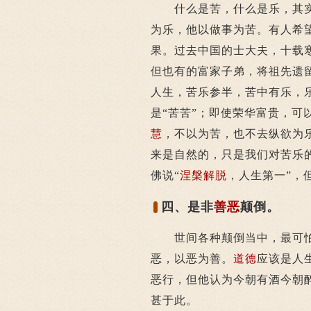
什么是苦，什么是乐，其实
为乐，他以做事为苦。有人希
果。过去中国的士大夫，十载
但也有的富家子弟，将祖先遗
人生，苦乐参半，苦中有乐，
是“苦苦”；即使荣华富贵，可
慧
，不以为苦，也不去纵欲为
来是自然的，只是我们对苦乐
佛说“
涅槃
解脱
，人生第一”，
四、是非
善恶
颠倒。
世间各种颠倒当中，最可怕
恶，以恶为善。
道德
应该是人
恶行，但他认为今朝有酒今朝
甚于此。