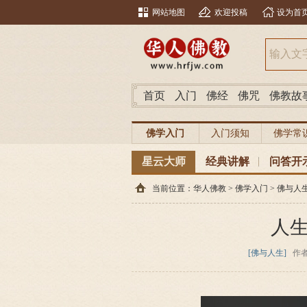
网站地图
欢迎投稿
设为首
首页
入门
佛经
佛咒
佛教故
佛学入门
入门须知
佛学常
星云大师
经典讲解
问答开
当前位置：
华人佛教
>
佛学入门
>
佛与人
人
[佛与人生]
作