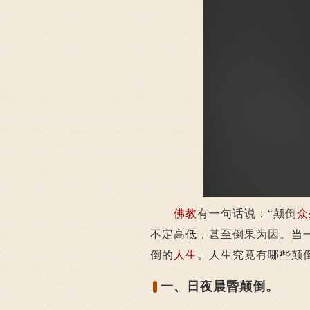
佛教
有一句话说：“颠倒
众
不定高低，甚至倒果为因。当
倒的
人生
。人生究竟有哪些颠
一、日夜晨昏颠倒。