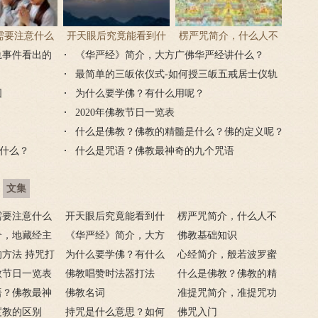
需要注意什么
开天眼后究竟能看到什
楞严咒简介，什么人不
轨事件看出的
门后的注意事
《华严经》简介，大方广佛华严经讲什么？
么？
能念楞严咒？
项
最简单的三皈依仪式-如何授三皈五戒居士仪轨
图
为什么要学佛？有什么用呢？
2020年佛教节日一览表
什么是佛教？佛教的精髓是什么？佛的定义呢？
什么？
什么是咒语？佛教最神奇的九个咒语
文集
需要注意什么
开天眼后究竟能看到什
楞严咒简介，什么人不
门后的注意事
介，地藏经主
么？
《华严经》简介，大方
能念楞严咒？
佛教基础知识
方法 持咒打
广佛华严经讲什么？
为什么要学佛？有什么
心经简介，般若波罗蜜
佛教节日一览表
用呢？
佛教唱赞时法器打法
多心经内容介绍
什么是佛教？佛教的精
语？佛教最神
佛教名词
髓是什么？佛的定义
准提咒简介，准提咒功
语
度教的区别
持咒是什么意思？如何
呢？
德及妙用
佛咒入门