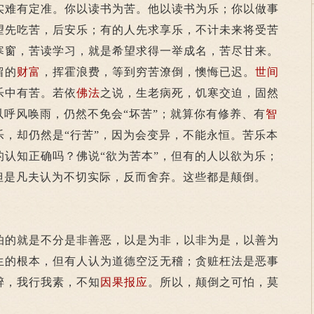
难有定准。你以读书为苦。他以读书为乐；你以做事
望先吃苦，后安乐；有的人先求享乐，不计未来将受苦
寒窗，苦读学习，就是希望求得一举成名，苦尽甘来。
留的
财富
，挥霍浪费，等到穷苦潦倒，懊悔已迟。
世间
乐中有苦。若依
佛法
之说，生老病死，饥寒交迫，固然
以呼风唤雨，仍然不免会“坏苦”；就算你有修养、有
智
乐，却仍然是“行苦”，因为会变异，不能永恒。苦乐本
的认知正确吗？佛说“欲为苦本”，但有的人以欲为乐；
但是凡夫认为不切实际，反而舍弃。这些都是颠倒。
的就是不分是非善恶，以是为非，以非为是，以善为
生的根本，但有人认为道德空泛无稽；贪赃枉法是恶事
醉，我行我素，不知
因果报应
。所以，颠倒之可怕，莫