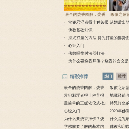
最全的烧香图解，烧香
皈依之后
常犯邪淫者得十种苦报 从婚后出
有何含义与讲究？
吗 皈依佛
因果报应
佛教基础知识
持咒打坐的方法 持咒打坐的姿势
心经入门
佛教唱赞时法器打法
为什么要烧香拜佛？烧香的含义是
精彩推荐
热门
推荐
最全的烧香图解，烧香
皈依之后
有何含义与讲究？
常犯邪淫者得十种苦报
吗 皈依佛
地藏经简
从婚后出轨事件看出的因
最简单的三皈依仪式-如
项
要讲什么？
持咒打坐的
果报应
何授三皈五戒居士仪轨
心经入门
坐的姿势图
2020年
为什么要烧香拜佛？烧
什么是咒
香的含义是什么？
学佛前要了解的基本内
奇的九个咒
佛教和印