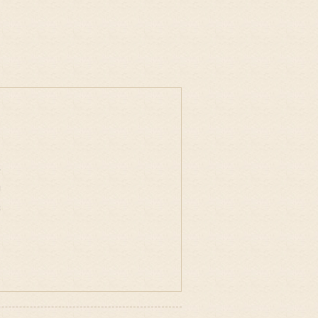
事
物
味