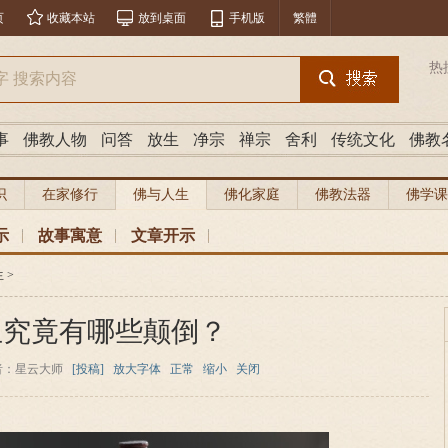
页
收藏本站
放到桌面
手机版
繁體
热
事
佛教人物
问答
放生
净宗
禅宗
舍利
传统文化
佛教
识
在家修行
佛与人生
佛化家庭
佛教法器
佛学课
示
故事寓意
文章开示
生
>
生究竟有哪些颠倒？
者：星云大师
[投稿]
放大字体
正常
缩小
关闭