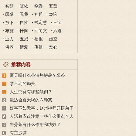
智慧
皈依
烧香
五蕴
因缘
无我
神通
烦恼
放下
自性
戒定慧
三宝
布施
忏悔
回向文
六道
业力
五戒
福报
虚空
供养
情爱
佛祖
发心
推荐内容
夏天喝什么茶清热解暑？绿茶
拿不动的锄头
人生究竟有哪些颠倒？
最适合夏天喝的六种茶
好事不如无事，赵州禅师开悟弟子
人活着应该注意一些什么重点？人
生四不
牛蒡茶有什么作用和功效？
有主沙弥