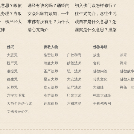
么意思？皈依
持咒？
诵经有诀窍吗？诵经的
初入佛门该怎样修行？
么意思？
么办理？办皈
十二条诀窍
女众出家前须知，一生
往生咒简介，念往生咒
讳是什么？
介，楞严经大
只有一次出家机会
求佛有没有用？为什么
要注意什么？
观自在是什么意思？怎
？
定律
说佛菩萨可以保佑人？
清心咒简介
么理解？
涅槃是什么意思？涅槃
的四种分类分别指什
么？
佛咒
佛教人物
佛教导航
大悲咒
惟贤法师
广钦和尚
放生
净宗
楞严咒
蕅益大师
妙莲法师
舍利
禅宗
准提咒
圣严法师
弘一法师
佛教问答
佛教故
往生咒
星云大师
大安法师
传统文化
佛教人
药师咒
虚云法师
证严法师
大藏经
禅茶一
六字大明咒
济群法师
印光大师
乾隆大藏经
大势至菩萨心咒
达摩祖师
六祖慧能
手机佛教网
文殊菩萨心咒