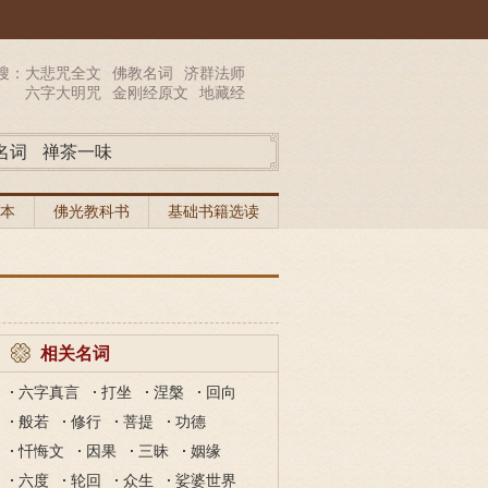
搜：
大悲咒全文
佛教名词
济群法师
六字大明咒
金刚经原文
地藏经
名词
禅茶一味
本
佛光教科书
基础书籍选读
相关名词
六字真言
打坐
涅槃
回向
般若
修行
菩提
功德
忏悔文
因果
三昧
姻缘
六度
轮回
众生
娑婆世界