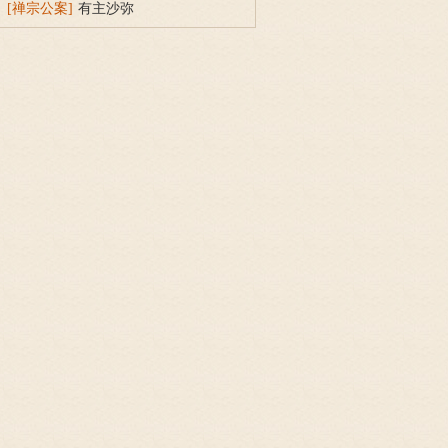
[禅宗公案]
有主沙弥