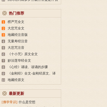
意思？
热门推荐
楞严咒全文
大悲咒全文
地藏经注音版
无量寿经注音
大悲咒注音
《十小咒》原文全文
妙法莲华经全文
《心经》诵读、读诵的步骤
《金刚经》全文-金刚经原文、译
文及释意
地藏经原文
最新更新
[佛学常识]
什么是空想