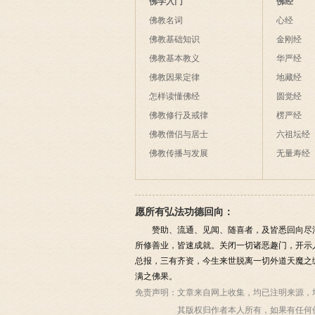
佛学入门
佛经
佛教名词
心经
佛教基础知识
金刚经
佛教基本教义
华严经
佛教因果定律
地藏经
怎样读懂佛经
圆觉经
佛教修行及戒律
楞严经
佛教僧侣与居士
六祖坛经
佛教传播与发展
无量寿经
愿所有弘法功德回向：
赞助、流通、见闻、随喜者，及皆悉回向尽
所修善业，皆速成就。关闭一切诸恶趣门，开示
总报，三有齐资，今生来世脱离一切外道天魔之
满之佛果。
免责声明：
文章来自网上收集，均已注明来源，
其版权归作者本人所有，如果有任何