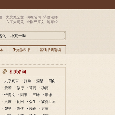
搜：
大悲咒全文
佛教名词
济群法师
六字大明咒
金刚经原文
地藏经
名词
禅茶一味
本
佛光教科书
基础书籍选读
相关名词
六字真言
打坐
涅槃
回向
般若
修行
菩提
功德
忏悔文
因果
三昧
姻缘
六度
轮回
众生
娑婆世界
智慧
皈依
烧香
五蕴