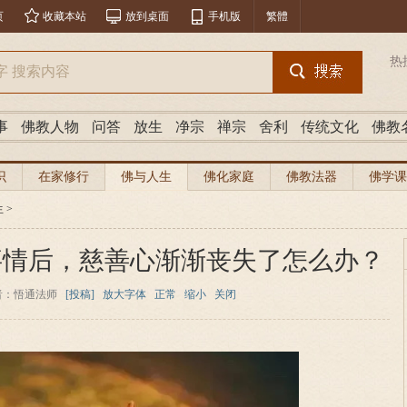
页
收藏本站
放到桌面
手机版
繁體
热
事
佛教人物
问答
放生
净宗
禅宗
舍利
传统文化
佛教
识
在家修行
佛与人生
佛化家庭
佛教法器
佛学课
生
>
事情后，慈善心渐渐丧失了怎么办？
者：悟通法师
[投稿]
放大字体
正常
缩小
关闭