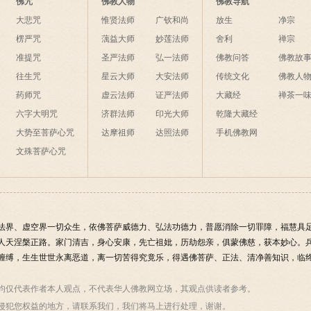
佛咒
佛教人物
佛教导航
大悲咒
惟贤法师
广钦和尚
放生
净宗
楞严咒
蕅益大师
妙莲法师
舍利
禅宗
准提咒
圣严法师
弘一法师
佛教问答
佛教故
往生咒
星云大师
大安法师
传统文化
佛教人
药师咒
虚云法师
证严法师
大藏经
禅茶一
六字大明咒
济群法师
印光大师
乾隆大藏经
大势至菩萨心咒
达摩祖师
达照法师
手机佛教网
文殊菩萨心咒
法界、虚空界一切众生，依佛菩萨威德力、弘法功德力，普愿消除一切罪障，福慧具
人天涅槃正路。家门清吉，身心安康，先亡祖妣，历劫怨亲，俱蒙佛慈，获本妙心。
缠缚，生生世世永离恶道，离一切苦得究竟乐，得遇佛菩萨、正法、清净善知识，临终
均仅代表作者本人观点，不代表华人佛教网立场，其观点供读者参考。
侵犯您权益的地方，请联系我们，我们将马上进行处理，谢谢。