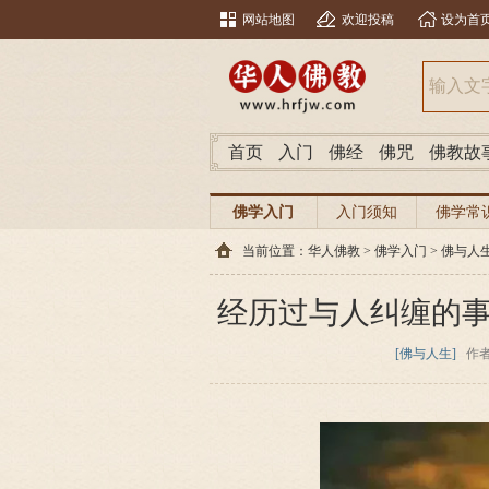
网站地图
欢迎投稿
设为首
首页
入门
佛经
佛咒
佛教故
佛学入门
入门须知
佛学常
当前位置：
华人佛教
>
佛学入门
>
佛与人
经历过与人纠缠的
[佛与人生]
作