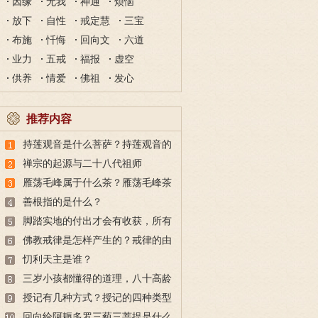
因缘
无我
神通
烦恼
放下
自性
戒定慧
三宝
布施
忏悔
回向文
六道
业力
五戒
福报
虚空
供养
情爱
佛祖
发心
推荐内容
持莲观音是什么菩萨？持莲观音的
故事
禅宗的起源与二十八代祖师
雁荡毛峰属于什么茶？雁荡毛峰茶
的特点与由来
善根指的是什么？
脚踏实地的付出才会有收获，所有
的付出都不会白费
佛教戒律是怎样产生的？戒律的由
来
忉利天主是谁？
三岁小孩都懂得的道理，八十高龄
也未必做得到
授记有几种方式？授记的四种类型
回向给阿耨多罗三藐三菩提是什么