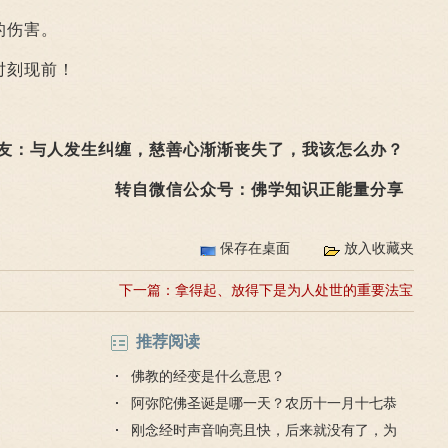
的伤害。
刻现前！
！
友：与人发生纠缠，慈善心渐渐丧失了，我该怎么办？
转自微信公众号：佛学知识正能量分享
保存在桌面
放入收藏夹
下一篇：
拿得起、放得下是为人处世的重要法宝
和不二法门
推荐阅读
佛教的经变是什么意思？
阿弥陀佛圣诞是哪一天？农历十一月十七恭
迎弥陀圣诞
刚念经时声音响亮且快，后来就没有了，为