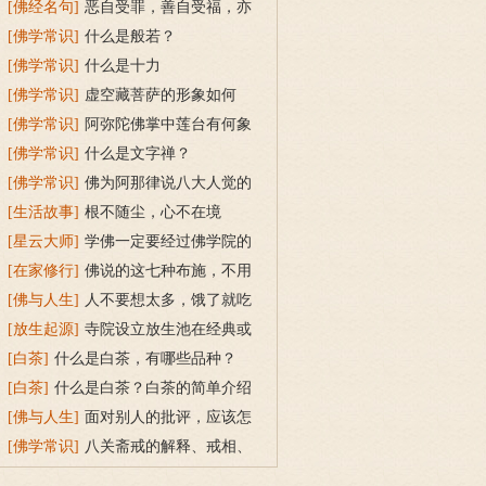
[佛经名句]
恶自受罪，善自受福，亦
各须熟，彼不相待的解释
[佛学常识]
什么是般若？
[佛学常识]
什么是十力
[佛学常识]
虚空藏菩萨的形象如何
[佛学常识]
阿弥陀佛掌中莲台有何象
征含义
[佛学常识]
什么是文字禅？
[佛学常识]
佛为阿那律说八大人觉的
内容是什么
[生活故事]
根不随尘，心不在境
[星云大师]
学佛一定要经过佛学院的
教育吗？
[在家修行]
佛说的这七种布施，不用
花钱就能做到
[佛与人生]
人不要想太多，饿了就吃
饭，困了就睡觉
[放生起源]
寺院设立放生池在经典或
传统上有什么根据？
[白茶]
什么是白茶，有哪些品种？
[白茶]
什么是白茶？白茶的简单介绍
[佛与人生]
面对别人的批评，应该怎
么做？
[佛学常识]
八关斋戒的解释、戒相、
功德利益