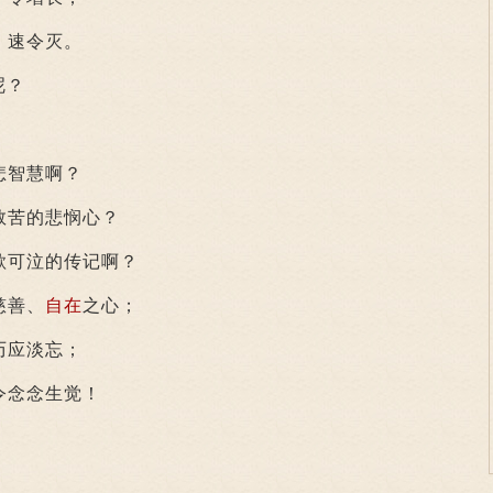
速令灭。
呢？
悲智慧啊？
苦的悲悯心？
可泣的传记啊？
慈善、
自在
之心；
应淡忘；
念念生觉！
；
。