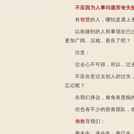
不应因为人事问题而丧失慈
有
智慧
的人，哪怕是遇上
以前碰到的人和事现在已过
更加广阔、沉稳、善良了吧？
注意：
过去心不可得，所以，过去
不应在意过去别人的过失，
忘记呢？
在我们身边，难免有愚痴的
但也有不少的慈善团队，借
佛教
导我们：
善未生，速令生；善已生，