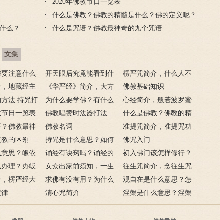
2020年佛教节日一览表
什么是佛教？佛教的精髓是什么？佛的定义呢？
什么？
什么是咒语？佛教最神奇的九个咒语
文集
需要注意什么
开天眼后究竟能看到什
楞严咒简介，什么人不
门后的注意事
介，地藏经主
么？
《华严经》简介，大方
能念楞严咒？
佛教基础知识
方法 持咒打
广佛华严经讲什么？
为什么要学佛？有什么
心经简介，般若波罗蜜
佛教节日一览表
用呢？
佛教唱赞时法器打法
多心经内容介绍
什么是佛教？佛教的精
语？佛教最神
佛教名词
髓是什么？佛的定义
准提咒简介，准提咒功
语
度教的区别
持咒是什么意思？如何
呢？
德及妙用
佛咒入门
么意思？皈依
持咒？
诵经有诀窍吗？诵经的
初入佛门该怎样修行？
么意思？
么办理？办皈
十二条诀窍
女众出家前须知，一生
往生咒简介，念往生咒
讳是什么？
介，楞严经大
只有一次出家机会
求佛有没有用？为什么
要注意什么？
观自在是什么意思？怎
？
定律
说佛菩萨可以保佑人？
清心咒简介
么理解？
涅槃是什么意思？涅槃
的四种分类分别指什
么？