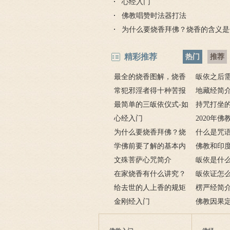
心经入门
佛教唱赞时法器打法
为什么要烧香拜佛？烧香的含义是
精彩推荐
热门
推荐
最全的烧香图解，烧香
皈依之后
有何含义与讲究？
常犯邪淫者得十种苦报
吗 皈依佛
地藏经简
从婚后出轨事件看出的因
最简单的三皈依仪式-如
项
要讲什么？
持咒打坐的
果报应
何授三皈五戒居士仪轨
心经入门
坐的姿势图
2020年
为什么要烧香拜佛？烧
什么是咒
香的含义是什么？
学佛前要了解的基本内
奇的九个咒
佛教和印
容
文殊菩萨心咒简介
皈依是什
在家烧香有什么讲究？
三宝又是什
皈依证怎
一些禁忌千万不要触
给去世的人上香的规矩
依证后的忌
楞严经简
碰！
金刚经入门
致在讲什么
佛教因果