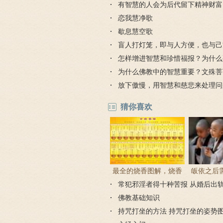
有智慧的人会为后代留下精神财富
恋我慧净歌
歇息慧空歌
盲人打灯笼，即与人方便，也与己
怎样增进智慧和珍惜福报？为什么
修？
为什么佛教中的智慧重要？文殊菩
有多深？
放下傲慢，用智慧和慈悲来处理问
猜你喜欢
最全的烧香图解，烧香
皈依之后
常犯邪淫者得十种苦报 从婚后出
有何含义与讲究？
吗 皈依佛
因果报应
佛教基础知识
持咒打坐的方法 持咒打坐的姿势