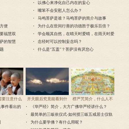
什么？
以佛心来净化自己内在的妄心
嘴笨不会安慰人怎么办？
马鸣菩萨是谁？马鸣菩萨的简介与故事
方便
为什么在世间行善的功德胜于极乐百倍？
要福慧双
学会顺其自然，在晴天时爱晴，在雨天时爱
萨的智慧
雨
念经时可以控制妄念吗？
题
什么是“五盖”？菩萨没有厌怠心
需要注意什么
开天眼后究竟能看到什
楞严咒简介，什么人不
轨事件看出的
门后的注意事
《华严经》简介，大方广佛华严经讲什么？
么？
能念楞严咒？
项
最简单的三皈依仪式-如何授三皈五戒居士仪轨
图
为什么要学佛？有什么用呢？