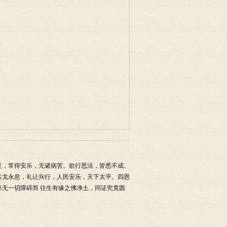
事
物
味
足，常得安乐，无诸病苦。欲行恶法，皆悉不成。
兵戈永息，礼让兴行，人民安乐，天下太平。四恩
无一切障碍而 往生有缘之佛净土，同证究竟圆