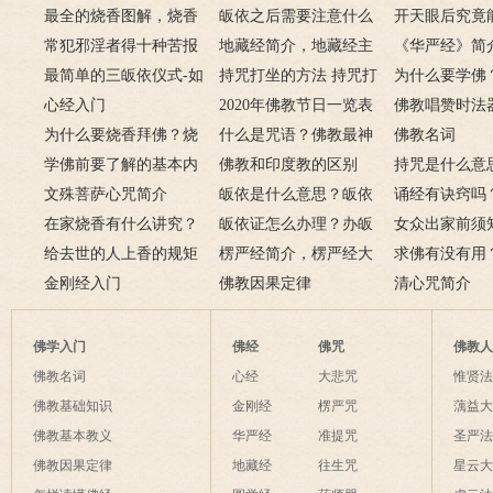
最全的烧香图解，烧香
皈依之后需要注意什么
开天眼后究竟
有何含义与讲究？
常犯邪淫者得十种苦报
吗 皈依佛门后的注意事
地藏经简介，地藏经主
么？
《华严经》简
从婚后出轨事件看出的因
最简单的三皈依仪式-如
项
要讲什么？
持咒打坐的方法 持咒打
广佛华严经讲
为什么要学佛
果报应
何授三皈五戒居士仪轨
心经入门
坐的姿势图
2020年佛教节日一览表
用呢？
佛教唱赞时法
为什么要烧香拜佛？烧
什么是咒语？佛教最神
佛教名词
香的含义是什么？
学佛前要了解的基本内
奇的九个咒语
佛教和印度教的区别
持咒是什么意
容
文殊菩萨心咒简介
皈依是什么意思？皈依
持咒？
诵经有诀窍吗
在家烧香有什么讲究？
三宝又是什么意思？
皈依证怎么办理？办皈
十二条诀窍
女众出家前须
一些禁忌千万不要触
给去世的人上香的规矩
依证后的忌讳是什么？
楞严经简介，楞严经大
只有一次出家
求佛有没有用
碰！
金刚经入门
致在讲什么？
佛教因果定律
说佛菩萨可以
清心咒简介
佛学入门
佛经
佛咒
佛教
佛教名词
心经
大悲咒
惟贤
佛教基础知识
金刚经
楞严咒
蕅益
佛教基本教义
华严经
准提咒
圣严
佛教因果定律
地藏经
往生咒
星云