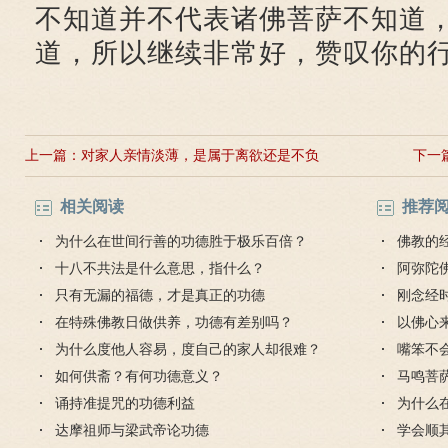
不知道并不代表诸佛菩萨不知道
道，所以继续非常好，赞叹你的
上一篇：
对家人亲情淡薄，是属于离欲还是不负
下一
责任？
相关阅读
推荐
为什么在世间行善的功德胜于极乐百倍？
佛教的
十八不共法是什么意思，指什么？
阿弥陀
只有无漏的福德，才是真正的功德
迎弥陀
刚念经
在特殊佛教日做供养，功德有差别吗？
什么？
以佛心
为什么度他人容易，度自己的家人却很难？
嘴笨不
如何供斋？有何功德意义？
马鸣菩
诵持准提咒的功德利益
为什么
达摩祖师与梁武帝论功德
学会顺