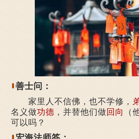
善士问：
家里人不信佛，也不学修，
名义做
功德
，并替他们做
回向
（
可以吗？
宏海法师答：