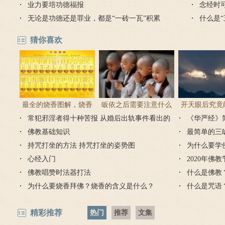
业力要培功德福报
雨
念经时
无论是功德还是罪业，都是“一砖一瓦”积累
什么是
起来的
猜你喜欢
最全的烧香图解，烧香
皈依之后需要注意什么
开天眼后究竟
常犯邪淫者得十种苦报 从婚后出轨事件看出的
有何含义与讲究？
吗 皈依佛门后的注意事
《华严经》
么？
因果报应
佛教基础知识
项
最简单的三
持咒打坐的方法 持咒打坐的姿势图
为什么要学
心经入门
2020年佛
佛教唱赞时法器打法
什么是佛教
为什么要烧香拜佛？烧香的含义是什么？
什么是咒语
精彩推荐
热门
推荐
文集