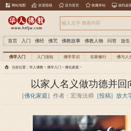
网站地图
欢迎投稿
设为首页
收藏本站
放到桌
首页
入门
佛经
佛咒
佛教故事
佛教人物
问答
放生
佛学入门
入门须知
佛学常识
在家修行
佛与人
当前位置：
华人佛教
>
佛学入门
>
佛化家庭
>
以家人名义做功德并回
[佛化家庭]
作者：宏海法师
[投稿]
放大