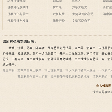
怎样读懂佛经
圆觉经
药师咒
虚云
佛教修行及戒律
楞严经
六字大明咒
济群
佛教僧侣与居士
六祖坛经
大势至菩萨心咒
达摩
佛教传播与发展
无量寿经
文殊菩萨心咒
愿所有弘法功德回向：
赞助、流通、见闻、随喜者，及皆悉回向尽法界、虚空界一切众生，依佛菩萨
所修善业，皆速成就。关闭一切诸恶趣门，开示人天涅槃正路。家门清吉，身心安
总报，三有齐资，今生来世脱离一切外道天魔之缠缚，生生世世永离恶道，离一切
满之佛果。
免责声明：
文章来自网上收集，均已注明来源，均仅代表作者本人观点，不代表华
其版权归作者本人所有，如果有任何侵犯您权益的地方，请联系我们，
华人佛教网
技术问题联络