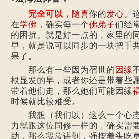
完全可以，
随喜
你的
发心
。
在
学佛
，确实每一个
佛弟子
们经
的困扰。就是好一点的，家里的
早，就是说可以同步的一块把手
果了。
那么有一些因为宿世的
因缘
根显发的早，或者你还是带着些
带着他们走，那么她们可能因缘
时候就比较难受。
我想（我们以）这么一个心态
力就跟这位同修一样的，确实需
助，那么我常讲到，强按着头吃