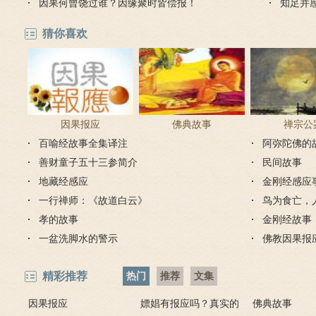
因果何曾饶过谁？因缘聚时皆偿报！
知足并
猜你喜欢
因果报应
佛典故事
禅宗公
百喻经故事全集译注
阿弥陀佛的
善财童子五十三参简介
民间故事
地藏经感应
金刚经感应
一行禅师：《故道白云》
鸟为食亡，
孝的故事
金刚经故事
一盆洗脚水的警示
佛教因果报
精彩推荐
热门
推荐
文集
因果报应
嫖娼有报应吗？真实的
佛典故事