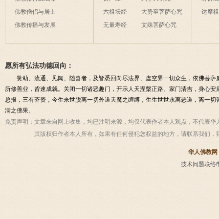
佛教僧侣与居士
六祖坛经
大势至菩萨心咒
达摩
佛教传播与发展
无量寿经
文殊菩萨心咒
愿所有弘法功德回向：
赞助、流通、见闻、随喜者，及皆悉回向尽法界、虚空界一切众生，依佛菩萨
所修善业，皆速成就。关闭一切诸恶趣门，开示人天涅槃正路。家门清吉，身心安
总报，三有齐资，今生来世脱离一切外道天魔之缠缚，生生世世永离恶道，离一切
满之佛果。
免责声明：
文章来自网上收集，均已注明来源，均仅代表作者本人观点，不代表华
其版权归作者本人所有，如果有任何侵犯您权益的地方，请联系我们，
华人佛教网
技术问题联络