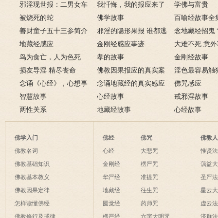
邪淫现世报：二男女车
嫖娼报应
我忏悔，我的报应来了
学佛与富贵
上纵欲酿车祸被烧死
被烧死的蛇
－淫人妻者，妻淫人
佛学故事
百喻经故事全
善财童子五十三参简介
邪淫的隐形果报 谁都逃
念地藏经招鬼
地藏经感应
不掉
金刚经感应事迹
地藏经的请进
大难不死 意
鸟为食亡，人为色死
孝的故事
致富的特异功
金刚经故事
损友导淫 精尽丧命
佛教因果报应的真实案
淫色最容易触
念诵《心经》，心想事
例
念诵地藏经的真实感应
淫欲心难清静
佛咒感应
成
智慧故事
六则
心经故事
戒邪淫故事
两性关系
地藏经故事
心经故事
佛学入门
佛经
佛咒
佛教
佛教名词
心经
大悲咒
惟贤
佛教基础知识
金刚经
楞严咒
蕅益
佛教基本教义
华严经
准提咒
圣严
佛教因果定律
地藏经
往生咒
星云
怎样读懂佛经
圆觉经
药师咒
虚云
佛教修行及戒律
楞严经
六字大明咒
济群