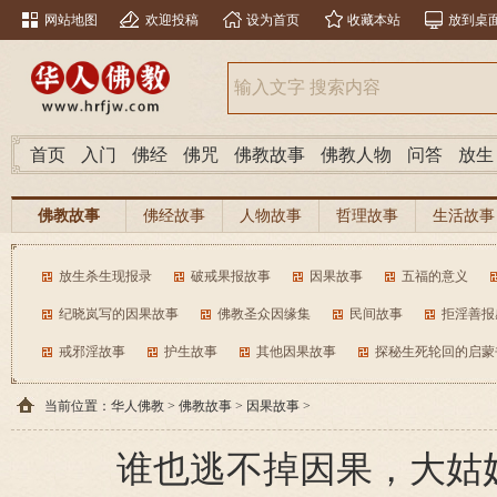
网站地图
欢迎投稿
设为首页
收藏本站
放到桌
首页
入门
佛经
佛咒
佛教故事
佛教人物
问答
放生
佛教故事
佛经故事
人物故事
哲理故事
生活故事
放生杀生现报录
破戒果报故事
因果故事
五福的意义
纪晓岚写的因果故事
佛教圣众因缘集
民间故事
拒淫善报
戒邪淫故事
护生故事
其他因果故事
探秘生死轮回的启蒙
当前位置：
华人佛教
>
佛教故事
>
因果故事
>
谁也逃不掉因果，大姑