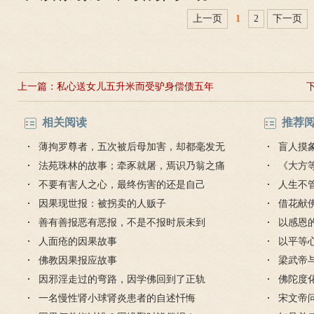
上一页
1
2
下一页
上一篇：
私心送女儿五升米而受驴身偿债五年
相关阅读
推荐
薄拘罗尊者，五次被后母加害，却都毫发无
盲人摸
损
法苑珠林的故事；牵豕就屠，焉识乃翁之痛
《大方
不要有害人之心，最终伤害的还是自己
人生不
因果现世报：被拐卖的人贩子
对待
借花献
善有善报恶有恶报，不是不报时辰未到
灯佛
以感恩
人面疮的因果故事
以平等
佛教因果报应故事
梁武帝
因邪淫走过的弯路，因学佛回到了正轨
是哪个
佛陀度
一名慢性肾小球肾炎患者的自述忏悔
宋文帝