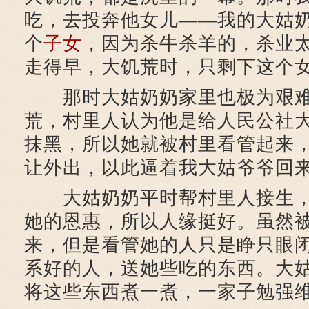
吃，去投奔他女儿——我的大姑
个
子女
，因为杀牛杀羊的，杀业
走得早，大饥荒时，只剩下这个
那时大姑奶奶家里也极为艰难
荒，村里人认为他是给人民公社
抹黑，所以她就被村里看管起来
让外出，以此逼着我大姑爷爷回
大姑奶奶平时帮村里人接生，
她的恩惠，所以人缘挺好。虽然
来，但是看管她的人只是睁只眼
系好的人，送她些吃的东西。大
将这些东西煮一煮，一家子勉强