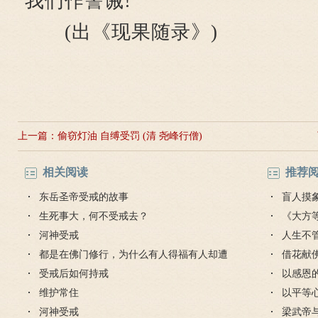
我们作警诫!"
(出《现果随录》)
上一篇：
偷窃灯油 自缚受罚 (清 尧峰行僧)
相关阅读
推荐
东岳圣帝受戒的故事
盲人摸
生死事大，何不受戒去？
《大方
河神受戒
人生不
都是在佛门修行，为什么有人得福有人却遭
对待
借花献
厄难？
受戒后如何持戒
灯佛
以感恩
维护常住
以平等
河神受戒
梁武帝