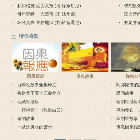
私用信施 受变犬报 (清 徐家桥尼)
是哪个
佛陀度
卅年诵经 一念堕落 (宋 法华尼)
宋文帝
坏经为衣 果在地狱 (刘宋 智通尼)
知足并
猜你喜欢
因果报应
佛典故事
禅宗公
百喻经故事全集译注
阿弥陀佛的
善财童子五十三参简介
民间故事
地藏经感应
金刚经感应
一行禅师：《故道白云》
鸟为食亡，
孝的故事
金刚经故事
一盆洗脚水的警示
佛教因果报