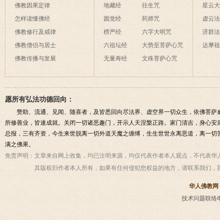
佛教因果定律
地藏经
往生咒
星云
怎样读懂佛经
圆觉经
药师咒
虚云
佛教修行及戒律
楞严经
六字大明咒
济群
佛教僧侣与居士
六祖坛经
大势至菩萨心咒
达摩
佛教传播与发展
无量寿经
文殊菩萨心咒
愿所有弘法功德回向：
赞助、流通、见闻、随喜者，及皆悉回向尽法界、虚空界一切众生，依佛菩萨
所修善业，皆速成就。关闭一切诸恶趣门，开示人天涅槃正路。家门清吉，身心安
总报，三有齐资，今生来世脱离一切外道天魔之缠缚，生生世世永离恶道，离一切
满之佛果。
免责声明：
文章来自网上收集，均已注明来源，均仅代表作者本人观点，不代表华
其版权归作者本人所有，如果有任何侵犯您权益的地方，请联系我们，
华人佛教网
技术问题联络