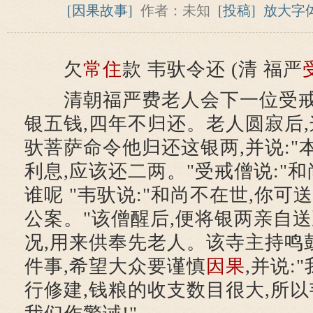
[因果故事]
作者：未知
[投稿]
放大字
欠
常住
款 韦驮令还 (清 福严
清朝福严费老人会下一位受戒僧
银五钱,四年不归还。老人圆寂后
驮菩萨命令他归还这银两,并说:"
利息,应该还二两。"受戒僧说:"
谁呢 "韦驮说:"和尚不在世,你可
公案。"该僧醒后,便将银两亲自送
况,用来供奉先老人。该寺主持鸣
件事,希望大众要谨慎
因果
,并说:
行修建,钱粮的收支数目很大,所