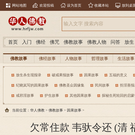
网站地图
欢迎投稿
设为首页
收藏本站
放到桌
首页
入门
佛经
佛咒
佛教故事
佛教人物
问答
放生
佛教故事
佛经故事
人物故事
哲理故事
生活故事
放生杀生现报录
破戒果报故事
因果故事
五福的意义
纪晓岚写的因果故事
佛教圣众因缘集
民间故事
拒淫善报
戒邪淫故事
护生故事
其他因果故事
探秘生死轮回的启蒙
当前位置：
华人佛教
>
佛教故事
>
因果故事
>
欠常住款 韦驮令还 (清 