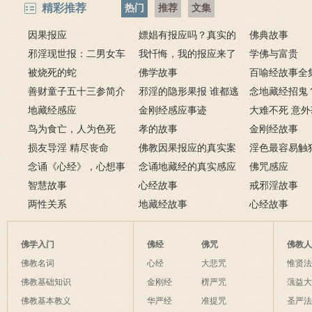
精彩推荐
热门
推荐
文集
因果报应
嫖娼有报应吗？真实的
佛典故事
邪淫现世报：二男女车
嫖娼报应
我忏悔，我的报应来了
学佛与富贵
上纵欲酿车祸被烧死
被烧死的蛇
－淫人妻者，妻淫人
佛学故事
百喻经故事全
善财童子五十三参简介
邪淫的隐形果报 谁都逃
念地藏经招鬼
地藏经感应
不掉
金刚经感应事迹
地藏经的请进
大难不死 意
鸟为食亡，人为色死
孝的故事
致富的特异功
金刚经故事
损友导淫 精尽丧命
佛教因果报应的真实案
淫色最容易触
念诵《心经》，心想事
例
念诵地藏经的真实感应
淫欲心难清静
佛咒感应
成
智慧故事
六则
心经故事
戒邪淫故事
两性关系
地藏经故事
心经故事
佛学入门
佛经
佛咒
佛教
佛教名词
心经
大悲咒
惟贤
佛教基础知识
金刚经
楞严咒
蕅益
佛教基本教义
华严经
准提咒
圣严