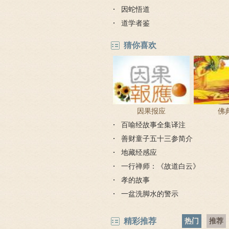
因蛇悟道
道学者鉴
猜你喜欢
因果报应
佛
百喻经故事全集译注
善财童子五十三参简介
地藏经感应
一行禅师：《故道白云》
孝的故事
一盆洗脚水的警示
精彩推荐
热门
推荐