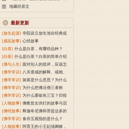
文及释意
地藏经原文
最新更新
[放生起源]
寺院设立放生池在经典或
传统上有什么根据？
[感应故事]
心经故事
[白茶]
什么是白茶，有哪些品种？
[白茶]
什么是白茶？白茶的简单介绍
[佛与人生]
面对别人的批评，应该怎
么做？
[佛学常识]
八关斋戒的解释、戒相、
功德利益
[佛学常识]
袈裟是什么意思？为什么
叫福田衣？
[佛学常识]
为什么把佛法僧三者称
为“宝”？
[佛学常识]
为什么要皈依三宝？归投
三宝令身心安稳
[人物故事]
佛教贫女供灯的故事与启
示
[佛经故事]
释迦牟尼佛和菩提达多的
双头鸟故事
[佛学常识]
食存五观指的是什么？
[人物故事]
阿育王的小王妃须阇哆，