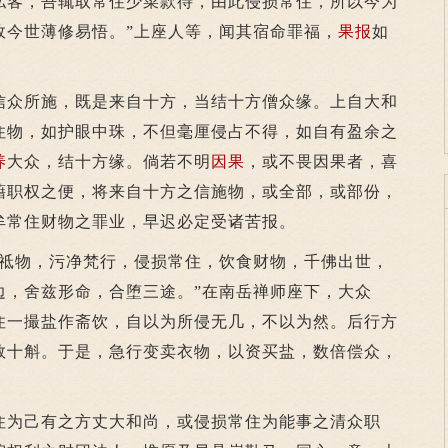
私客，吾辄取常住少菜款待，由此侵损常住，所以今为
故今世薄修易悟。”上座人等，闻其宿命罪福，
果报
如
众所施，既是来自十方，当结十方僧众缘。上自大和
住物，如护眼中珠，不但毫厘侵占不得，如自有盈余之
养
大众，结十方缘。倘若不明
因果
，或不畏因果者，喜
藉职权之便，将来自十方之信施物，或全部，或部份，
牟常住财物之罪业，早迟必定受诸苦报。
物，污净梵行，侵损常住，饮食财物，千佛出世，
边，舍兹形命，合堕三途。”在南岳禅师座下，大众
住一撮盐作斋饮，自以为所侵无几，不以为然。后行方
数十斛。于是，急行变卖衣物，以资买盐，数倍偿众，
为己有之方丈大和尚，或侵损常住为能事之清众职