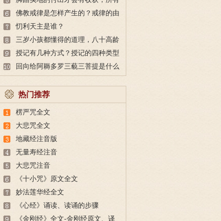
的付出都不会白费
佛教戒律是怎样产生的？戒律的由
来
忉利天主是谁？
三岁小孩都懂得的道理，八十高龄
也未必做得到
授记有几种方式？授记的四种类型
回向给阿耨多罗三藐三菩提是什么
意思？
热门推荐
楞严咒全文
大悲咒全文
地藏经注音版
无量寿经注音
大悲咒注音
《十小咒》原文全文
妙法莲华经全文
《心经》诵读、读诵的步骤
《金刚经》全文-金刚经原文、译