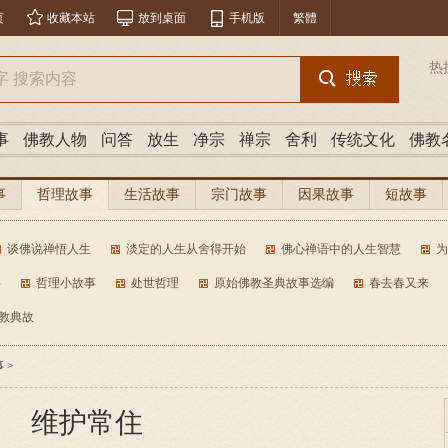
页
收藏本站
放到桌面
手机版
繁體
热
事
佛教人物
问答
放生
净宗
禅宗
舍利
传统文化
佛教
事
哲理故事
生活故事
宗门故事
因果故事
短故事
谈佛说禅悟人生
淡定的人生从舍得开始
佛心禅语中的人生智慧
为
事
哲理小故事
处世哲理
原始佛教圣典故事选编
春去春又来
佛教典故
事
>
维护常住