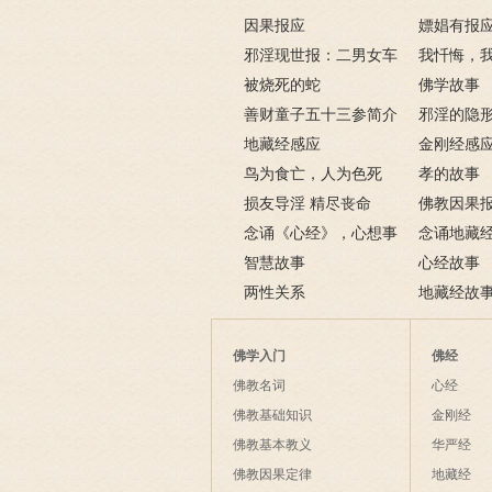
因果报应
嫖娼有报
邪淫现世报：二男女车
嫖娼报应
我忏悔，
上纵欲酿车祸被烧死
被烧死的蛇
－淫人妻者
佛学故事
善财童子五十三参简介
邪淫的隐形
地藏经感应
不掉
金刚经感
鸟为食亡，人为色死
孝的故事
损友导淫 精尽丧命
佛教因果
念诵《心经》，心想事
例
念诵地藏
成
智慧故事
六则
心经故事
两性关系
地藏经故
佛学入门
佛经
佛教名词
心经
佛教基础知识
金刚经
佛教基本教义
华严经
佛教因果定律
地藏经