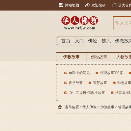
网站地图
欢迎投稿
设为首
首页
入门
佛经
佛咒
佛教故
佛教故事
佛经故事
人物故
单独中的洞见
哲理故事300篇
佛学故事
智慧故事
励志故
心生菩提树·佛教小故事
法音集·
当前位置：
华人佛教
>
佛教故事
>
哲理故