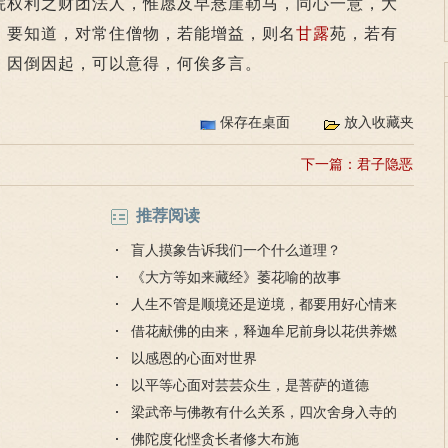
院权利之财团法人，惟愿及早悬崖勒马，同心一意，大
。要知道，对常住僧物，若能增益，则名
甘露
苑，若有
，因倒因起，可以意得，何俟多言。
保存在桌面
放入收藏夹
下一篇：
君子隐恶
推荐阅读
盲人摸象告诉我们一个什么道理？
《大方等如来藏经》萎花喻的故事
人生不管是顺境还是逆境，都要用好心情来
对待
借花献佛的由来，释迦牟尼前身以花供养燃
灯佛
以感恩的心面对世界
以平等心面对芸芸众生，是菩萨的道德
梁武帝与佛教有什么关系，四次舍身入寺的
是哪个寺？
佛陀度化悭贪长者修大布施