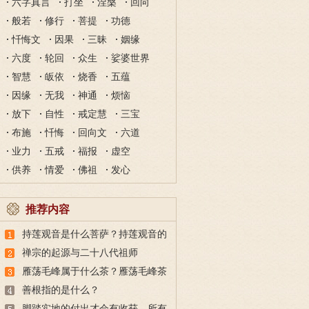
六字真言
打坐
涅槃
回向
般若
修行
菩提
功德
忏悔文
因果
三昧
姻缘
六度
轮回
众生
娑婆世界
智慧
皈依
烧香
五蕴
因缘
无我
神通
烦恼
放下
自性
戒定慧
三宝
布施
忏悔
回向文
六道
业力
五戒
福报
虚空
供养
情爱
佛祖
发心
推荐内容
持莲观音是什么菩萨？持莲观音的
故事
禅宗的起源与二十八代祖师
雁荡毛峰属于什么茶？雁荡毛峰茶
的特点与由来
善根指的是什么？
脚踏实地的付出才会有收获，所有