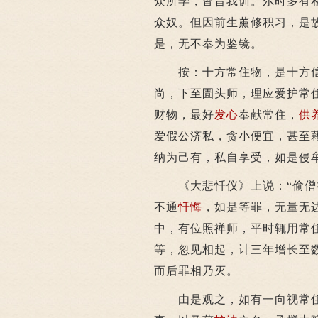
众所学，皆昔我训。尔时多有
众奴。但因前生薰修积习，是
是，无不奉为鉴镜。
按：十方常住物，是十方信
尚，下至圊头师，理应爱护常
财物，最好
发心
奉献常住，
供
爱假公济私，贪小便宜，甚至
纳为己有，私自享受，如是侵
《大悲忏仪》上说：“偷僧祗
不通
忏悔
，如是等罪，无量无
中，有位照禅师，平时辄用常
等，忽见相起，计三年增长至
而后罪相乃灭。
由是观之，如有一向视常住