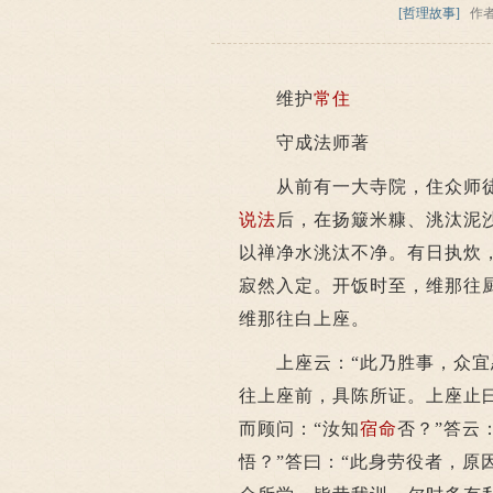
[哲理故事]
作
维护
常住
守成法师著
从前有一大寺院，住众师徒
说法
后，在扬簸米糠、洮汰泥
以禅净水洮汰不净。有日执炊
寂然入定。开饭时至，维那往
维那往白上座。
上座云：“此乃胜事，众宜忍
往上座前，具陈所证。上座止
而顾问：“汝知
宿命
否？”答云
悟？”答曰：“此身劳役者，