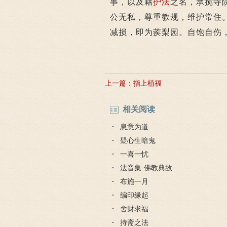
事，以及藉
护法
之名，承搅寺
公无私，尊重教规，维护常住
减损，即为蒺梨园。自饱自伤
上一篇：
指上植福
相关阅读
息意为道
疑心生暗鬼
一喜一忧
法音集·佛教典故
布施一月
编印缘起
舍财求福
持斋之法