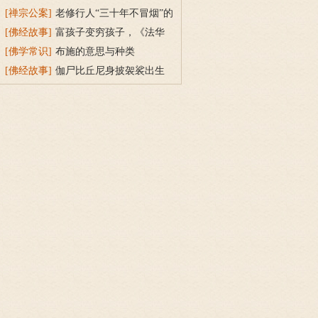
持戒穿素服得宝珠
[禅宗公案]
老修行人“三十年不冒烟”的
故事
[佛经故事]
富孩子变穷孩子，《法华
经》穷子喻的故事
[佛学常识]
布施的意思与种类
[佛经故事]
伽尸比丘尼身披袈裟出生
的因缘故事