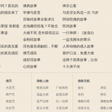
应吗？真实的
佛典故事
禅宗公案
我的报应来了
学佛与富贵
与卖淫女风流一次 70岁
，妻淫人
百喻经故事全集译注
花心老汉染恶疾
阿弥陀佛的故事
果报 谁都逃
念地藏经招鬼？不敢念
民间故事
应事迹
地藏经的请进来
大难不死 意外获得足以
一行禅师：《故道白
致富的特异功能
金刚经故事
云》
一盆洗脚水的警示
报应的真实案
淫色最容易触犯，不断
人和动物的感人故事
经的真实感应
淫欲心难清静
佛咒感应
善护口业，免遭大难
戒邪淫故事
这两个因果故事，让你
事
心经故事
了解什么是业障
十大弟子传
佛咒
佛教人物
佛教导航
大悲咒
惟贤法师
广钦和尚
放生
净宗
楞严咒
蕅益大师
妙莲法师
舍利
禅宗
准提咒
圣严法师
弘一法师
佛教问答
佛教故
往生咒
星云大师
大安法师
传统文化
佛教人