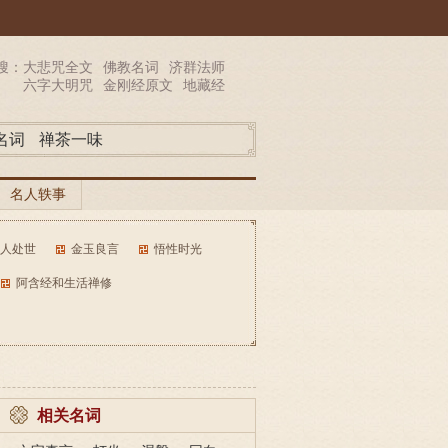
搜：
大悲咒全文
佛教名词
济群法师
六字大明咒
金刚经原文
地藏经
名词
禅茶一味
名人轶事
人处世
金玉良言
悟性时光
阿含经和生活禅修
相关名词