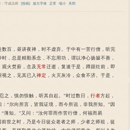
者：守成法师
[投稿]
放大字体
正常
缩小
关闭
数百，昼讲夜禅，时不虚弃。于中有一苦行僧，听完
沙时，总是精勤系念，不忘用功，谓以净心扬簸不善，
，观火焚薪，念及
无常
迁逝，复速于是，蹲踞灶前，即
厨视之，见其已入
禅定
，火灭灰冷，众食不济。于是，
之，慎勿惊触，听其自起。”时过数日，
行者
方起，
曰：“尔向所言，皆我证境，而今所说，非我所知。”因
：“薄知。”又问：“汝何罪而作苦行僧，何福而易
原因前世之时，乃是今日徒众老者之师，少者之师祖，徒