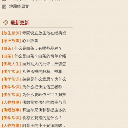
文及释意
地藏经原文
最新更新
[放生起源]
寺院设立放生池在经典或
传统上有什么根据？
[感应故事]
心经故事
[白茶]
什么是白茶，有哪些品种？
[白茶]
什么是白茶？白茶的简单介绍
[佛与人生]
面对别人的批评，应该怎
么做？
[佛学常识]
八关斋戒的解释、戒相、
功德利益
[佛学常识]
袈裟是什么意思？为什么
叫福田衣？
[佛学常识]
为什么把佛法僧三者称
为“宝”？
[佛学常识]
为什么要皈依三宝？归投
三宝令身心安稳
[人物故事]
佛教贫女供灯的故事与启
示
[佛经故事]
释迦牟尼佛和菩提达多的
双头鸟故事
[佛学常识]
食存五观指的是什么？
[人物故事]
阿育王的小王妃须阇哆，