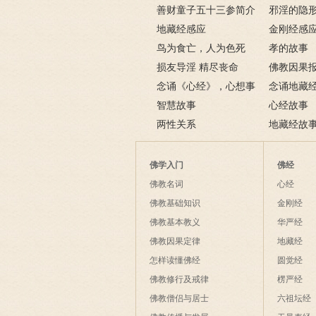
善财童子五十三参简介
邪淫的隐形
地藏经感应
不掉
金刚经感
鸟为食亡，人为色死
孝的故事
损友导淫 精尽丧命
佛教因果
念诵《心经》，心想事
例
念诵地藏
成
智慧故事
六则
心经故事
两性关系
地藏经故
佛学入门
佛经
佛教名词
心经
佛教基础知识
金刚经
佛教基本教义
华严经
佛教因果定律
地藏经
怎样读懂佛经
圆觉经
佛教修行及戒律
楞严经
佛教僧侣与居士
六祖坛经