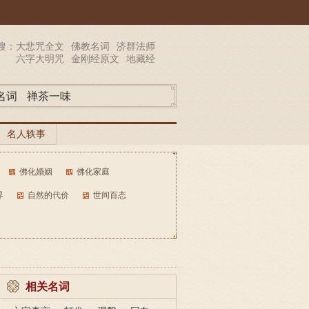
搜：
大悲咒全文
佛教名词
济群法师
六字大明咒
金刚经原文
地藏经
名词
禅茶一味
名人轶事
佛化婚姻
佛化家庭
界
自然的代价
世间百态
相关名词