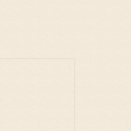
事
物
味