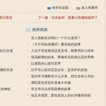
保存在桌面
放入收藏夹
意识形态
下一篇：
功夫如何，就看心性修的如何了
推荐阅读
盲人摸象告诉我们一个什么道理？
《大方等如来藏经》萎花喻的故事
自己价值
人生不管是顺境还是逆境，都要用好心情来
对待
借花献佛的由来，释迦牟尼前身以花供养燃
灯佛
以感恩的心面对世界
佛陀本意
以平等心面对芸芸众生，是菩萨的道德
梁武帝与佛教有什么关系，四次舍身入寺的
是哪个寺？
佛陀度化悭贪长者修大布施
情变糟糕
宋文帝问法求那跋摩的故事
知足并感恩，要知道别人的好并懂得回报