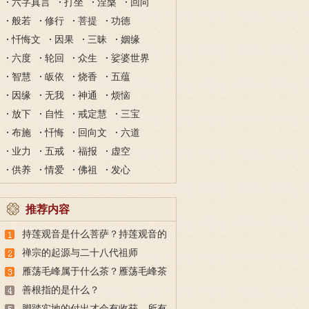
六字真言
打坐
涅槃
回向
般若
修行
菩提
功德
忏悔文
因果
三昧
姻缘
六度
轮回
众生
娑婆世界
智慧
皈依
烧香
五蕴
因缘
无我
神通
烦恼
放下
自性
戒定慧
三宝
布施
忏悔
回向文
六道
业力
五戒
福报
虚空
供养
情爱
佛祖
发心
推荐内容
持莲观音是什么菩萨？持莲观音的
故事
禅宗的起源与二十八代祖师
雁荡毛峰属于什么茶？雁荡毛峰茶
的特点与由来
善根指的是什么？
脚踏实地的付出才会有收获，所有