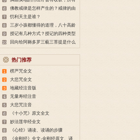
的付出都不会白费
佛教戒律是怎样产生的？戒律的由
来
忉利天主是谁？
三岁小孩都懂得的道理，八十高龄
也未必做得到
授记有几种方式？授记的四种类型
回向给阿耨多罗三藐三菩提是什么
意思？
热门推荐
楞严咒全文
大悲咒全文
地藏经注音版
无量寿经注音
大悲咒注音
《十小咒》原文全文
妙法莲华经全文
《心经》诵读、读诵的步骤
《金刚经》全文-金刚经原文、译