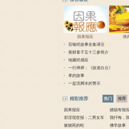
因果报应
佛
百喻经故事全集译注
善财童子五十三参简介
地藏经感应
一行禅师：《故道白云》
孝的故事
一盆洗脚水的警示
精彩推荐
热门
推荐
因果报应
嫖娼有报
邪淫现世报：二男女车
嫖娼报应
我忏悔，
上纵欲酿车祸被烧死
被烧死的蛇
－淫人妻者
佛学故事