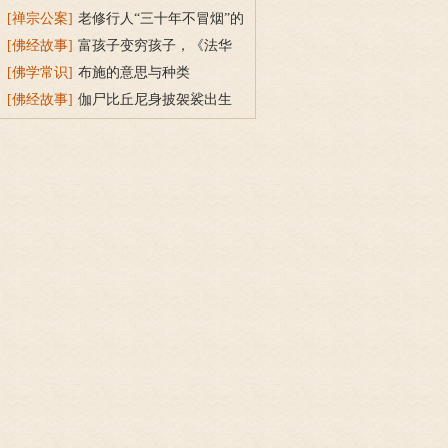
持戒穿素服得宝珠
[禅宗公案]
老修行人“三十年不冒烟”的
故事
[佛经故事]
富孩子变穷孩子，《法华
经》穷子喻的故事
[佛学常识]
布施的意思与种类
[佛经故事]
伽尸比丘尼身披袈裟出生
的因缘故事