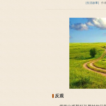
[生活故事]
作
反观