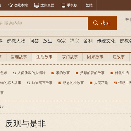
页
收藏本站
放到桌面
手机版
繁體
热
事
佛教人物
问答
放生
净宗
禅宗
舍利
传统文化
佛教
事
哲理故事
生活故事
宗门故事
因果故事
短故事
色难
人间佛教的人情味
孝的故事
父母的爱的故事
佛化生活
动物的感人故事
动物寓言故事
感恩的小故事
人间巧喻
情感世
故事
事
>
反观与是非