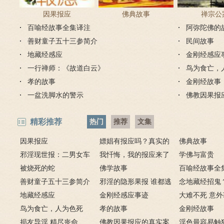
因果报应
佛典故事
禅宗公
百喻经故事全集译注
阿弥陀佛的
善财童子五十三参简介
民间故事
地藏经感应
金刚经感应
一行禅师：《故道白云》
鸟为食亡，
孝的故事
金刚经故事
一盆洗脚水的警示
佛教因果报
精彩推荐
热门
推荐
文集
因果报应
嫖娼有报应吗？真实的
佛典故事
邪淫现世报：二男女车
嫖娼报应
我忏悔，我的报应来了
学佛与富贵
上纵欲酿车祸被烧死
被烧死的蛇
－淫人妻者，妻淫人
佛学故事
百喻经故事全
善财童子五十三参简介
邪淫的隐形果报 谁都逃
念地藏经招鬼
地藏经感应
不掉
金刚经感应事迹
地藏经的请进
大难不死 意
鸟为食亡，人为色死
孝的故事
致富的特异功
金刚经故事
损友导淫 精尽丧命
佛教因果报应的真实案
淫色最容易触