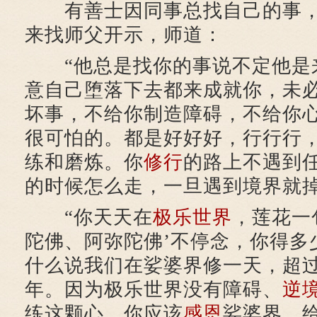
有善士因同事总找自己的事
来找师父开示，师道：
“他总是找你的事说不定他是
意自己堕落下去都来成就你，未
坏事，不给你制造障碍，不给你
很可怕的。都是好好好，行行行
练和磨炼。你
修行
的路上不遇到
的时候怎么走，一旦遇到境界就
“你天天在
极乐世界
，莲花一
陀佛、阿弥陀佛’不停念，你得多
什么说我们在娑婆界修一天，超
年。因为极乐世界没有障碍、
逆
练这颗心，你应该
感恩
娑婆界，