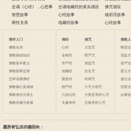
念诵《心经》，心想事
例
念诵地藏经的真实感应
淫欲心难清静
佛咒感应
成
智慧故事
六则
心经故事
戒邪淫故事
两性关系
地藏经故事
心经故事
佛学入门
佛经
佛咒
佛教
佛教名词
心经
大悲咒
惟贤
佛教基础知识
金刚经
楞严咒
蕅益
佛教基本教义
华严经
准提咒
圣严
佛教因果定律
地藏经
往生咒
星云
怎样读懂佛经
圆觉经
药师咒
虚云
佛教修行及戒律
楞严经
六字大明咒
济群
佛教僧侣与居士
六祖坛经
大势至菩萨心咒
达摩
佛教传播与发展
无量寿经
文殊菩萨心咒
愿所有弘法功德回向：