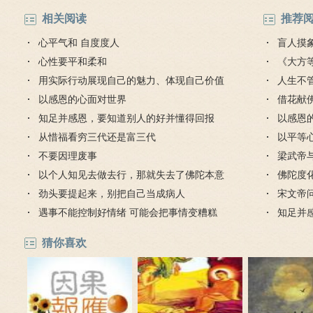
相关阅读
推荐
心平气和 自度度人
盲人摸
心性要平和柔和
《大方
用实际行动展现自己的魅力、体现自己价值
人生不
以感恩的心面对世界
对待
借花献
知足并感恩，要知道别人的好并懂得回报
灯佛
以感恩
从惜福看穷三代还是富三代
以平等
不要因理废事
梁武帝
以个人知见去做去行，那就失去了佛陀本意
是哪个
佛陀度
劲头要提起来，别把自己当成病人
宋文帝
遇事不能控制好情绪 可能会把事情变糟糕
知足并
猜你喜欢