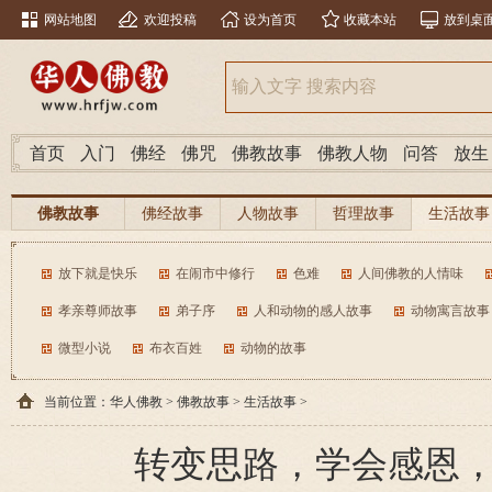
网站地图
欢迎投稿
设为首页
收藏本站
放到桌
首页
入门
佛经
佛咒
佛教故事
佛教人物
问答
放生
佛教故事
佛经故事
人物故事
哲理故事
生活故事
放下就是快乐
在闹市中修行
色难
人间佛教的人情味
孝亲尊师故事
弟子序
人和动物的感人故事
动物寓言故事
微型小说
布衣百姓
动物的故事
当前位置：
华人佛教
>
佛教故事
>
生活故事
>
转变思路，学会感恩