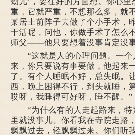
劲儿’，要往好的方面想。你心里
重，它就严重，不想那么多，就
某居士前阵子去做了个小手术，
干活呢，问他，你做手术了怎么
师父——他只要想着没事肯定没
“这就是人的心理问题。一个
来，你只要说有事要做，他起来
了。有个人睡眠不好，总失眠。
西，晚上困得不行，到头就睡，
哎呀，我睡得可好呀，睡不醒。”
“为什么有的人走起路来，特
里就没事儿。你看我在寺院走路
飘飘过去，轻飘飘过来。你们听