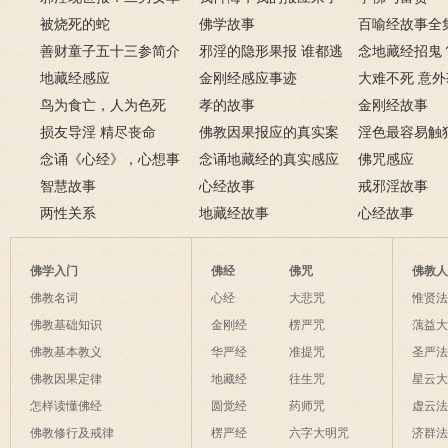
上纵欲酿车祸被烧死
被烧死的蛇
－淫人妻者，妻淫人
佛学故事
百喻经故事全
善财童子五十三参简介
邪淫的隐形果报 谁都逃
念地藏经招鬼
地藏经感应
不掉
金刚经感应事迹
地藏经的请进
大难不死 意
鸟为食亡，人为色死
孝的故事
致富的特异功
金刚经故事
损友导淫 精尽丧命
佛教因果报应的真实案
淫色最容易触
念诵《心经》，心想事
例
念诵地藏经的真实感应
淫欲心难清静
佛咒感应
成
智慧故事
六则
心经故事
戒邪淫故事
两性关系
地藏经故事
心经故事
佛学入门
佛经
佛咒
佛教
佛教名词
心经
大悲咒
惟贤
佛教基础知识
金刚经
楞严咒
蕅益
佛教基本教义
华严经
准提咒
圣严
佛教因果定律
地藏经
往生咒
星云
怎样读懂佛经
圆觉经
药师咒
虚云
佛教修行及戒律
楞严经
六字大明咒
济群