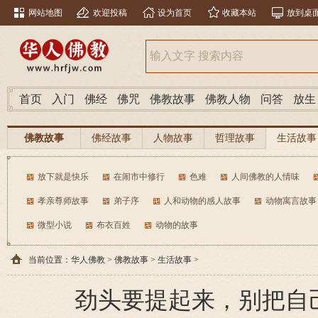
网站地图
欢迎投稿
设为首页
收藏本站
放到桌
首页
入门
佛经
佛咒
佛教故事
佛教人物
问答
放生
佛教故事
佛经故事
人物故事
哲理故事
生活故事
放下就是快乐
在闹市中修行
色难
人间佛教的人情味
孝亲尊师故事
弟子序
人和动物的感人故事
动物寓言故事
微型小说
布衣百姓
动物的故事
当前位置：
华人佛教
>
佛教故事
>
生活故事
>
劲头要提起来，别把自