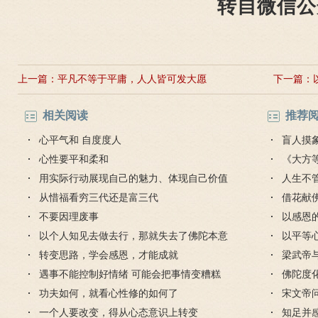
转自微信公
上一篇：
平凡不等于平庸，人人皆可发大愿
下一篇：
相关阅读
推荐
心平气和 自度度人
盲人摸
心性要平和柔和
《大方
用实际行动展现自己的魅力、体现自己价值
人生不
从惜福看穷三代还是富三代
对待
借花献
不要因理废事
灯佛
以感恩
以个人知见去做去行，那就失去了佛陀本意
以平等
转变思路，学会感恩，才能成就
梁武帝
遇事不能控制好情绪 可能会把事情变糟糕
是哪个
佛陀度
功夫如何，就看心性修的如何了
宋文帝
一个人要改变，得从心态意识上转变
知足并