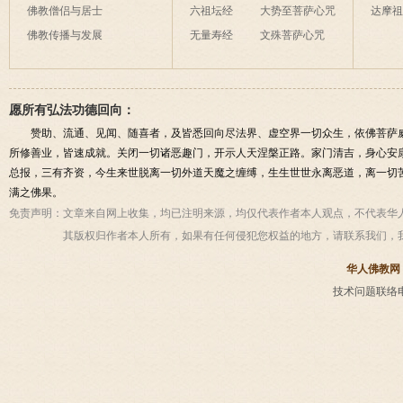
佛教僧侣与居士
六祖坛经
大势至菩萨心咒
达摩
佛教传播与发展
无量寿经
文殊菩萨心咒
愿所有弘法功德回向：
赞助、流通、见闻、随喜者，及皆悉回向尽法界、虚空界一切众生，依佛菩萨
所修善业，皆速成就。关闭一切诸恶趣门，开示人天涅槃正路。家门清吉，身心安
总报，三有齐资，今生来世脱离一切外道天魔之缠缚，生生世世永离恶道，离一切
满之佛果。
免责声明：
文章来自网上收集，均已注明来源，均仅代表作者本人观点，不代表华
其版权归作者本人所有，如果有任何侵犯您权益的地方，请联系我们，
华人佛教网
技术问题联络