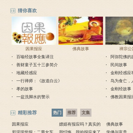
猜你喜欢
因果报应
佛典故事
禅宗公
百喻经故事全集译注
阿弥陀佛的
善财童子五十三参简介
民间故事
地藏经感应
金刚经感应
一行禅师：《故道白云》
鸟为食亡，
孝的故事
金刚经故事
一盆洗脚水的警示
佛教因果报
精彩推荐
热门
推荐
文集
因果报应
嫖娼有报应吗？真实的
佛典故事
邪淫现世报：二男女车
嫖娼报应
我忏悔，我的报应来了
学佛与富贵