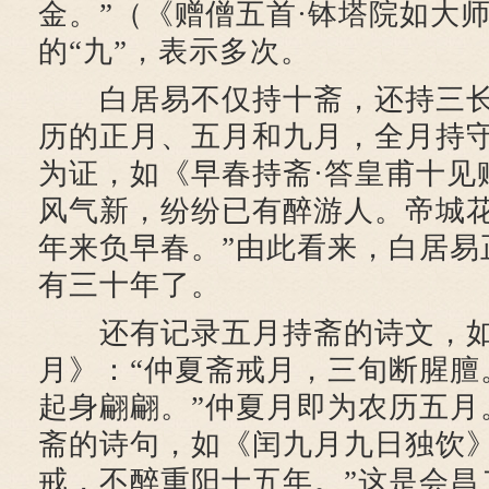
金。”（《赠僧五首·钵塔院如大
的“九”，表示多次。
白居易不仅持十斋，还持三长
历的正月、五月和九月，全月持
为证，如《早春持斋·答皇甫十见
风气新，纷纷已有醉游人。帝城
年来负早春。”由此看来，白居易
有三十年了。
还有记录五月持斋的诗文，如
月》：“仲夏斋戒月，三旬断腥膻
起身翩翩。”仲夏月即为农历五月
斋的诗句，如《闰九月九日独饮》
戒，不醉重阳十五年。”这是会昌二