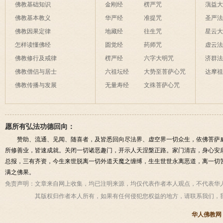
佛教基础知识
金刚经
楞严咒
蕅益
佛教基本教义
华严经
准提咒
圣严
佛教因果定律
地藏经
往生咒
星云
怎样读懂佛经
圆觉经
药师咒
虚云
佛教修行及戒律
楞严经
六字大明咒
济群
佛教僧侣与居士
六祖坛经
大势至菩萨心咒
达摩
佛教传播与发展
无量寿经
文殊菩萨心咒
愿所有弘法功德回向：
赞助、流通、见闻、随喜者，及皆悉回向尽法界、虚空界一切众生，依佛菩萨
所修善业，皆速成就。关闭一切诸恶趣门，开示人天涅槃正路。家门清吉，身心安
总报，三有齐资，今生来世脱离一切外道天魔之缠缚，生生世世永离恶道，离一切
满之佛果。
免责声明：
文章来自网上收集，均已注明来源，均仅代表作者本人观点，不代表华
其版权归作者本人所有，如果有任何侵犯您权益的地方，请联系我们，
华人佛教网