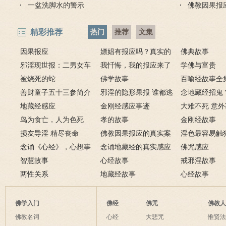
一盆洗脚水的警示
佛教因果报
精彩推荐
热门
推荐
文集
因果报应
嫖娼有报应吗？真实的
佛典故事
邪淫现世报：二男女车
嫖娼报应
我忏悔，我的报应来了
学佛与富贵
上纵欲酿车祸被烧死
被烧死的蛇
－淫人妻者，妻淫人
佛学故事
百喻经故事全
善财童子五十三参简介
邪淫的隐形果报 谁都逃
念地藏经招鬼
地藏经感应
不掉
金刚经感应事迹
地藏经的请进
大难不死 意
鸟为食亡，人为色死
孝的故事
致富的特异功
金刚经故事
损友导淫 精尽丧命
佛教因果报应的真实案
淫色最容易触
念诵《心经》，心想事
例
念诵地藏经的真实感应
淫欲心难清静
佛咒感应
成
智慧故事
六则
心经故事
戒邪淫故事
两性关系
地藏经故事
心经故事
佛学入门
佛经
佛咒
佛教
佛教名词
心经
大悲咒
惟贤