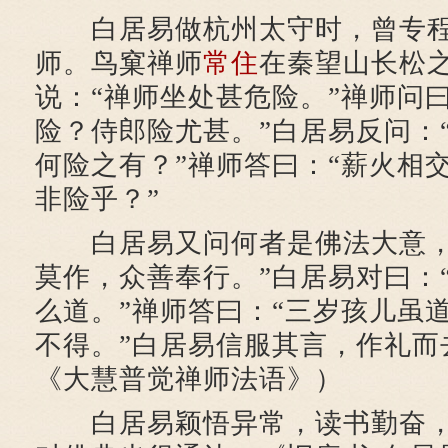
白居易做杭州太守时，曾专程
师。鸟窠禅师
常住
在秦望山长松
说：“禅师坐处甚危险。”禅师问
险？侍郎险尤甚。”白居易反问：
何险之有？”禅师答曰：“薪火相
非险乎？”
白居易又问何者是佛法大意，
莫作，众善奉行。”白居易对曰：
么道。”禅师答曰：“三岁孩儿虽
不得。”白居易信服其言，作礼而
《大慧普觉禅师法语》）
白居易颖悟异常，读书勤奋，