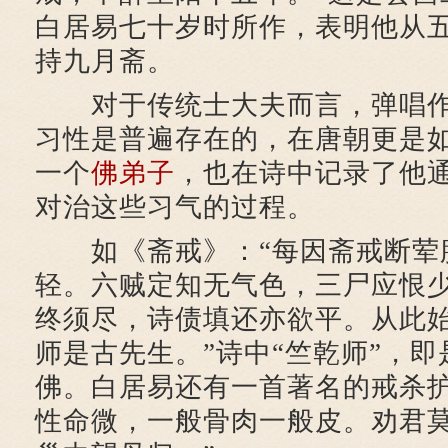
白居易七十岁时所作，表明他从
持九月斋。
对于传统士大夫而言，弹唱作
习性是普遍存在的，在唐朝更是
一个
佛弟子
，也在诗中记录了他
对治这些习气的过程。
如《斋戒》：“每因斋戒断荤
轻。六贼定知无气色，三尸应恨
终须尽，诗债填还亦欲平。从此
师是古先生。”诗中“竺乾师”，
佛。白居易还有一首著名的戒杀护
性命微，一般骨肉一般皮。劝君