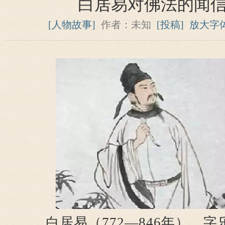
白居易对佛法的闻
[人物故事]
作者：未知
[投稿]
放大字
白居易（772—846年），字