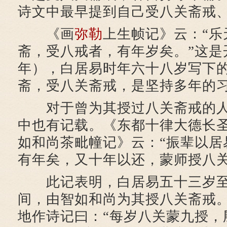
诗文中最早提到自己受八关斋戒
《画
弥勒
上生帧记》云：“乐
斋，受八戒者，有年岁矣。”这是开
年），白居易时年六十八岁写下
斋，受八关斋戒，是坚持多年的
对于曾为其授过八关斋戒的人
中也有记载。《东都十律大德长
如和尚茶毗幢记》云：“振辈以居
有年矣，又十年以还，蒙师授八关
此记表明，白居易五十三岁至
间，由智如和尚为其授八关斋戒
地作诗记曰：“每岁八关蒙九授，