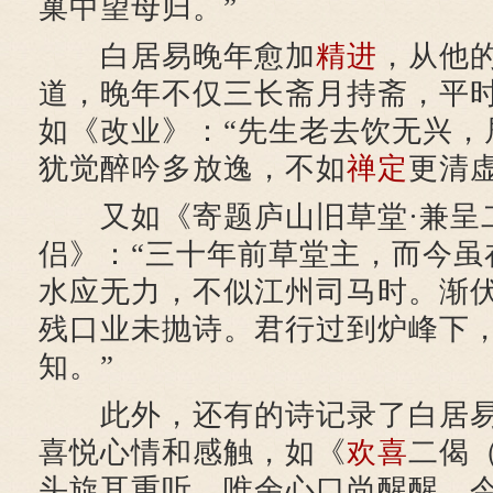
巢中望母归。”
白居易晚年愈加
精进
，从他
道，晚年不仅三长斋月持斋，平
如《改业》：“先生老去饮无兴，
犹觉醉吟多放逸，不如
禅定
更清虚
又如《寄题庐山旧草堂·兼呈
侣》：“三十年前草堂主，而今虽
水应无力，不似江州司马时。渐
残口业未抛诗。君行过到炉峰下
知。”
此外，还有的诗记录了白居易
喜悦心情和感触，如《
欢喜
二偈
头旋耳重听，唯余心口尚醒醒。