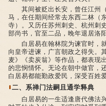
其间被贬出长安，曾任江州（
马，在任期间经常去东西二林（
寺）。又历任苏州刺史、杭州刺
部尚书，官至二品，晚年退居洛
白居易在翰林院为谏官时，就
向皇帝进谏，广言朝政之得失。其
麦》《卖炭翁》等作品，都表现
的悲悯情怀。无论在朝中做官，
白居易都能勤政爱民，深受百姓
二、系禅门法嗣且通学释典
白居易的一生适逢唐代佛法兴