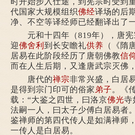
时开始步入仕途，到宪宗时受到
代国家大规模组织
佛经
译场的后
净、不空等译经师已经翻译出了
元和十四年（819年），唐宪
迎
佛舍利
到长安瞻礼
供养
（《隋
居易在此阶段经历了唐朝佛教
信
而在人生后期，又逢唐武宗灭佛
唐代的
禅宗
非常兴盛，白居
是得到宗门印可的俗家
弟子
。《
载：“大鉴之四世，曰洛京
佛光
寺
法嗣一人，曰太子少傅白居易者。
鉴禅师的第四代传人是如满禅师
一传人是白居易。