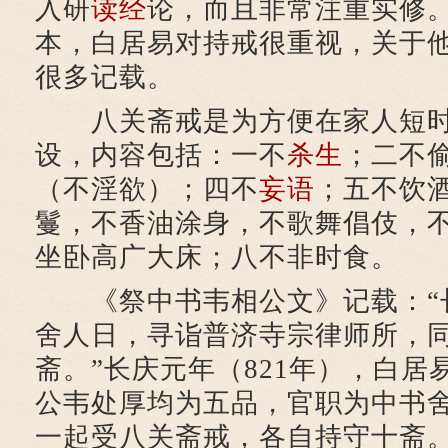
入研
读经
论，而且非常注重实修
本，白居易对持戒很重视，关于
很多记载。
八关斋戒是为方便在家人短
设，内容包括：一不
杀生
；二不
（不淫欲）；四不
妄语
；五不饮
鬘，不香油涂身，不歌舞倡伎，
坐卧高广大床；八不非时食。
《祭中书韦相公文》记载：“
舍人日，寻诣普济寺宗律师所，
斋。”长庆元年（821年），白居
公韦处厚均为五品，官职为中书
一起受八关斋戒，各自持守十斋