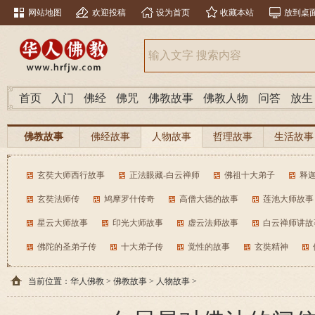
网站地图
欢迎投稿
设为首页
收藏本站
放到桌
首页
入门
佛经
佛咒
佛教故事
佛教人物
问答
放生
佛教故事
佛经故事
人物故事
哲理故事
生活故事
玄奘大师西行故事
正法眼藏-白云禅师
佛祖十大弟子
释
玄奘法师传
鸠摩罗什传奇
高僧大德的故事
莲池大师故事
星云大师故事
印光大师故事
虚云法师故事
白云禅师讲故
佛陀的圣弟子传
十大弟子传
觉性的故事
玄奘精神
当前位置：
华人佛教
>
佛教故事
>
人物故事
>