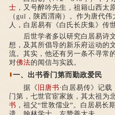
士
，又号醉吟先生，祖籍山西太
（guī，陕西渭南）。作为唐代
人，白居易有《白氏长庆集》传
后世学者多以研究白居易诗文
想，及其所倡导的新乐府运动的
流。其实，他还有另一条不寻常
对
佛法
的闻信与实践。
一、出书香门第而勤政爱民
据《
旧唐书
·白居易传》记载
门第，七世官宦家族，其太祖为
书
，祖父“世敦儒业”。白居易长
遗、翰林学士、左赞善大夫。