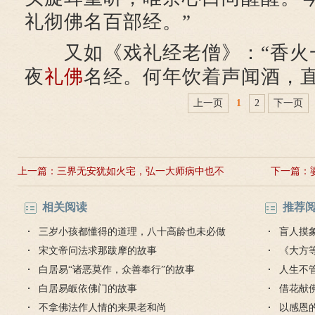
礼彻佛名百部经。”
又如《戏礼经老僧》：“香火
夜
礼佛
名经。何年饮着声闻酒，直
上一页
1
2
下一页
上一篇：
三界无安犹如火宅，弘一大师病中也不
下一篇：
忘念佛
相关阅读
推荐
三岁小孩都懂得的道理，八十高龄也未必做
盲人摸
得到
宋文帝问法求那跋摩的故事
《大方
白居易“诸恶莫作，众善奉行”的故事
人生不
白居易皈依佛门的故事
对待
借花献
不拿佛法作人情的来果老和尚
灯佛
以感恩