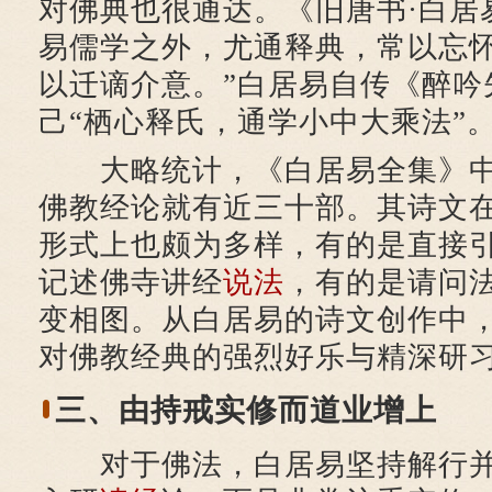
对佛典也很通达。《旧唐书·白居
易儒学之外，尤通释典，常以忘
以迁谪介意。”白居易自传《醉吟
己“栖心释氏，通学小中大乘法”
大略统计，《白居易全集》中
佛教经论就有近三十部。其诗文
形式上也颇为多样，有的是直接
记述佛寺讲经
说法
，有的是请问
变相图。从白居易的诗文创作中
对佛教经典的强烈好乐与精深研
三、由持戒实修而道业增上
对于佛法，白居易坚持解行并