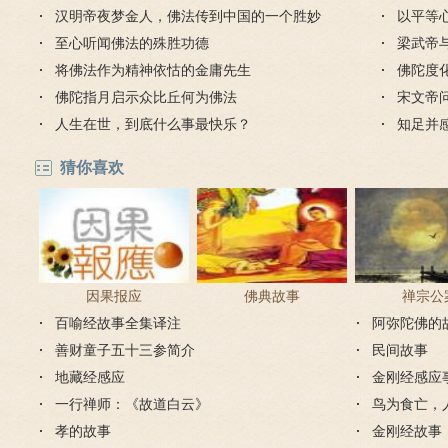
汉明帝夜梦金人，佛法传到中国的一个胜妙
以平等
缘起
至心听闻佛法的殊胜功德
梁武帝
将佛法作为精神依怙的金庸先生
是哪个
佛陀度
佛陀指月启示众比丘何为佛法
宋文帝
人生在世，到底什么事最快乐？
知足并
猜你喜欢
因果报应
佛典故事
禅宗公
百喻经故事全集译注
阿弥陀佛的
善财童子五十三参简介
民间故事
地藏经感应
金刚经感应
一行禅师：《故道白云》
鸟为食亡，
孝的故事
金刚经故事