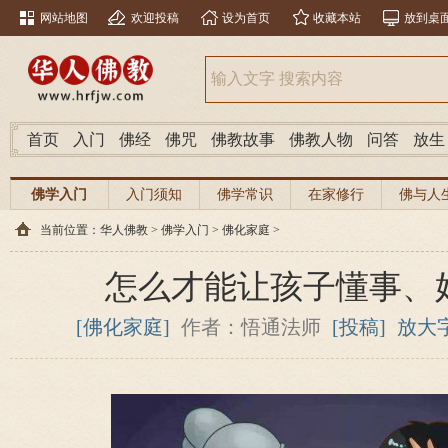
网站地图
欢迎投稿
设为首页
收藏本站
放到桌
首页
入门
佛经
佛咒
佛教故事
佛教人物
问答
放生
佛学入门
入门须知
佛学常识
在家修行
佛与人
当前位置：
华人佛教
>
佛学入门
>
佛化家庭
>
怎么才能让孩子懂事、
[佛化家庭]
作者：悟通法师
[投稿]
放大