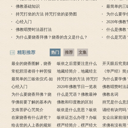
因果报应
佛教基础知识
项
最简单的三
持咒打坐的方法 持咒打坐的姿势图
为什么要学
心经入门
2020年佛
佛教唱赞时法器打法
什么是佛教
为什么要烧香拜佛？烧香的含义是什么？
什么是咒语
精彩推荐
热门
推荐
文集
最全的烧香图解，烧香
皈依之后需要注意什么
开天眼后究竟
有何含义与讲究？
常犯邪淫者得十种苦报
吗 皈依佛门后的注意事
地藏经简介，地藏经主
么？
《华严经》简
从婚后出轨事件看出的因
最简单的三皈依仪式-如
项
要讲什么？
持咒打坐的方法 持咒打
广佛华严经讲
为什么要学佛
果报应
何授三皈五戒居士仪轨
心经入门
坐的姿势图
2020年佛教节日一览表
用呢？
佛教唱赞时法
为什么要烧香拜佛？烧
什么是咒语？佛教最神
佛教名词
香的含义是什么？
学佛前要了解的基本内
奇的九个咒语
佛教和印度教的区别
持咒是什么意
容
文殊菩萨心咒简介
皈依是什么意思？皈依
持咒？
诵经有诀窍吗
在家烧香有什么讲究？
三宝又是什么意思？
皈依证怎么办理？办皈
十二条诀窍
女众出家前须
一些禁忌千万不要触
给去世的人上香的规矩
依证后的忌讳是什么？
楞严经简介，楞严经大
只有一次出家
求佛有没有用