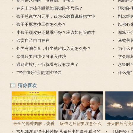
觉性是永恒的、没烦恼、证佛国
佛教的
在床上哄孩子睡觉能唱弥陀圣号吗？
阿弥陀
孩子总说学习无用，该怎么教育说服把学业
迎弥陀
刚念经
完成？
孩子不愿意找工作怎么办？
什么？
以佛心
小孩子顽皮好还是乖巧好？应该如何管教才
嘴笨不
对？
欣赏自己自自在在
马鸣菩
外界有嘈杂音，打坐就难以入定怎么办？
为什么
念佛只要用功便可渐入佳境
学会顺
遇到逆境行不行就看有没有功夫了
雨
念经时
“常住快乐”会使觉性很强
什么是
猜你喜欢
最全的烧香图解，烧香
皈依之后需要注意什么
开天眼后究竟
常犯邪淫者得十种苦报 从婚后出轨事件看出的
有何含义与讲究？
吗 皈依佛门后的注意事
《华严经》
么？