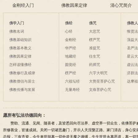
碰！
金刚经入门
致在讲什么？
佛教因果定律
说佛菩萨可以
清心咒简介
佛学入门
佛经
佛咒
佛教
佛教名词
心经
大悲咒
惟贤
佛教基础知识
金刚经
楞严咒
蕅益
佛教基本教义
华严经
准提咒
圣严
佛教因果定律
地藏经
往生咒
星云
怎样读懂佛经
圆觉经
药师咒
虚云
佛教修行及戒律
楞严经
六字大明咒
济群
佛教僧侣与居士
六祖坛经
大势至菩萨心咒
达摩
佛教传播与发展
无量寿经
文殊菩萨心咒
愿所有弘法功德回向：
赞助、流通、见闻、随喜者，及皆悉回向尽法界、虚空界一切众生，依佛菩萨
所修善业，皆速成就。关闭一切诸恶趣门，开示人天涅槃正路。家门清吉，身心安
总报，三有齐资，今生来世脱离一切外道天魔之缠缚，生生世世永离恶道，离一切