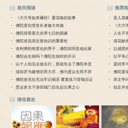
相关阅读
推荐
《大方等如来藏经》萎花喻的故事
盲人摸
佛陀度化悭贪长者修大布施
《大方
佛陀得受斋主供养七日的因缘
人生不
佛陀述说亲近善知识的重要性
对待
借花献
舍利弗拒绝度化的男子，佛陀却同意他出家
灯佛
以感恩
佛陀会生病吗？佛陀生病时的开示
以平等
以个人知见去做去行，那就失去了佛陀本意
梁武帝
须弥罗为建僧坊而力尽，佛为度众生而不辞
是哪个
佛陀度
疲苦
佛陀使克拉无法牢记偈语 重复练习背颂后证
宋文帝
得初果
悉达多太子游四城门后生起出离之心
知足并
猜你喜欢