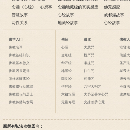
念诵《心经》，心想事
例
念诵地藏经的真实感应
淫欲心难清静
佛咒感应
成
智慧故事
六则
心经故事
戒邪淫故事
两性关系
地藏经故事
心经故事
佛学入门
佛经
佛咒
佛教
佛教名词
心经
大悲咒
惟贤
佛教基础知识
金刚经
楞严咒
蕅益
佛教基本教义
华严经
准提咒
圣严
佛教因果定律
地藏经
往生咒
星云
怎样读懂佛经
圆觉经
药师咒
虚云
佛教修行及戒律
楞严经
六字大明咒
济群
佛教僧侣与居士
六祖坛经
大势至菩萨心咒
达摩
佛教传播与发展
无量寿经
文殊菩萨心咒
愿所有弘法功德回向：