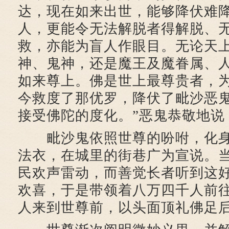
达，现在如来出世，能够降伏难
人，更能令无法解脱者得解脱、
救，亦能为盲人作眼目。无论天
神、鬼神，还是魔王及魔眷属、
如来尊上。佛是世上最尊贵者，
今救度了那优罗，降伏了毗沙恶
接受佛陀的度化。”恶鬼恭敬地说
毗沙鬼依照世尊的吩咐，化身
法衣，在城里的街巷广为宣说。
民欢声雷动，而善觉长者听到这
欢喜，于是带领着八万四千人前
人来到世尊前，以头面顶礼佛足