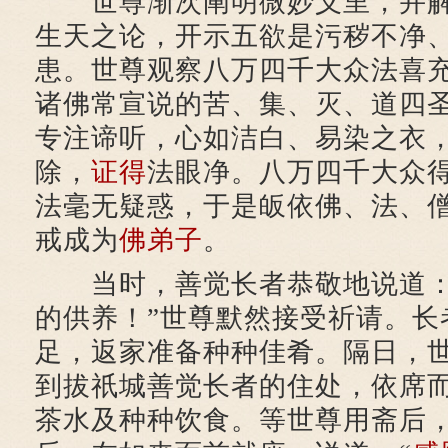
世尊渐次阐明微妙义里，并解
生天之论，开示五欲是污秽不净
患。世尊观察八万四千大众法喜
诸佛常宣说的苦、集、灭、道四
专注谛听，心如洁白、易染之衣
除，
证得
法眼净。八万四千大众
法毫无疑惑，于是皈依佛、法、
戒成为
佛弟子
。
当时，善觉长者恭敬地说道：
的供养！”世尊默然接受祈请。长
足，返家准备种种佳肴。隔日，
到拔祇城善觉长者的住处，依席
茶水及种种饮食。等世尊用斋后