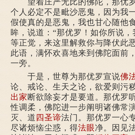
望着庄严无比的佛陀，那优
个人必定不是毗沙恶鬼，因为我
假使真的是恶鬼，我也甘心随他食
眸，说道：“那优罗！如你所说，
等正觉，来这里解救你与降伏此恶
此语，满怀欢喜地来到佛陀面前
一旁。
于是，世尊为那优罗宣说
佛
论、戒论、生天之论，欲爱则污
出家
断欲除妄才是要道。那优罗
性调柔，佛陀进一步阐明诸佛常
灭、道
四圣谛
法门。那优罗一心
尽诸烦恼尘惑，得
法眼
净。因见