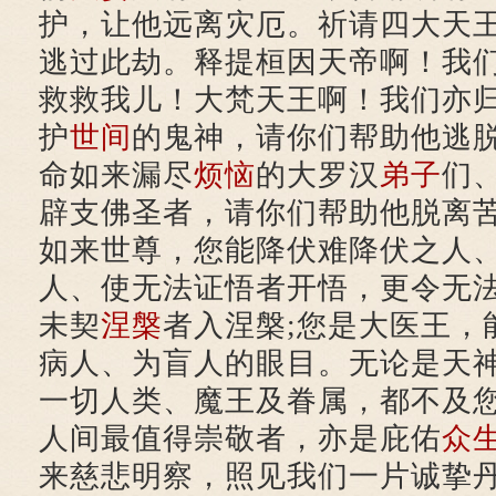
护，让他远离灾厄。祈请四大天
逃过此劫。释提桓因天帝啊！我
救救我儿！大梵天王啊！我们亦
护
世间
的鬼神，请你们帮助他逃
命如来漏尽
烦恼
的大罗汉
弟子
们
辟支佛圣者，请你们帮助他脱离
如来世尊，您能降伏难降伏之人
人、使无法证悟者开悟，更令无
未契
涅槃
者入涅槃;您是大医王，
病人、为盲人的眼目。无论是天
一切人类、魔王及眷属，都不及
人间最值得崇敬者，亦是庇佑
众
来慈悲明察，照见我们一片诚挚丹