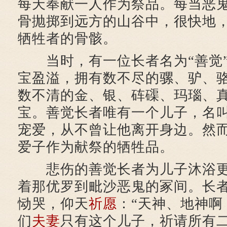
每天奉献一人作为祭品。每当恶
骨抛掷到远方的山谷中，很快地
牺牲者的骨骸。
当时，有一位长者名为“善觉”
宝盈溢，拥有数不尽的骡、驴、
数不清的金、银、砗磲、玛瑙、
宝。善觉长者唯有一个儿子，名叫
宠爱，从不曾让他离开身边。然
爱子作为献祭的牺牲品。
悲伤的善觉长者为儿子沐浴更
着那优罗到毗沙恶鬼的冢间。长
恸哭，仰天
祈愿
：“天神、地神啊
们
夫妻
只有这个儿子，祈请所有