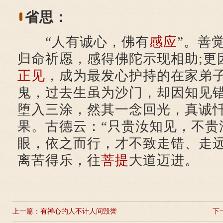
省思：
“人有诚心，佛有
感应
”。善
归命祈愿，感得佛陀示现相助;更
正见
，成为最发心护持的在家弟
鬼，过去生虽为沙门，却因知见
堕入三涂，然其一念回光，真诚
果。古德云：“只贵汝知见，不贵
眼，依之而行，才不致走错、走
离苦得乐，往
菩提
大道迈进。
上一篇：
有禅心的人不计人间毁誉
下