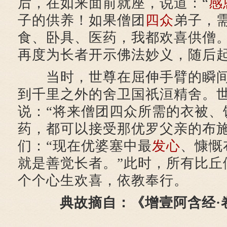
后，在如来面前就座，说道：“
感
子的供养！如果僧团
四众
弟子，
食、卧具、医药，我都欢喜供僧。
再度为长者开示佛法妙义，随后
当时，世尊在屈伸手臂的瞬间
到千里之外的舍卫国祇洹精舍。
说：“将来僧团四众所需的衣被、
药，都可以接受那优罗父亲的布施
们：“现在优婆塞中最
发心
、慷慨
就是善觉长者。”此时，所有比丘
个个心生欢喜，依教奉行。
典故摘自：《增壹阿含经·