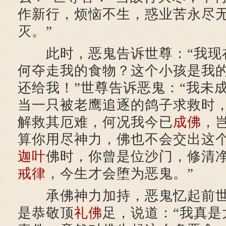
作新行，烦恼不生，惑业苦永尽
灭。”
此时，恶鬼告诉世尊：“我现
何夺走我的食物？这个小孩是我
还给我！”世尊告诉恶鬼：“我未
当一只被老鹰追逐的鸽子求救时
解救其厄难，何况我今已
成佛
，
算你用尽神力，佛也不会交出这
迦叶
佛时，你曾是位沙门，修清
戒律
，今生才会堕为恶鬼。”
承佛神力加持，恶鬼忆起前世
是恭敬顶
礼佛
足，说道：“我真是