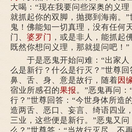
大喝：“现在我要问些深奥的义理
就抓起你的双脚，抛掷到海南。”
鬼！佛能知一切真理，没有任何
门、
婆罗门
，或是非人，能抓起
既然你想问义理，那就提问吧！”
于是恶鬼开始问难：“出家人
么是新行？什么是行灭？”世尊回
鼻、舌、身、意是故行，随着
因
宿业所感召的
果报
。”恶鬼再问：
行？”世尊回答：“今世身体所造
造两舌、恶口、妄言、绮语四业
三业，这些便是新行。”恶鬼又问
么？”世尊答：“当故行灭尽，不