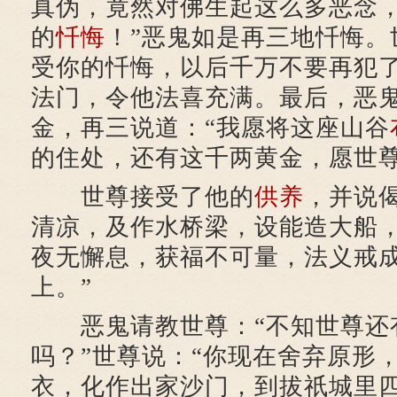
真伪，竟然对佛生起这么多恶念
的
忏悔
！”恶鬼如是再三地忏悔。
受你的忏悔，以后千万不要再犯了
法门，令他法喜充满。最后，恶
金，再三说道：“我愿将这座山谷
的住处，还有这千两黄金，愿世尊
世尊接受了他的
供养
，并说
清凉，及作水桥梁，设能造大船
夜无懈息，获福不可量，法义戒
上。”
恶鬼请教世尊：“不知世尊还
吗？”世尊说：“你现在舍弃原形
衣，化作出家沙门，到拔祇城里