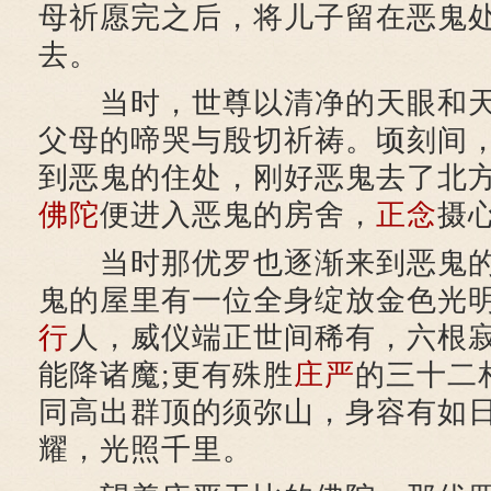
母祈愿完之后，将儿子留在恶鬼
去。
当时，世尊以清净的天眼和天
父母的啼哭与殷切祈祷。顷刻间
到恶鬼的住处，刚好恶鬼去了北
佛陀
便进入恶鬼的房舍，
正念
摄
当时那优罗也逐渐来到恶鬼的
鬼的屋里有一位全身绽放金色光
行
人，威仪端正世间稀有，六根
能降诸魔;更有殊胜
庄严
的三十二
同高出群顶的须弥山，身容有如
耀，光照千里。