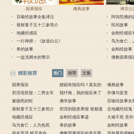
因果报应
佛典故事
禅宗公
百喻经故事全集译注
阿弥陀佛的
善财童子五十三参简介
民间故事
地藏经感应
金刚经感应
一行禅师：《故道白云》
鸟为食亡，
孝的故事
金刚经故事
一盆洗脚水的警示
佛教因果报
精彩推荐
热门
推荐
文集
因果报应
嫖娼有报应吗？真实的
佛典故事
邪淫现世报：二男女车
嫖娼报应
我忏悔，我的报应来了
学佛与富贵
上纵欲酿车祸被烧死
被烧死的蛇
－淫人妻者，妻淫人
佛学故事
百喻经故事全
善财童子五十三参简介
邪淫的隐形果报 谁都逃
念地藏经招鬼
地藏经感应
不掉
金刚经感应事迹
地藏经的请进
大难不死 意
鸟为食亡，人为色死
孝的故事
致富的特异功
金刚经故事
损友导淫 精尽丧命
佛教因果报应的真实案
淫色最容易触