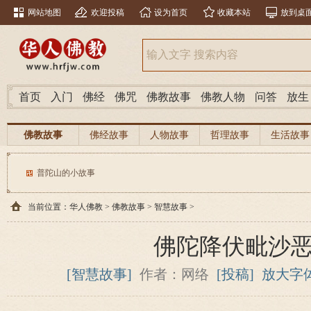
网站地图
欢迎投稿
设为首页
收藏本站
放到桌
首页
入门
佛经
佛咒
佛教故事
佛教人物
问答
放生
佛教故事
佛经故事
人物故事
哲理故事
生活故事
普陀山的小故事
当前位置：
华人佛教
>
佛教故事
>
智慧故事
>
佛陀降伏毗沙
[智慧故事]
作者：网络
[投稿]
放大字