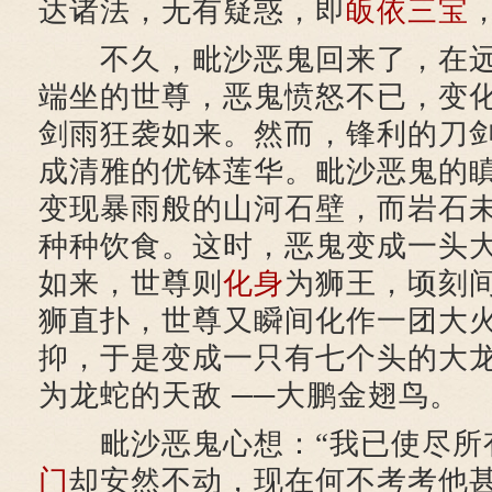
达诸法，无有疑惑，即
皈依三宝
不久，毗沙恶鬼回来了，在远
端坐的世尊，恶鬼愤怒不已，变
剑雨狂袭如来。然而，锋利的刀
成清雅的优钵莲华。毗沙恶鬼的
变现暴雨般的山河石壁，而岩石
种种饮食。这时，恶鬼变成一头
如来，世尊则
化身
为狮王，顷刻
狮直扑，世尊又瞬间化作一团大
抑，于是变成一只有七个头的大
为龙蛇的天敌 ──大鹏金翅鸟。
毗沙恶鬼心想：“我已使尽所
门
却安然不动，现在何不考考他甚