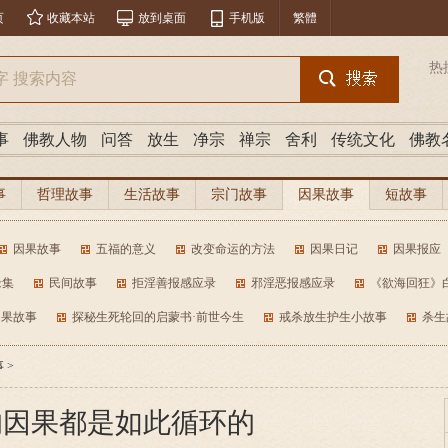
页
收藏本站
放到桌面
手机版
繁體
热
事
佛教人物
问答
放生
净宗
禅宗
舍利
传统文化
佛教
事
哲理故事
生活故事
宗门故事
因果故事
短故事
因果故事
五福的意义
改变命运的方法
因果日记
因果报应
缘集
民间故事
拒淫善报感应录
邪淫恶报感应录
《欲海回狂》
因果故事
探秘生死轮回的启蒙书·前世今生
戒杀放生护生小故事
杀生
事
>
的因果都是如此循环的