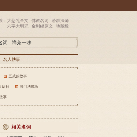
搜：
大悲咒全文
佛教名词
济群法师
六字大明咒
金刚经原文
地藏经
名词
禅茶一味
名人轶事
五戒的故事
白话解
释门法戒录
故事
相关名词