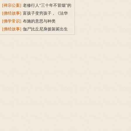
持戒穿素服得宝珠
[禅宗公案]
老修行人“三十年不冒烟”的
故事
[佛经故事]
富孩子变穷孩子，《法华
经》穷子喻的故事
[佛学常识]
布施的意思与种类
[佛经故事]
伽尸比丘尼身披袈裟出生
的因缘故事