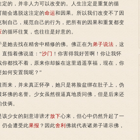
注定的，并非人力可以改变的。人生注定是重复的循
可能会逃脱这注定的
命运
和因果。所以我们改变不了因
克制自己，规范自己的行为，把所有的因果和重复都变
应
的循环往复，也往往是好意的。
是她去找在精舍中精修的佛。佛正在为
弟子
说法
，这
，直指着佛说道：“
沙门
！你害得我好苦啊！你让我怀
找你都找不着，原来你却躲在这里逍遥享福，现在，你
要如何安置我呢？”
而来，并未真正怀孕，她只是将脸盆绑在肚子上，伪
破坏佛的名誉。少女虽然很逼真地质问佛，但是后来还
的伎俩。
该少女的刻意诽谤才
放下
心来，但心中仍然升起了一
，仍会遭受此
果报
？因此
舍利
佛就代表诸弟子请示佛，