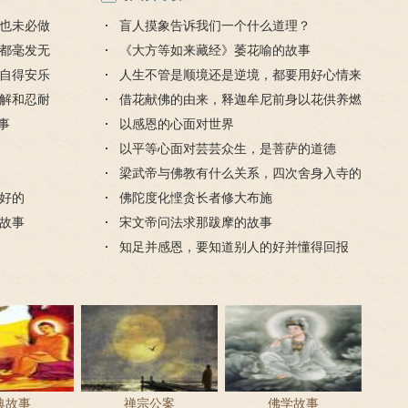
也未必做
盲人摸象告诉我们一个什么道理？
都毫发无
《大方等如来藏经》萎花喻的故事
自得安乐
人生不管是顺境还是逆境，都要用好心情来
解和忍耐
对待
借花献佛的由来，释迦牟尼前身以花供养燃
事
灯佛
以感恩的心面对世界
以平等心面对芸芸众生，是菩萨的道德
梁武帝与佛教有什么关系，四次舍身入寺的
好的
是哪个寺？
佛陀度化悭贪长者修大布施
故事
宋文帝问法求那跋摩的故事
知足并感恩，要知道别人的好并懂得回报
典故事
禅宗公案
佛学故事