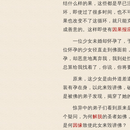
结什么样的果，这些都是早已
环，即使过了很多时间，也不
果也改变不了这循环，就只能
成善意的。这样即使有
因果报
一位少女未婚却怀孕了，于
位怀孕的少女径直走到佛面前
孕，却恶意地离弃我，我到处
总算给我找着了，你说，你将
原来，这少女是由外道差遣
装有孕在身，以此来毁谤佛，
是被佛的弟子发现，揭穿了她
惊异中的弟子们看到原来是
个疑问，为何
解脱
的圣者如佛
是何
因缘
致使此女来毁谤佛？