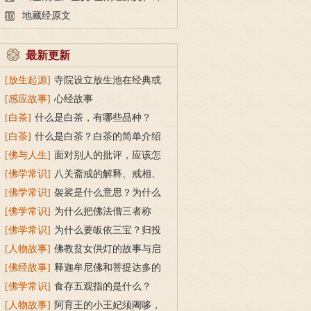
文及释意
地藏经原文
最新更新
[放生起源]
寺院设立放生池在经典或
传统上有什么根据？
[感应故事]
心经故事
[白茶]
什么是白茶，有哪些品种？
[白茶]
什么是白茶？白茶的简单介绍
[佛与人生]
面对别人的批评，应该怎
么做？
[佛学常识]
八关斋戒的解释、戒相、
功德利益
[佛学常识]
袈裟是什么意思？为什么
叫福田衣？
[佛学常识]
为什么把佛法僧三者称
为“宝”？
[佛学常识]
为什么要皈依三宝？归投
三宝令身心安稳
[人物故事]
佛教贫女供灯的故事与启
示
[佛经故事]
释迦牟尼佛和菩提达多的
双头鸟故事
[佛学常识]
食存五观指的是什么？
[人物故事]
阿育王的小王妃须阇哆，