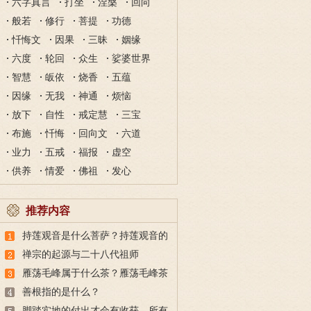
六字真言
打坐
涅槃
回向
般若
修行
菩提
功德
忏悔文
因果
三昧
姻缘
六度
轮回
众生
娑婆世界
智慧
皈依
烧香
五蕴
因缘
无我
神通
烦恼
放下
自性
戒定慧
三宝
布施
忏悔
回向文
六道
业力
五戒
福报
虚空
供养
情爱
佛祖
发心
推荐内容
持莲观音是什么菩萨？持莲观音的
故事
禅宗的起源与二十八代祖师
雁荡毛峰属于什么茶？雁荡毛峰茶
的特点与由来
善根指的是什么？
脚踏实地的付出才会有收获，所有