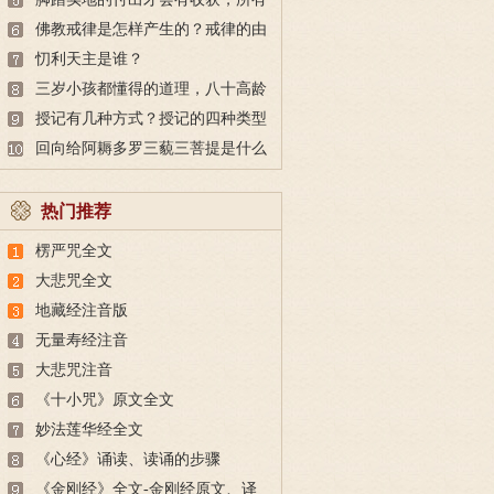
的付出都不会白费
佛教戒律是怎样产生的？戒律的由
来
忉利天主是谁？
三岁小孩都懂得的道理，八十高龄
也未必做得到
授记有几种方式？授记的四种类型
回向给阿耨多罗三藐三菩提是什么
意思？
热门推荐
楞严咒全文
大悲咒全文
地藏经注音版
无量寿经注音
大悲咒注音
《十小咒》原文全文
妙法莲华经全文
《心经》诵读、读诵的步骤
《金刚经》全文-金刚经原文、译