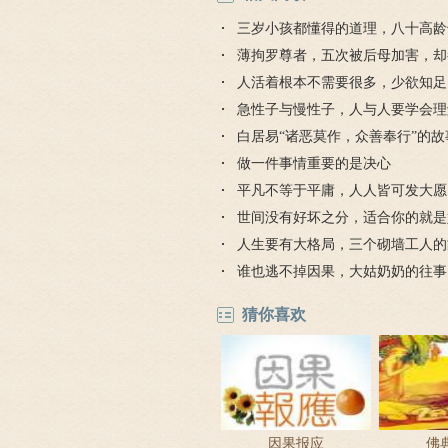
三岁小孩都懂得的道理，八十高龄
得到
薄拘罗尊者，五次被后母加害，却
损
人活着根本不需要很多，少欲知足
急性子与慢性子，人与人要学会理
白居易“诸恶莫作，众善奉行”的故
做一件事情重要的是决心
平凡不等于平庸，人人皆可发大愿
世间没有好坏之分，适合你的就是
人生要有大格局，三个砌墙工人的
谁也逃不掉因果，大姑奶奶的往事
猜你喜欢
因果报应
佛