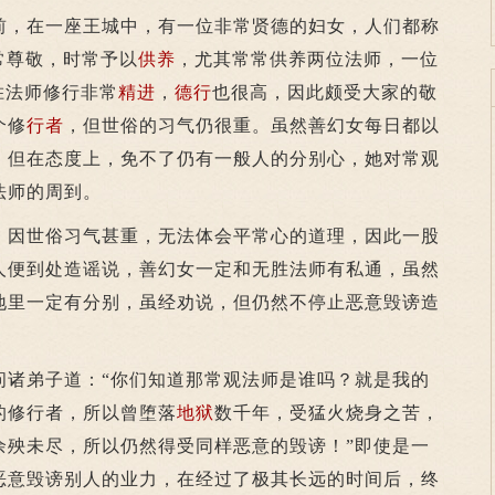
，在一座王城中，有一位非常贤德的妇女，人们都称
常尊敬，时常予以
供养
，尤其常常供养两位法师，一位
胜法师修行非常
精进
，
德行
也很高，因此颇受大家的敬
个修
行者
，但世俗的习气仍很重。虽然善幻女每日都以
，但在态度上，免不了仍有一般人的分别心，她对常观
法师的周到。
因世俗习气甚重，无法体会平常心的道理，因此一股
人便到处造谣说，善幻女一定和无胜法师有私通，虽然
地里一定有分别，虽经劝说，但仍然不停止恶意毁谤造
弟子道：“你们知道那常观法师是谁吗？就是我的
的修行者，所以曾堕落
地狱
数千年，受猛火烧身之苦，
余殃未尽，所以仍然得受同样恶意的毁谤！”即使是一
恶意毁谤别人的业力，在经过了极其长远的时间后，终