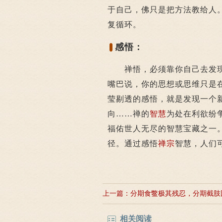
于自己，佛只是把方法教给人
复循环。
感悟：
禅悟，必须靠你自己去发现
嘴巴说，你的思想或思维只是在
莹剔透的感悟，就是发现一个
向……禅的
智慧
为处在利欲纷
福佑世人无尽的智慧宝藏之一
径。通过感悟
禅宗
智慧，人们
上一篇：
分期食鳖极其残忍，分期截肢
相关阅读