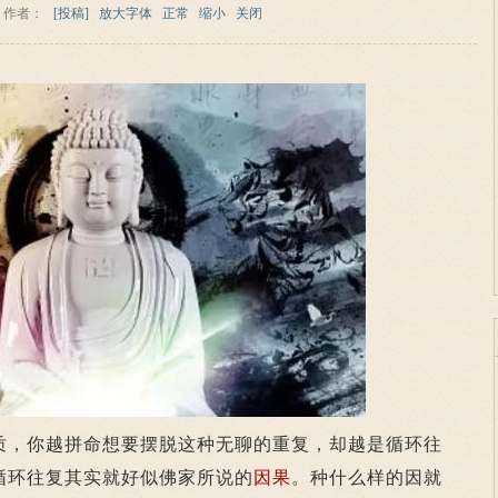
作者：
[投稿]
放大字体
正常
缩小
关闭
质，你越拼命想要摆脱这种无聊的重复，却越是循环往
循环往复其实就好似佛家所说的
因果
。种什么样的因就