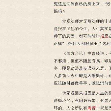
究还是回到自己的身上来，“
惕吗？
常观法师对无胜法师的诽谤
是报在了他的今生。人生其实
种下的恶因，都可能随时
报应
正律”，任何人都解脱不了这
《西方合论》中曾经说：今
不邪淫，但值不随意眷属，即
半，即是谤法及妄语业未尽。
人多前世今生即是因果循环，
应该随时都做善事，以抵消前
佛家说因果报应是人生的循
是循环的，有因必有果，有果
环的。人之所以有
痛苦
，就是