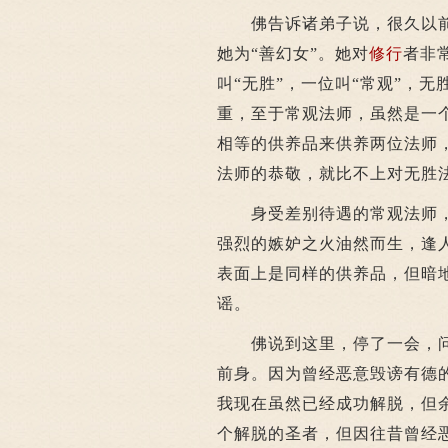
佛告诉诸弟子说，很久以前
她为“善幻女”。她对
修行
者非
叫“无胜”，一位叫“常观”，无
重，至于常观法师，虽然是一
相等的供养品来供养两位法师
法师的恭敬，就比不上对无胜
身受差别待遇的常观法师，
强烈的嫉妒之火油然而生，逢
表面上是同样的供养品，但暗
谣。
佛说到这里，停了一会，问诸
前身。因为曾经恶意毁谤有德
我现在虽然已经成功解脱，但
个解脱的圣者，但因往昔曾经