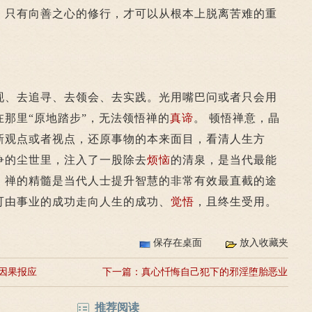
。只有向善之心的修行，才可以从根本上脱离苦难的重
、去追寻、去领会、去实践。光用嘴巴问或者只会用
那里“原地踏步”，无法领悟禅的
真谛
。 顿悟禅意，晶
新观点或者视点，还原事物的本来面目，看清人生方
争的尘世里，注入了一股除去
烦恼
的清泉，是当代最能
。禅的精髓是当代人士提升智慧的非常有效最直截的途
可由事业的成功走向人生的成功、
觉悟
，且终生受用。
保存在桌面
放入收藏夹
因果报应
下一篇：
真心忏悔自己犯下的邪淫堕胎恶业
推荐阅读