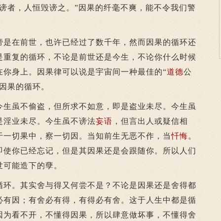
毁谤者，人恒毁谤之。”因果的纤毫不爽，能不令我们警
是在前世，也许已经过了数千年，然而因果的循环还
是重复的循环，不论是前世还是今生，不论你什么时候
在你身上。因果律可以说是宇宙间一种最佳的“
道德
公
种因果的循环。
生虽不偷盗，但所求不如意，即是盗业未尽。今生虽
是淫业未尽。今生虽不谤法
妄语
，但言出人或疑信相
于一切果中，察一切因。当知前生无恶不作，当
忏悔
。
即使你已经忘记，但是其因果还是会跟随你。所以人们
世可能造下的孽。
环。其实舍与得又何尝不是？不论是因果还是舍得都
必有因；有舍必有得，有得必有舍。这于人生中都是循
因为看不开，不懂得因果，所以肆意做坏事，不懂得舍