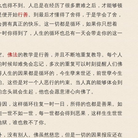
么也得不到。人总是在经历了很多磨难之后，才能够顿
是便开始
行善
。到最后才懂得了舍得，于是学会了舍，
会拥有真正的快乐。这一切都是循环，如果你只想着
一时你得到了，人生的循环也总有一天会带走你的这一
空。
佛法
的教学是行善，并且不断地重复教导。每个人
的时候却难免会忘记，多次的重复可以时刻提醒人们佛
得人生的因果都是循环的，今生孽来世还，前世孽今生
的。这些是对一个人恶行的约束。当人真的能够体会到
的念头就会生起，他也会愿意潜心向佛了。
善因，这样循环往复一时一日，所得的也都是善果。如
能一世不如一世，每一世都会得到恶果，这样生生世世
地狱，谁也救不了你。
，没有别人。佛虽然慈悲，但是一切的因果报应还在