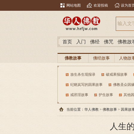
网站地图
欢迎投稿
设为首
首页
入门
佛经
佛咒
佛教故
佛教故事
佛经故事
人物故
放生杀生现报录
破戒果报故事
纪晓岚写的因果故事
佛教圣众因
戒邪淫故事
护生故事
其他
当前位置：
华人佛教
>
佛教故事
>
因果故
人生